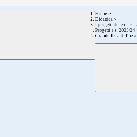
Home
>
Didattica
>
I progetti delle classi
Progetti a.s. 2023/24
Grande festa di fine a