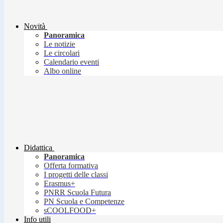
Novità
Panoramica
Le notizie
Le circolari
Calendario eventi
Albo online
Didattica
Panoramica
Offerta formativa
I progetti delle classi
Erasmus+
PNRR Scuola Futura
PN Scuola e Competenze
sCOOLFOOD+
Info utili