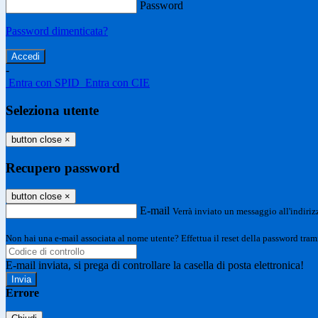
Password
Password dimenticata?
-
Entra con SPID
Entra con CIE
Seleziona utente
button close
×
Recupero password
button close
×
E-mail
Verrà inviato un messaggio all'indirizz
Non hai una e-mail associata al nome utente? Effettua il reset della password tram
E-mail inviata, si prega di controllare la casella di posta elettronica!
Errore