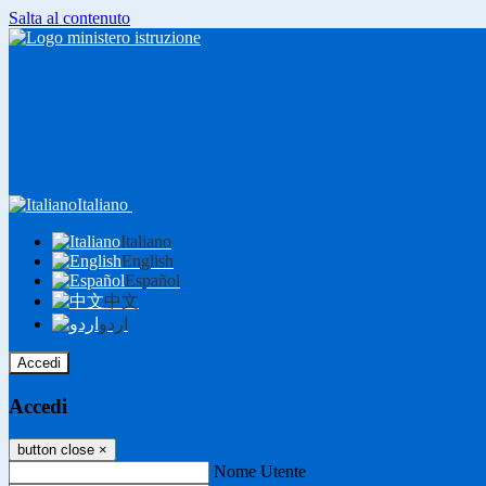
Salta al contenuto
Italiano
Italiano
English
Español
中文
اردو
Accedi
Accedi
button close
×
Nome Utente