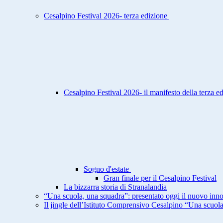
Cesalpino Festival 2026- terza edizione
Cesalpino Festival 2026- il manifesto della terza e
Sogno d'estate
Gran finale per il Cesalpino Festival
La bizzarra storia di Stranalandia
“Una scuola, una squadra”: presentato oggi il nuovo inno
Il jingle dell’Istituto Comprensivo Cesalpino “Una scuol