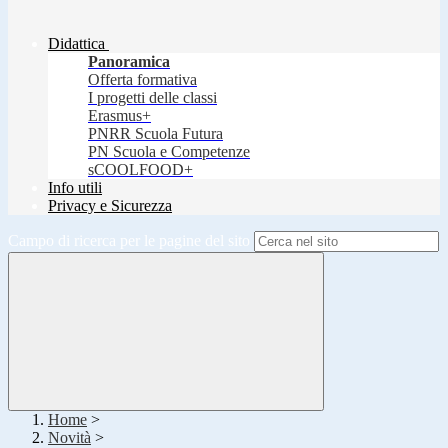
Didattica
Panoramica
Offerta formativa
I progetti delle classi
Erasmus+
PNRR Scuola Futura
PN Scuola e Competenze
sCOOLFOOD+
Info utili
Privacy e Sicurezza
Campo di ricerca per le pagine del sito
Home
>
Novità
>