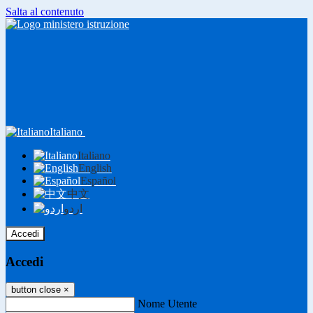
Salta al contenuto
Italiano
Italiano
English
Español
中文
اردو
Accedi
Accedi
button close
×
Nome Utente