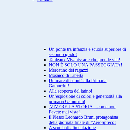
Un ponte tra infanzia e scuola superiore di
secondo grado!
Tableaux Vivants: arte che prende vita!
NON È SOLO UNA PASSEGGIATA!
Mercatino dei ragazzi
Mosaico di Libertà
Un mare di suoni" alla Primaria
Gamurrini!
Alla scoperta del latino!
Un’esplosione di colori e generosità alla
primaria Gamurrini!
VIVERE LA STORIA... come non
l’avete mai vista!
Il Plesso Leonardo Bruni protagonista
della giornata finale di #ZeroSpreco!
A scuola di alimentazione