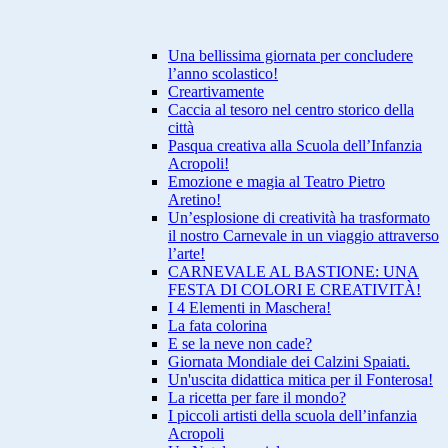
Una bellissima giornata per concludere
l’anno scolastico!
Creartivamente
Caccia al tesoro nel centro storico della
città
Pasqua creativa alla Scuola dell’Infanzia
Acropoli!
Emozione e magia al Teatro Pietro
Aretino!
Un’esplosione di creatività ha trasformato
il nostro Carnevale in un viaggio attraverso
l’arte!
CARNEVALE AL BASTIONE: UNA
FESTA DI COLORI E CREATIVITÀ!
I 4 Elementi in Maschera!
La fata colorina
E se la neve non cade?
Giornata Mondiale dei Calzini Spaiati.
Un'uscita didattica mitica per il Fonterosa!
La ricetta per fare il mondo?
I piccoli artisti della scuola dell’infanzia
Acropoli