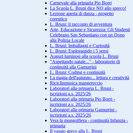
Carnevale alla primaria Pio Borri
La Scuola L. Bruni dice NO allo spreco!
Lezione aperta di danza - progetto
coreutico
L. Bruni: il racconto di avventura
Arte, Educazione e Sicurezza: Gli Studenti
Celebrano San Sebastiano con un Dono
alla Polizia Locale
L. Bruni: Imballaggi e Curiosità
L. Bruni: Esploraqndo i 5 sensi
Auguri luminosi alla scuola L. Bruni
"Aspettando natale..." - laboratorio di
continuità alla Gamurrini
L. Bruni: Coding e continuità
La magia dell'autunno... lettura e creatività
Riciclinmusica mangereccio
Laboratori alla primaria L. Bruni -
iscrizioni a.s. 2025/26
Laboratori alla primaria Pio Borri -
iscrizioni a.s. 2025/26
Laboratori alla primaria Gamurrini -
iscrizioni a.s. 2025/26
Vera la mongolfiera - continuità Infanzia -
primaria
Il vasaio greco alla L. Bruni