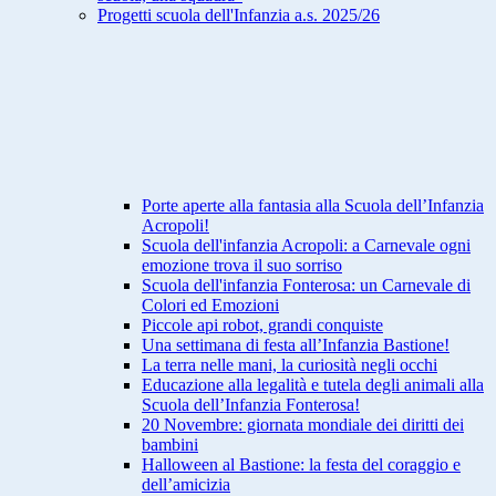
Progetti scuola dell'Infanzia a.s. 2025/26
Porte aperte alla fantasia alla Scuola dell’Infanzia
Acropoli!
Scuola dell'infanzia Acropoli: a Carnevale ogni
emozione trova il suo sorriso
Scuola dell'infanzia Fonterosa: un Carnevale di
Colori ed Emozioni
Piccole api robot, grandi conquiste
Una settimana di festa all’Infanzia Bastione!
La terra nelle mani, la curiosità negli occhi
Educazione alla legalità e tutela degli animali alla
Scuola dell’Infanzia Fonterosa!
20 Novembre: giornata mondiale dei diritti dei
bambini
Halloween al Bastione: la festa del coraggio e
dell’amicizia