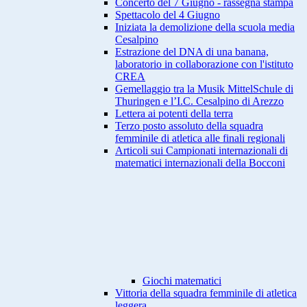
Concerto del 7 Giugno - rassegna stampa
Spettacolo del 4 Giugno
Iniziata la demolizione della scuola media
Cesalpino
Estrazione del DNA di una banana,
laboratorio in collaborazione con l'istituto
CREA
Gemellaggio tra la Musik MittelSchule di
Thuringen e l’I.C. Cesalpino di Arezzo
Lettera ai potenti della terra
Terzo posto assoluto della squadra
femminile di atletica alle finali regionali
Articoli sui Campionati internazionali di
matematici internazionali della Bocconi
Giochi matematici
Vittoria della squadra femminile di atletica
leggera