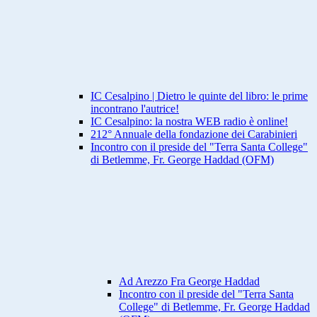
IC Cesalpino | Dietro le quinte del libro: le prime
incontrano l'autrice!
IC Cesalpino: la nostra WEB radio è online!
212° Annuale della fondazione dei Carabinieri
Incontro con il preside del "Terra Santa College"
di Betlemme, Fr. George Haddad (OFM)
Ad Arezzo Fra George Haddad
Incontro con il preside del "Terra Santa
College" di Betlemme, Fr. George Haddad