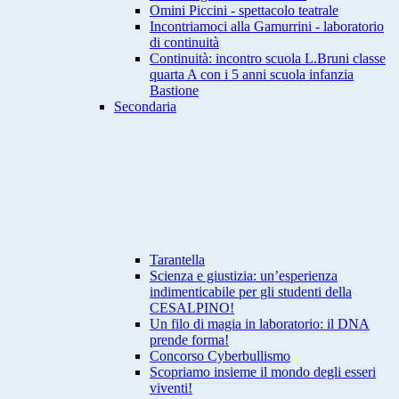
Omini Piccini - spettacolo teatrale
Incontriamoci alla Gamurrini - laboratorio
di continuità
Continuità: incontro scuola L.Bruni classe
quarta A con i 5 anni scuola infanzia
Bastione
Secondaria
Tarantella
Scienza e giustizia: un’esperienza
indimenticabile per gli studenti della
CESALPINO!
Un filo di magia in laboratorio: il DNA
prende forma!
Concorso Cyberbullismo
Scopriamo insieme il mondo degli esseri
viventi!