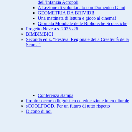
dell’Infanzia Acropoli
A Lezione di volontariato con Domenico Giani
GEOMETRIA DA BRIVIDI!
Una mattinata di lettura e gioco al cinema!
Giornata Mondiale delle Biblioteche Scolastiche
Progetto Neve a.s. 2025 -26
BIMBIMBICI
Seconda ediz. "Festival Regionale della Creatività della
Scuola"
Conferenza stampa
Pronto soccorso linguistico ed educazione interculturale
sCOOLFOOD. Per un futuro di tutto rispetto
Dicono di noi