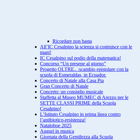
Ricordare non basta
All’IC Cesalpino la scienza si costruisce con le
mani!
IC Cesalpino sul podio della matematica!
Concorso “Un presepe al giorno”
Progetto OLTRE.. :scambio epistolare con la
scuola di Esmeraldas, in Ecuador.
Concerto di Natale alla Casa Pia
Gran Concerto di Natale
Concerto: un consiglio musicale
Staffetta al Museo MUMEC di Arezzo per le
SETTE CLASSI PRIME della Scuola
Cesalpino!
L’Istituto Cesalpino in prima linea contro
l’antibiotico-resistenza!
Nataloboe 2025
Auguri in musica
Giornata della Gentilezza alla Scuola