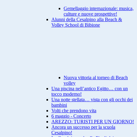
Gemellaggio internazionale: musica,
culture e nuove prospettive!
Alunni della Cesalpino alla Beach &
Volley School di Bibione
Nuova vittoria al torneo di Beach
volley
Una piscina nell’antico Egitto… con un
tocco moderno!
Una notte stellata… vista con gli occhi dei
bambini
Volti che prendono vita
6 maggio - Concerto
AREZZO: TURISTI PER UN GIORNO!
Ancora un successo per la scuola
Cesalpino!