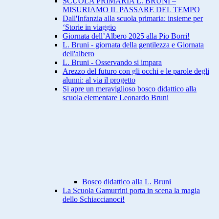
SCUOLA PRIMARIA L. BRUNI –
MISURIAMO IL PASSARE DEL TEMPO
Dall'Infanzia alla scuola primaria: insieme per
‘Storie in viaggio
Giornata dell’Albero 2025 alla Pio Borri!
L. Bruni - giornata della gentilezza e Giornata
dell'albero
L. Bruni - Osservando si impara
Arezzo del futuro con gli occhi e le parole degli
alunni: al via il progetto
Si apre un meraviglioso bosco didattico alla
scuola elementare Leonardo Bruni
Bosco didattico alla L. Bruni
La Scuola Gamurrini porta in scena la magia
dello Schiaccianoci!