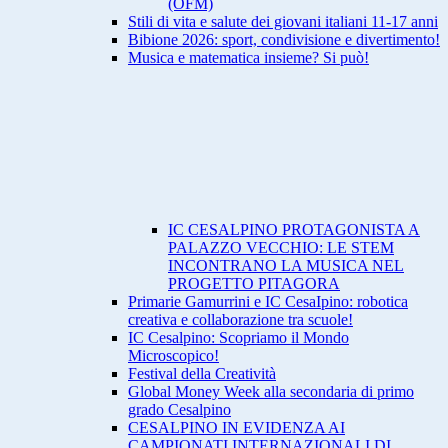
(OFM)
Stili di vita e salute dei giovani italiani 11-17 anni
Bibione 2026: sport, condivisione e divertimento!
Musica e matematica insieme? Si può!
IC CESALPINO PROTAGONISTA A
PALAZZO VECCHIO: LE STEM
INCONTRANO LA MUSICA NEL
PROGETTO PITAGORA
Primarie Gamurrini e IC CesaIpino: robotica
creativa e collaborazione tra scuole!
IC Cesalpino: Scopriamo il Mondo
Microscopico!
Festival della Creatività
Global Money Week alla secondaria di primo
grado Cesalpino
CESALPINO IN EVIDENZA AI
CAMPIONATI INTERNAZIONALI DI