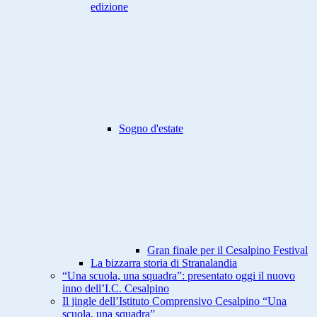
edizione
Sogno d'estate
Gran finale per il Cesalpino Festival
La bizzarra storia di Stranalandia
“Una scuola, una squadra”: presentato oggi il nuovo
inno dell’I.C. Cesalpino
Il jingle dell’Istituto Comprensivo Cesalpino “Una
scuola, una squadra”