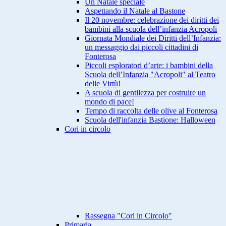
Un Natale speciale
Aspettando il Natale al Bastone
Il 20 novembre: celebrazione dei diritti dei
bambini alla scuola dell’infanzia Acropoli
Giornata Mondiale dei Diritti dell’Infanzia:
un messaggio dai piccoli cittadini di
Fonterosa
Piccoli esploratori d’arte: i bambini della
Scuola dell’Infanzia "Acropoli" al Teatro
delle Virtù!
A scuola di gentilezza per costruire un
mondo di pace!
Tempo di raccolta delle olive al Fonterosa
Scuola dell'infanzia Bastione: Halloween
Cori in circolo
Rassegna "Cori in Circolo"
Primaria