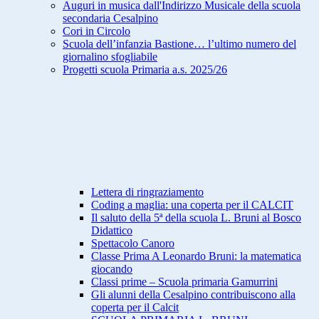
Auguri in musica dall'Indirizzo Musicale della scuola
secondaria Cesalpino
Cori in Circolo
Scuola dell’infanzia Bastione… l’ultimo numero del
giornalino sfogliabile
Progetti scuola Primaria a.s. 2025/26
Lettera di ringraziamento
Coding a maglia: una coperta per il CALCIT
Il saluto della 5ª della scuola L. Bruni al Bosco
Didattico
Spettacolo Canoro
Classe Prima A Leonardo Bruni: la matematica
giocando
Classi prime – Scuola primaria Gamurrini
Gli alunni della Cesalpino contribuiscono alla
coperta per il Calcit