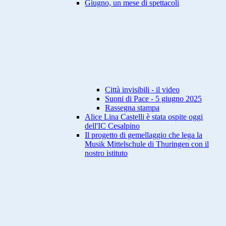
Giugno, un mese di spettacoli
Città invisibili - il video
Suoni di Pace - 5 giugno 2025
Rassegna stampa
Alice Lina Castelli è stata ospite oggi
dell'IC Cesalpino
Il progetto di gemellaggio che lega la
Musik Mittelschule di Thuringen con il
nostro istituto