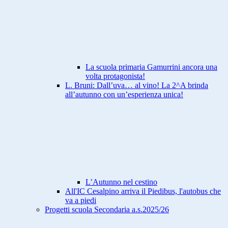
La scuola primaria Gamurrini ancora una
volta protagonista!
L. Bruni: Dall’uva… al vino! La 2^A brinda
all’autunno con un’esperienza unica!
L’Autunno nel cestino
All'IC Cesalpino arriva il Piedibus, l'autobus che
va a piedi
Progetti scuola Secondaria a.s.2025/26