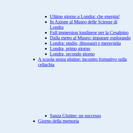
Ultimo giorno a Londra: che energia!
In Azione al Museo delle Scienze di
Londra
Full immersion londinese per la Cesalpino
Dalla metro al Museo: imparare esplorando
Londra: studio, dinosauri e meraviglia
Londra, primo giorno
Londra, secondo giorno
A scuola senza glutine: incontro formativo sulla
celiachia
Sanza Glutine: un successo
Giorno della memoria