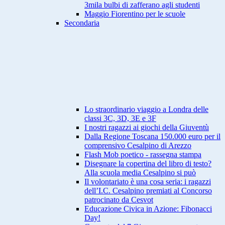
3mila bulbi di zafferano agli studenti
Maggio Fiorentino per le scuole
Secondaria
Lo straordinario viaggio a Londra delle
classi 3C, 3D, 3E e 3F
I nostri ragazzi ai giochi della Giuventù
Dalla Regione Toscana 150.000 euro per il
comprensivo Cesalpino di Arezzo
Flash Mob poetico - rassegna stampa
Disegnare la copertina del libro di testo?
Alla scuola media Cesalpino si può
Il volontariato è una cosa seria: i ragazzi
dell’I.C. Cesalpino premiati al Concorso
patrocinato da Cesvot
Educazione Civica in Azione: Fibonacci
Day!