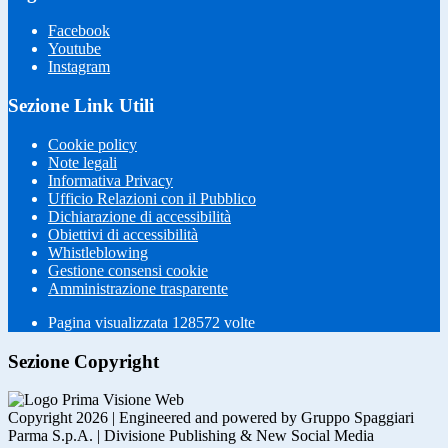
Facebook
Youtube
Instagram
Sezione Link Utili
Cookie policy
Note legali
Informativa Privacy
Ufficio Relazioni con il Pubblico
Dichiarazione di accessibilità
Obiettivi di accessibilità
Whistleblowing
Gestione consensi cookie
Amministrazione trasparente
Pagina visualizzata
128572
volte
Sezione Copyright
Copyright 2026 | Engineered and powered by Gruppo Spaggiari
Parma S.p.A. | Divisione Publishing & New Social Media