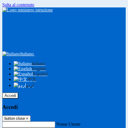
Salta al contenuto
Italiano
Italiano
English
Español
中文
اردو
Accedi
Accedi
button close
×
Nome Utente