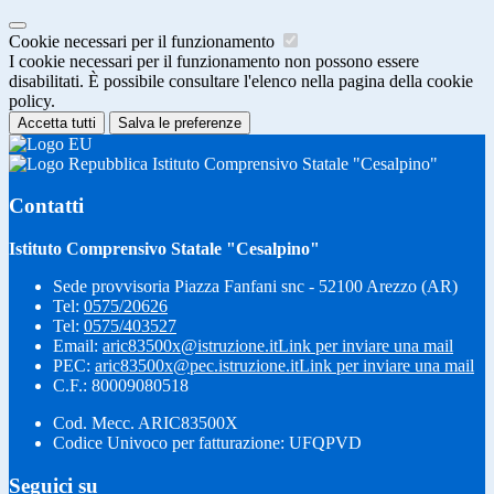
Cookie necessari per il funzionamento
I cookie necessari per il funzionamento non possono essere
disabilitati. È possibile consultare l'elenco nella pagina della cookie
policy.
Accetta tutti
Salva le preferenze
Istituto Comprensivo Statale "Cesalpino"
Contatti
Istituto Comprensivo Statale "Cesalpino"
Sede provvisoria Piazza Fanfani snc - 52100 Arezzo (AR)
Tel:
0575/20626
Tel:
0575/403527
Email:
aric83500x@istruzione.it
Link per inviare una mail
PEC:
aric83500x@pec.istruzione.it
Link per inviare una mail
C.F.: 80009080518
Cod. Mecc. ARIC83500X
Codice Univoco per fatturazione: UFQPVD
Seguici su