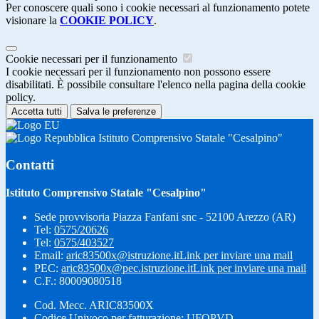
Per conoscere quali sono i cookie necessari al funzionamento potete
visionare la
COOKIE POLICY
.
Cookie necessari per il funzionamento
I cookie necessari per il funzionamento non possono essere
disabilitati. È possibile consultare l'elenco nella pagina della cookie
policy.
Accetta tutti
Salva le preferenze
Istituto Comprensivo Statale "Cesalpino"
Contatti
Istituto Comprensivo Statale "Cesalpino"
Sede provvisoria Piazza Fanfani snc - 52100 Arezzo (AR)
Tel:
0575/20626
Tel:
0575/403527
Email:
aric83500x@istruzione.it
Link per inviare una mail
PEC:
aric83500x@pec.istruzione.it
Link per inviare una mail
C.F.: 80009080518
Cod. Mecc. ARIC83500X
Codice Univoco per fatturazione: UFQPVD