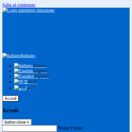
Salta al contenuto
Italiano
Italiano
English
Español
中文
اردو
Accedi
Accedi
button close
×
Nome Utente