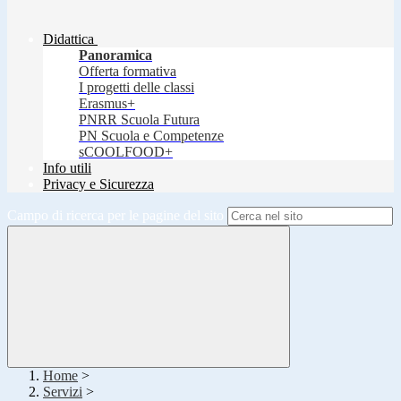
Didattica
Panoramica
Offerta formativa
I progetti delle classi
Erasmus+
PNRR Scuola Futura
PN Scuola e Competenze
sCOOLFOOD+
Info utili
Privacy e Sicurezza
Campo di ricerca per le pagine del sito
Home
>
Servizi
>