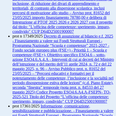
inclusione, di riduzione dei divari di apprendimento e
territoriali, di contrasto alla dispersione scolastica, inclusi
percorsi di motivazione allo studio – Avviso prot. 81652 del
23/05/2025 importo finanziamento 78780,00 e delibera di
Integrazione al PTOF 2025 2026 e 2026 2027 con il progetto
dal titolo: "L'officina delle competenze: sperimento, imparo,
condivido" CUP D64D25001900007
prot n 17349/2025
Decreto di assunzione al bilancio e.f. 2025
- Finanziamento a valere sui Fondi Strutturali Europei -
Programma Nazionale “Scuola e competenze” 2021-2027 -
Fondo sociale europeo plus (FSE+) - Priorità 1 – Scuola e
competenze (FSE+), Obiettivo specifico ESO4.6 – sotto-
azione ESO4.6.A.4.A - Interventi di cui ai decreti del Ministro
dell’istruzione e del merito dell’11 aprile 2024, n. 72 e del 22
maggio 2025, n. 96 – Avviso Pubblico prot. n. 81652 del
23/05/2025 – “Percorsi educativi e formativi per il
potenziamento delle competenze, l’inclusione e la socialità nel
periodo disospensione estiva delle lezioni” (c.d. Piano Estate),
seconda “finestra” temporale (nota prot. n. 84533 del 27
maggio 2025) Codice Progetto ESO4.6.A4.A-FSEPN- TO-
2025-521 Titolo del Progetto “L’officina delle competenze:
sperimento, imparo, condivido” CUP D64D25001900007
prot 17361/2025
Informazione, comunicazione,
sensibilizzazione e pubblicizzazione. - Finanziamento a valere
sui Fondi Strutturali Europei - Programma Nazionale “Scuola