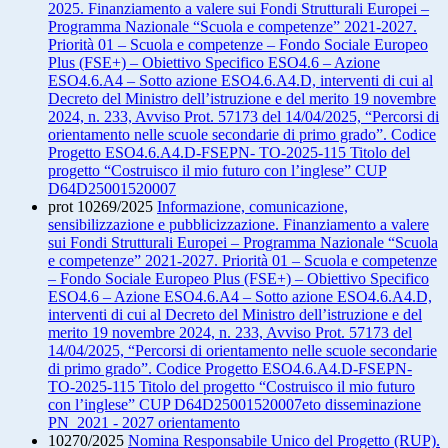
2025. Finanziamento a valere sui Fondi Strutturali Europei –
Programma Nazionale “Scuola e competenze” 2021-2027.
Priorità 01 – Scuola e competenze – Fondo Sociale Europeo
Plus (FSE+) – Obiettivo Specifico ESO4.6 – Azione
ESO4.6.A4 – Sotto azione ESO4.6.A4.D, interventi di cui al
Decreto del Ministro dell’istruzione e del merito 19 novembre
2024, n. 233, Avviso Prot. 57173 del 14/04/2025, “Percorsi di
orientamento nelle scuole secondarie di primo grado”. Codice
Progetto ESO4.6.A4.D-FSEPN- TO-2025-115 Titolo del
progetto “Costruisco il mio futuro con l’inglese” CUP
D64D25001520007
prot 10269/2025
Informazione, comunicazione,
sensibilizzazione e pubblicizzazione. Finanziamento a valere
sui Fondi Strutturali Europei – Programma Nazionale “Scuola
e competenze” 2021-2027. Priorità 01 – Scuola e competenze
– Fondo Sociale Europeo Plus (FSE+) – Obiettivo Specifico
ESO4.6 – Azione ESO4.6.A4 – Sotto azione ESO4.6.A4.D,
interventi di cui al Decreto del Ministro dell’istruzione e del
merito 19 novembre 2024, n. 233, Avviso Prot. 57173 del
14/04/2025, “Percorsi di orientamento nelle scuole secondarie
di primo grado”. Codice Progetto ESO4.6.A4.D-FSEPN-
TO-2025-115 Titolo del progetto “Costruisco il mio futuro
con l’inglese” CUP D64D25001520007eto disseminazione
PN 2021 - 2027 orientamento
10270/2025
Nomina Responsabile Unico del Progetto (RUP).