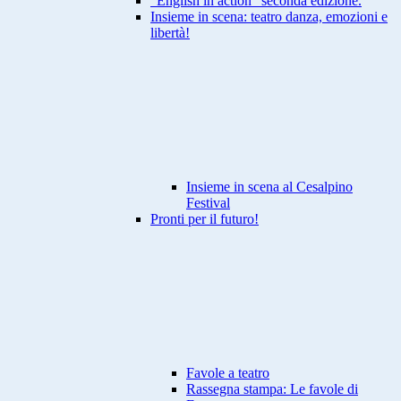
"English in action" seconda edizione.
Insieme in scena: teatro danza, emozioni e
libertà!
Insieme in scena al Cesalpino
Festival
Pronti per il futuro!
Favole a teatro
Rassegna stampa: Le favole di