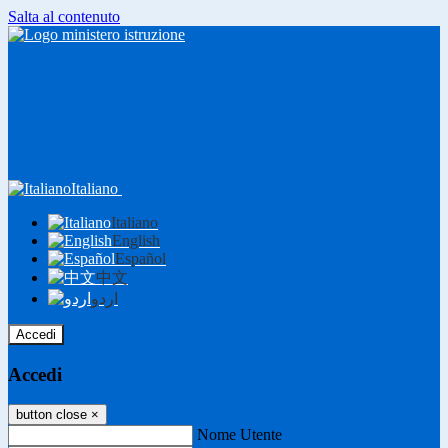
Salta al contenuto
Italiano
Italiano
English
Español
中文
اردو
Accedi
Accedi
button close
×
Nome Utente