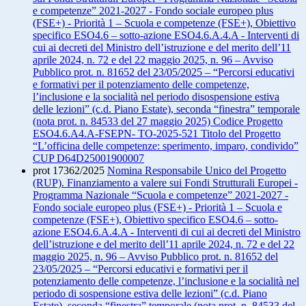
e competenze” 2021-2027 - Fondo sociale europeo plus
(FSE+) - Priorità 1 – Scuola e competenze (FSE+), Obiettivo
specifico ESO4.6 – sotto-azione ESO4.6.A.4.A - Interventi di
cui ai decreti del Ministro dell’istruzione e del merito dell’11
aprile 2024, n. 72 e del 22 maggio 2025, n. 96 – Avviso
Pubblico prot. n. 81652 del 23/05/2025 – “Percorsi educativi
e formativi per il potenziamento delle competenze,
l’inclusione e la socialità nel periodo disospensione estiva
delle lezioni” (c.d. Piano Estate), seconda “finestra” temporale
(nota prot. n. 84533 del 27 maggio 2025) Codice Progetto
ESO4.6.A4.A-FSEPN- TO-2025-521 Titolo del Progetto
“L’officina delle competenze: sperimento, imparo, condivido”
CUP D64D25001900007
prot 17362/2025
Nomina Responsabile Unico del Progetto
(RUP). Finanziamento a valere sui Fondi Strutturali Europei -
Programma Nazionale “Scuola e competenze” 2021-2027 -
Fondo sociale europeo plus (FSE+) - Priorità 1 – Scuola e
competenze (FSE+), Obiettivo specifico ESO4.6 – sotto-
azione ESO4.6.A.4.A - Interventi di cui ai decreti del Ministro
dell’istruzione e del merito dell’11 aprile 2024, n. 72 e del 22
maggio 2025, n. 96 – Avviso Pubblico prot. n. 81652 del
23/05/2025 – “Percorsi educativi e formativi per il
potenziamento delle competenze, l’inclusione e la socialità nel
periodo di sospensione estiva delle lezioni” (c.d. Piano
Estate), seconda “finestra” temporale (nota prot. n. 84533 del