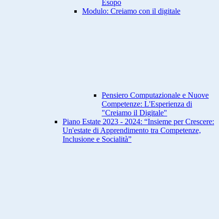
Esopo
Modulo: Creiamo con il digitale
Pensiero Computazionale e Nuove
Competenze: L'Esperienza di
"Creiamo il Digitale"
Piano Estate 2023 - 2024: “Insieme per Crescere:
Un'estate di Apprendimento tra Competenze,
Inclusione e Socialità”