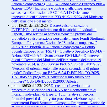
Scuola e competenze (FSE+) – Fondo Sociale Europeo Plus –
Azione: ESO4 Inclusione e contrasto alla dispersione
scolastica – Sotto azione: ESO4.6.A4 D Orientamento,
interventi di cui al decreto n. 233 del 9/11/2024 del Ministero
dell’Istruzione e del merito
prot 18631 del 23/12/25
DecreAvviso di selezione
INTERNO per il conferimento di incarichi individuali di
Esperti, Tutor relativi ai percorsi formativi previsti dal
progettoto avviso selezione personale interno Fondi Strutturali
Europei – Programma Nazionale “Scuola e competenze”
2021-2027. Priorità 01 – Scuola e competenze – Fondo
Sociale Europeo Plus (FSE+) – Obiettivo Specifico ESO4.6 –
Azione ESO4.6.A4 – Sotto azione ESO4.6.A4.D, interventi
di cui al Decreto del Ministro dell’istruzione e del merito 19
novembre 2024, n. 233, Avviso Prot. 57173 del 14/04/2025,
“Percorsi di orientamento nelle scuole secondarie di primo
grado” Codice Progetto ESO4.6.A4.D-FSEPN- TO-2025-
115 Titolo del progetto “Costruisco il mio futuro con
l’inglese” CUP D64D25001520007
Allegati
prot n 18630 del 23/12/25
Decreto per l’avvio di una
procedura di selezione INTERNA per il conferimento di
incarichi individuali di Esperti, Tutor relativi ai percorsi
formativi previsti dal progetto procedura selezione esperti e
tutor interni Fondi Strutturali Europei – Programma Nazionale