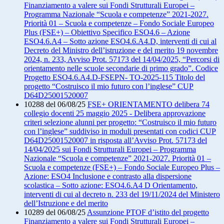
Finanziamento a valere sui Fondi Strutturali Europei –
Programma Nazionale “Scuola e competenze” 2021-2027.
Priorità 01 – Scuola e competenze – Fondo Sociale Europeo
Plus (FSE+) – Obiettivo Specifico ESO4.6 – Azione
ESO4.6.A4 – Sotto azione ESO4.6.A4.D, interventi di cui al
Decreto del Ministro dell’istruzione e del merito 19 novembre
2024, n. 233, Avviso Prot. 57173 del 14/04/2025, “Percorsi di
orientamento nelle scuole secondarie di primo grado”. Codice
Progetto ESO4.6.A4.D-FSEPN- TO-2025-115 Titolo del
progetto “Costruisco il mio futuro con l’inglese” CUP
D64D25001520007
10288 del 06/08/25
FSE+ ORIENTAMENTO delibera 74
collegio docenti 25 maggio 2025 - Delibera approvazione
criteri selezione alunni per progetto: “Costruisco il mio futuro
con l’inglese” suddiviso in moduli presentati con codici CUP
D64D25001520007 in risposta all’Avviso Prot. 57173 del
14/04/2025 sui Fondi Strutturali Europei – Programma
Nazionale “Scuola e competenze” 2021-2027. Priorità 01 –
Scuola e competenze (FSE+) – Fondo Sociale Europeo Plus –
Azione: ESO4 Inclusione e contrasto alla dispersione
scolastica – Sotto azione: ESO4.6.A4 D Orientamento,
interventi di cui al decreto n. 233 del 19/11/2024 del Ministero
dell’Istruzione e del merito
10289 del 06/08/25
Assunzione PTOF d’istito del progetto
Finanziamento a valere sui Fondi Strutturali Europei –