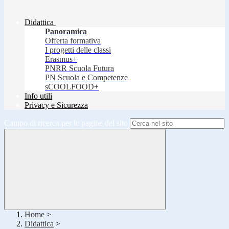
Didattica
Panoramica
Offerta formativa
I progetti delle classi
Erasmus+
PNRR Scuola Futura
PN Scuola e Competenze
sCOOLFOOD+
Info utili
Privacy e Sicurezza
Campo di ricerca per le pagine del sito
Home
>
Didattica
>