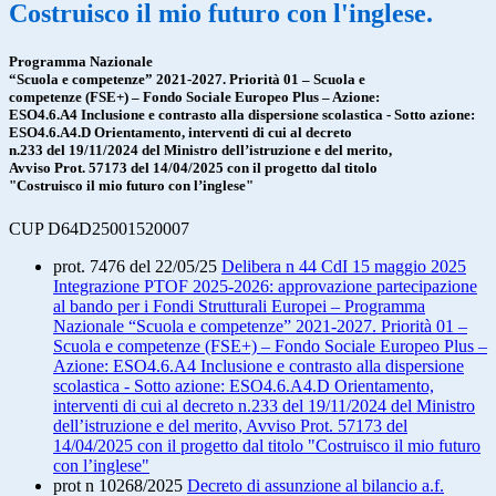
Costruisco il mio futuro con l'inglese.
Programma Nazionale
“Scuola e competenze” 2021-2027. Priorità 01 – Scuola e
competenze (FSE+) – Fondo Sociale Europeo Plus – Azione:
ESO4.6.A4 Inclusione e contrasto alla dispersione scolastica - Sotto azione:
ESO4.6.A4.D Orientamento, interventi di cui al decreto
n.233 del 19/11/2024 del Ministro dell’istruzione e del merito,
Avviso Prot. 57173 del 14/04/2025 con il progetto dal titolo
"Costruisco il mio futuro con l’inglese"
CUP D64D25001520007
prot. 7476 del 22/05/25
Delibera n 44 CdI 15 maggio 2025
Integrazione PTOF 2025-2026: approvazione partecipazione
al bando per i Fondi Strutturali Europei – Programma
Nazionale “Scuola e competenze” 2021-2027. Priorità 01 –
Scuola e competenze (FSE+) – Fondo Sociale Europeo Plus –
Azione: ESO4.6.A4 Inclusione e contrasto alla dispersione
scolastica - Sotto azione: ESO4.6.A4.D Orientamento,
interventi di cui al decreto n.233 del 19/11/2024 del Ministro
dell’istruzione e del merito, Avviso Prot. 57173 del
14/04/2025 con il progetto dal titolo "Costruisco il mio futuro
con l’inglese"
prot n 10268/2025
Decreto di assunzione al bilancio a.f.