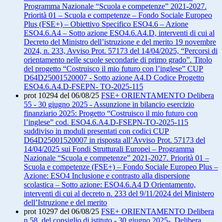
Programma Nazionale “Scuola e competenze” 2021-2027.
Priorità 01 – Scuola e competenze – Fondo Sociale Europeo
Plus (FSE+) – Obiettivo Specifico ESO4.6 – Azione
ESO4.6.A4 – Sotto azione ESO4.6.A4.D, interventi di cui al
Decreto del Ministro dell’istruzione e del merito 19 novembre
2024, n. 233, Avviso Prot. 57173 del 14/04/2025, “Percorsi di
orientamento nelle scuole secondarie di primo grado”. Titolo
del progetto “Costruisco il mio futuro con l’inglese” CUP
D64D25001520007 - Sotto azione A4.D Codice Progetto
ESO4.6.A4.D-FSEPN- TO-2025-115
prot 10294 del 06/08/25
FSE+ ORIENTAMENTO Delibera
55 - 30 giugno 2025 - Assunzione in bilancio esercizio
finanziario 2025: Progetto “Costruisco il mio futuro con
l’inglese” cod. ESO4.6.A4.D-FSEPN-TO-2025-115
suddiviso in moduli presentati con codici CUP
D64D25001520007 in risposta all’Avviso Prot. 57173 del
14/04/2025 sui Fondi Strutturali Europei – Programma
Nazionale “Scuola e competenze” 2021-2027. Priorità 01 –
Scuola e competenze (FSE+) – Fondo Sociale Europeo Plus –
Azione: ESO4 Inclusione e contrasto alla dispersione
scolastica – Sotto azione: ESO4.6.A4 D Orientamento,
interventi di cui al decreto n. 233 del 9/11/2024 del Ministero
dell’Istruzione e del merito
prot 10297 del 06/08/25
FSE+ ORIENTAMENTO Delibera
n 58 del consiglio di istituto - 30 giugno 2025- Delibera