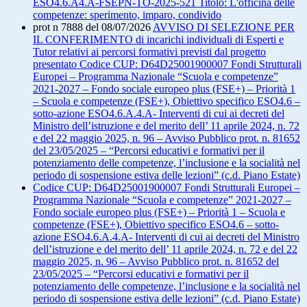
ESO4.6.A4.A-FSEPN-TO-2025-521 Titolo: L'officina delle
competenze: sperimento, imparo, condivido
prot n 7888 del 08/07/2026
AVVISO DI SELEZIONE PER
IL CONFERIMENTO di incarichi individuali di Esperti e
Tutor relativi ai percorsi formativi previsti dal progetto
presentato Codice CUP: D64D25001900007 Fondi Strutturali
Europei – Programma Nazionale “Scuola e competenze”
2021-2027 – Fondo sociale europeo plus (FSE+) – Priorità 1
– Scuola e competenze (FSE+), Obiettivo specifico ESO4.6 –
sotto-azione ESO4.6.A.4.A- Interventi di cui ai decreti del
Ministro dell’istruzione e del merito dell’ 11 aprile 2024, n. 72
e del 22 maggio 2025, n. 96 – Avviso Pubblico prot. n. 81652
del 23/05/2025 – “Percorsi educativi e formativi per il
potenziamento delle competenze, l’inclusione e la socialità nel
periodo di sospensione estiva delle lezioni” (c.d. Piano Estate)
Codice CUP: D64D25001900007 Fondi Strutturali Europei –
Programma Nazionale “Scuola e competenze” 2021-2027 –
Fondo sociale europeo plus (FSE+) – Priorità 1 – Scuola e
competenze (FSE+), Obiettivo specifico ESO4.6 – sotto-
azione ESO4.6.A.4.A- Interventi di cui ai decreti del Ministro
dell’istruzione e del merito dell’ 11 aprile 2024, n. 72 e del 22
maggio 2025, n. 96 – Avviso Pubblico prot. n. 81652 del
23/05/2025 – “Percorsi educativi e formativi per il
potenziamento delle competenze, l’inclusione e la socialità nel
periodo di sospensione estiva delle lezioni” (c.d. Piano Estate)