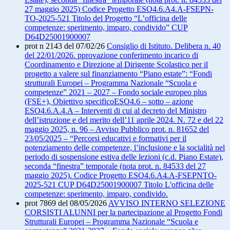
27 maggio 2025) Codice Progetto ESO4.6.A4.A-FSEPN-
TO-2025-521 Titolo del Progetto “L’officina delle
competenze: sperimento, imparo, condivido” CUP
D64D25001900007
prot n 2143 del 07/02/26
Consiglio di Istituto. Delibera n. 40
del 22/01/2026. pprovazione conferimento incarico di
Coordinamento e Direzione al Dirigente Scolastico per il
progetto a valere sul finanziamento “Piano estate”: “Fondi
strutturali Europei – Programma Nazionale “Scuola e
competenze” 2021 – 2027 – Fondo sociale europeo plus
(FSE+), Obiettivo specificoESO4.6 – sotto – azione
ESO4.6.A.4.A – Interventi di cui al decreto del Ministro
dell’istruzione e del merito dell’11 aprile 2024. N. 72 e del 22
maggio 2025, n. 96 – Avviso Pubblico prot. n. 81652 del
23/05/2025 – “Percorsi educativi e formativi per il
potenziamento delle competenze, l’inclusione e la socialità nel
periodo di sospensione estiva delle lezioni (c.d. Piano Estate),
seconda “finestra” temporale (nota prot. n. 84533 del 27
maggio 2025). Codice Progetto ESO4.6.A4.A-FSEPNTO-
2025-521 CUP D64D25001900007 Titolo L'officina delle
competenze: sperimento, imparo, condivido.
prot 7869 del 08/05/2026
AVVISO INTERNO SELEZIONE
CORSISTI ALUNNI per la partecipazione al Progetto Fondi
Strutturali Europei – Programma Nazionale “Scuola e