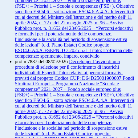
competenze” 2021-2027 – Fondo sociale europeo plus
(FSE+) – Priorità 1 – Scuola e competenze (FSE+), Obiettivo
specifico ESO4.6 – sotto-azione ESO4.6.A.4.A- Interventi di
cui ai decreti del Ministro dell’istruzione e del merito dell’ 11
aprile 2024, n. 72 e del 22 maggio 2025, n. 96 – Avviso
Pubblico prot. n. 81652 del 23/05/2025 – “Percorsi educativi
e formativi per il potenziamento delle competenze,
l’inclusione e la socialità nel periodo di sospensione estiva
delle lezioni” (c.d. Piano Estate) Codice progetto:
ESO4.6.A4.A-FSEPN-TO-2025-521 Titolo: L'officina delle
competenze: sperimento, imparo, condivido
prot n 7887 del 08/05/2026
Decreto per l’avvio di una
procedura di selezione per il conferimento di incarichi
individuali di Esperti, Tutor relativi ai percorsi formativi
previsti dal progetto Codice CUP: D64D25001900007 Fondi
Strutturali Europei – Programma Nazionale “Scuola e
competenze” 2021-2027 – Fondo sociale europeo plus
(FSE+) – Priorità 1 – Scuola e competenze (FSE+), Obiettivo
specifico ESO4.6 – sotto-azione ESO4.6.A.4.A- Interventi di
cui ai decreti del Ministro dell’istruzione e del merito dell’ 11
aprile 2024, n. 72 e del 22 maggio 2025, n. 96 – Avviso
Pubblico prot. n. 81652 del 23/05/2025 – “Percorsi educativi
e formativi per il potenziamento delle competenze,
l’inclusione e la socialità nel periodo di sospensione estiva
delle lezioni” (c.d. Piano Estate) Codice progetto: