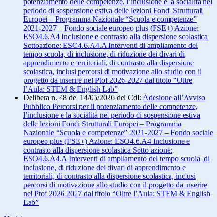
potenziamento delle competenze, l’inclusione e la socialità nel
periodo di sospensione estiva delle lezioni Fondi Strutturali
Europei – Programma Nazionale “Scuola e competenze”
2021-2027 – Fondo sociale europeo plus (FSE+) Azione:
ESO4.6.A4 Inclusione e contrasto alla dispersione scolastica
Sottoazione: ESO4.6.A4.A Interventi di ampliamento del
tempo scuola, di inclusione, di riduzione dei divari di
apprendimento e territoriali, di contrasto alla dispersione
scolastica, inclusi percorsi di motivazione allo studio con il
progetto da inserire nel Ptof 2026-2027 dal titolo “Oltre
l’Aula: STEM & English Lab”
Delibera n. 48 del 14/05/2026 del CdI:
Adesione all’Avviso
Pubblico Percorsi per il potenziamento delle competenze,
l’inclusione e la socialità nel periodo di sospensione estiva
delle lezioni Fondi Strutturali Europei – Programma
Nazionale “Scuola e competenze” 2021-2027 – Fondo sociale
europeo plus (FSE+) Azione: ESO4.6.A4 Inclusione e
contrasto alla dispersione scolastica Sotto azione:
ESO4.6.A4.A Interventi di ampliamento del tempo scuola, di
inclusione, di riduzione dei divari di apprendimento e
territoriali, di contrasto alla dispersione scolastica, inclusi
percorsi di motivazione allo studio con il progetto da inserire
nel Ptof 2026 2027 dal titolo “Oltre l’Aula: STEM & English
Lab”