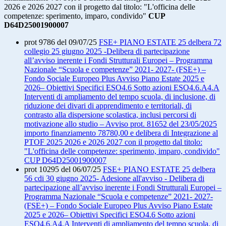
2026 e 2026 2027 con il progetto dal titolo: "L'officina delle
competenze: sperimento, imparo, condivido"
CUP
D64D25001900007
prot 9786 del 09/07/25
FSE+ PIANO ESTATE 25 delbera 72
collegio 25 giugno 2025 -Delibera di partecipazione
all’avviso inerente i Fondi Strutturali Europei – Programma
Nazionale “Scuola e competenze” 2021- 2027- (FSE+) –
Fondo Sociale Europeo Plus Avviso Piano Estate 2025 e
2026– Obiettivi Specifici ESO4.6 Sotto azioni ESO4.6.A4.A
Interventi di ampliamento del tempo scuola, di inclusione, di
riduzione dei divari di apprendimento e territoriali, di
contrasto alla dispersione scolastica, inclusi percorsi di
motivazione allo studio – Avviso prot. 81652 del 23/05/2025
importo finanziamento 78780,00 e delibera di Integrazione al
PTOF 2025 2026 e 2026 2027 con il progetto dal titolo:
"L'officina delle competenze: sperimento, imparo, condivido"
CUP D64D25001900007
prot 10295 del 06/07/25
FSE+ PIANO ESTATE 25 delbera
56 cdi 30 giugno 2025- Adesione all'avviso - Delibera di
partecipazione all’avviso inerente i Fondi Strutturali Europei –
Programma Nazionale “Scuola e competenze” 2021- 2027-
(FSE+) – Fondo Sociale Europeo Plus Avviso Piano Estate
2025 e 2026– Obiettivi Specifici ESO4.6 Sotto azioni
ESO4.6.A4.A Interventi di ampliamento del tempo scuola, di