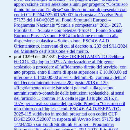
approvazione criteri selezione alunni per progetto: “Costruisco
il mio futuro con l’inglese” suddiviso in moduli presentati con
codici CUP D64D25001520007 in risposta all’Avviso Prot.
57173 del 14/04/2025 sui Fondi Strutturali Europei –
Programma Nazionale “Scuola e competenze” 2021- 2027.
Priorità 01 – Scuola e competenze (FSE+) – Fondo Sociale
Europeo Plus – Azione: ESO4 Inclusione e contrasto alla
dispersione scolastica – Sotto azione: ESO4.6.A4 D
Orientamento, interventi di cui al decreto n. 233 del 9/11/2024
del Ministero dell’Istruzione e del merito.
prot 10299 del 06/'8/25
FSE+ ORIENTAMENTO Delibera
60 CDI- 30 giugno 2025 - Autorizzazione al Dirigente
scolastico a procedere all’affidamento diretto del servizio, con
atto proprio, entro il limite di spesa superiore a € 10.000,00 ed
inferiore a € 140.000,00 ai sensi dell’art. 45, comma 2, lett. a)
del Decreto Interministeriale 28 agosto 2018 n. 129,
«Regolamento recante istruzioni generali sulla gestione
amministrativo-contabile delle istituzioni scolastiche, ai sensi
dell’articolo 1, comma 143, della legge 13 luglio 2015, n.
107» per la realizzazione del progetto Progetto “Costruisco il
mio futuro con l’inglese” cod. ESO4.6.A4.D-FSEPN-TO-
2025-115 suddiviso in moduli presentati con codici CUP
D64D25001520007 in risposta all’Avviso Prot. 57173 del
14/04/2025 sui Fondi Strutturali Europei – Programma
Nazionale “Scuola e competenze” 2021-2027. Priorità 01 –