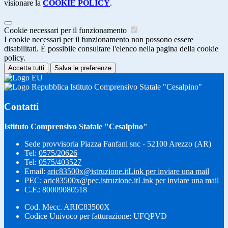
visionare la
COOKIE POLICY
.
Cookie necessari per il funzionamento
I cookie necessari per il funzionamento non possono essere
disabilitati. È possibile consultare l'elenco nella pagina della cookie
policy.
Accetta tutti
Salva le preferenze
Istituto Comprensivo Statale "Cesalpino"
Contatti
Istituto Comprensivo Statale "Cesalpino"
Sede provvisoria Piazza Fanfani snc - 52100 Arezzo (AR)
Tel:
0575/20626
Tel:
0575/403527
Email:
aric83500x@istruzione.it
Link per inviare una mail
PEC:
aric83500x@pec.istruzione.it
Link per inviare una mail
C.F.: 80009080518
Cod. Mecc. ARIC83500X
Codice Univoco per fatturazione: UFQPVD