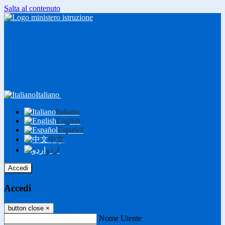
Salta al contenuto
Italiano
Italiano
English
Español
中文
اردو
Accedi
Accedi
button close
×
Nome Utente