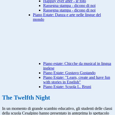
Happily ever after - le foto
Rassegna stampa - dicono di noi
Rassegna stampa - dicono di noi
Piano Estate: Danza e arte nelle lingue del
mondo
Piano estate: Chicche da musical in lingua
inglese
Piano Estate: Gustavo Gustando
Piano Estate: "Learn, create and have fun
with stories in English"
Piano Estate: Scuola L. Bruni
The Twelfth Night
In un momento di grande scambio educativo, gli studenti delle classi
della scuola Cesalpino hanno presentato in anteprima lo spettacolo