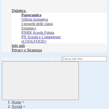
Didattica
Panoramica
Offerta formativa
I progetti delle classi
Erasmus+
PNRR Scuola Futura
PN Scuola e Competenze
sCOOLFOOD+
Info utili
Privacy e Sicurezza
Campo di ricerca per le pagine del sito
Home
>
Novità
>