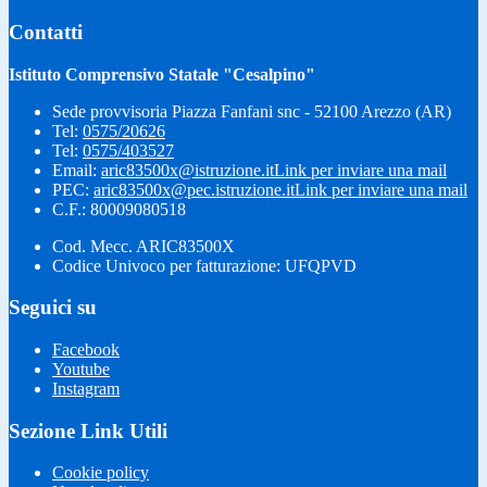
Contatti
Istituto Comprensivo Statale "Cesalpino"
Sede provvisoria Piazza Fanfani snc - 52100 Arezzo (AR)
Tel:
0575/20626
Tel:
0575/403527
Email:
aric83500x@istruzione.it
Link per inviare una mail
PEC:
aric83500x@pec.istruzione.it
Link per inviare una mail
C.F.: 80009080518
Cod. Mecc. ARIC83500X
Codice Univoco per fatturazione: UFQPVD
Seguici su
Facebook
Youtube
Instagram
Sezione Link Utili
Cookie policy