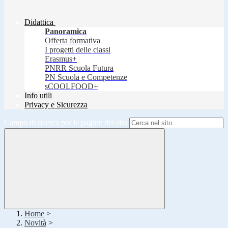
Didattica
Panoramica
Offerta formativa
I progetti delle classi
Erasmus+
PNRR Scuola Futura
PN Scuola e Competenze
sCOOLFOOD+
Info utili
Privacy e Sicurezza
Campo di ricerca per le pagine del sito
Home
>
Novità
>