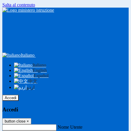
Salta al contenuto
Italiano
Italiano
English
Español
中文
اردو
Accedi
Accedi
button close
×
Nome Utente