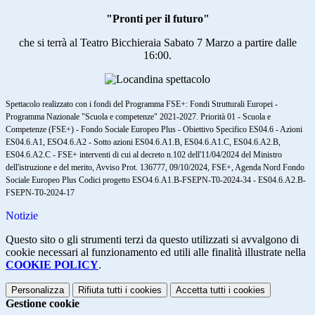
"Pronti per il futuro"
che si terrà al Teatro Bicchieraia Sabato 7 Marzo a partire dalle
16:00.
Spettacolo realizzato con i fondi del Programma FSE+: Fondi Strutturali Europei -
Programma Nazionale "Scuola e competenze" 2021-2027. Priorità 01 - Scuola e
Competenze (FSE+) - Fondo Sociale Europeo Plus - Obiettivo Specifico ES04.6 - Azioni
ES04.6.A1, ESO4.6.A2 - Sotto azioni ES04.6.A1.B, ES04.6.A1.C, ES04.6.A2.B,
ES04.6.A2.C - FSE+ interventi di cui al decreto n.102 dell'11/04/2024 del Ministro
dell'istruzione e del merito, Avviso Prot. 136777, 09/10/2024, FSE+, Agenda Nord Fondo
Sociale Europeo Plus Codici progetto ESO4.6.A1.B-FSEPN-T0-2024-34 - ES04.6.A2.B-
FSEPN-T0-2024-17
Notizie
Questo sito o gli strumenti terzi da questo utilizzati si avvalgono di
cookie necessari al funzionamento ed utili alle finalità illustrate nella
COOKIE POLICY
.
Personalizza
Rifiuta tutti
i cookies
Accetta tutti
i cookies
Gestione cookie