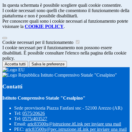
In questa schermata è possibile scegliere quali cookie consentire.
I cookie necessari sono quelli che consentono il funzionamento della
piattaforma e non è possibile disabilitarli.
Per conoscere quali sono i cookie necessari al funzionamento potete
visionare la
COOKIE POLICY
.
Cookie necessari per il funzionamento
I cookie necessari per il funzionamento non possono essere
disabilitati. È possibile consultare l'elenco nella pagina della cookie
policy.
Accetta tutti
Salva le preferenze
Istituto Comprensivo Statale "Cesalpino"
Contatti
Istituto Comprensivo Statale "Cesalpino"
Sede provvisoria Piazza Fanfani snc - 52100 Arezzo (AR)
Tel:
0575/20626
Tel:
0575/403527
Email:
aric83500x@istruzione.it
Link per inviare una mail
PEC:
aric83500x@pec.istruzione.it
Link per inviare una mail