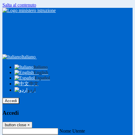
Salta al contenuto
Italiano
Italiano
English
Español
中文
اردو
Accedi
Accedi
button close
×
Nome Utente