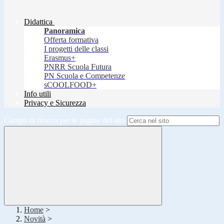
Didattica
Panoramica
Offerta formativa
I progetti delle classi
Erasmus+
PNRR Scuola Futura
PN Scuola e Competenze
sCOOLFOOD+
Info utili
Privacy e Sicurezza
Campo di ricerca per le pagine del sito
Home
>
Novità
>