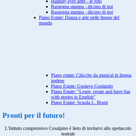
Happily ever after - le foto
Rassegna stampa - dicono di noi
Rassegna stampa - dicono di noi
Piano Estate: Danza e arte nelle lingue del
mondo
Piano estate: Chicche da musical in lingua
inglese
Piano Estate: Gustavo Gustando
Piano Estate: "Learn, create and have fun
with stories in English"
Piano Estate: Scuola L. Bruni
Pronti per il futuro!
L'Istituto comprensivo Cesalpino è lieto di invitarvi allo spettacolo
teatrale