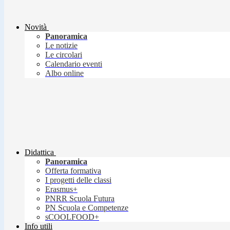
Novità
Panoramica
Le notizie
Le circolari
Calendario eventi
Albo online
Didattica
Panoramica
Offerta formativa
I progetti delle classi
Erasmus+
PNRR Scuola Futura
PN Scuola e Competenze
sCOOLFOOD+
Info utili