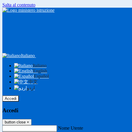
Salta al contenuto
Italiano
Italiano
English
Español
中文
اردو
Accedi
Accedi
button close
×
Nome Utente