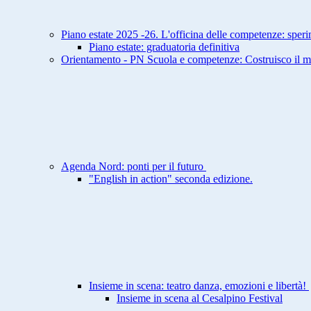
Piano estate 2025 -26. L'officina delle competenze: spe
Piano estate: graduatoria definitiva
Orientamento - PN Scuola e competenze: Costruisco il mio
Agenda Nord: ponti per il futuro
"English in action" seconda edizione.
Insieme in scena: teatro danza, emozioni e libertà!
Insieme in scena al Cesalpino Festival