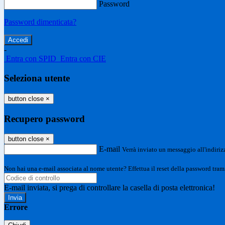
Password
Password dimenticata?
-
Entra con SPID
Entra con CIE
Seleziona utente
button close
×
Recupero password
button close
×
E-mail
Verrà inviato un messaggio all'indirizz
Non hai una e-mail associata al nome utente? Effettua il reset della password tram
E-mail inviata, si prega di controllare la casella di posta elettronica!
Errore