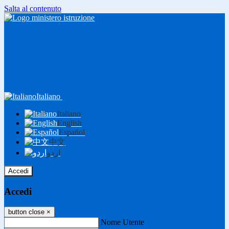
Salta al contenuto
Italiano
Italiano
English
Español
中文
اردو
Accedi
Accedi
button close
×
Nome Utente