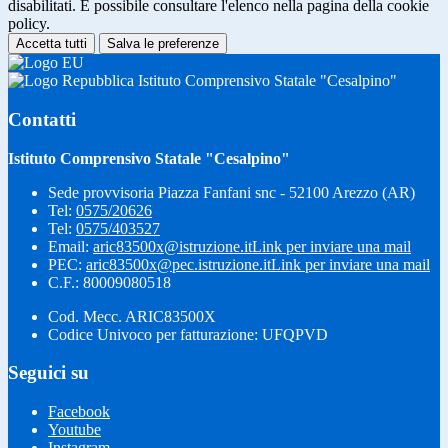
disabilitati. È possibile consultare l'elenco nella pagina della cookie
policy.
Accetta tutti
Salva le preferenze
Istituto Comprensivo Statale "Cesalpino"
Contatti
Istituto Comprensivo Statale "Cesalpino"
Sede provvisoria Piazza Fanfani snc - 52100 Arezzo (AR)
Tel:
0575/20626
Tel:
0575/403527
Email:
aric83500x@istruzione.it
Link per inviare una mail
PEC:
aric83500x@pec.istruzione.it
Link per inviare una mail
C.F.: 80009080518
Cod. Mecc. ARIC83500X
Codice Univoco per fatturazione: UFQPVD
Seguici su
Facebook
Youtube
Instagram