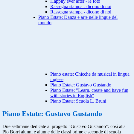
Happily ever after - le foto
Rassegna stampa - dicono di noi
Rassegna stampa - dicono di noi
Piano Estate: Danza e arte nelle lingue del
mondo
Piano estate: Chicche da musical in lingua
inglese
Piano Estate: Gustavo Gustando
Piano Estate: "Learn, create and have fun
with stories in English"
Piano Estate: Scuola L. Bruni
Piano Estate: Gustavo Gustando
Due settimane dedicate al progetto "Gustavo Gustando": così alla
Pio Borri alunni e alunne delle classi prime e seconde di scuola