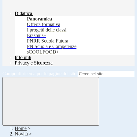
Didattica
Panoramica
Offerta formativa
I progetti delle classi
Erasmus+
PNRR Scuola Futura
PN Scuola e Competenze
sCOOLFOOD+
Info utili
Privacy e Sicurezza
Campo di ricerca per le pagine del sito
Home
>
Novità
>