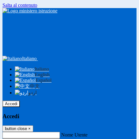
Salta al contenuto
Italiano
Italiano
English
Español
中文
اردو
Accedi
Accedi
button close
×
Nome Utente