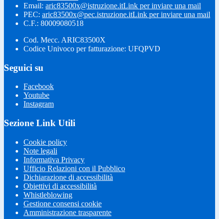
Email:
aric83500x@istruzione.it
Link per inviare una mail
PEC:
aric83500x@pec.istruzione.it
Link per inviare una mail
C.F.: 80009080518
Cod. Mecc. ARIC83500X
Codice Univoco per fatturazione: UFQPVD
Seguici su
Facebook
Youtube
Instagram
Sezione Link Utili
Cookie policy
Note legali
Informativa Privacy
Ufficio Relazioni con il Pubblico
Dichiarazione di accessibilità
Obiettivi di accessibilità
Whistleblowing
Gestione consensi cookie
Amministrazione trasparente