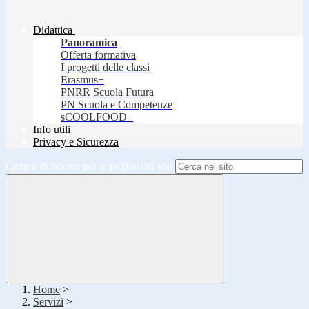
Didattica
Panoramica
Offerta formativa
I progetti delle classi
Erasmus+
PNRR Scuola Futura
PN Scuola e Competenze
sCOOLFOOD+
Info utili
Privacy e Sicurezza
Campo di ricerca per le pagine del sito
Home
>
Servizi
>