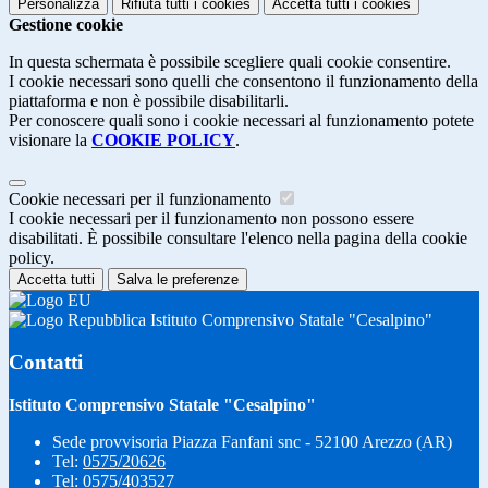
Personalizza
Rifiuta tutti
i cookies
Accetta tutti
i cookies
Gestione cookie
In questa schermata è possibile scegliere quali cookie consentire.
I cookie necessari sono quelli che consentono il funzionamento della
piattaforma e non è possibile disabilitarli.
Per conoscere quali sono i cookie necessari al funzionamento potete
visionare la
COOKIE POLICY
.
Cookie necessari per il funzionamento
I cookie necessari per il funzionamento non possono essere
disabilitati. È possibile consultare l'elenco nella pagina della cookie
policy.
Accetta tutti
Salva le preferenze
Istituto Comprensivo Statale "Cesalpino"
Contatti
Istituto Comprensivo Statale "Cesalpino"
Sede provvisoria Piazza Fanfani snc - 52100 Arezzo (AR)
Tel:
0575/20626
Tel:
0575/403527