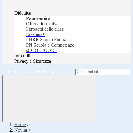
Didattica
Panoramica
Offerta formativa
I progetti delle classi
Erasmus+
PNRR Scuola Futura
PN Scuola e Competenze
sCOOLFOOD+
Info utili
Privacy e Sicurezza
Campo di ricerca per le pagine del sito
Home
>
Novità
>