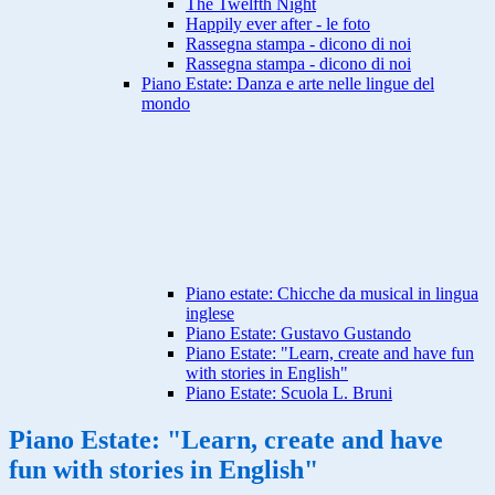
The Twelfth Night
Happily ever after - le foto
Rassegna stampa - dicono di noi
Rassegna stampa - dicono di noi
Piano Estate: Danza e arte nelle lingue del
mondo
Piano estate: Chicche da musical in lingua
inglese
Piano Estate: Gustavo Gustando
Piano Estate: "Learn, create and have fun
with stories in English"
Piano Estate: Scuola L. Bruni
Piano Estate: "Learn, create and have
fun with stories in English"