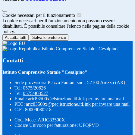
Cookie necessari per il funzionamento
I cookie necessari per il funzionamento non possono essere
disabilitati. È possibile consultare l'elenco nella pagina della cookie
policy.
Accetta tutti
Salva le preferenze
Istituto Comprensivo Statale "Cesalpino"
Contatti
Istituto Comprensivo Statale "Cesalpino"
Sede provvisoria Piazza Fanfani snc - 52100 Arezzo (AR)
Tel:
0575/20626
Tel:
0575/403527
Email:
aric83500x@istruzione.it
Link per inviare una mail
PEC:
aric83500x@pec.istruzione.it
Link per inviare una mail
C.F.: 80009080518
Cod. Mecc. ARIC83500X
Codice Univoco per fatturazione: UFQPVD