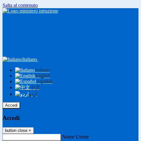
Salta al contenuto
Italiano
Italiano
English
Español
中文
اردو
Accedi
Accedi
button close
×
Nome Utente