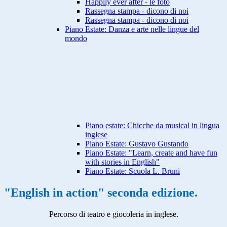
Happily ever after - le foto
Rassegna stampa - dicono di noi
Rassegna stampa - dicono di noi
Piano Estate: Danza e arte nelle lingue del
mondo
Piano estate: Chicche da musical in lingua
inglese
Piano Estate: Gustavo Gustando
Piano Estate: "Learn, create and have fun
with stories in English"
Piano Estate: Scuola L. Bruni
"English in action" seconda edizione.
Percorso di teatro e giocoleria in inglese.