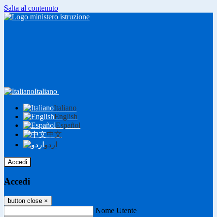
Salta al contenuto
Italiano
Italiano
English
Español
中文
اردو
Accedi
Accedi
button close
×
Nome Utente