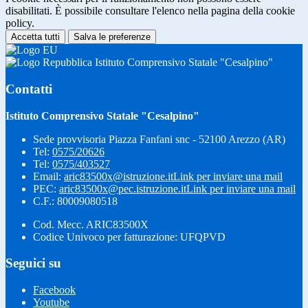
disabilitati. È possibile consultare l'elenco nella pagina della cookie
policy.
Accetta tutti
Salva le preferenze
Istituto Comprensivo Statale "Cesalpino"
Contatti
Istituto Comprensivo Statale "Cesalpino"
Sede provvisoria Piazza Fanfani snc - 52100 Arezzo (AR)
Tel:
0575/20626
Tel:
0575/403527
Email:
aric83500x@istruzione.it
Link per inviare una mail
PEC:
aric83500x@pec.istruzione.it
Link per inviare una mail
C.F.: 80009080518
Cod. Mecc. ARIC83500X
Codice Univoco per fatturazione: UFQPVD
Seguici su
Facebook
Youtube