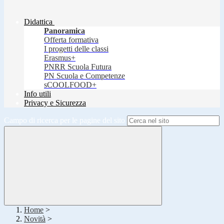
Didattica
Panoramica
Offerta formativa
I progetti delle classi
Erasmus+
PNRR Scuola Futura
PN Scuola e Competenze
sCOOLFOOD+
Info utili
Privacy e Sicurezza
Campo di ricerca per le pagine del sito
Home
>
Novità
>