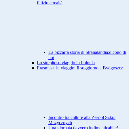
fittizio e realtà
La bizzarra storia di Stranalandia:dicono di
noi
Lo strepitoso viaggio in Polonia
Erasmus+ in viaggio: Il soggiorno a Bydgoszcz
Incontro tra culture alla Zespol Szkol
Muzycznych
Una giornata davvero indimenticabile!