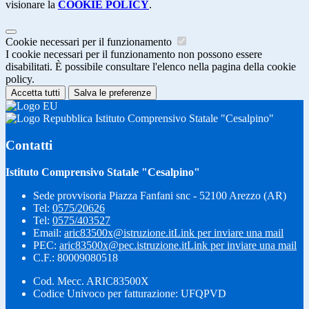
visionare la
COOKIE POLICY
.
Cookie necessari per il funzionamento
I cookie necessari per il funzionamento non possono essere
disabilitati. È possibile consultare l'elenco nella pagina della cookie
policy.
Accetta tutti
Salva le preferenze
Istituto Comprensivo Statale "Cesalpino"
Contatti
Istituto Comprensivo Statale "Cesalpino"
Sede provvisoria Piazza Fanfani snc - 52100 Arezzo (AR)
Tel:
0575/20626
Tel:
0575/403527
Email:
aric83500x@istruzione.it
Link per inviare una mail
PEC:
aric83500x@pec.istruzione.it
Link per inviare una mail
C.F.: 80009080518
Cod. Mecc. ARIC83500X
Codice Univoco per fatturazione: UFQPVD