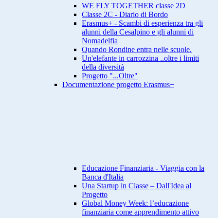
WE FLY TOGETHER classe 2D
Classe 2C - Diario di Bordo
Erasmus+ - Scambi di esperienza tra gli
alunni della Cesalpino e gli alunni di
Nomadelfia
Quando Rondine entra nelle scuole.
Un'elefante in carrozzina ..oltre i limiti
della diversità
Progetto "...Oltre"
Documentazione progetto Erasmus+
Educazione Finanziaria - Viaggia con la
Banca d'Italia
Una Startup in Classe – Dall'Idea al
Progetto
Global Money Week: l’educazione
finanziaria come apprendimento attivo