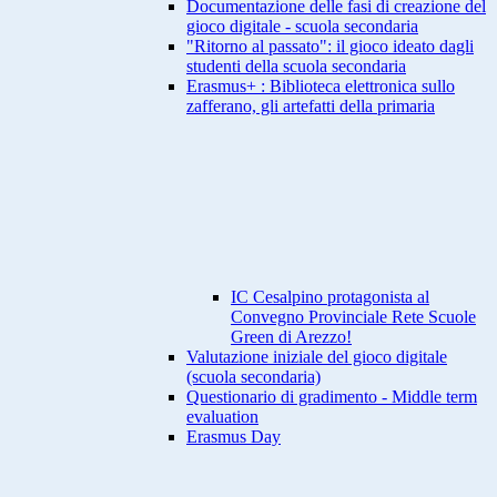
Documentazione delle fasi di creazione del
gioco digitale - scuola secondaria
"Ritorno al passato": il gioco ideato dagli
studenti della scuola secondaria
Erasmus+ : Biblioteca elettronica sullo
zafferano, gli artefatti della primaria
IC Cesalpino protagonista al
Convegno Provinciale Rete Scuole
Green di Arezzo!
Valutazione iniziale del gioco digitale
(scuola secondaria)
Questionario di gradimento - Middle term
evaluation
Erasmus Day