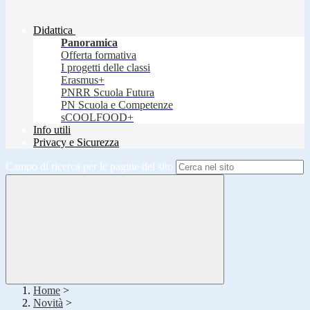
Didattica
Panoramica
Offerta formativa
I progetti delle classi
Erasmus+
PNRR Scuola Futura
PN Scuola e Competenze
sCOOLFOOD+
Info utili
Privacy e Sicurezza
Campo di ricerca per le pagine del sito
Home
>
Novità
>