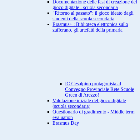
Documentazione delle fasi di creazione del
gioco digitale - scuola secondaria
"Ritorno al passato": il gioco ideato dagli
studenti della scuola secondaria
Erasmus+ : Biblioteca elettronica sullo
zafferano, gli artefatti della primaria
IC Cesalpino protagonista al
Convegno Provinciale Rete Scuole
Green di Arezzo!
Valutazione iniziale del gioco digitale
(scuola secondaria)
Questionario di gradimento - Middle term
evaluation
Erasmus Day