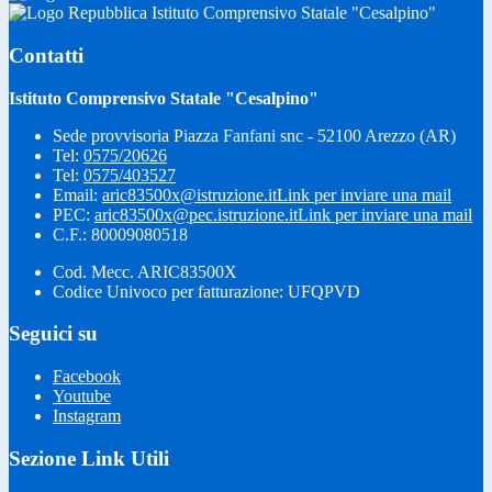
Istituto Comprensivo Statale "Cesalpino"
Contatti
Istituto Comprensivo Statale "Cesalpino"
Sede provvisoria Piazza Fanfani snc - 52100 Arezzo (AR)
Tel:
0575/20626
Tel:
0575/403527
Email:
aric83500x@istruzione.it
Link per inviare una mail
PEC:
aric83500x@pec.istruzione.it
Link per inviare una mail
C.F.: 80009080518
Cod. Mecc. ARIC83500X
Codice Univoco per fatturazione: UFQPVD
Seguici su
Facebook
Youtube
Instagram
Sezione Link Utili