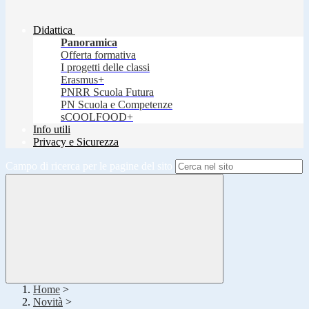
Didattica
Panoramica
Offerta formativa
I progetti delle classi
Erasmus+
PNRR Scuola Futura
PN Scuola e Competenze
sCOOLFOOD+
Info utili
Privacy e Sicurezza
Campo di ricerca per le pagine del sito
Home
>
Novità
>