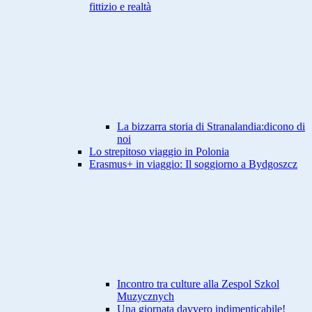
fittizio e realtà
La bizzarra storia di Stranalandia:dicono di
noi
Lo strepitoso viaggio in Polonia
Erasmus+ in viaggio: Il soggiorno a Bydgoszcz
Incontro tra culture alla Zespol Szkol
Muzycznych
Una giornata davvero indimenticabile!