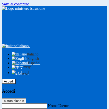
Salta al contenuto
Italiano
Italiano
English
Español
中文
اردو
Accedi
Accedi
button close
×
Nome Utente