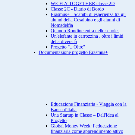
WE FLY TOGETHER classe 2D
Classe 2C - Diario di Bordo
Erasmus+ - Scambi di esperienza tra gli
alunni della Cesalpino e gli alunni di
Nomadelfia
Quando Rondine entra nelle scuole.
Un'elefante in carrozzina ..oltre i limiti
della diversità
Progetto "...Oltre"
Documentazione progetto Erasmus+
Educazione Finanziaria - Viaggia con la
Banca d'Italia
Una Startup in Classe – Dall'Idea al
Progetto
Global Money Week: l’educazione
finanziaria come apprendimento attivo