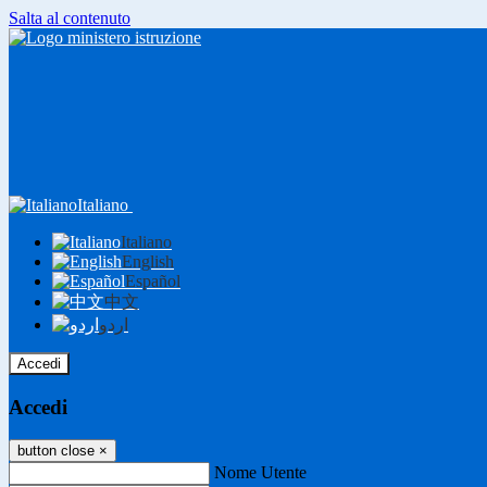
Salta al contenuto
Italiano
Italiano
English
Español
中文
اردو
Accedi
Accedi
button close
×
Nome Utente