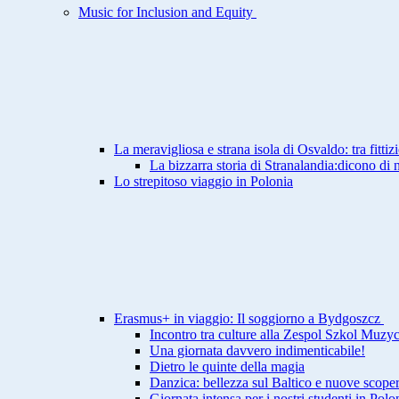
Music for Inclusion and Equity
La meravigliosa e strana isola di Osvaldo: tra fittiz
La bizzarra storia di Stranalandia:dicono di 
Lo strepitoso viaggio in Polonia
Erasmus+ in viaggio: Il soggiorno a Bydgoszcz
Incontro tra culture alla Zespol Szkol Muzy
Una giornata davvero indimenticabile!
Dietro le quinte della magia
Danzica: bellezza sul Baltico e nuove scoper
Giornata intensa per i nostri studenti in Polo