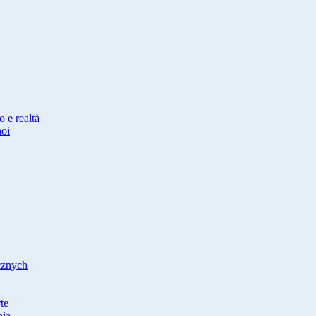
io e realtà
noi
cznych
te
nia