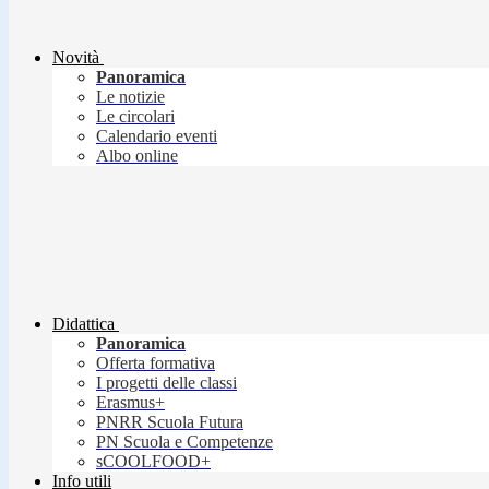
Novità
Panoramica
Le notizie
Le circolari
Calendario eventi
Albo online
Didattica
Panoramica
Offerta formativa
I progetti delle classi
Erasmus+
PNRR Scuola Futura
PN Scuola e Competenze
sCOOLFOOD+
Info utili