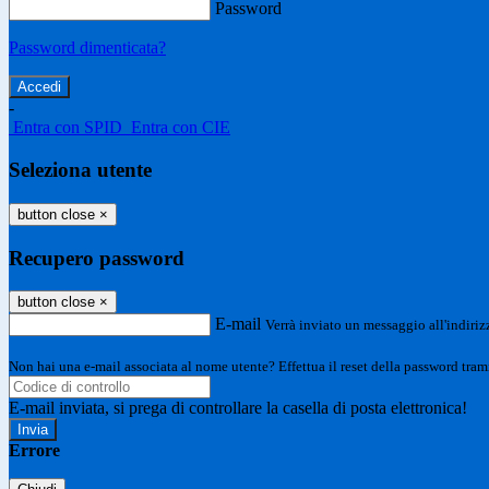
Password
Password dimenticata?
-
Entra con SPID
Entra con CIE
Seleziona utente
button close
×
Recupero password
button close
×
E-mail
Verrà inviato un messaggio all'indirizz
Non hai una e-mail associata al nome utente? Effettua il reset della password tram
E-mail inviata, si prega di controllare la casella di posta elettronica!
Errore