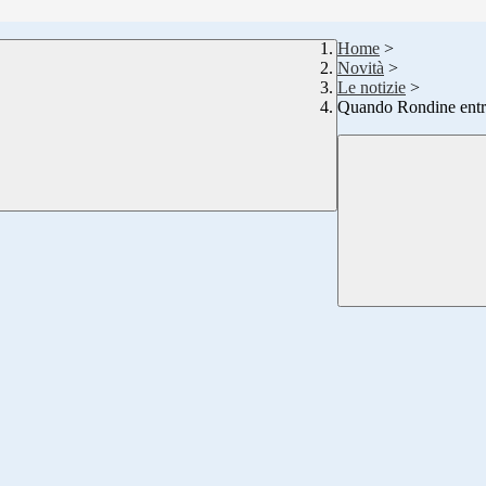
Home
>
Novità
>
Le notizie
>
Quando Rondine entra