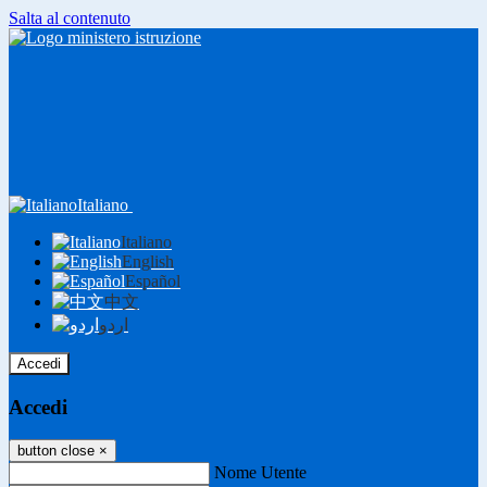
Salta al contenuto
Italiano
Italiano
English
Español
中文
اردو
Accedi
Accedi
button close
×
Nome Utente