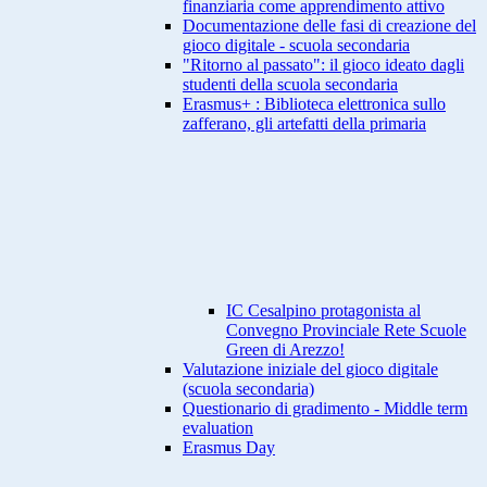
finanziaria come apprendimento attivo
Documentazione delle fasi di creazione del
gioco digitale - scuola secondaria
"Ritorno al passato": il gioco ideato dagli
studenti della scuola secondaria
Erasmus+ : Biblioteca elettronica sullo
zafferano, gli artefatti della primaria
IC Cesalpino protagonista al
Convegno Provinciale Rete Scuole
Green di Arezzo!
Valutazione iniziale del gioco digitale
(scuola secondaria)
Questionario di gradimento - Middle term
evaluation
Erasmus Day