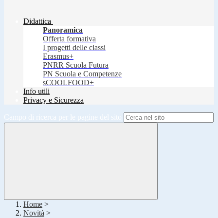
Didattica
Panoramica
Offerta formativa
I progetti delle classi
Erasmus+
PNRR Scuola Futura
PN Scuola e Competenze
sCOOLFOOD+
Info utili
Privacy e Sicurezza
Campo di ricerca per le pagine del sito
Home
>
Novità
>