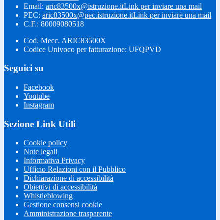
Email:
aric83500x@istruzione.it
Link per inviare una mail
PEC:
aric83500x@pec.istruzione.it
Link per inviare una mail
C.F.: 80009080518
Cod. Mecc. ARIC83500X
Codice Univoco per fatturazione: UFQPVD
Seguici su
Facebook
Youtube
Instagram
Sezione Link Utili
Cookie policy
Note legali
Informativa Privacy
Ufficio Relazioni con il Pubblico
Dichiarazione di accessibilità
Obiettivi di accessibilità
Whistleblowing
Gestione consensi cookie
Amministrazione trasparente