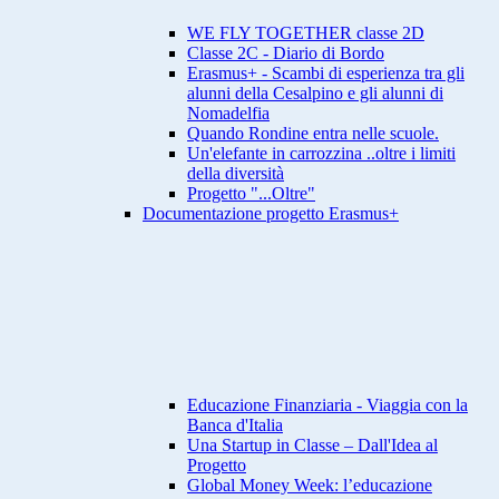
WE FLY TOGETHER classe 2D
Classe 2C - Diario di Bordo
Erasmus+ - Scambi di esperienza tra gli
alunni della Cesalpino e gli alunni di
Nomadelfia
Quando Rondine entra nelle scuole.
Un'elefante in carrozzina ..oltre i limiti
della diversità
Progetto "...Oltre"
Documentazione progetto Erasmus+
Educazione Finanziaria - Viaggia con la
Banca d'Italia
Una Startup in Classe – Dall'Idea al
Progetto
Global Money Week: l’educazione