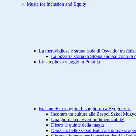
Music for Inclusion and Equity
La meravigliosa e strana isola di Osvaldo: tra fittiz
La bizzarra storia di Stranalandia:dicono di 
Lo strepitoso viaggio in Polonia
Erasmus+ in viaggio: Il soggiorno a Bydgoszcz
Incontro tra culture alla Zespol Szkol Muzy
Una giornata davvero indimenticabile!
Dietro le quinte della magia
Danzica: bellezza sul Baltico e nuove scoper
Giornata intensa per i nostri studenti in Polo