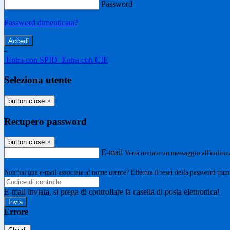
Password
Password dimenticata?
-
Entra con SPID
Entra con CIE
Seleziona utente
button close
×
Recupero password
button close
×
E-mail
Verrà inviato un messaggio all'indirizz
Non hai una e-mail associata al nome utente? Effettua il reset della password tram
E-mail inviata, si prega di controllare la casella di posta elettronica!
Errore