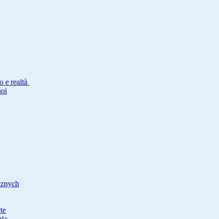
io e realtà
noi
cznych
te
nia