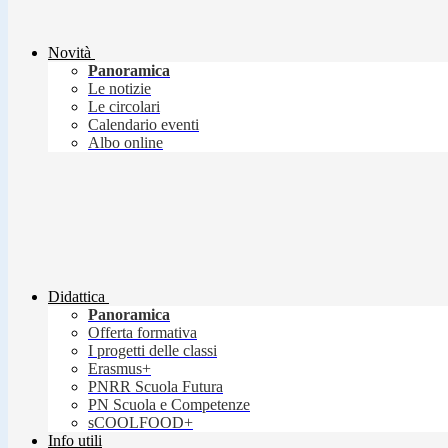
Novità
Panoramica
Le notizie
Le circolari
Calendario eventi
Albo online
Didattica
Panoramica
Offerta formativa
I progetti delle classi
Erasmus+
PNRR Scuola Futura
PN Scuola e Competenze
sCOOLFOOD+
Info utili