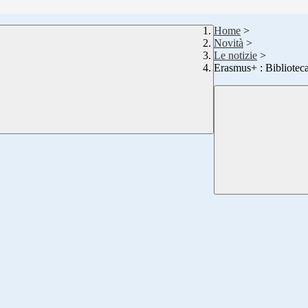
Home
>
Novità
>
Le notizie
>
Erasmus+ : Biblioteca e