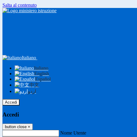
Salta al contenuto
Italiano
Italiano
English
Español
中文
اردو
Accedi
Accedi
button close
×
Nome Utente