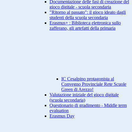
Documentazione delle fasi di creazione del
gioco digitale - scuola secondaria
"Ritorno al passato": il gioco ideato dagli
studenti della scuola secondaria
Erasmus+ : Biblioteca elettronica sullo
zafferano, gli artefatti della primaria
IC Cesalpino protagonista al
Convegno Provinciale Rete Scuole
Green di Arezzo!
Valutazione iniziale del gioco digitale
(scuola secondaria)
Questionario di gradimento - Middle term
evaluation
Erasmus Day