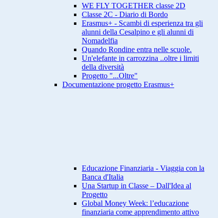
WE FLY TOGETHER classe 2D
Classe 2C - Diario di Bordo
Erasmus+ - Scambi di esperienza tra gli
alunni della Cesalpino e gli alunni di
Nomadelfia
Quando Rondine entra nelle scuole.
Un'elefante in carrozzina ..oltre i limiti
della diversità
Progetto "...Oltre"
Documentazione progetto Erasmus+
Educazione Finanziaria - Viaggia con la
Banca d'Italia
Una Startup in Classe – Dall'Idea al
Progetto
Global Money Week: l’educazione
finanziaria come apprendimento attivo