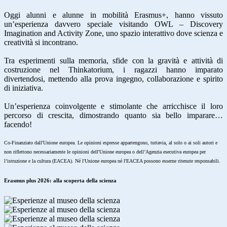
Oggi alunni e alunne in mobilità Erasmus+, hanno vissuto
un’esperienza davvero speciale visitando OWL – Discovery
Imagination and Activity Zone, uno spazio interattivo dove scienza e
creatività si incontrano.
Tra esperimenti sulla memoria, sfide con la gravità e attività di
costruzione nel Thinkatorium, i ragazzi hanno imparato
divertendosi, mettendo alla prova ingegno, collaborazione e spirito
di iniziativa.
Un’esperienza coinvolgente e stimolante che arricchisce il loro
percorso di crescita, dimostrando quanto sia bello imparare…
facendo!
Co-Finanziato dall'Unione europea. Le opinioni espresse appartengono, tuttavia, al solo o ai soli autori e
non riflettono necessariamente le opinioni dell'Unione europea o dell’Agenzia esecutiva europea per
l’istruzione e la cultura (EACEA). Né l'Unione europea né l'EACEA possono esserne ritenute responsabili.
Erasmus plus 2026: alla scoperta della scienza