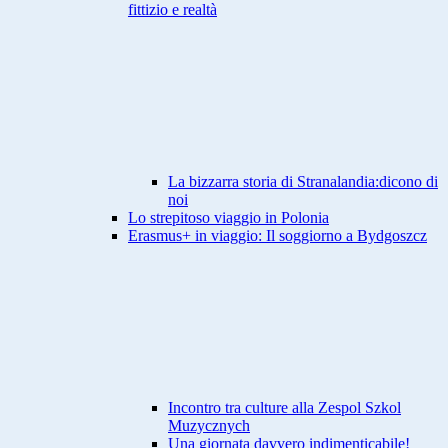
fittizio e realtà
La bizzarra storia di Stranalandia:dicono di
noi
Lo strepitoso viaggio in Polonia
Erasmus+ in viaggio: Il soggiorno a Bydgoszcz
Incontro tra culture alla Zespol Szkol
Muzycznych
Una giornata davvero indimenticabile!