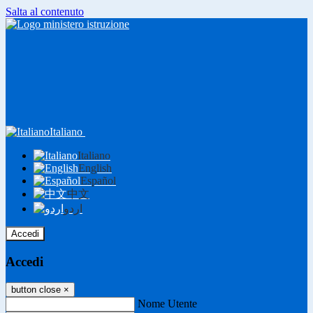
Salta al contenuto
Italiano
Italiano
English
Español
中文
اردو
Accedi
Accedi
button close
×
Nome Utente