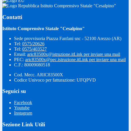
Istituto Comprensivo Statale "Cesalpino"
Contatti
Istituto Comprensivo Statale "Cesalpino"
Sede provvisoria Piazza Fanfani snc - 52100 Arezzo (AR)
Tel:
0575/20626
Tel:
0575/403527
Email:
aric83500x@istruzione.it
Link per inviare una mail
PEC:
aric83500x@pec.istruzione.it
Link per inviare una mail
C.F.: 80009080518
Cod. Mecc. ARIC83500X
Codice Univoco per fatturazione: UFQPVD
Seguici su
Facebook
Youtube
Instagram
Sezione Link Utili