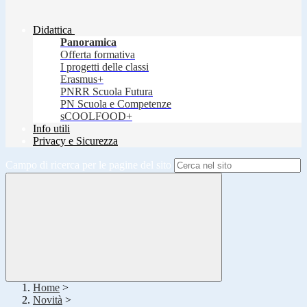
Didattica
Panoramica
Offerta formativa
I progetti delle classi
Erasmus+
PNRR Scuola Futura
PN Scuola e Competenze
sCOOLFOOD+
Info utili
Privacy e Sicurezza
Campo di ricerca per le pagine del sito
Home
>
Novità
>