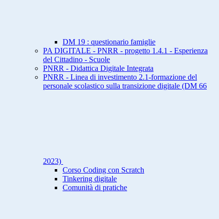
DM 19 : questionario famiglie
PA DIGITALE - PNRR - progetto 1.4.1 - Esperienza
del Cittadino - Scuole
PNRR - Didattica Digitale Integrata
PNRR - Linea di investimento 2.1-formazione del
personale scolastico sulla transizione digitale (DM 66
2023)
Corso Coding con Scratch
Tinkering digitale
Comunità di pratiche