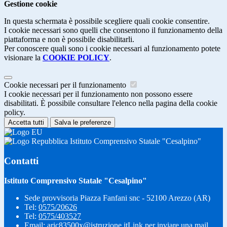
Gestione cookie
In questa schermata è possibile scegliere quali cookie consentire.
I cookie necessari sono quelli che consentono il funzionamento della
piattaforma e non è possibile disabilitarli.
Per conoscere quali sono i cookie necessari al funzionamento potete
visionare la
COOKIE POLICY
.
Cookie necessari per il funzionamento
I cookie necessari per il funzionamento non possono essere
disabilitati. È possibile consultare l'elenco nella pagina della cookie
policy.
Accetta tutti
Salva le preferenze
Istituto Comprensivo Statale "Cesalpino"
Contatti
Istituto Comprensivo Statale "Cesalpino"
Sede provvisoria Piazza Fanfani snc - 52100 Arezzo (AR)
Tel:
0575/20626
Tel:
0575/403527
Email:
aric83500x@istruzione.it
Link per inviare una mail