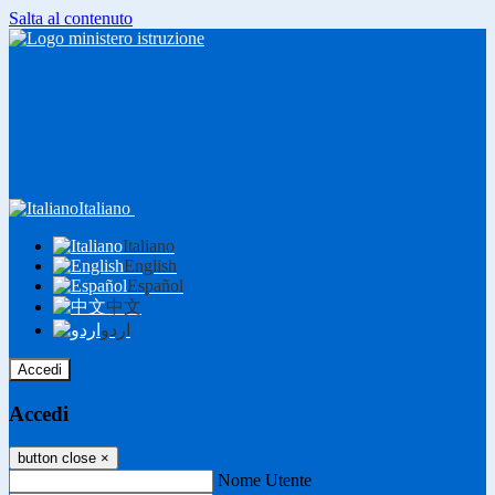
Salta al contenuto
Italiano
Italiano
English
Español
中文
اردو
Accedi
Accedi
button close
×
Nome Utente