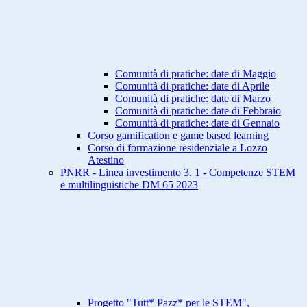
Comunità di pratiche: date di Maggio
Comunità di pratiche: date di Aprile
Comunità di pratiche: date di Marzo
Comunità di pratiche: date di Febbraio
Comunità di pratiche: date di Gennaio
Corso gamification e game based learning
Corso di formazione residenziale a Lozzo
Atestino
PNRR - Linea investimento 3. 1 - Competenze STEM
e multilinguistiche DM 65 2023
Progetto "Tutt* Pazz* per le STEM",