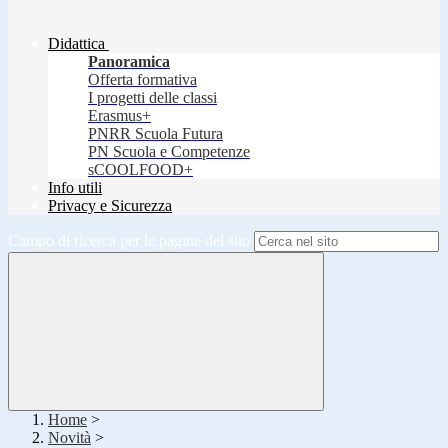
Didattica
Panoramica
Offerta formativa
I progetti delle classi
Erasmus+
PNRR Scuola Futura
PN Scuola e Competenze
sCOOLFOOD+
Info utili
Privacy e Sicurezza
Campo di ricerca per le pagine del sito
Home
>
Novità
>