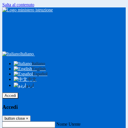
Salta al contenuto
Italiano
Italiano
English
Español
中文
اردو
Accedi
Accedi
button close
×
Nome Utente