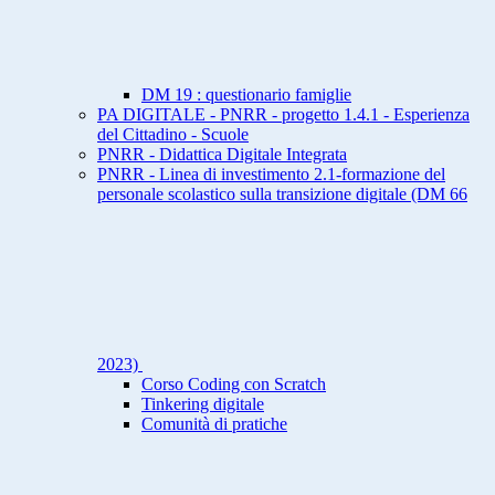
DM 19 : questionario famiglie
PA DIGITALE - PNRR - progetto 1.4.1 - Esperienza
del Cittadino - Scuole
PNRR - Didattica Digitale Integrata
PNRR - Linea di investimento 2.1-formazione del
personale scolastico sulla transizione digitale (DM 66
2023)
Corso Coding con Scratch
Tinkering digitale
Comunità di pratiche