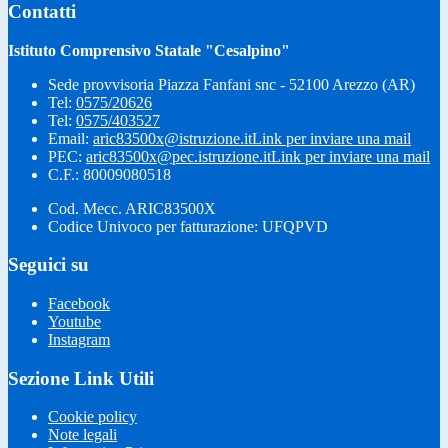
Contatti
Istituto Comprensivo Statale "Cesalpino"
Sede provvisoria Piazza Fanfani snc - 52100 Arezzo (AR)
Tel:
0575/20626
Tel:
0575/403527
Email:
aric83500x@istruzione.it
Link per inviare una mail
PEC:
aric83500x@pec.istruzione.it
Link per inviare una mail
C.F.: 80009080518
Cod. Mecc. ARIC83500X
Codice Univoco per fatturazione: UFQPVD
Seguici su
Facebook
Youtube
Instagram
Sezione Link Utili
Cookie policy
Note legali