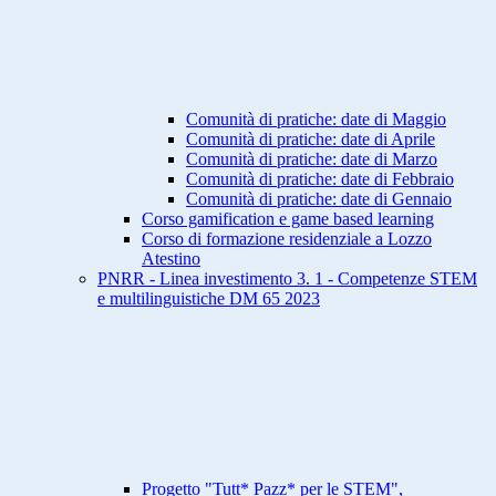
Comunità di pratiche: date di Maggio
Comunità di pratiche: date di Aprile
Comunità di pratiche: date di Marzo
Comunità di pratiche: date di Febbraio
Comunità di pratiche: date di Gennaio
Corso gamification e game based learning
Corso di formazione residenziale a Lozzo
Atestino
PNRR - Linea investimento 3. 1 - Competenze STEM
e multilinguistiche DM 65 2023
Progetto "Tutt* Pazz* per le STEM",