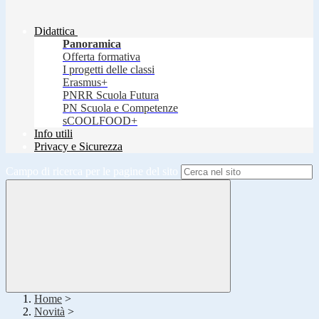
Didattica
Panoramica
Offerta formativa
I progetti delle classi
Erasmus+
PNRR Scuola Futura
PN Scuola e Competenze
sCOOLFOOD+
Info utili
Privacy e Sicurezza
Campo di ricerca per le pagine del sito
Home
>
Novità
>