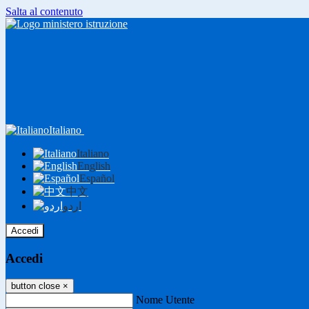
Salta al contenuto
Italiano
Italiano
English
Español
中文
اردو
Accedi
Accedi
button close
×
Nome Utente