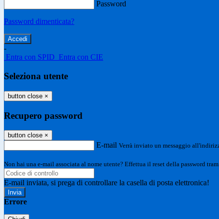
Password
Password dimenticata?
-
Entra con SPID
Entra con CIE
Seleziona utente
button close
×
Recupero password
button close
×
E-mail
Verrà inviato un messaggio all'indirizz
Non hai una e-mail associata al nome utente? Effettua il reset della password tram
E-mail inviata, si prega di controllare la casella di posta elettronica!
Errore