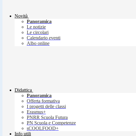
Novità
Panoramica
Le notizie
Le circolari
Calendario eventi
Albo online
Didattica
Panoramica
Offerta formativa
I progetti delle classi
Erasmus+
PNRR Scuola Futura
PN Scuola e Competenze
sCOOLFOOD+
Info utili