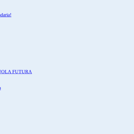
daria!
i SCUOLA FUTURA
o