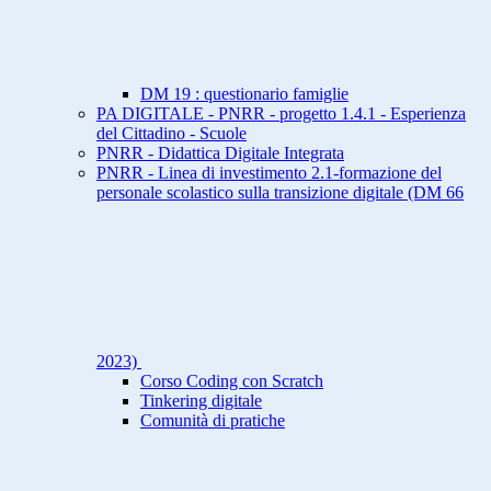
DM 19 : questionario famiglie
PA DIGITALE - PNRR - progetto 1.4.1 - Esperienza
del Cittadino - Scuole
PNRR - Didattica Digitale Integrata
PNRR - Linea di investimento 2.1-formazione del
personale scolastico sulla transizione digitale (DM 66
2023)
Corso Coding con Scratch
Tinkering digitale
Comunità di pratiche