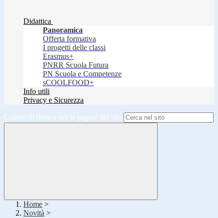
Didattica
Panoramica
Offerta formativa
I progetti delle classi
Erasmus+
PNRR Scuola Futura
PN Scuola e Competenze
sCOOLFOOD+
Info utili
Privacy e Sicurezza
Campo di ricerca per le pagine del sito
Home
>
Novità
>