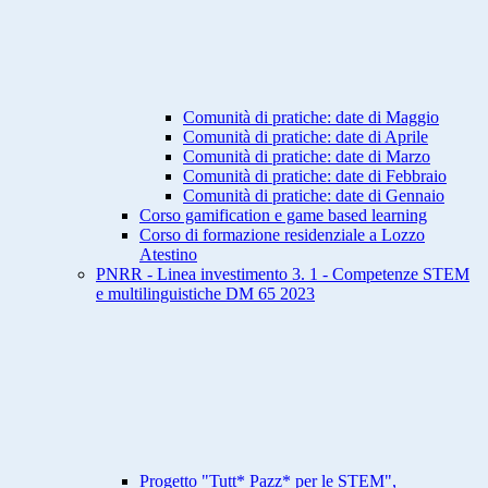
Comunità di pratiche: date di Maggio
Comunità di pratiche: date di Aprile
Comunità di pratiche: date di Marzo
Comunità di pratiche: date di Febbraio
Comunità di pratiche: date di Gennaio
Corso gamification e game based learning
Corso di formazione residenziale a Lozzo
Atestino
PNRR - Linea investimento 3. 1 - Competenze STEM
e multilinguistiche DM 65 2023
Progetto "Tutt* Pazz* per le STEM",