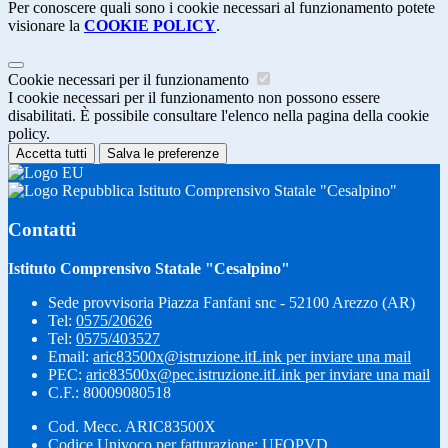
Per conoscere quali sono i cookie necessari al funzionamento potete
visionare la
COOKIE POLICY
.
Cookie necessari per il funzionamento
I cookie necessari per il funzionamento non possono essere
disabilitati. È possibile consultare l'elenco nella pagina della cookie
policy.
Accetta tutti
Salva le preferenze
Istituto Comprensivo Statale "Cesalpino"
Contatti
Istituto Comprensivo Statale "Cesalpino"
Sede provvisoria Piazza Fanfani snc - 52100 Arezzo (AR)
Tel:
0575/20626
Tel:
0575/403527
Email:
aric83500x@istruzione.it
Link per inviare una mail
PEC:
aric83500x@pec.istruzione.it
Link per inviare una mail
C.F.: 80009080518
Cod. Mecc. ARIC83500X
Codice Univoco per fatturazione: UFQPVD