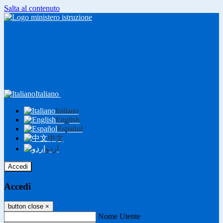
Salta al contenuto
Italiano
Italiano
English
Español
中文
اردو
Accedi
Accedi
button close
×
Nome Utente