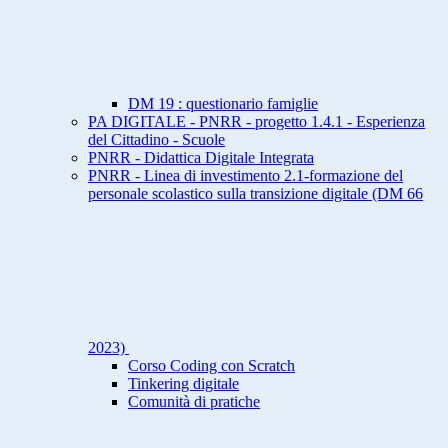
DM 19 : questionario famiglie
PA DIGITALE - PNRR - progetto 1.4.1 - Esperienza
del Cittadino - Scuole
PNRR - Didattica Digitale Integrata
PNRR - Linea di investimento 2.1-formazione del
personale scolastico sulla transizione digitale (DM 66
2023)
Corso Coding con Scratch
Tinkering digitale
Comunità di pratiche