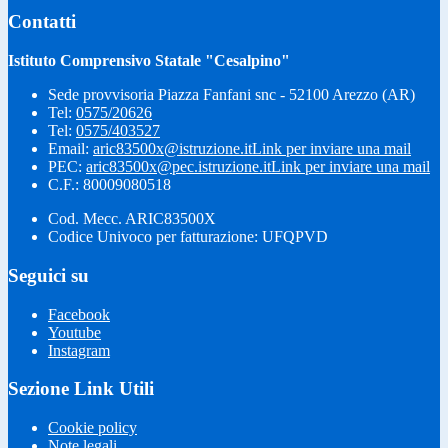
Contatti
Istituto Comprensivo Statale "Cesalpino"
Sede provvisoria Piazza Fanfani snc - 52100 Arezzo (AR)
Tel:
0575/20626
Tel:
0575/403527
Email:
aric83500x@istruzione.it
Link per inviare una mail
PEC:
aric83500x@pec.istruzione.it
Link per inviare una mail
C.F.: 80009080518
Cod. Mecc. ARIC83500X
Codice Univoco per fatturazione: UFQPVD
Seguici su
Facebook
Youtube
Instagram
Sezione Link Utili
Cookie policy
Note legali