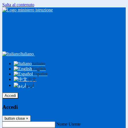
Salta al contenuto
Italiano
Italiano
English
Español
中文
اردو
Accedi
Accedi
button close
×
Nome Utente