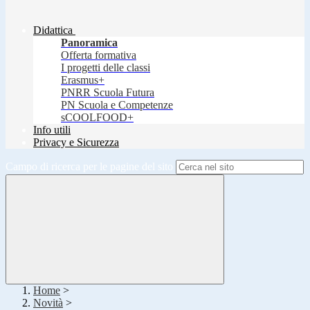
Didattica
Panoramica
Offerta formativa
I progetti delle classi
Erasmus+
PNRR Scuola Futura
PN Scuola e Competenze
sCOOLFOOD+
Info utili
Privacy e Sicurezza
Campo di ricerca per le pagine del sito
Home
>
Novità
>