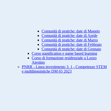
Comunità di pratiche: date di Maggio
Comunità di pratiche: date di Aprile
Comunità di pratiche: date di Marzo
Comunità di pratiche: date di Febbraio
Comunità di pratiche: date di Gennaio
Corso gamification e game based learning
Corso di formazione residenziale a Lozzo
Atestino
PNRR - Linea investimento 3. 1 - Competenze STEM
e multilinguistiche DM 65 2023