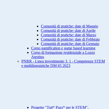
Comunità di pratiche: date di Maggio
Comunità di pratiche: date di Aprile
Comunità di pratiche: date di Marzo
Comunità di pratiche: date di Febbraio
Comunità di pratiche: date di Gennaio
Corso gamification e game based learning
Corso di formazione residenziale a Lozzo
Atestino
PNRR - Linea investimento 3. 1 - Competenze STEM
e multilinguistiche DM 65 2023
Progetto "Tutt* Pazz* per le STEM",