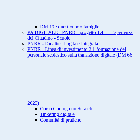
DM 19 : questionario famiglie
PA DIGITALE - PNRR - progetto 1.4.1 - Esperienza
del Cittadino - Scuole
PNRR - Didattica Digitale Integrata
PNRR - Linea di investimento 2.1-formazione del
personale scolastico sulla transizione digitale (DM 66
2023)
Corso Coding con Scratch
Tinkering digitale
Comunità di pratiche