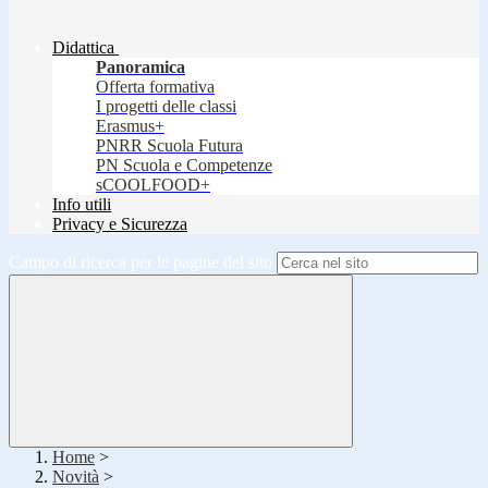
Didattica
Panoramica
Offerta formativa
I progetti delle classi
Erasmus+
PNRR Scuola Futura
PN Scuola e Competenze
sCOOLFOOD+
Info utili
Privacy e Sicurezza
Campo di ricerca per le pagine del sito
Home
>
Novità
>