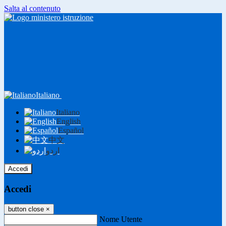
Salta al contenuto
Italiano
Italiano
English
Español
中文
اردو
Accedi
Accedi
button close
×
Nome Utente