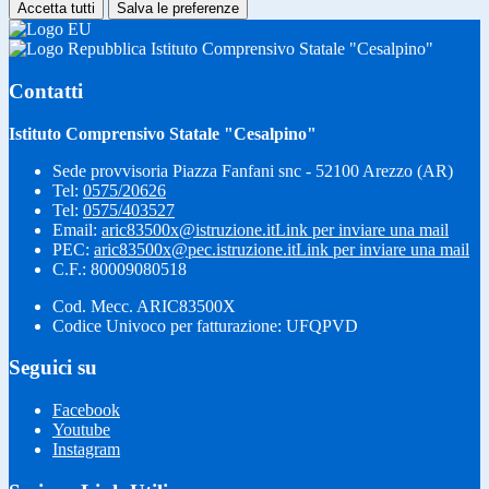
Accetta tutti
Salva le preferenze
Istituto Comprensivo Statale "Cesalpino"
Contatti
Istituto Comprensivo Statale "Cesalpino"
Sede provvisoria Piazza Fanfani snc - 52100 Arezzo (AR)
Tel:
0575/20626
Tel:
0575/403527
Email:
aric83500x@istruzione.it
Link per inviare una mail
PEC:
aric83500x@pec.istruzione.it
Link per inviare una mail
C.F.: 80009080518
Cod. Mecc. ARIC83500X
Codice Univoco per fatturazione: UFQPVD
Seguici su
Facebook
Youtube
Instagram