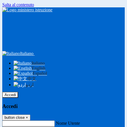
Salta al contenuto
Italiano
Italiano
English
Español
中文
اردو
Accedi
Accedi
button close
×
Nome Utente