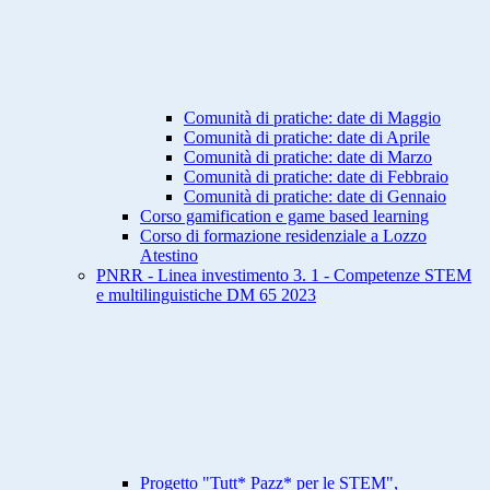
Comunità di pratiche: date di Maggio
Comunità di pratiche: date di Aprile
Comunità di pratiche: date di Marzo
Comunità di pratiche: date di Febbraio
Comunità di pratiche: date di Gennaio
Corso gamification e game based learning
Corso di formazione residenziale a Lozzo
Atestino
PNRR - Linea investimento 3. 1 - Competenze STEM
e multilinguistiche DM 65 2023
Progetto "Tutt* Pazz* per le STEM",