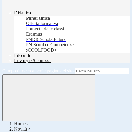
Didattica
Panoramica
Offerta formativa
I progetti delle classi
Erasmus+
PNRR Scuola Futura
PN Scuola e Competenze
sCOOLFOOD+
Info utili
Privacy e Sicurezza
Campo di ricerca per le pagine del sito
Home
>
Novità
>