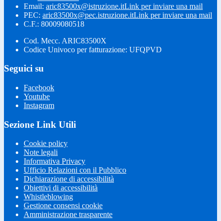
Email:
aric83500x@istruzione.it
Link per inviare una mail
PEC:
aric83500x@pec.istruzione.it
Link per inviare una mail
C.F.: 80009080518
Cod. Mecc. ARIC83500X
Codice Univoco per fatturazione: UFQPVD
Seguici su
Facebook
Youtube
Instagram
Sezione Link Utili
Cookie policy
Note legali
Informativa Privacy
Ufficio Relazioni con il Pubblico
Dichiarazione di accessibilità
Obiettivi di accessibilità
Whistleblowing
Gestione consensi cookie
Amministrazione trasparente