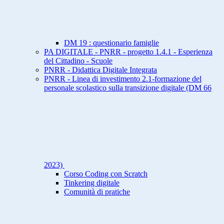
DM 19 : questionario famiglie
PA DIGITALE - PNRR - progetto 1.4.1 - Esperienza
del Cittadino - Scuole
PNRR - Didattica Digitale Integrata
PNRR - Linea di investimento 2.1-formazione del
personale scolastico sulla transizione digitale (DM 66
2023)
Corso Coding con Scratch
Tinkering digitale
Comunità di pratiche