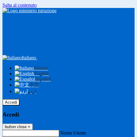
Salta al contenuto
Italiano
Italiano
English
Español
中文
اردو
Accedi
Accedi
button close
×
Nome Utente