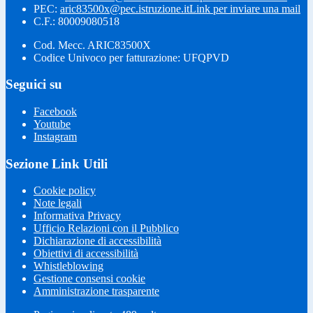
PEC:
aric83500x@pec.istruzione.it
Link per inviare una mail
C.F.: 80009080518
Cod. Mecc. ARIC83500X
Codice Univoco per fatturazione: UFQPVD
Seguici su
Facebook
Youtube
Instagram
Sezione Link Utili
Cookie policy
Note legali
Informativa Privacy
Ufficio Relazioni con il Pubblico
Dichiarazione di accessibilità
Obiettivi di accessibilità
Whistleblowing
Gestione consensi cookie
Amministrazione trasparente