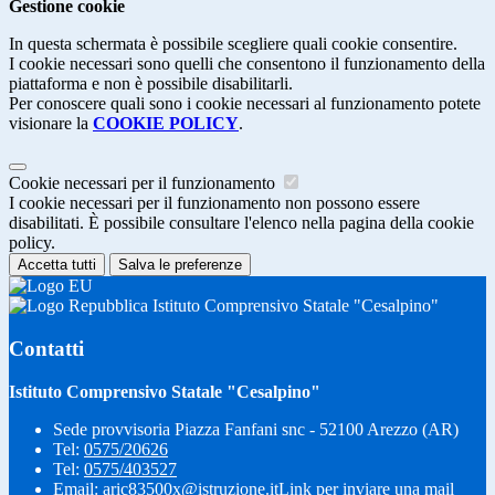
Gestione cookie
In questa schermata è possibile scegliere quali cookie consentire.
I cookie necessari sono quelli che consentono il funzionamento della
piattaforma e non è possibile disabilitarli.
Per conoscere quali sono i cookie necessari al funzionamento potete
visionare la
COOKIE POLICY
.
Cookie necessari per il funzionamento
I cookie necessari per il funzionamento non possono essere
disabilitati. È possibile consultare l'elenco nella pagina della cookie
policy.
Accetta tutti
Salva le preferenze
Istituto Comprensivo Statale "Cesalpino"
Contatti
Istituto Comprensivo Statale "Cesalpino"
Sede provvisoria Piazza Fanfani snc - 52100 Arezzo (AR)
Tel:
0575/20626
Tel:
0575/403527
Email:
aric83500x@istruzione.it
Link per inviare una mail