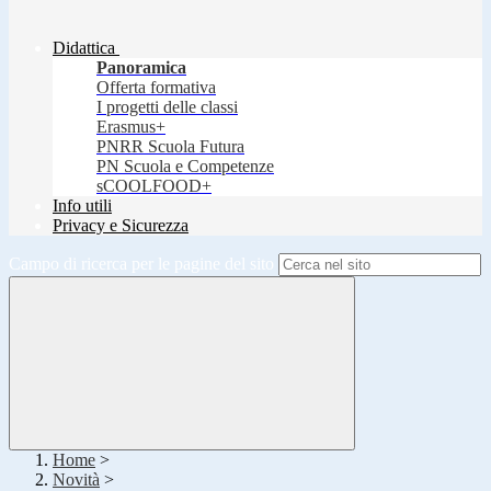
Didattica
Panoramica
Offerta formativa
I progetti delle classi
Erasmus+
PNRR Scuola Futura
PN Scuola e Competenze
sCOOLFOOD+
Info utili
Privacy e Sicurezza
Campo di ricerca per le pagine del sito
Home
>
Novità
>