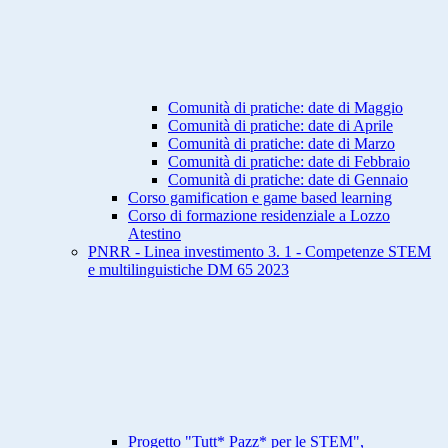
Comunità di pratiche: date di Maggio
Comunità di pratiche: date di Aprile
Comunità di pratiche: date di Marzo
Comunità di pratiche: date di Febbraio
Comunità di pratiche: date di Gennaio
Corso gamification e game based learning
Corso di formazione residenziale a Lozzo
Atestino
PNRR - Linea investimento 3. 1 - Competenze STEM
e multilinguistiche DM 65 2023
Progetto "Tutt* Pazz* per le STEM",