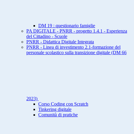
DM 19 : questionario famiglie
PA DIGITALE - PNRR - progetto 1.4.1 - Esperienza
del Cittadino - Scuole
PNRR - Didattica Digitale Integrata
PNRR - Linea di investimento 2.1-formazione del
personale scolastico sulla transizione digitale (DM 66
2023)
Corso Coding con Scratch
Tinkering digitale
Comunità di pratiche