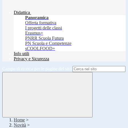
Didattica
Panoramica
Offerta formativa
I progetti delle classi
Erasmus+
PNRR Scuola Futura
PN Scuola e Competenze
sCOOLFOOD+
Info utili
Privacy e Sicurezza
Campo di ricerca per le pagine del sito
Home
>
Novità
>