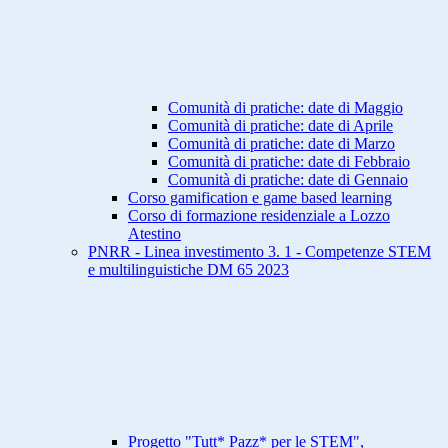
Comunità di pratiche: date di Maggio
Comunità di pratiche: date di Aprile
Comunità di pratiche: date di Marzo
Comunità di pratiche: date di Febbraio
Comunità di pratiche: date di Gennaio
Corso gamification e game based learning
Corso di formazione residenziale a Lozzo
Atestino
PNRR - Linea investimento 3. 1 - Competenze STEM
e multilinguistiche DM 65 2023
Progetto "Tutt* Pazz* per le STEM",