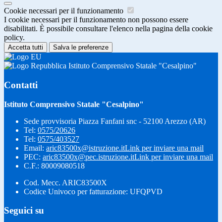
Cookie necessari per il funzionamento
I cookie necessari per il funzionamento non possono essere
disabilitati. È possibile consultare l'elenco nella pagina della cookie
policy.
Accetta tutti
Salva le preferenze
Istituto Comprensivo Statale "Cesalpino"
Contatti
Istituto Comprensivo Statale "Cesalpino"
Sede provvisoria Piazza Fanfani snc - 52100 Arezzo (AR)
Tel:
0575/20626
Tel:
0575/403527
Email:
aric83500x@istruzione.it
Link per inviare una mail
PEC:
aric83500x@pec.istruzione.it
Link per inviare una mail
C.F.: 80009080518
Cod. Mecc. ARIC83500X
Codice Univoco per fatturazione: UFQPVD
Seguici su