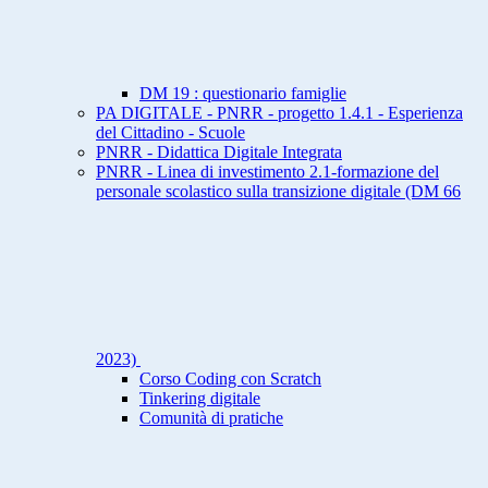
DM 19 : questionario famiglie
PA DIGITALE - PNRR - progetto 1.4.1 - Esperienza
del Cittadino - Scuole
PNRR - Didattica Digitale Integrata
PNRR - Linea di investimento 2.1-formazione del
personale scolastico sulla transizione digitale (DM 66
2023)
Corso Coding con Scratch
Tinkering digitale
Comunità di pratiche