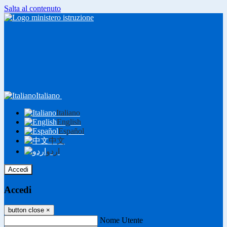
Salta al contenuto
Italiano
Italiano
English
Español
中文
اردو
Accedi
Accedi
button close
×
Nome Utente