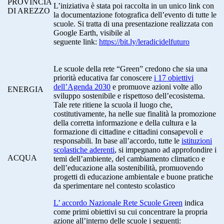
PROVINCIA
L’iniziativa è stata poi raccolta in un unico link con
DI AREZZO
la documentazione fotografica dell’evento di tutte le
scuole. Si tratta di una presentazione realizzata con
Google Earth, visibile al
seguente
link
:
https://bit.ly/leradicidelfuturo
Le scuole della rete “Green” credono che sia una
priorità educativa far conoscere
i 17 obiettivi
dell’Agenda 2030
e promuove azioni volte allo
ENERGIA
sviluppo sostenibile e rispettoso dell’ecosistema.
Tale rete ritiene la scuola il luogo che,
costitutivamente, ha nelle sue finalità la promozione
della corretta informazione e della cultura e la
formazione di cittadine e cittadini consapevoli e
responsabili. In base all’accordo, tutte le
istituzioni
scolastiche aderenti
, si impegnano ad approfondire i
ACQUA
temi dell’ambiente, del cambiamento climatico e
dell’educazione alla sostenibilità, promuovendo
progetti di educazione ambientale e buone pratiche
da sperimentare nel contesto scolastico
L’ accordo Nazionale Rete Scuole Green
indica
come primi obiettivi su cui concentrare la propria
azione all’interno delle scuole i seguenti: