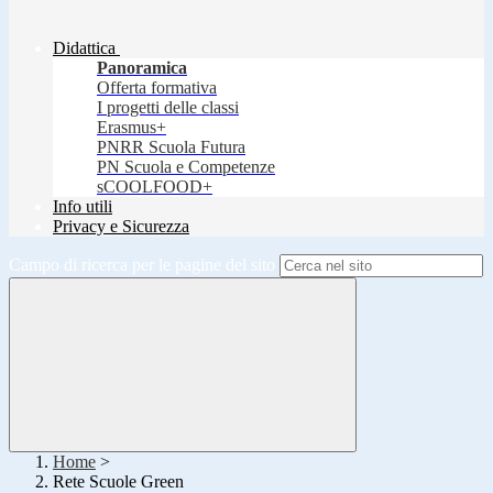
Didattica
Panoramica
Offerta formativa
I progetti delle classi
Erasmus+
PNRR Scuola Futura
PN Scuola e Competenze
sCOOLFOOD+
Info utili
Privacy e Sicurezza
Campo di ricerca per le pagine del sito
Home
>
Rete Scuole Green