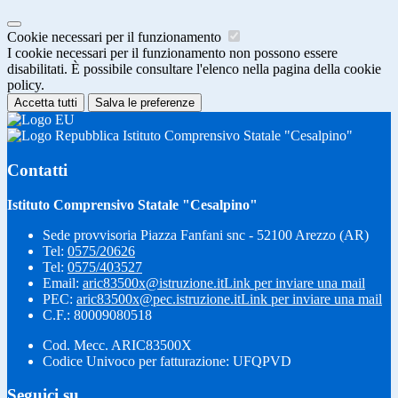
Cookie necessari per il funzionamento
I cookie necessari per il funzionamento non possono essere
disabilitati. È possibile consultare l'elenco nella pagina della cookie
policy.
Accetta tutti
Salva le preferenze
Istituto Comprensivo Statale "Cesalpino"
Contatti
Istituto Comprensivo Statale "Cesalpino"
Sede provvisoria Piazza Fanfani snc - 52100 Arezzo (AR)
Tel:
0575/20626
Tel:
0575/403527
Email:
aric83500x@istruzione.it
Link per inviare una mail
PEC:
aric83500x@pec.istruzione.it
Link per inviare una mail
C.F.: 80009080518
Cod. Mecc. ARIC83500X
Codice Univoco per fatturazione: UFQPVD
Seguici su