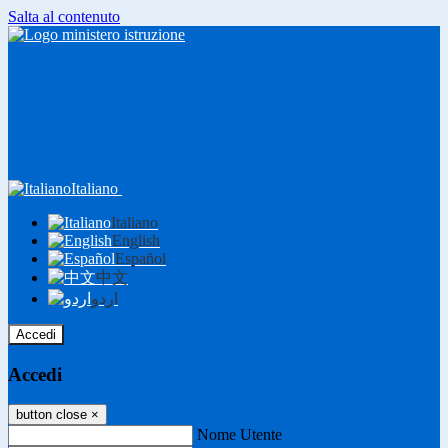
Salta al contenuto
Italiano
Italiano
English
Español
中文
اردو
Accedi
Accedi
button close
×
Nome Utente