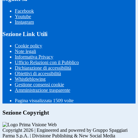
Facebook
Youtube
Instagram
Sezione Link Utili
Cookie policy
Note legali
Informativa Privacy
Ufficio Relazioni con il Pubblico
Dichiarazione di accessibilità
Obiettivi di accessibilità
Whistleblowing
Gestione consensi cookie
Amministrazione trasparente
Pagina visualizzata
1509
volte
Sezione Copyright
Copyright 2026 | Engineered and powered by Gruppo Spaggiari
Parma S.p.A. | Divisione Publishing & New Social Media