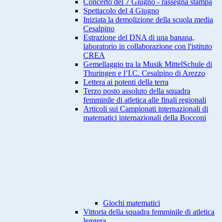
Concerto del 7 Giugno - rassegna stampa
Spettacolo del 4 Giugno
Iniziata la demolizione della scuola media
Cesalpino
Estrazione del DNA di una banana,
laboratorio in collaborazione con l'istituto
CREA
Gemellaggio tra la Musik MittelSchule di
Thuringen e l’I.C. Cesalpino di Arezzo
Lettera ai potenti della terra
Terzo posto assoluto della squadra
femminile di atletica alle finali regionali
Articoli sui Campionati internazionali di
matematici internazionali della Bocconi
Giochi matematici
Vittoria della squadra femminile di atletica
leggera