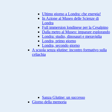
Ultimo giorno a Londra: che energia!
In Azione al Museo delle Scienze di
Londra
Full immersion londinese per la Cesalpino
Dalla metro al Museo: imparare esplorando
Londra: studio, dinosauri e meraviglia
Londra, primo giorno
Londra, secondo giorno
A scuola senza glutine: incontro formativo sulla
celiachia
Sanza Glutine: un successo
Giorno della memoria