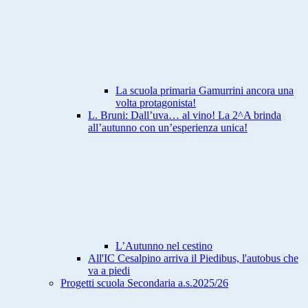
La scuola primaria Gamurrini ancora una
volta protagonista!
L. Bruni: Dall’uva… al vino! La 2^A brinda
all’autunno con un’esperienza unica!
L’Autunno nel cestino
All'IC Cesalpino arriva il Piedibus, l'autobus che
va a piedi
Progetti scuola Secondaria a.s.2025/26