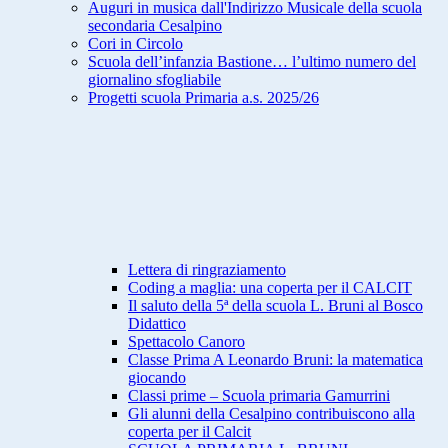
Auguri in musica dall'Indirizzo Musicale della scuola
secondaria Cesalpino
Cori in Circolo
Scuola dell’infanzia Bastione… l’ultimo numero del
giornalino sfogliabile
Progetti scuola Primaria a.s. 2025/26
Lettera di ringraziamento
Coding a maglia: una coperta per il CALCIT
Il saluto della 5ª della scuola L. Bruni al Bosco
Didattico
Spettacolo Canoro
Classe Prima A Leonardo Bruni: la matematica
giocando
Classi prime – Scuola primaria Gamurrini
Gli alunni della Cesalpino contribuiscono alla
coperta per il Calcit