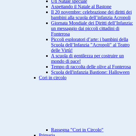
Un Natale speciale
Aspettando il Natale al Bastone
Il 20 novembre: celebrazione dei diritti dei
bambini alla scuola dell’infanzia Acropoli
Giornata Mondiale dei Diritti dell’Infanzia:
un messaggio dai piccoli cittadini di
Fonterosa
Piccoli esploratori d’arte: i bambini della
Scuola dell’Infanzia "Acropoli" al Teatro
delle Virtù!
A scuola di gentilezza per costruire un
mondo di pace!
Tempo di raccolta delle olive al Fonterosa
Scuola dell'infanzia Bastione: Halloween
Cori in circolo
Rassegna "Cori in Circolo"
Primaria