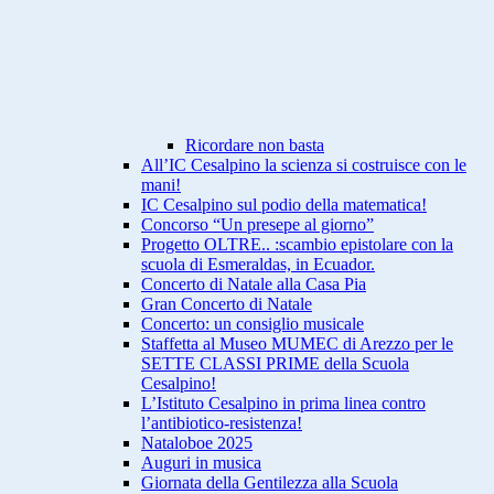
Ricordare non basta
All’IC Cesalpino la scienza si costruisce con le
mani!
IC Cesalpino sul podio della matematica!
Concorso “Un presepe al giorno”
Progetto OLTRE.. :scambio epistolare con la
scuola di Esmeraldas, in Ecuador.
Concerto di Natale alla Casa Pia
Gran Concerto di Natale
Concerto: un consiglio musicale
Staffetta al Museo MUMEC di Arezzo per le
SETTE CLASSI PRIME della Scuola
Cesalpino!
L’Istituto Cesalpino in prima linea contro
l’antibiotico-resistenza!
Nataloboe 2025
Auguri in musica
Giornata della Gentilezza alla Scuola