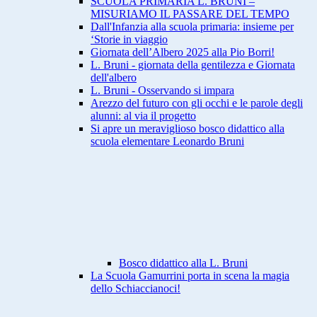
SCUOLA PRIMARIA L. BRUNI –
MISURIAMO IL PASSARE DEL TEMPO
Dall'Infanzia alla scuola primaria: insieme per
‘Storie in viaggio
Giornata dell’Albero 2025 alla Pio Borri!
L. Bruni - giornata della gentilezza e Giornata
dell'albero
L. Bruni - Osservando si impara
Arezzo del futuro con gli occhi e le parole degli
alunni: al via il progetto
Si apre un meraviglioso bosco didattico alla
scuola elementare Leonardo Bruni
Bosco didattico alla L. Bruni
La Scuola Gamurrini porta in scena la magia
dello Schiaccianoci!