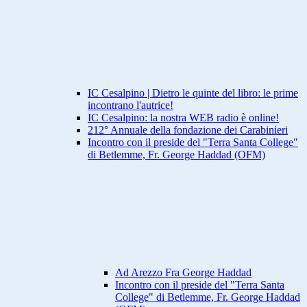
IC Cesalpino | Dietro le quinte del libro: le prime
incontrano l'autrice!
IC Cesalpino: la nostra WEB radio è online!
212° Annuale della fondazione dei Carabinieri
Incontro con il preside del "Terra Santa College"
di Betlemme, Fr. George Haddad (OFM)
Ad Arezzo Fra George Haddad
Incontro con il preside del "Terra Santa
College" di Betlemme, Fr. George Haddad