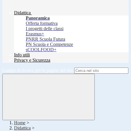
Didattica
Panoramica
Offerta formativa
I progetti delle classi
Erasmus+
PNRR Scuola Futura
PN Scuola e Competenze
sCOOLFOOD+
Info utili
Privacy e Sicurezza
Campo di ricerca per le pagine del sito
Home
>
Didattica
>