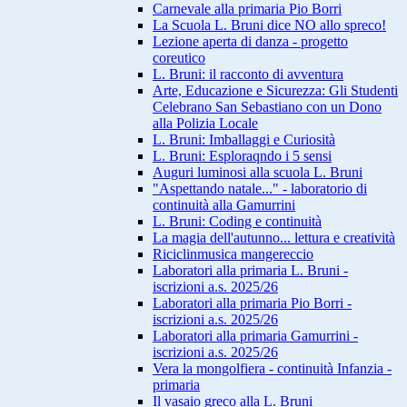
Carnevale alla primaria Pio Borri
La Scuola L. Bruni dice NO allo spreco!
Lezione aperta di danza - progetto
coreutico
L. Bruni: il racconto di avventura
Arte, Educazione e Sicurezza: Gli Studenti
Celebrano San Sebastiano con un Dono
alla Polizia Locale
L. Bruni: Imballaggi e Curiosità
L. Bruni: Esploraqndo i 5 sensi
Auguri luminosi alla scuola L. Bruni
"Aspettando natale..." - laboratorio di
continuità alla Gamurrini
L. Bruni: Coding e continuità
La magia dell'autunno... lettura e creatività
Riciclinmusica mangereccio
Laboratori alla primaria L. Bruni -
iscrizioni a.s. 2025/26
Laboratori alla primaria Pio Borri -
iscrizioni a.s. 2025/26
Laboratori alla primaria Gamurrini -
iscrizioni a.s. 2025/26
Vera la mongolfiera - continuità Infanzia -
primaria
Il vasaio greco alla L. Bruni