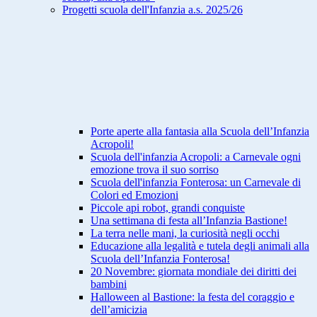
Progetti scuola dell'Infanzia a.s. 2025/26
Porte aperte alla fantasia alla Scuola dell’Infanzia
Acropoli!
Scuola dell'infanzia Acropoli: a Carnevale ogni
emozione trova il suo sorriso
Scuola dell'infanzia Fonterosa: un Carnevale di
Colori ed Emozioni
Piccole api robot, grandi conquiste
Una settimana di festa all’Infanzia Bastione!
La terra nelle mani, la curiosità negli occhi
Educazione alla legalità e tutela degli animali alla
Scuola dell’Infanzia Fonterosa!
20 Novembre: giornata mondiale dei diritti dei
bambini
Halloween al Bastione: la festa del coraggio e
dell’amicizia