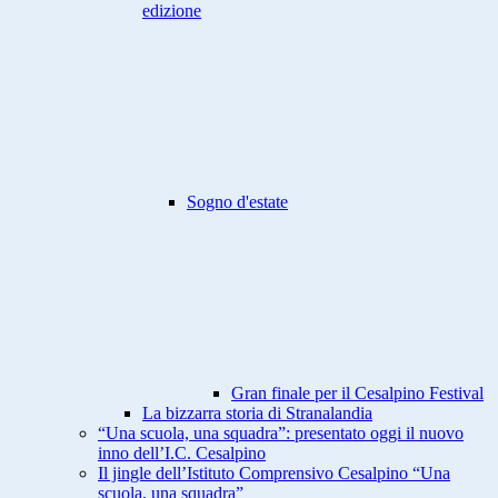
edizione
Sogno d'estate
Gran finale per il Cesalpino Festival
La bizzarra storia di Stranalandia
“Una scuola, una squadra”: presentato oggi il nuovo
inno dell’I.C. Cesalpino
Il jingle dell’Istituto Comprensivo Cesalpino “Una
scuola, una squadra”