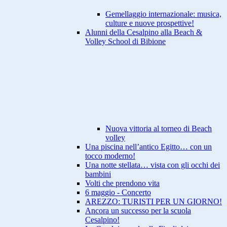
Gemellaggio internazionale: musica,
culture e nuove prospettive!
Alunni della Cesalpino alla Beach &
Volley School di Bibione
Nuova vittoria al torneo di Beach
volley
Una piscina nell’antico Egitto… con un
tocco moderno!
Una notte stellata… vista con gli occhi dei
bambini
Volti che prendono vita
6 maggio - Concerto
AREZZO: TURISTI PER UN GIORNO!
Ancora un successo per la scuola
Cesalpino!