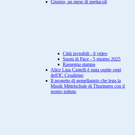
Giugno, un mese di spettacoli
Città invisibili - il video
Suoni di Pace - 5 giugno 2025
Rassegna stampa
Alice Lina Castelli è stata ospite oggi
dell'IC Cesalpino
Il progetto di gemellaggio che lega la
Musik Mittelschule di Thuringen con il
nostro istituto