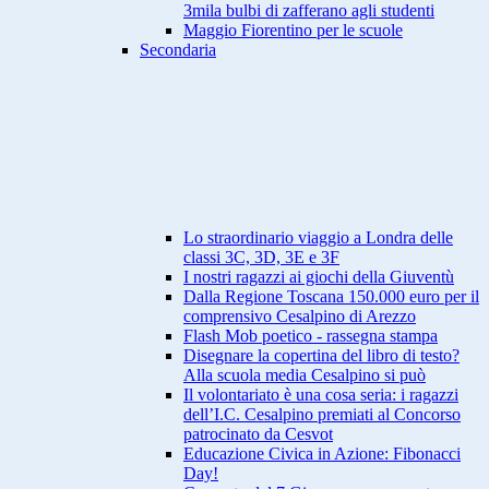
3mila bulbi di zafferano agli studenti
Maggio Fiorentino per le scuole
Secondaria
Lo straordinario viaggio a Londra delle
classi 3C, 3D, 3E e 3F
I nostri ragazzi ai giochi della Giuventù
Dalla Regione Toscana 150.000 euro per il
comprensivo Cesalpino di Arezzo
Flash Mob poetico - rassegna stampa
Disegnare la copertina del libro di testo?
Alla scuola media Cesalpino si può
Il volontariato è una cosa seria: i ragazzi
dell’I.C. Cesalpino premiati al Concorso
patrocinato da Cesvot
Educazione Civica in Azione: Fibonacci
Day!