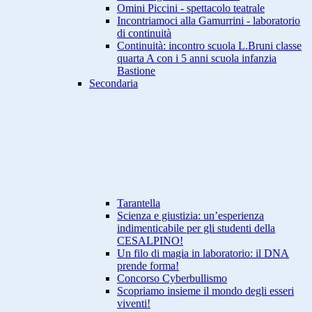
Omini Piccini - spettacolo teatrale
Incontriamoci alla Gamurrini - laboratorio
di continuità
Continuità: incontro scuola L.Bruni classe
quarta A con i 5 anni scuola infanzia
Bastione
Secondaria
Tarantella
Scienza e giustizia: un’esperienza
indimenticabile per gli studenti della
CESALPINO!
Un filo di magia in laboratorio: il DNA
prende forma!
Concorso Cyberbullismo
Scopriamo insieme il mondo degli esseri
viventi!