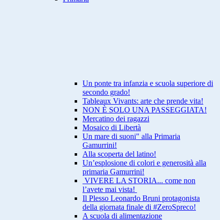
Un ponte tra infanzia e scuola superiore di
secondo grado!
Tableaux Vivants: arte che prende vita!
NON È SOLO UNA PASSEGGIATA!
Mercatino dei ragazzi
Mosaico di Libertà
Un mare di suoni" alla Primaria
Gamurrini!
Alla scoperta del latino!
Un’esplosione di colori e generosità alla
primaria Gamurrini!
VIVERE LA STORIA... come non
l’avete mai vista!
Il Plesso Leonardo Bruni protagonista
della giornata finale di #ZeroSpreco!
A scuola di alimentazione