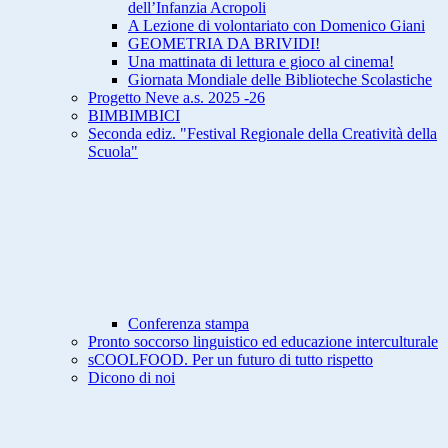
dell’Infanzia Acropoli
A Lezione di volontariato con Domenico Giani
GEOMETRIA DA BRIVIDI!
Una mattinata di lettura e gioco al cinema!
Giornata Mondiale delle Biblioteche Scolastiche
Progetto Neve a.s. 2025 -26
BIMBIMBICI
Seconda ediz. "Festival Regionale della Creatività della
Scuola"
Conferenza stampa
Pronto soccorso linguistico ed educazione interculturale
sCOOLFOOD. Per un futuro di tutto rispetto
Dicono di noi