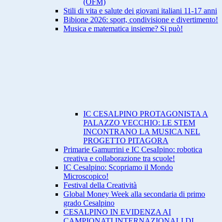
(OFM)
Stili di vita e salute dei giovani italiani 11-17 anni
Bibione 2026: sport, condivisione e divertimento!
Musica e matematica insieme? Si può!
IC CESALPINO PROTAGONISTA A
PALAZZO VECCHIO: LE STEM
INCONTRANO LA MUSICA NEL
PROGETTO PITAGORA
Primarie Gamurrini e IC CesaIpino: robotica
creativa e collaborazione tra scuole!
IC Cesalpino: Scopriamo il Mondo
Microscopico!
Festival della Creatività
Global Money Week alla secondaria di primo
grado Cesalpino
CESALPINO IN EVIDENZA AI
CAMPIONATI INTERNAZIONALI DI