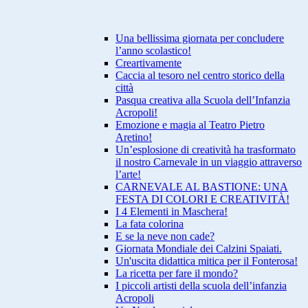
Una bellissima giornata per concludere
l’anno scolastico!
Creartivamente
Caccia al tesoro nel centro storico della
città
Pasqua creativa alla Scuola dell’Infanzia
Acropoli!
Emozione e magia al Teatro Pietro
Aretino!
Un’esplosione di creatività ha trasformato
il nostro Carnevale in un viaggio attraverso
l’arte!
CARNEVALE AL BASTIONE: UNA
FESTA DI COLORI E CREATIVITÀ!
I 4 Elementi in Maschera!
La fata colorina
E se la neve non cade?
Giornata Mondiale dei Calzini Spaiati.
Un'uscita didattica mitica per il Fonterosa!
La ricetta per fare il mondo?
I piccoli artisti della scuola dell’infanzia
Acropoli