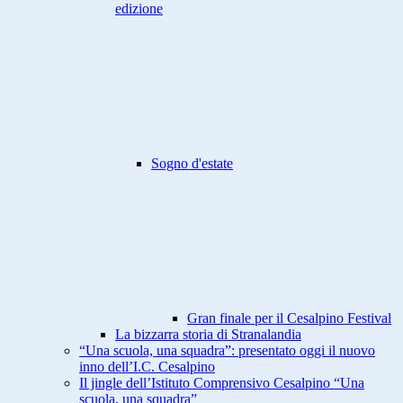
edizione
Sogno d'estate
Gran finale per il Cesalpino Festival
La bizzarra storia di Stranalandia
“Una scuola, una squadra”: presentato oggi il nuovo
inno dell’I.C. Cesalpino
Il jingle dell’Istituto Comprensivo Cesalpino “Una
scuola, una squadra”