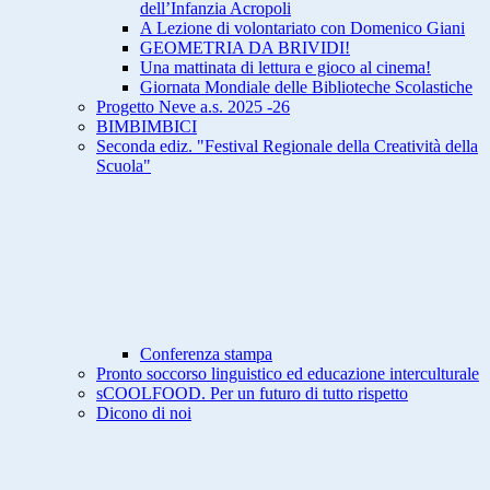
dell’Infanzia Acropoli
A Lezione di volontariato con Domenico Giani
GEOMETRIA DA BRIVIDI!
Una mattinata di lettura e gioco al cinema!
Giornata Mondiale delle Biblioteche Scolastiche
Progetto Neve a.s. 2025 -26
BIMBIMBICI
Seconda ediz. "Festival Regionale della Creatività della
Scuola"
Conferenza stampa
Pronto soccorso linguistico ed educazione interculturale
sCOOLFOOD. Per un futuro di tutto rispetto
Dicono di noi