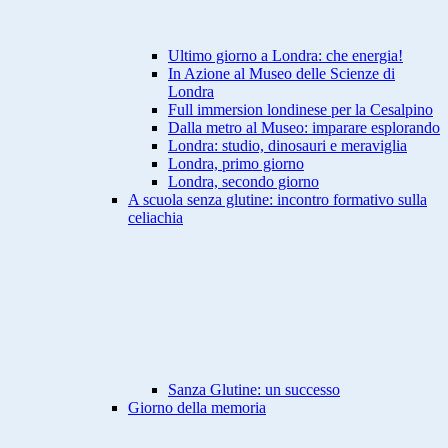
Ultimo giorno a Londra: che energia!
In Azione al Museo delle Scienze di
Londra
Full immersion londinese per la Cesalpino
Dalla metro al Museo: imparare esplorando
Londra: studio, dinosauri e meraviglia
Londra, primo giorno
Londra, secondo giorno
A scuola senza glutine: incontro formativo sulla
celiachia
Sanza Glutine: un successo
Giorno della memoria