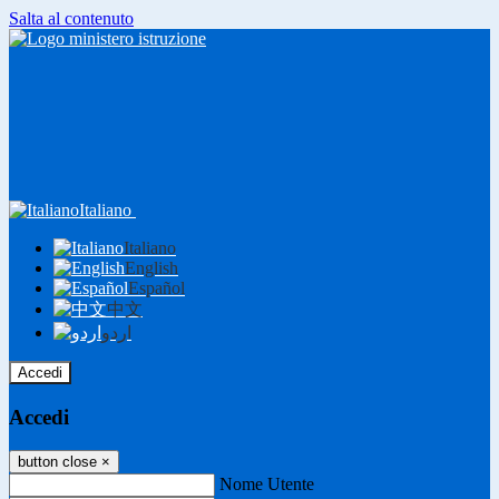
Salta al contenuto
Italiano
Italiano
English
Español
中文
اردو
Accedi
Accedi
button close
×
Nome Utente