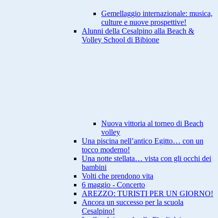
Gemellaggio internazionale: musica,
culture e nuove prospettive!
Alunni della Cesalpino alla Beach &
Volley School di Bibione
Nuova vittoria al torneo di Beach
volley
Una piscina nell’antico Egitto… con un
tocco moderno!
Una notte stellata… vista con gli occhi dei
bambini
Volti che prendono vita
6 maggio - Concerto
AREZZO: TURISTI PER UN GIORNO!
Ancora un successo per la scuola
Cesalpino!