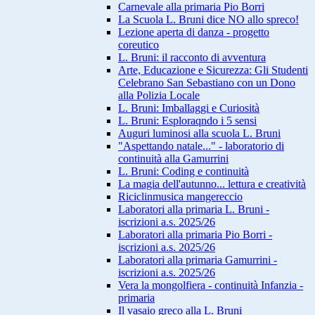
Carnevale alla primaria Pio Borri
La Scuola L. Bruni dice NO allo spreco!
Lezione aperta di danza - progetto
coreutico
L. Bruni: il racconto di avventura
Arte, Educazione e Sicurezza: Gli Studenti
Celebrano San Sebastiano con un Dono
alla Polizia Locale
L. Bruni: Imballaggi e Curiosità
L. Bruni: Esploraqndo i 5 sensi
Auguri luminosi alla scuola L. Bruni
"Aspettando natale..." - laboratorio di
continuità alla Gamurrini
L. Bruni: Coding e continuità
La magia dell'autunno... lettura e creatività
Riciclinmusica mangereccio
Laboratori alla primaria L. Bruni -
iscrizioni a.s. 2025/26
Laboratori alla primaria Pio Borri -
iscrizioni a.s. 2025/26
Laboratori alla primaria Gamurrini -
iscrizioni a.s. 2025/26
Vera la mongolfiera - continuità Infanzia -
primaria
Il vasaio greco alla L. Bruni