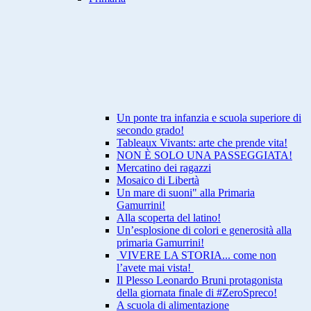
Un ponte tra infanzia e scuola superiore di
secondo grado!
Tableaux Vivants: arte che prende vita!
NON È SOLO UNA PASSEGGIATA!
Mercatino dei ragazzi
Mosaico di Libertà
Un mare di suoni" alla Primaria
Gamurrini!
Alla scoperta del latino!
Un’esplosione di colori e generosità alla
primaria Gamurrini!
VIVERE LA STORIA... come non
l’avete mai vista!
Il Plesso Leonardo Bruni protagonista
della giornata finale di #ZeroSpreco!
A scuola di alimentazione