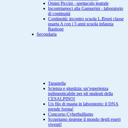
Omini Piccini - spettacolo teatrale
Incontriamoci alla Gamurrini - laboratorio
di continuità
Continuità: incontro scuola L.Bruni classe
quarta A con i 5 anni scuola infanzia
Bastione
Secondaria
Tarantella
Scienza e giustizia: un’esperienza
indimenticabile per gli studenti della
CESALPINO!
Un filo di magia in laboratorio: il DNA
prende forma!
Concorso Cyberbullismo
Scopriamo insieme il mondo degli esseri
viventi!