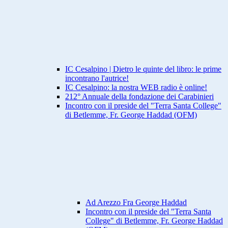
IC Cesalpino | Dietro le quinte del libro: le prime
incontrano l'autrice!
IC Cesalpino: la nostra WEB radio è online!
212° Annuale della fondazione dei Carabinieri
Incontro con il preside del "Terra Santa College"
di Betlemme, Fr. George Haddad (OFM)
Ad Arezzo Fra George Haddad
Incontro con il preside del "Terra Santa
College" di Betlemme, Fr. George Haddad