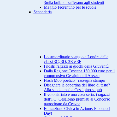
3mila bulbi di zafferano agli studenti
Maggio Fiorentino per le scuole
Secondaria
Lo straordinario viaggio a Londra delle
classi 3C, 3D, 3E e 3F
I nostri ragazzi ai giochi della Giuventù
Dalla Regione Toscana 150.000 euro per il
comprensivo Cesalpino di Arezzo
Flash Mob poetico - rassegna stampa
Disegnare la copertina del libro di testo?
Alla scuola media Cesalpino si può
Il volontariato è una cosa seria: i ragazzi
dell’I.C. Cesalpino premiati al Concorso
patrocinato da Cesvot
Educazione Civica in Azione: Fibonacci
Day!