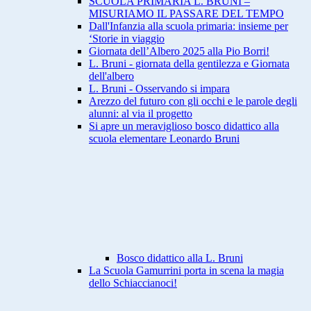
SCUOLA PRIMARIA L. BRUNI –
MISURIAMO IL PASSARE DEL TEMPO
Dall'Infanzia alla scuola primaria: insieme per
‘Storie in viaggio
Giornata dell’Albero 2025 alla Pio Borri!
L. Bruni - giornata della gentilezza e Giornata
dell'albero
L. Bruni - Osservando si impara
Arezzo del futuro con gli occhi e le parole degli
alunni: al via il progetto
Si apre un meraviglioso bosco didattico alla
scuola elementare Leonardo Bruni
Bosco didattico alla L. Bruni
La Scuola Gamurrini porta in scena la magia
dello Schiaccianoci!