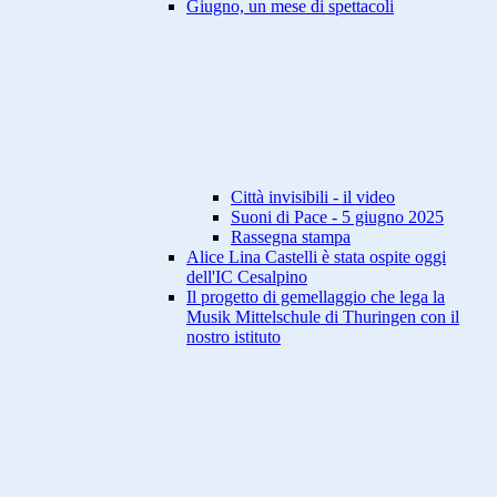
Giugno, un mese di spettacoli
Città invisibili - il video
Suoni di Pace - 5 giugno 2025
Rassegna stampa
Alice Lina Castelli è stata ospite oggi
dell'IC Cesalpino
Il progetto di gemellaggio che lega la
Musik Mittelschule di Thuringen con il
nostro istituto