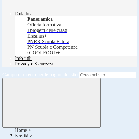
Didattica
Panoramica
Offerta formativa
I progetti delle classi
Erasmus+
PNRR Scuola Futura
PN Scuola e Competenze
sCOOLFOOD+
Info utili
Privacy e Sicurezza
Campo di ricerca per le pagine del sito
Home
>
Novità
>