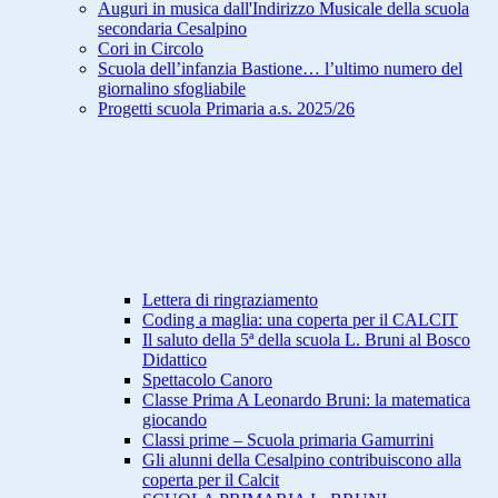
Auguri in musica dall'Indirizzo Musicale della scuola
secondaria Cesalpino
Cori in Circolo
Scuola dell’infanzia Bastione… l’ultimo numero del
giornalino sfogliabile
Progetti scuola Primaria a.s. 2025/26
Lettera di ringraziamento
Coding a maglia: una coperta per il CALCIT
Il saluto della 5ª della scuola L. Bruni al Bosco
Didattico
Spettacolo Canoro
Classe Prima A Leonardo Bruni: la matematica
giocando
Classi prime – Scuola primaria Gamurrini
Gli alunni della Cesalpino contribuiscono alla
coperta per il Calcit