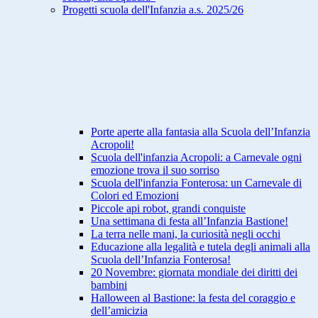
Progetti scuola dell'Infanzia a.s. 2025/26
Porte aperte alla fantasia alla Scuola dell’Infanzia
Acropoli!
Scuola dell'infanzia Acropoli: a Carnevale ogni
emozione trova il suo sorriso
Scuola dell'infanzia Fonterosa: un Carnevale di
Colori ed Emozioni
Piccole api robot, grandi conquiste
Una settimana di festa all’Infanzia Bastione!
La terra nelle mani, la curiosità negli occhi
Educazione alla legalità e tutela degli animali alla
Scuola dell’Infanzia Fonterosa!
20 Novembre: giornata mondiale dei diritti dei
bambini
Halloween al Bastione: la festa del coraggio e
dell’amicizia