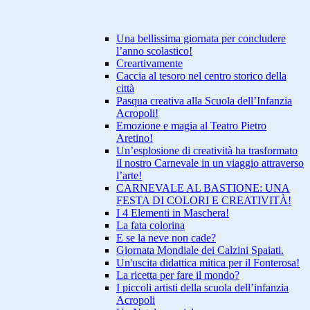
Una bellissima giornata per concludere
l’anno scolastico!
Creartivamente
Caccia al tesoro nel centro storico della
città
Pasqua creativa alla Scuola dell’Infanzia
Acropoli!
Emozione e magia al Teatro Pietro
Aretino!
Un’esplosione di creatività ha trasformato
il nostro Carnevale in un viaggio attraverso
l’arte!
CARNEVALE AL BASTIONE: UNA
FESTA DI COLORI E CREATIVITÀ!
I 4 Elementi in Maschera!
La fata colorina
E se la neve non cade?
Giornata Mondiale dei Calzini Spaiati.
Un'uscita didattica mitica per il Fonterosa!
La ricetta per fare il mondo?
I piccoli artisti della scuola dell’infanzia
Acropoli