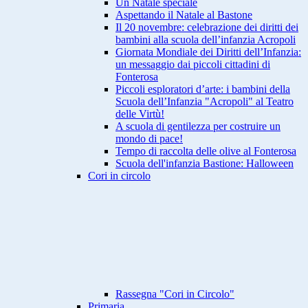
Un Natale speciale
Aspettando il Natale al Bastone
Il 20 novembre: celebrazione dei diritti dei
bambini alla scuola dell’infanzia Acropoli
Giornata Mondiale dei Diritti dell’Infanzia:
un messaggio dai piccoli cittadini di
Fonterosa
Piccoli esploratori d’arte: i bambini della
Scuola dell’Infanzia "Acropoli" al Teatro
delle Virtù!
A scuola di gentilezza per costruire un
mondo di pace!
Tempo di raccolta delle olive al Fonterosa
Scuola dell'infanzia Bastione: Halloween
Cori in circolo
Rassegna "Cori in Circolo"
Primaria