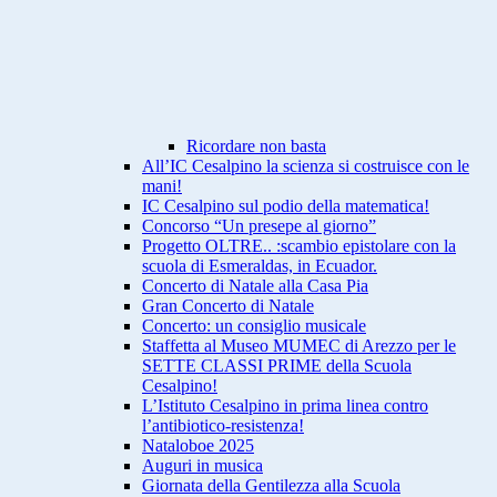
Ricordare non basta
All’IC Cesalpino la scienza si costruisce con le
mani!
IC Cesalpino sul podio della matematica!
Concorso “Un presepe al giorno”
Progetto OLTRE.. :scambio epistolare con la
scuola di Esmeraldas, in Ecuador.
Concerto di Natale alla Casa Pia
Gran Concerto di Natale
Concerto: un consiglio musicale
Staffetta al Museo MUMEC di Arezzo per le
SETTE CLASSI PRIME della Scuola
Cesalpino!
L’Istituto Cesalpino in prima linea contro
l’antibiotico-resistenza!
Nataloboe 2025
Auguri in musica
Giornata della Gentilezza alla Scuola