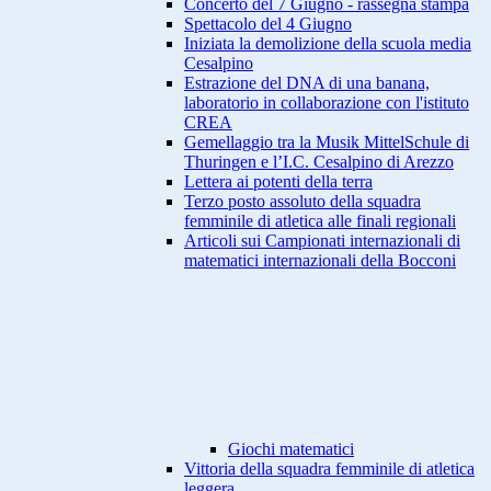
Concerto del 7 Giugno - rassegna stampa
Spettacolo del 4 Giugno
Iniziata la demolizione della scuola media
Cesalpino
Estrazione del DNA di una banana,
laboratorio in collaborazione con l'istituto
CREA
Gemellaggio tra la Musik MittelSchule di
Thuringen e l’I.C. Cesalpino di Arezzo
Lettera ai potenti della terra
Terzo posto assoluto della squadra
femminile di atletica alle finali regionali
Articoli sui Campionati internazionali di
matematici internazionali della Bocconi
Giochi matematici
Vittoria della squadra femminile di atletica
leggera