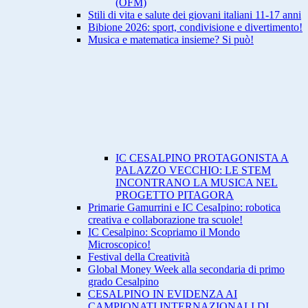
(OFM)
Stili di vita e salute dei giovani italiani 11-17 anni
Bibione 2026: sport, condivisione e divertimento!
Musica e matematica insieme? Si può!
IC CESALPINO PROTAGONISTA A
PALAZZO VECCHIO: LE STEM
INCONTRANO LA MUSICA NEL
PROGETTO PITAGORA
Primarie Gamurrini e IC CesaIpino: robotica
creativa e collaborazione tra scuole!
IC Cesalpino: Scopriamo il Mondo
Microscopico!
Festival della Creatività
Global Money Week alla secondaria di primo
grado Cesalpino
CESALPINO IN EVIDENZA AI
CAMPIONATI INTERNAZIONALI DI