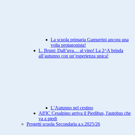
La scuola primaria Gamurrini ancora una
volta protagonista!
L. Bruni: Dall’uva… al vino! La 2^A brinda
all’autunno con un’esperienza unica!
L’Autunno nel cestino
All'IC Cesalpino arriva il Piedibus, l'autobus che
va a piedi
Progetti scuola Secondaria a.s.2025/26