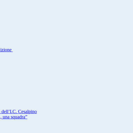
dizione
 dell’I.C. Cesalpino
a, una squadra”