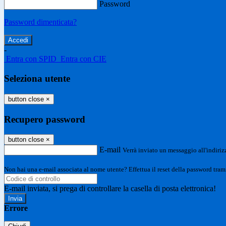
Password
Password dimenticata?
-
Entra con SPID
Entra con CIE
Seleziona utente
button close
×
Recupero password
button close
×
E-mail
Verrà inviato un messaggio all'indirizz
Non hai una e-mail associata al nome utente? Effettua il reset della password tram
E-mail inviata, si prega di controllare la casella di posta elettronica!
Errore