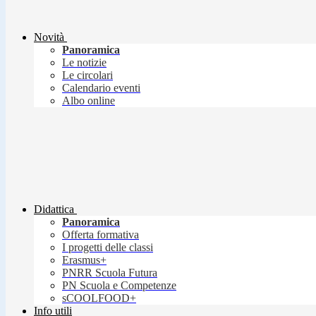
Novità
Panoramica
Le notizie
Le circolari
Calendario eventi
Albo online
Didattica
Panoramica
Offerta formativa
I progetti delle classi
Erasmus+
PNRR Scuola Futura
PN Scuola e Competenze
sCOOLFOOD+
Info utili