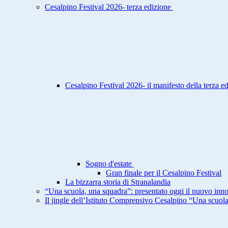
Cesalpino Festival 2026- terza edizione
Cesalpino Festival 2026- il manifesto della terza e
Sogno d'estate
Gran finale per il Cesalpino Festival
La bizzarra storia di Stranalandia
“Una scuola, una squadra”: presentato oggi il nuovo inno
Il jingle dell’Istituto Comprensivo Cesalpino “Una scuol