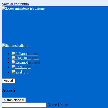
Salta al contenuto
Italiano
Italiano
English
Español
中文
اردو
Accedi
Accedi
button close
×
Nome Utente