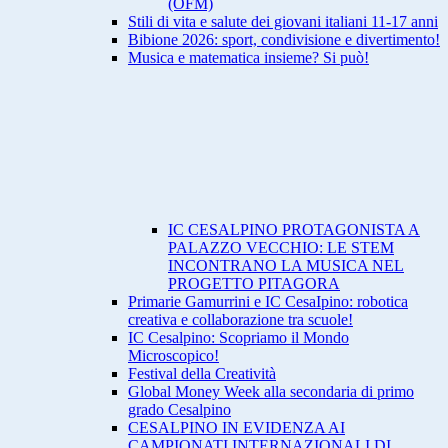
(OFM)
Stili di vita e salute dei giovani italiani 11-17 anni
Bibione 2026: sport, condivisione e divertimento!
Musica e matematica insieme? Si può!
IC CESALPINO PROTAGONISTA A
PALAZZO VECCHIO: LE STEM
INCONTRANO LA MUSICA NEL
PROGETTO PITAGORA
Primarie Gamurrini e IC CesaIpino: robotica
creativa e collaborazione tra scuole!
IC Cesalpino: Scopriamo il Mondo
Microscopico!
Festival della Creatività
Global Money Week alla secondaria di primo
grado Cesalpino
CESALPINO IN EVIDENZA AI
CAMPIONATI INTERNAZIONALI DI