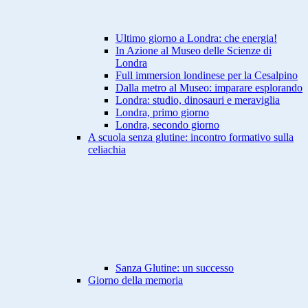
Ultimo giorno a Londra: che energia!
In Azione al Museo delle Scienze di
Londra
Full immersion londinese per la Cesalpino
Dalla metro al Museo: imparare esplorando
Londra: studio, dinosauri e meraviglia
Londra, primo giorno
Londra, secondo giorno
A scuola senza glutine: incontro formativo sulla
celiachia
Sanza Glutine: un successo
Giorno della memoria