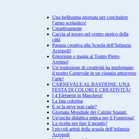
Una bellissima giornata per concludere
l’anno scolastico!
Creartivamente
Caccia al tesoro nel centro storico della
città
Pasqua creativa alla Scuola dell’Infanzia
Acropoli!
Emozione e magia al Teatro Pietro
Aretino!
Un’esplosione di creatività ha trasformato
il nostro Carnevale in un viaggio attraverso
l’arte!
CARNEVALE AL BASTIONE: UNA
FESTA DI COLORI E CREATIVITÀ!
I 4 Elementi in Maschera!
La fata colorina
E se la neve non cade?
Giornata Mondiale dei Calzini Spaiati.
Un'uscita didattica mitica per il Fonterosa!
La ricetta per fare il mondo?
I piccoli artisti della scuola dell’infanzia
Acropoli