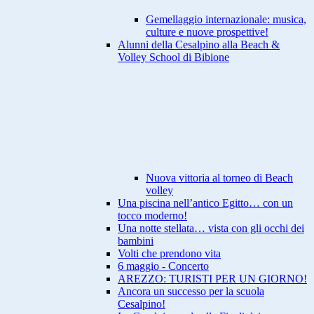
Gemellaggio internazionale: musica,
culture e nuove prospettive!
Alunni della Cesalpino alla Beach &
Volley School di Bibione
Nuova vittoria al torneo di Beach
volley
Una piscina nell’antico Egitto… con un
tocco moderno!
Una notte stellata… vista con gli occhi dei
bambini
Volti che prendono vita
6 maggio - Concerto
AREZZO: TURISTI PER UN GIORNO!
Ancora un successo per la scuola
Cesalpino!