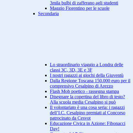
3mila bulbi di zafferano agli studenti
Maggio Fiorentino per le scuole
Secondaria
Lo straordinario viaggio a Londra delle
classi 3C, 3D, 3E e 3F
I nostri ragazzi ai giochi della Giuventù
Dalla Regione Toscana 150.000 euro per il
comprensivo Cesalpino di Arezzo
Flash Mob poetico - rassegna stampa
Disegnare la copertina del libro di testo?
Alla scuola media Cesalpino si può
Il volontariato è una cosa seria: i ragazzi
dell’I.C. Cesalpino premiati al Concorso
patrocinato da Cesvot
Educazione Civica in Azione: Fibonacci
Day!