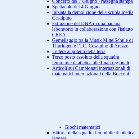
Concerto del 7 Giugno - rassegna stampa
Spettacolo del 4 Giugno
Iniziata la demolizione della scuola media
Cesalpino
Estrazione del DNA di una banana,
laboratorio in collaborazione con l'istituto
CREA
Gemellaggio tra la Musik MittelSchule di
Thuringen e l’I.C. Cesalpino di Arezzo
Lettera ai potenti della terra
Terzo posto assoluto della squadra
femminile di atletica alle finali regionali
Articoli sui Campionati internazionali di
matematici internazionali della Bocconi
Giochi matematici
Vittoria della squadra femminile di atletica
leggera