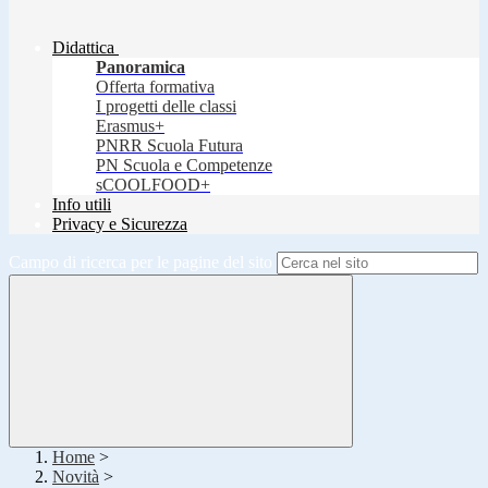
Didattica
Panoramica
Offerta formativa
I progetti delle classi
Erasmus+
PNRR Scuola Futura
PN Scuola e Competenze
sCOOLFOOD+
Info utili
Privacy e Sicurezza
Campo di ricerca per le pagine del sito
Home
>
Novità
>