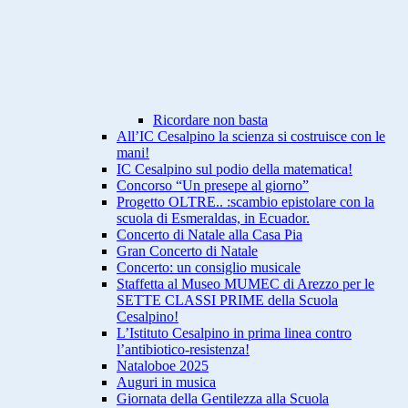
Ricordare non basta
All’IC Cesalpino la scienza si costruisce con le
mani!
IC Cesalpino sul podio della matematica!
Concorso “Un presepe al giorno”
Progetto OLTRE.. :scambio epistolare con la
scuola di Esmeraldas, in Ecuador.
Concerto di Natale alla Casa Pia
Gran Concerto di Natale
Concerto: un consiglio musicale
Staffetta al Museo MUMEC di Arezzo per le
SETTE CLASSI PRIME della Scuola
Cesalpino!
L’Istituto Cesalpino in prima linea contro
l’antibiotico-resistenza!
Nataloboe 2025
Auguri in musica
Giornata della Gentilezza alla Scuola