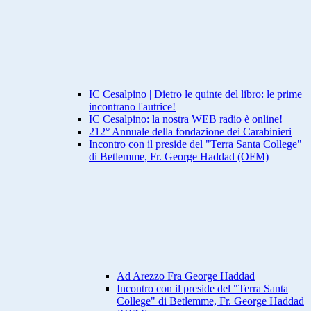
IC Cesalpino | Dietro le quinte del libro: le prime
incontrano l'autrice!
IC Cesalpino: la nostra WEB radio è online!
212° Annuale della fondazione dei Carabinieri
Incontro con il preside del "Terra Santa College"
di Betlemme, Fr. George Haddad (OFM)
Ad Arezzo Fra George Haddad
Incontro con il preside del "Terra Santa
College" di Betlemme, Fr. George Haddad