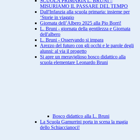
SCUOLA PRIMARIA L. BRUNI –
MISURIAMO IL PASSARE DEL TEMPO
Dall'Infanzia alla scuola primaria: insieme per
‘Storie in viaggio
Giornata dell’Albero 2025 alla Pio Borri!
L. Bruni - giornata della gentilezza e Giornata
dell'albero
L. Bruni - Osservando si impara
Arezzo del futuro con gli occhi e le parole degli
alunni: al via il progetto
Si apre un meraviglioso bosco didattico alla
scuola elementare Leonardo Bruni
Bosco didattico alla L. Bruni
La Scuola Gamurrini porta in scena la magia
dello Schiaccianoci!