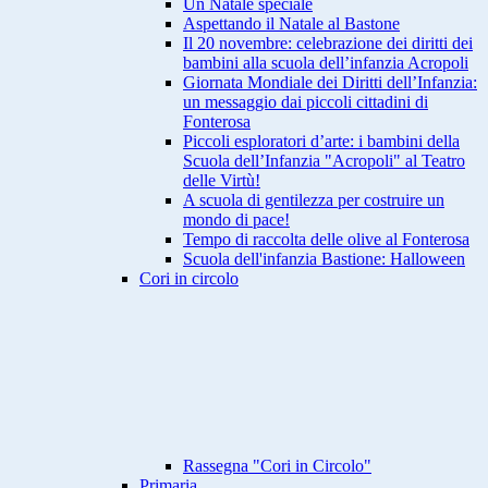
Un Natale speciale
Aspettando il Natale al Bastone
Il 20 novembre: celebrazione dei diritti dei
bambini alla scuola dell’infanzia Acropoli
Giornata Mondiale dei Diritti dell’Infanzia:
un messaggio dai piccoli cittadini di
Fonterosa
Piccoli esploratori d’arte: i bambini della
Scuola dell’Infanzia "Acropoli" al Teatro
delle Virtù!
A scuola di gentilezza per costruire un
mondo di pace!
Tempo di raccolta delle olive al Fonterosa
Scuola dell'infanzia Bastione: Halloween
Cori in circolo
Rassegna "Cori in Circolo"
Primaria