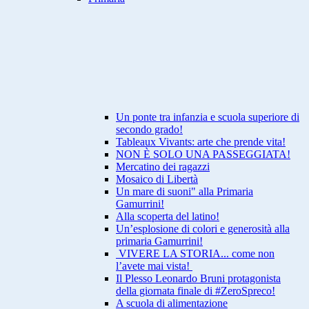
Un ponte tra infanzia e scuola superiore di
secondo grado!
Tableaux Vivants: arte che prende vita!
NON È SOLO UNA PASSEGGIATA!
Mercatino dei ragazzi
Mosaico di Libertà
Un mare di suoni" alla Primaria
Gamurrini!
Alla scoperta del latino!
Un’esplosione di colori e generosità alla
primaria Gamurrini!
VIVERE LA STORIA... come non
l’avete mai vista!
Il Plesso Leonardo Bruni protagonista
della giornata finale di #ZeroSpreco!
A scuola di alimentazione