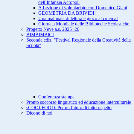
dell’Infanzia Acropoli
A Lezione di volontariato con Domenico Giani
GEOMETRIA DA BRIVIDI!
Una mattinata di lettura e gioco al cinema!
Giornata Mondiale delle Biblioteche Scolastiche
Progetto Neve a.s. 2025 -26
BIMBIMBICI
Seconda ediz. "Festival Regionale della Creatività della
Scuola"
Conferenza stampa
Pronto soccorso linguistico ed educazione interculturale
sCOOLFOOD. Per un futuro di tutto rispetto
Dicono di noi