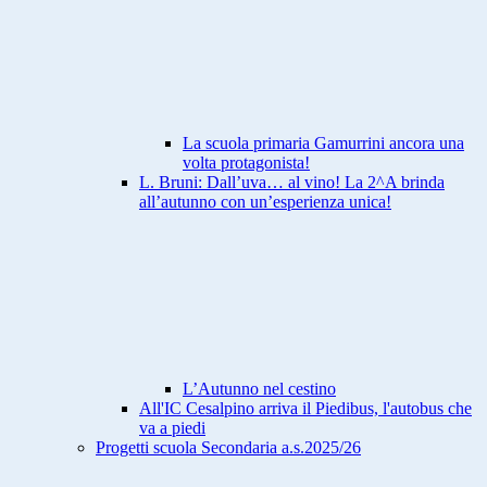
La scuola primaria Gamurrini ancora una
volta protagonista!
L. Bruni: Dall’uva… al vino! La 2^A brinda
all’autunno con un’esperienza unica!
L’Autunno nel cestino
All'IC Cesalpino arriva il Piedibus, l'autobus che
va a piedi
Progetti scuola Secondaria a.s.2025/26