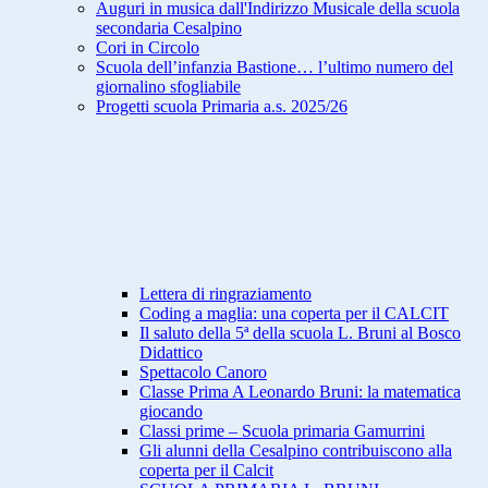
Auguri in musica dall'Indirizzo Musicale della scuola
secondaria Cesalpino
Cori in Circolo
Scuola dell’infanzia Bastione… l’ultimo numero del
giornalino sfogliabile
Progetti scuola Primaria a.s. 2025/26
Lettera di ringraziamento
Coding a maglia: una coperta per il CALCIT
Il saluto della 5ª della scuola L. Bruni al Bosco
Didattico
Spettacolo Canoro
Classe Prima A Leonardo Bruni: la matematica
giocando
Classi prime – Scuola primaria Gamurrini
Gli alunni della Cesalpino contribuiscono alla
coperta per il Calcit