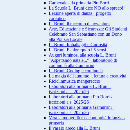
Carnevale alla primaria Pio Borri
La Scuola L. Bruni dice NO allo spreco!
Lezione aperta di danza - progetto
coreutico
L. Bruni: il racconto di avventura
Arte, Educazione e Sicurezza: Gli Studenti
Celebrano San Sebastiano con un Dono
alla Polizia Locale
L. Bruni: Imballaggi e Curiosità
L. Bruni: Esploraqndo i 5 sensi
Auguri luminosi alla scuola L. Bruni
"Aspettando natale..." - laboratorio di
continuità alla Gamurrini
L. Bruni: Coding e continuità
La magia dell'autunno... lettura e creatività
Riciclinmusica mangereccio
Laboratori alla primaria L. Bruni -
iscrizioni a.s. 2025/26
Laboratori alla primaria Pio Borri -
iscrizioni a.s. 2025/26
Laboratori alla primaria Gamurrini -
iscrizioni a.s. 2025/26
Vera la mongolfiera - continuità Infanzia -
primaria
Il vasaio greco alla L. Bruni