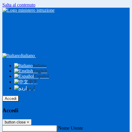
Salta al contenuto
Italiano
Italiano
English
Español
中文
اردو
Accedi
Accedi
button close
×
Nome Utente