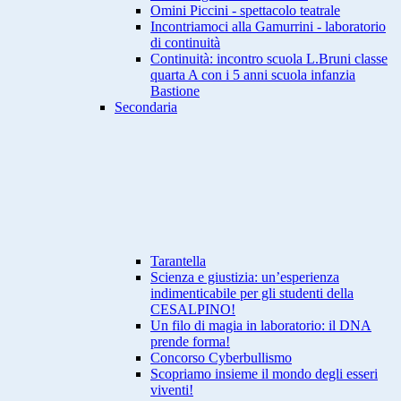
Omini Piccini - spettacolo teatrale
Incontriamoci alla Gamurrini - laboratorio
di continuità
Continuità: incontro scuola L.Bruni classe
quarta A con i 5 anni scuola infanzia
Bastione
Secondaria
Tarantella
Scienza e giustizia: un’esperienza
indimenticabile per gli studenti della
CESALPINO!
Un filo di magia in laboratorio: il DNA
prende forma!
Concorso Cyberbullismo
Scopriamo insieme il mondo degli esseri
viventi!