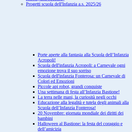
Progetti scuola dell'Infanzia a.s. 2025/26
Porte aperte alla fantasia alla Scuola dell’Infanzia
Acropoli!
Scuola dell'infanzia Acropoli: a Carnevale ogni
emozione trova il suo sorriso
Scuola dell'infanzia Fonterosa: un Carnevale di
Colori ed Emozioni
Piccole api robot, grandi conquiste
Una settimana di festa all’Infanzia Bastione!
La terra nelle mani, la curiosità negli occhi
Educazione alla legalità e tutela degli animali alla
Scuola dell’Infanzia Fonterosa!
20 Novembre: giornata mondiale dei diritti dei
bambini
Halloween al Bastione: la festa del coraggio e
dell’amicizia