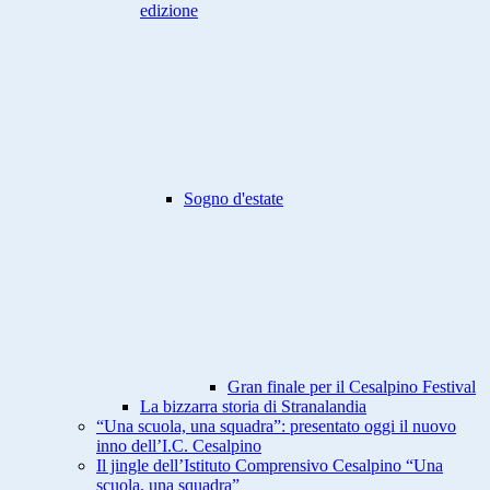
edizione
Sogno d'estate
Gran finale per il Cesalpino Festival
La bizzarra storia di Stranalandia
“Una scuola, una squadra”: presentato oggi il nuovo
inno dell’I.C. Cesalpino
Il jingle dell’Istituto Comprensivo Cesalpino “Una
scuola, una squadra”