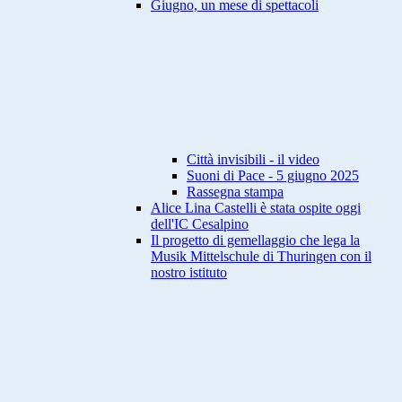
Giugno, un mese di spettacoli
Città invisibili - il video
Suoni di Pace - 5 giugno 2025
Rassegna stampa
Alice Lina Castelli è stata ospite oggi
dell'IC Cesalpino
Il progetto di gemellaggio che lega la
Musik Mittelschule di Thuringen con il
nostro istituto