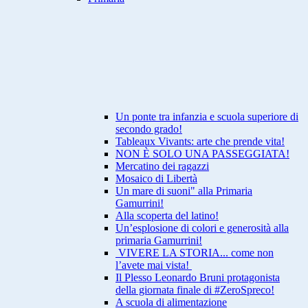
Un ponte tra infanzia e scuola superiore di
secondo grado!
Tableaux Vivants: arte che prende vita!
NON È SOLO UNA PASSEGGIATA!
Mercatino dei ragazzi
Mosaico di Libertà
Un mare di suoni" alla Primaria
Gamurrini!
Alla scoperta del latino!
Un’esplosione di colori e generosità alla
primaria Gamurrini!
VIVERE LA STORIA... come non
l’avete mai vista!
Il Plesso Leonardo Bruni protagonista
della giornata finale di #ZeroSpreco!
A scuola di alimentazione