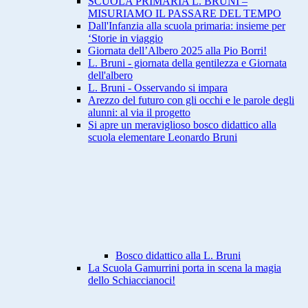
SCUOLA PRIMARIA L. BRUNI –
MISURIAMO IL PASSARE DEL TEMPO
Dall'Infanzia alla scuola primaria: insieme per
‘Storie in viaggio
Giornata dell’Albero 2025 alla Pio Borri!
L. Bruni - giornata della gentilezza e Giornata
dell'albero
L. Bruni - Osservando si impara
Arezzo del futuro con gli occhi e le parole degli
alunni: al via il progetto
Si apre un meraviglioso bosco didattico alla
scuola elementare Leonardo Bruni
Bosco didattico alla L. Bruni
La Scuola Gamurrini porta in scena la magia
dello Schiaccianoci!