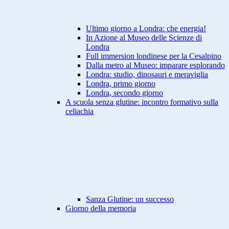
Ultimo giorno a Londra: che energia!
In Azione al Museo delle Scienze di
Londra
Full immersion londinese per la Cesalpino
Dalla metro al Museo: imparare esplorando
Londra: studio, dinosauri e meraviglia
Londra, primo giorno
Londra, secondo giorno
A scuola senza glutine: incontro formativo sulla
celiachia
Sanza Glutine: un successo
Giorno della memoria