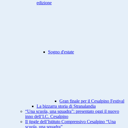
edizione
Sogno d'estate
Gran finale per il Cesalpino Festival
La bizzarra storia di Stranalandia
“Una scuola, una squadra”: presentato oggi il nuovo
inno dell’I.C. Cesalpino
Il jingle dell’Istituto Comprensivo Cesalpino “Una
scuola, una squadra”