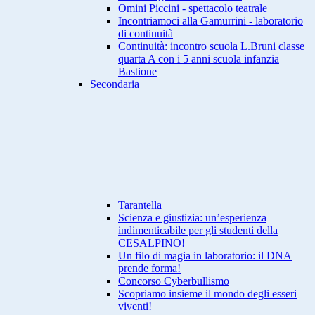
Omini Piccini - spettacolo teatrale
Incontriamoci alla Gamurrini - laboratorio
di continuità
Continuità: incontro scuola L.Bruni classe
quarta A con i 5 anni scuola infanzia
Bastione
Secondaria
Tarantella
Scienza e giustizia: un’esperienza
indimenticabile per gli studenti della
CESALPINO!
Un filo di magia in laboratorio: il DNA
prende forma!
Concorso Cyberbullismo
Scopriamo insieme il mondo degli esseri
viventi!