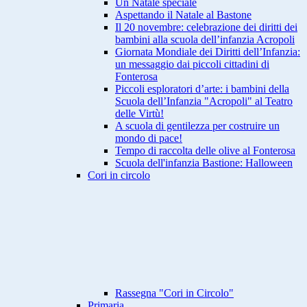
Un Natale speciale
Aspettando il Natale al Bastone
Il 20 novembre: celebrazione dei diritti dei
bambini alla scuola dell’infanzia Acropoli
Giornata Mondiale dei Diritti dell’Infanzia:
un messaggio dai piccoli cittadini di
Fonterosa
Piccoli esploratori d’arte: i bambini della
Scuola dell’Infanzia "Acropoli" al Teatro
delle Virtù!
A scuola di gentilezza per costruire un
mondo di pace!
Tempo di raccolta delle olive al Fonterosa
Scuola dell'infanzia Bastione: Halloween
Cori in circolo
Rassegna "Cori in Circolo"
Primaria