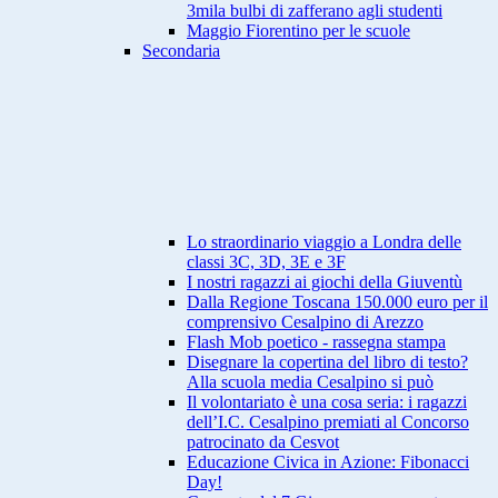
3mila bulbi di zafferano agli studenti
Maggio Fiorentino per le scuole
Secondaria
Lo straordinario viaggio a Londra delle
classi 3C, 3D, 3E e 3F
I nostri ragazzi ai giochi della Giuventù
Dalla Regione Toscana 150.000 euro per il
comprensivo Cesalpino di Arezzo
Flash Mob poetico - rassegna stampa
Disegnare la copertina del libro di testo?
Alla scuola media Cesalpino si può
Il volontariato è una cosa seria: i ragazzi
dell’I.C. Cesalpino premiati al Concorso
patrocinato da Cesvot
Educazione Civica in Azione: Fibonacci
Day!