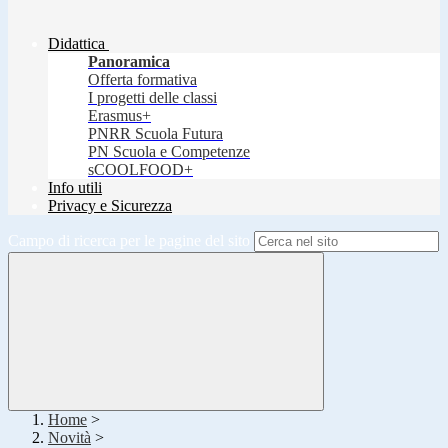
Didattica
Panoramica
Offerta formativa
I progetti delle classi
Erasmus+
PNRR Scuola Futura
PN Scuola e Competenze
sCOOLFOOD+
Info utili
Privacy e Sicurezza
Campo di ricerca per le pagine del sito
Home
>
Novità
>