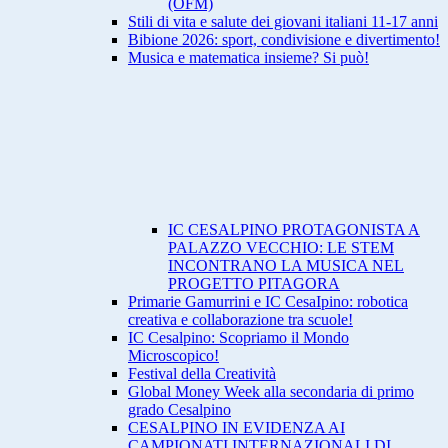
(OFM)
Stili di vita e salute dei giovani italiani 11-17 anni
Bibione 2026: sport, condivisione e divertimento!
Musica e matematica insieme? Si può!
IC CESALPINO PROTAGONISTA A
PALAZZO VECCHIO: LE STEM
INCONTRANO LA MUSICA NEL
PROGETTO PITAGORA
Primarie Gamurrini e IC CesaIpino: robotica
creativa e collaborazione tra scuole!
IC Cesalpino: Scopriamo il Mondo
Microscopico!
Festival della Creatività
Global Money Week alla secondaria di primo
grado Cesalpino
CESALPINO IN EVIDENZA AI
CAMPIONATI INTERNAZIONALI DI