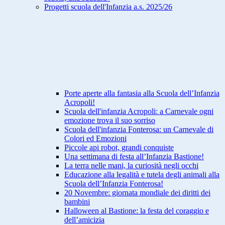
Progetti scuola dell'Infanzia a.s. 2025/26
Porte aperte alla fantasia alla Scuola dell’Infanzia
Acropoli!
Scuola dell'infanzia Acropoli: a Carnevale ogni
emozione trova il suo sorriso
Scuola dell'infanzia Fonterosa: un Carnevale di
Colori ed Emozioni
Piccole api robot, grandi conquiste
Una settimana di festa all’Infanzia Bastione!
La terra nelle mani, la curiosità negli occhi
Educazione alla legalità e tutela degli animali alla
Scuola dell’Infanzia Fonterosa!
20 Novembre: giornata mondiale dei diritti dei
bambini
Halloween al Bastione: la festa del coraggio e
dell’amicizia