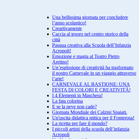
Una bellissima giornata per concludere
l’anno scolastico!
Creartivamente
Caccia al tesoro nel centro storico della
città
Pasqua creativa alla Scuola dell’Infanzia
Acropoli!
Emozione e magia al Teatro Pietro
Aretino!
Un’esplosione di creatività ha trasformato
il nostro Carnevale in un viaggio attraverso
l’arte!
CARNEVALE AL BASTIONE: UNA
FESTA DI COLORI E CREATIVITÀ!
I 4 Elementi in Maschera!
La fata colorina
E se la neve non cade?
Giornata Mondiale dei Calzini Spaiati.
Un'uscita didattica mitica per il Fonterosa!
La ricetta per fare il mondo?
I piccoli artisti della scuola dell’infanzia
Acropoli