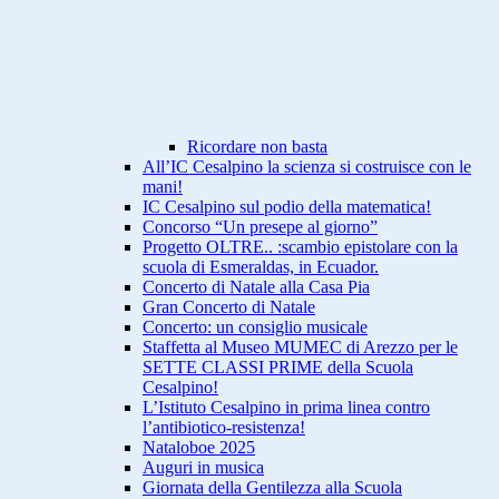
Ricordare non basta
All’IC Cesalpino la scienza si costruisce con le
mani!
IC Cesalpino sul podio della matematica!
Concorso “Un presepe al giorno”
Progetto OLTRE.. :scambio epistolare con la
scuola di Esmeraldas, in Ecuador.
Concerto di Natale alla Casa Pia
Gran Concerto di Natale
Concerto: un consiglio musicale
Staffetta al Museo MUMEC di Arezzo per le
SETTE CLASSI PRIME della Scuola
Cesalpino!
L’Istituto Cesalpino in prima linea contro
l’antibiotico-resistenza!
Nataloboe 2025
Auguri in musica
Giornata della Gentilezza alla Scuola