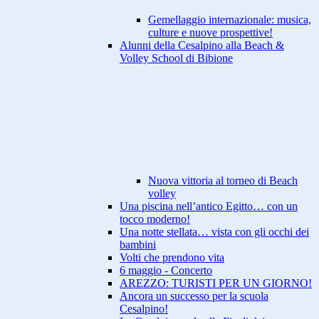
Gemellaggio internazionale: musica,
culture e nuove prospettive!
Alunni della Cesalpino alla Beach &
Volley School di Bibione
Nuova vittoria al torneo di Beach
volley
Una piscina nell’antico Egitto… con un
tocco moderno!
Una notte stellata… vista con gli occhi dei
bambini
Volti che prendono vita
6 maggio - Concerto
AREZZO: TURISTI PER UN GIORNO!
Ancora un successo per la scuola
Cesalpino!