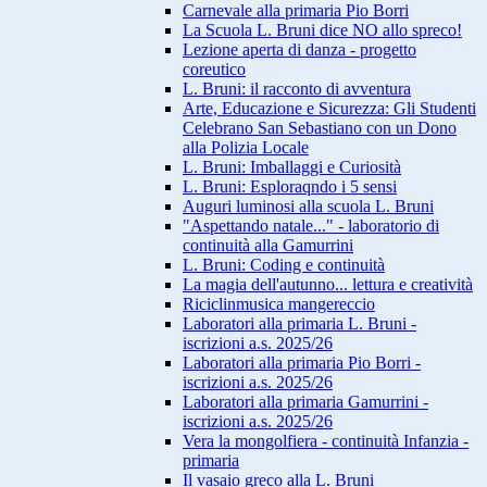
Carnevale alla primaria Pio Borri
La Scuola L. Bruni dice NO allo spreco!
Lezione aperta di danza - progetto
coreutico
L. Bruni: il racconto di avventura
Arte, Educazione e Sicurezza: Gli Studenti
Celebrano San Sebastiano con un Dono
alla Polizia Locale
L. Bruni: Imballaggi e Curiosità
L. Bruni: Esploraqndo i 5 sensi
Auguri luminosi alla scuola L. Bruni
"Aspettando natale..." - laboratorio di
continuità alla Gamurrini
L. Bruni: Coding e continuità
La magia dell'autunno... lettura e creatività
Riciclinmusica mangereccio
Laboratori alla primaria L. Bruni -
iscrizioni a.s. 2025/26
Laboratori alla primaria Pio Borri -
iscrizioni a.s. 2025/26
Laboratori alla primaria Gamurrini -
iscrizioni a.s. 2025/26
Vera la mongolfiera - continuità Infanzia -
primaria
Il vasaio greco alla L. Bruni