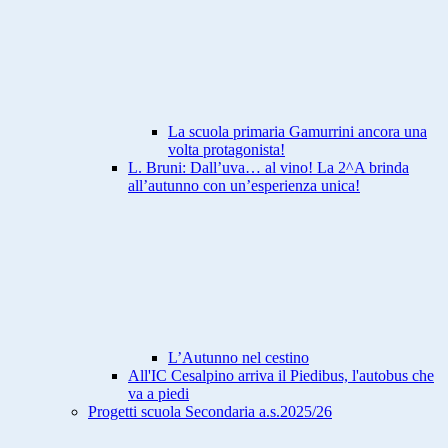
La scuola primaria Gamurrini ancora una
volta protagonista!
L. Bruni: Dall’uva… al vino! La 2^A brinda
all’autunno con un’esperienza unica!
L’Autunno nel cestino
All'IC Cesalpino arriva il Piedibus, l'autobus che
va a piedi
Progetti scuola Secondaria a.s.2025/26