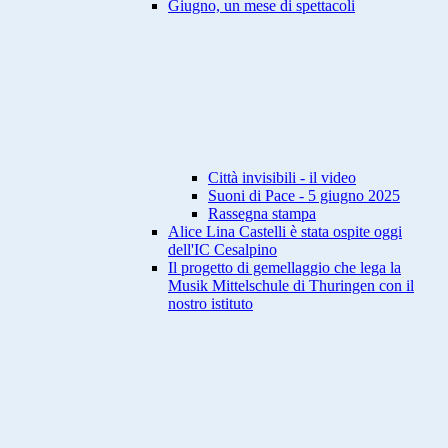
Giugno, un mese di spettacoli
Città invisibili - il video
Suoni di Pace - 5 giugno 2025
Rassegna stampa
Alice Lina Castelli è stata ospite oggi
dell'IC Cesalpino
Il progetto di gemellaggio che lega la
Musik Mittelschule di Thuringen con il
nostro istituto