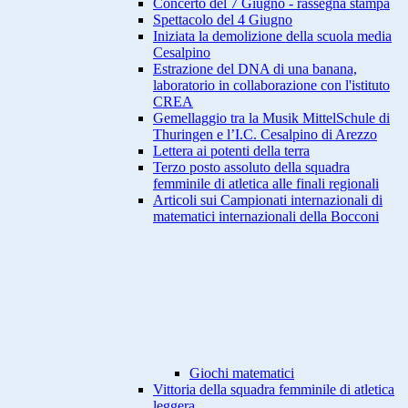
Concerto del 7 Giugno - rassegna stampa
Spettacolo del 4 Giugno
Iniziata la demolizione della scuola media
Cesalpino
Estrazione del DNA di una banana,
laboratorio in collaborazione con l'istituto
CREA
Gemellaggio tra la Musik MittelSchule di
Thuringen e l’I.C. Cesalpino di Arezzo
Lettera ai potenti della terra
Terzo posto assoluto della squadra
femminile di atletica alle finali regionali
Articoli sui Campionati internazionali di
matematici internazionali della Bocconi
Giochi matematici
Vittoria della squadra femminile di atletica
leggera