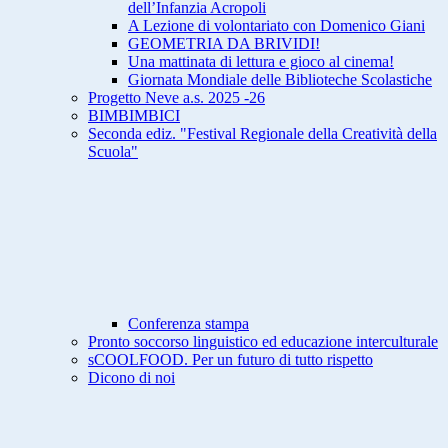
dell’Infanzia Acropoli
A Lezione di volontariato con Domenico Giani
GEOMETRIA DA BRIVIDI!
Una mattinata di lettura e gioco al cinema!
Giornata Mondiale delle Biblioteche Scolastiche
Progetto Neve a.s. 2025 -26
BIMBIMBICI
Seconda ediz. "Festival Regionale della Creatività della
Scuola"
Conferenza stampa
Pronto soccorso linguistico ed educazione interculturale
sCOOLFOOD. Per un futuro di tutto rispetto
Dicono di noi