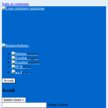
Salta al contenuto
Italiano
Italiano
English
Español
中文
اردو
Accedi
Accedi
button close
×
Nome Utente