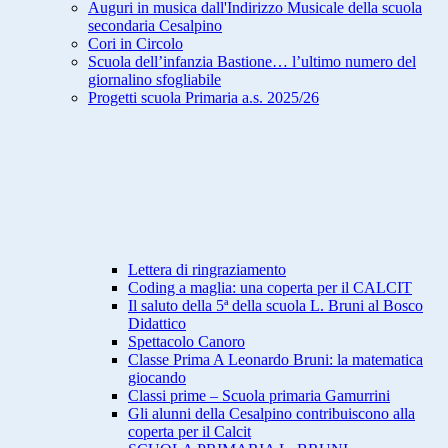
Auguri in musica dall'Indirizzo Musicale della scuola
secondaria Cesalpino
Cori in Circolo
Scuola dell’infanzia Bastione… l’ultimo numero del
giornalino sfogliabile
Progetti scuola Primaria a.s. 2025/26
Lettera di ringraziamento
Coding a maglia: una coperta per il CALCIT
Il saluto della 5ª della scuola L. Bruni al Bosco
Didattico
Spettacolo Canoro
Classe Prima A Leonardo Bruni: la matematica
giocando
Classi prime – Scuola primaria Gamurrini
Gli alunni della Cesalpino contribuiscono alla
coperta per il Calcit