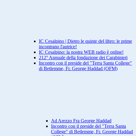
IC Cesalpino | Dietro le quinte del libro: le prime
incontrano l'autrice!
IC Cesalpino: la nostra WEB radio è online!
212° Annuale della fondazione dei Carabinieri
Incontro con il preside del "Terra Santa College"
di Betlemme, Fr. George Haddad (OFM)
Ad Arezzo Fra George Haddad
Incontro con il preside del "Terra Santa
College" di Betlemme, Fr. George Haddad