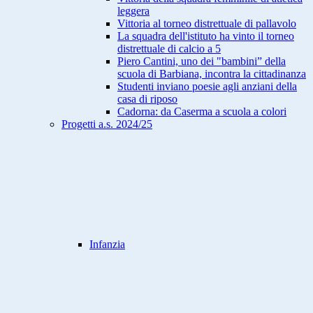
leggera
Vittoria al torneo distrettuale di pallavolo
La squadra dell'istituto ha vinto il torneo
distrettuale di calcio a 5
Piero Cantini, uno dei "bambini” della
scuola di Barbiana, incontra la cittadinanza
Studenti inviano poesie agli anziani della
casa di riposo
Cadorna: da Caserma a scuola a colori
Progetti a.s. 2024/25
Infanzia