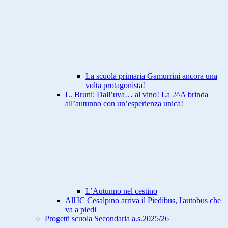
La scuola primaria Gamurrini ancora una
volta protagonista!
L. Bruni: Dall’uva… al vino! La 2^A brinda
all’autunno con un’esperienza unica!
L’Autunno nel cestino
All'IC Cesalpino arriva il Piedibus, l'autobus che
va a piedi
Progetti scuola Secondaria a.s.2025/26