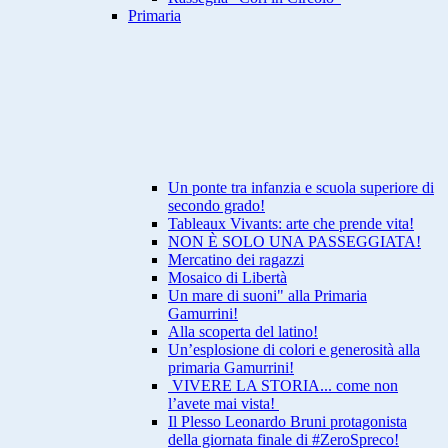
Primaria
Un ponte tra infanzia e scuola superiore di
secondo grado!
Tableaux Vivants: arte che prende vita!
NON È SOLO UNA PASSEGGIATA!
Mercatino dei ragazzi
Mosaico di Libertà
Un mare di suoni" alla Primaria
Gamurrini!
Alla scoperta del latino!
Un’esplosione di colori e generosità alla
primaria Gamurrini!
VIVERE LA STORIA... come non
l’avete mai vista!
Il Plesso Leonardo Bruni protagonista
della giornata finale di #ZeroSpreco!