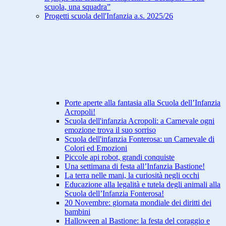
scuola, una squadra”
Progetti scuola dell'Infanzia a.s. 2025/26
Porte aperte alla fantasia alla Scuola dell’Infanzia
Acropoli!
Scuola dell'infanzia Acropoli: a Carnevale ogni
emozione trova il suo sorriso
Scuola dell'infanzia Fonterosa: un Carnevale di
Colori ed Emozioni
Piccole api robot, grandi conquiste
Una settimana di festa all’Infanzia Bastione!
La terra nelle mani, la curiosità negli occhi
Educazione alla legalità e tutela degli animali alla
Scuola dell’Infanzia Fonterosa!
20 Novembre: giornata mondiale dei diritti dei
bambini
Halloween al Bastione: la festa del coraggio e