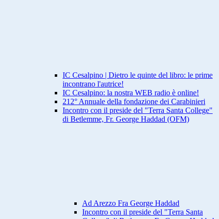
IC Cesalpino | Dietro le quinte del libro: le prime
incontrano l'autrice!
IC Cesalpino: la nostra WEB radio è online!
212° Annuale della fondazione dei Carabinieri
Incontro con il preside del "Terra Santa College"
di Betlemme, Fr. George Haddad (OFM)
Ad Arezzo Fra George Haddad
Incontro con il preside del "Terra Santa