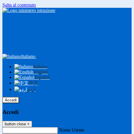
Salta al contenuto
Italiano
Italiano
English
Español
中文
اردو
Accedi
Accedi
button close
×
Nome Utente