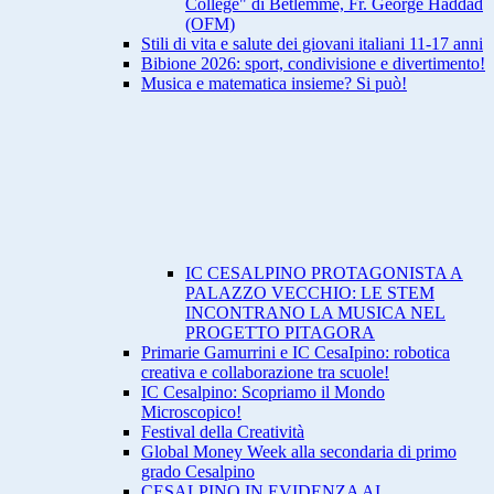
College" di Betlemme, Fr. George Haddad
(OFM)
Stili di vita e salute dei giovani italiani 11-17 anni
Bibione 2026: sport, condivisione e divertimento!
Musica e matematica insieme? Si può!
IC CESALPINO PROTAGONISTA A
PALAZZO VECCHIO: LE STEM
INCONTRANO LA MUSICA NEL
PROGETTO PITAGORA
Primarie Gamurrini e IC CesaIpino: robotica
creativa e collaborazione tra scuole!
IC Cesalpino: Scopriamo il Mondo
Microscopico!
Festival della Creatività
Global Money Week alla secondaria di primo
grado Cesalpino
CESALPINO IN EVIDENZA AI