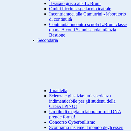
Il vasaio greco alla L. Bruni
Omini Piccini - spettacolo teatrale
Incontriamoci alla Gamurrini - laboratorio
di continuità
Continuità: incontro scuola L.Bruni classe
quarta A con i 5 anni scuola infanzia
Bastione
Secondaria
Tarantella
Scienza e giustizia: un’esperienza
indimenticabile per gli studenti della
CESALPINO!
Un filo di magia in laboratorio: il DNA
prende forma!
Concorso Cyberbullismo
Scopriamo insieme il mondo degli esseri