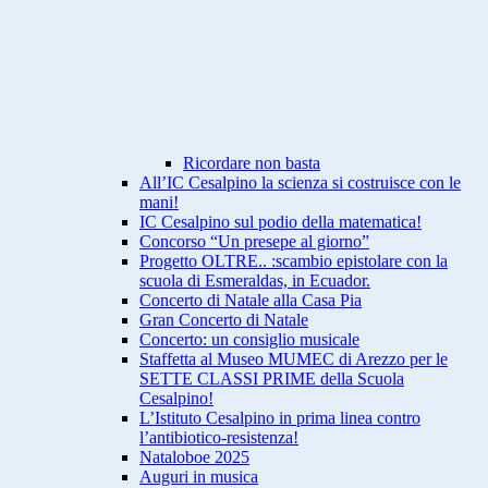
Ricordare non basta
All’IC Cesalpino la scienza si costruisce con le
mani!
IC Cesalpino sul podio della matematica!
Concorso “Un presepe al giorno”
Progetto OLTRE.. :scambio epistolare con la
scuola di Esmeraldas, in Ecuador.
Concerto di Natale alla Casa Pia
Gran Concerto di Natale
Concerto: un consiglio musicale
Staffetta al Museo MUMEC di Arezzo per le
SETTE CLASSI PRIME della Scuola
Cesalpino!
L’Istituto Cesalpino in prima linea contro
l’antibiotico-resistenza!
Nataloboe 2025
Auguri in musica