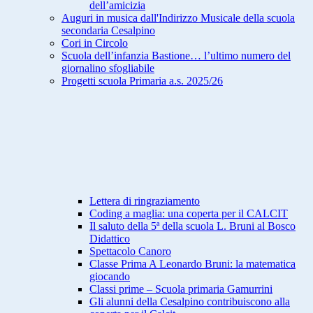
dell’amicizia
Auguri in musica dall'Indirizzo Musicale della scuola
secondaria Cesalpino
Cori in Circolo
Scuola dell’infanzia Bastione… l’ultimo numero del
giornalino sfogliabile
Progetti scuola Primaria a.s. 2025/26
Lettera di ringraziamento
Coding a maglia: una coperta per il CALCIT
Il saluto della 5ª della scuola L. Bruni al Bosco
Didattico
Spettacolo Canoro
Classe Prima A Leonardo Bruni: la matematica
giocando
Classi prime – Scuola primaria Gamurrini
Gli alunni della Cesalpino contribuiscono alla