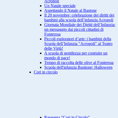
Acropoli
Un Natale speciale
Aspettando il Natale al Bastone
Il 20 novembre: celebrazione dei diritti dei
bambini alla scuola dell’infanzia Acropoli
Giornata Mondiale dei Diritti dell’Infanzia:
un messaggio dai piccoli cittadini di
Fonterosa
Piccoli esploratori d’arte: i bambini della
Scuola dell’Infanzia "Acropoli" al Teatro
delle Virtù!
A scuola di gentilezza per costruire un
mondo di pace!
Tempo di raccolta delle olive al Fonterosa
Scuola dell'infanzia Bastione: Halloween
Cori in circolo
Rassegna "Cori in Circolo"