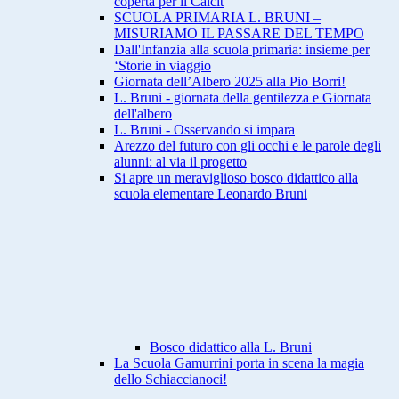
coperta per il Calcit
SCUOLA PRIMARIA L. BRUNI –
MISURIAMO IL PASSARE DEL TEMPO
Dall'Infanzia alla scuola primaria: insieme per
‘Storie in viaggio
Giornata dell’Albero 2025 alla Pio Borri!
L. Bruni - giornata della gentilezza e Giornata
dell'albero
L. Bruni - Osservando si impara
Arezzo del futuro con gli occhi e le parole degli
alunni: al via il progetto
Si apre un meraviglioso bosco didattico alla
scuola elementare Leonardo Bruni
Bosco didattico alla L. Bruni
La Scuola Gamurrini porta in scena la magia
dello Schiaccianoci!