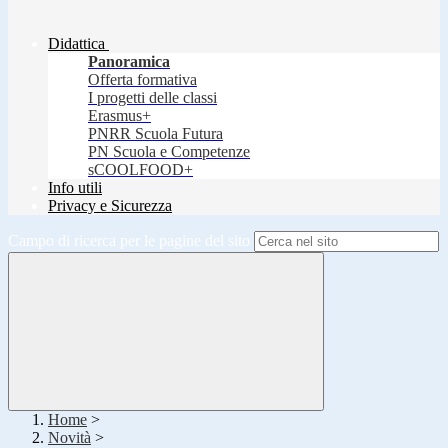
Didattica
Panoramica
Offerta formativa
I progetti delle classi
Erasmus+
PNRR Scuola Futura
PN Scuola e Competenze
sCOOLFOOD+
Info utili
Privacy e Sicurezza
Campo di ricerca per le pagine del sito
Home
>
Novità
>