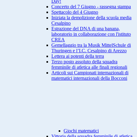
Day!
Concerto del 7 Giugno - rassegna stampa
Spettacolo del 4 Giugno
Iniziata la demolizione della scuola media
Cesalpino
Estrazione del DNA di una banana,
laboratorio in collaborazione con l'istituto
CREA
Gemellaggio tra la Musik MittelSchule di
Thuringen e l’I.C. Cesalpino di Arezzo
Lettera ai potenti della terra
Terzo posto assoluto della squadra
femminile di atletica alle finali regionali
Articoli sui Campionati internazionali di
matematici internazionali della Bocconi
Giochi matematici
Vittoria della squadra femminile di atletica