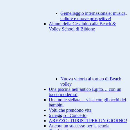
Gemellaggio internazionale: musica,
culture e nuove prospettive!
Alunni della Cesalpino alla Beach &
Volley School di Bibione
Nuova vittoria al torneo di Beach
volley
Una piscina nell’antico Egitto… con un
tocco moderno!
Una notte stellata… vista con gli occhi dei
bambini
Volti che prendono vita
6 maggio - Concerto
AREZZO: TURISTI PER UN GIORNO!
Ancora un successo per la scuola