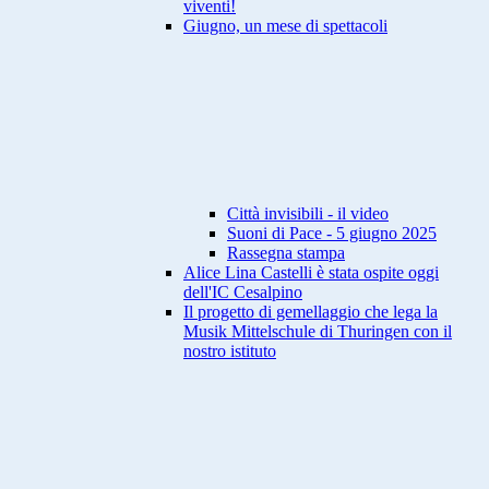
viventi!
Giugno, un mese di spettacoli
Città invisibili - il video
Suoni di Pace - 5 giugno 2025
Rassegna stampa
Alice Lina Castelli è stata ospite oggi
dell'IC Cesalpino
Il progetto di gemellaggio che lega la
Musik Mittelschule di Thuringen con il
nostro istituto