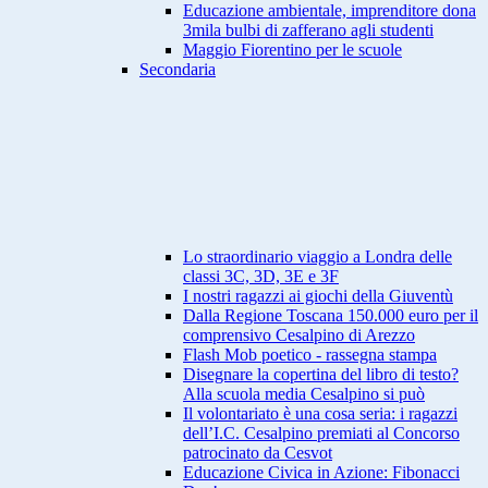
Educazione ambientale, imprenditore dona
3mila bulbi di zafferano agli studenti
Maggio Fiorentino per le scuole
Secondaria
Lo straordinario viaggio a Londra delle
classi 3C, 3D, 3E e 3F
I nostri ragazzi ai giochi della Giuventù
Dalla Regione Toscana 150.000 euro per il
comprensivo Cesalpino di Arezzo
Flash Mob poetico - rassegna stampa
Disegnare la copertina del libro di testo?
Alla scuola media Cesalpino si può
Il volontariato è una cosa seria: i ragazzi
dell’I.C. Cesalpino premiati al Concorso
patrocinato da Cesvot
Educazione Civica in Azione: Fibonacci