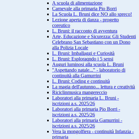
A scuola di alimentazione
Carnevale alla primaria Pio Borri
La Scuola L. Bruni dice NO allo spreco!
Lezione aperta di danza - progetto
coreutico
L. Bruni: il racconto di avventura
Arte, Educazione e Sicurezza: Gli Studenti
Celebrano San Sebastiano con un Dono
alla Polizia Locale
L. Bruni: Imballaggi e Curiosità
L. Bruni: Esploraqndo i 5 sensi
Auguri luminosi alla scuola L. Bruni
"Aspettando natale..." - laboratorio di
continuità alla Gamurrini
L. Bruni: Coding e continuità
La magia dell'autunno... lettura e creatività
Riciclinmusica mangereccio
Laboratori alla primaria L. Bruni -
iscrizioni a.s. 2025/26
Laboratori alla primaria Pio Borri -
iscrizioni a.s. 2025/26
Laboratori alla primaria Gamurrini -
iscrizioni a.s. 2025/26
Vera la mongolfiera - continuità Infanzia -
primaria