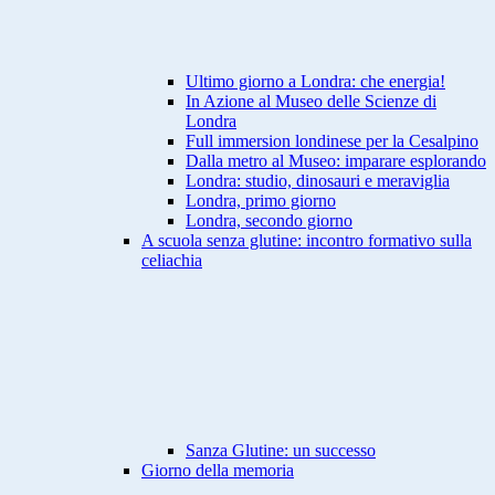
Ultimo giorno a Londra: che energia!
In Azione al Museo delle Scienze di
Londra
Full immersion londinese per la Cesalpino
Dalla metro al Museo: imparare esplorando
Londra: studio, dinosauri e meraviglia
Londra, primo giorno
Londra, secondo giorno
A scuola senza glutine: incontro formativo sulla
celiachia
Sanza Glutine: un successo
Giorno della memoria