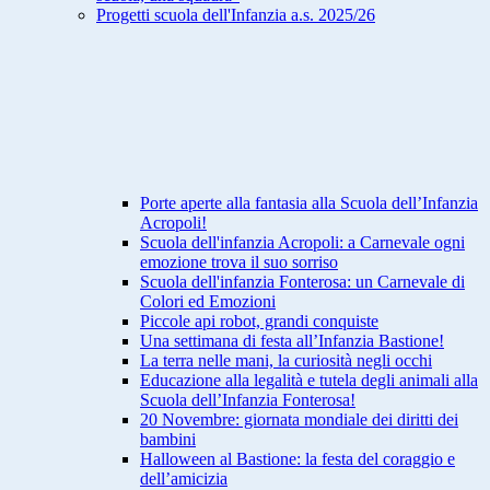
Progetti scuola dell'Infanzia a.s. 2025/26
Porte aperte alla fantasia alla Scuola dell’Infanzia
Acropoli!
Scuola dell'infanzia Acropoli: a Carnevale ogni
emozione trova il suo sorriso
Scuola dell'infanzia Fonterosa: un Carnevale di
Colori ed Emozioni
Piccole api robot, grandi conquiste
Una settimana di festa all’Infanzia Bastione!
La terra nelle mani, la curiosità negli occhi
Educazione alla legalità e tutela degli animali alla
Scuola dell’Infanzia Fonterosa!
20 Novembre: giornata mondiale dei diritti dei
bambini
Halloween al Bastione: la festa del coraggio e
dell’amicizia