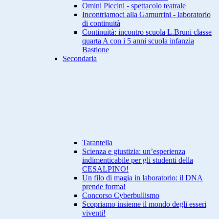
Omini Piccini - spettacolo teatrale
Incontriamoci alla Gamurrini - laboratorio
di continuità
Continuità: incontro scuola L.Bruni classe
quarta A con i 5 anni scuola infanzia
Bastione
Secondaria
Tarantella
Scienza e giustizia: un’esperienza
indimenticabile per gli studenti della
CESALPINO!
Un filo di magia in laboratorio: il DNA
prende forma!
Concorso Cyberbullismo
Scopriamo insieme il mondo degli esseri
viventi!