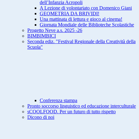
dell’Infanzia Acropoli
A Lezione di volontariato con Domenico Giani
GEOMETRIA DA BRIVIDI!
Una mattinata di lettura e gioco al cinema!
Giornata Mondiale delle Biblioteche Scolastiche
Progetto Neve a.s. 2025 -26
BIMBIMBICI
Seconda ediz. "Festival Regionale della Creatività della
Scuola"
Conferenza stampa
Pronto soccorso linguistico ed educazione interculturale
sCOOLFOOD. Per un futuro di tutto rispetto
Dicono di noi