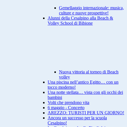
Gemellaggio internazionale: musica,
culture e nuove prospettive!
Alunni della Cesalpino alla Beach &
Volley School di Bibione
Nuova vittoria al torneo di Beach
volley
Una piscina nell’antico Egitto… con un
tocco moderno!
Una notte stellata… vista con gli occhi dei
bambini
Volti che prendono vita
6 maggio - Concerto
AREZZO: TURISTI PER UN GIORNO!
Ancora un successo per la scuola
Cesalpino!