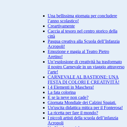
Una bellissima giornata per concludere
l’anno scolastico!
Creartivamente
Caccia al tesoro nel centro storico della
città
Pasqua creativa alla Scuola dell’Infanzia
Acropoli!
Emozione e magia al Teatro Pietro
Aretino!
Un’esplosione di creatività ha trasformato
il nostro Carnevale in un viaggio attraverso
l’arte!
CARNEVALE AL BASTIONE: UNA
FESTA DI COLORI E CREATIVITÀ!
I 4 Elementi in Maschera!
La fata colorina
E se la neve non cade?
Giornata Mondiale dei Calzini Spaiati.
Un'uscita didattica mitica per il Fonterosa!
La ricetta per fare il mondo?
I piccoli artisti della scuola dell’infanzia
Acropoli