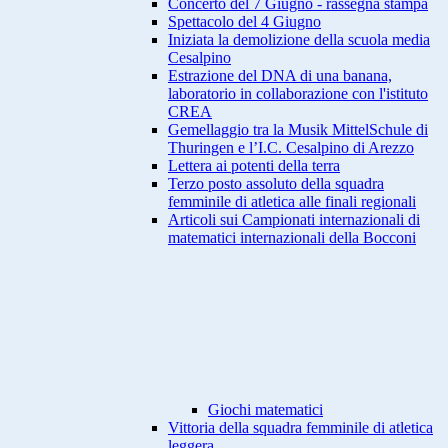
Concerto del 7 Giugno - rassegna stampa
Spettacolo del 4 Giugno
Iniziata la demolizione della scuola media
Cesalpino
Estrazione del DNA di una banana,
laboratorio in collaborazione con l'istituto
CREA
Gemellaggio tra la Musik MittelSchule di
Thuringen e l’I.C. Cesalpino di Arezzo
Lettera ai potenti della terra
Terzo posto assoluto della squadra
femminile di atletica alle finali regionali
Articoli sui Campionati internazionali di
matematici internazionali della Bocconi
Giochi matematici
Vittoria della squadra femminile di atletica
leggera