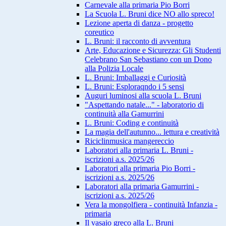
Carnevale alla primaria Pio Borri
La Scuola L. Bruni dice NO allo spreco!
Lezione aperta di danza - progetto
coreutico
L. Bruni: il racconto di avventura
Arte, Educazione e Sicurezza: Gli Studenti
Celebrano San Sebastiano con un Dono
alla Polizia Locale
L. Bruni: Imballaggi e Curiosità
L. Bruni: Esploraqndo i 5 sensi
Auguri luminosi alla scuola L. Bruni
"Aspettando natale..." - laboratorio di
continuità alla Gamurrini
L. Bruni: Coding e continuità
La magia dell'autunno... lettura e creatività
Riciclinmusica mangereccio
Laboratori alla primaria L. Bruni -
iscrizioni a.s. 2025/26
Laboratori alla primaria Pio Borri -
iscrizioni a.s. 2025/26
Laboratori alla primaria Gamurrini -
iscrizioni a.s. 2025/26
Vera la mongolfiera - continuità Infanzia -
primaria
Il vasaio greco alla L. Bruni