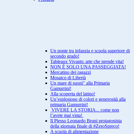
Un ponte tra infanzia e scuola superiore di
secondo grado!
Tableaux Vivants: arte che prende vita!
NON È SOLO UNA PASSEGGIATA!
Mercatino dei ragazzi
Mosaico di Libertà
Un mare di suoni" alla Primaria
Gamurrini!
Alla scoperta del latino!
Un’esplosione di colori e generosità alla
primaria Gamurrini!
VIVERE LA STORIA... come non
l’avete mai vista!
Il Plesso Leonardo Bruni protagonista
della giornata finale di #ZeroSpreco!
A scuola di alimentazione