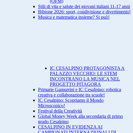
(OFM)
Stili di vita e salute dei giovani italiani 11-17 anni
Bibione 2026: sport, condivisione e divertimento!
Musica e matematica insieme? Si può!
IC CESALPINO PROTAGONISTA A
PALAZZO VECCHIO: LE STEM
INCONTRANO LA MUSICA NEL
PROGETTO PITAGORA
Primarie Gamurrini e IC CesaIpino: robotica
creativa e collaborazione tra scuole!
IC Cesalpino: Scopriamo il Mondo
Microscopico!
Festival della Creatività
Global Money Week alla secondaria di primo
grado Cesalpino
CESALPINO IN EVIDENZA AI
CAMPIONATI INTERNAZIONALI DI