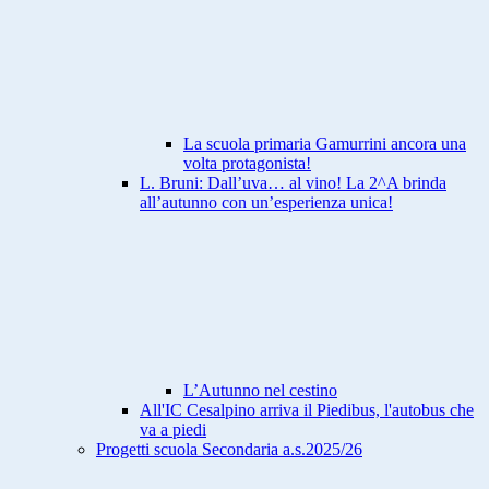
La scuola primaria Gamurrini ancora una
volta protagonista!
L. Bruni: Dall’uva… al vino! La 2^A brinda
all’autunno con un’esperienza unica!
L’Autunno nel cestino
All'IC Cesalpino arriva il Piedibus, l'autobus che
va a piedi
Progetti scuola Secondaria a.s.2025/26