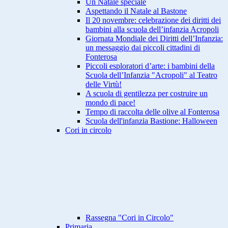
Un Natale speciale
Aspettando il Natale al Bastone
Il 20 novembre: celebrazione dei diritti dei
bambini alla scuola dell’infanzia Acropoli
Giornata Mondiale dei Diritti dell’Infanzia:
un messaggio dai piccoli cittadini di
Fonterosa
Piccoli esploratori d’arte: i bambini della
Scuola dell’Infanzia "Acropoli" al Teatro
delle Virtù!
A scuola di gentilezza per costruire un
mondo di pace!
Tempo di raccolta delle olive al Fonterosa
Scuola dell'infanzia Bastione: Halloween
Cori in circolo
Rassegna "Cori in Circolo"
Primaria