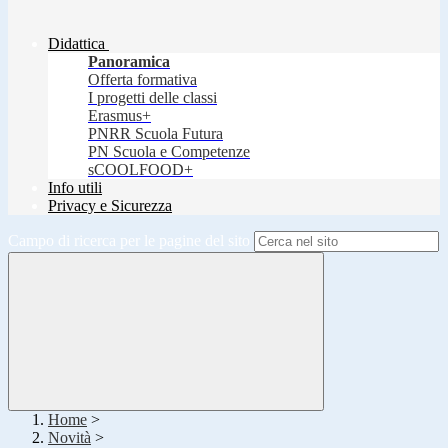
Didattica
Panoramica
Offerta formativa
I progetti delle classi
Erasmus+
PNRR Scuola Futura
PN Scuola e Competenze
sCOOLFOOD+
Info utili
Privacy e Sicurezza
Campo di ricerca per le pagine del sito
Home
>
Novità
>