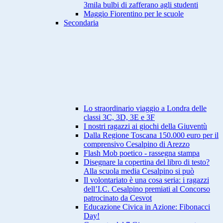
3mila bulbi di zafferano agli studenti
Maggio Fiorentino per le scuole
Secondaria
Lo straordinario viaggio a Londra delle
classi 3C, 3D, 3E e 3F
I nostri ragazzi ai giochi della Giuventù
Dalla Regione Toscana 150.000 euro per il
comprensivo Cesalpino di Arezzo
Flash Mob poetico - rassegna stampa
Disegnare la copertina del libro di testo?
Alla scuola media Cesalpino si può
Il volontariato è una cosa seria: i ragazzi
dell’I.C. Cesalpino premiati al Concorso
patrocinato da Cesvot
Educazione Civica in Azione: Fibonacci
Day!