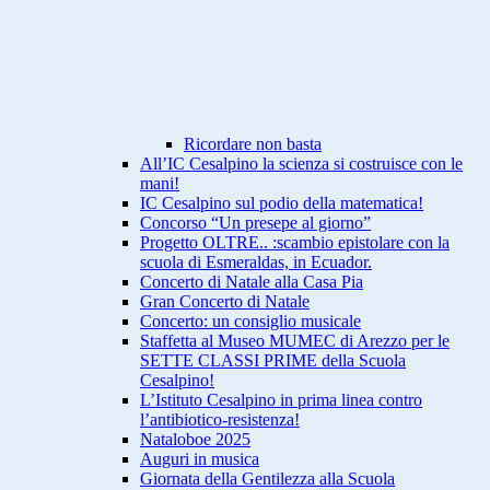
Ricordare non basta
All’IC Cesalpino la scienza si costruisce con le
mani!
IC Cesalpino sul podio della matematica!
Concorso “Un presepe al giorno”
Progetto OLTRE.. :scambio epistolare con la
scuola di Esmeraldas, in Ecuador.
Concerto di Natale alla Casa Pia
Gran Concerto di Natale
Concerto: un consiglio musicale
Staffetta al Museo MUMEC di Arezzo per le
SETTE CLASSI PRIME della Scuola
Cesalpino!
L’Istituto Cesalpino in prima linea contro
l’antibiotico-resistenza!
Nataloboe 2025
Auguri in musica
Giornata della Gentilezza alla Scuola