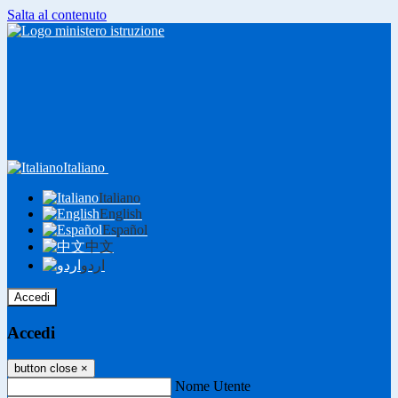
Salta al contenuto
Italiano
Italiano
English
Español
中文
اردو
Accedi
Accedi
button close
×
Nome Utente