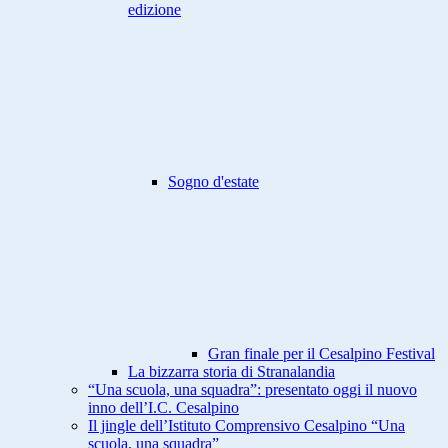
edizione
Sogno d'estate
Gran finale per il Cesalpino Festival
La bizzarra storia di Stranalandia
“Una scuola, una squadra”: presentato oggi il nuovo
inno dell’I.C. Cesalpino
Il jingle dell’Istituto Comprensivo Cesalpino “Una
scuola, una squadra”