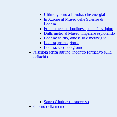
Ultimo giorno a Londra: che energia!
In Azione al Museo delle Scienze di
Londra
Full immersion londinese per la Cesalpino
Dalla metro al Museo: imparare esplorando
Londra: studio, dinosauri e meraviglia
Londra, primo giorno
Londra, secondo giorno
A scuola senza glutine: incontro formativo sulla
celiachia
Sanza Glutine: un successo
Giorno della memoria