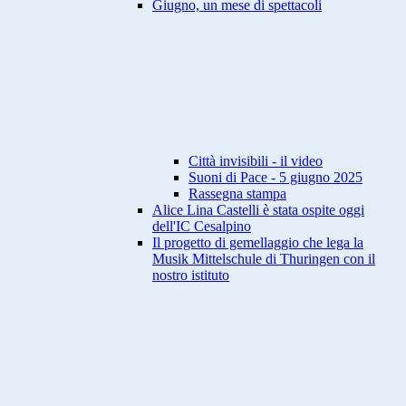
Giugno, un mese di spettacoli
Città invisibili - il video
Suoni di Pace - 5 giugno 2025
Rassegna stampa
Alice Lina Castelli è stata ospite oggi
dell'IC Cesalpino
Il progetto di gemellaggio che lega la
Musik Mittelschule di Thuringen con il
nostro istituto