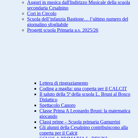
Auguri in musica dall'Indirizzo Musicale della scuola
secondaria Cesalpino
Cori in Circolo
Scuola dell’infanzia Bastione… l’ultimo numero del
giornalino sfogliabile
Progetti scuola Primaria a.s. 2025/26
Lettera di ringraziamento
Coding a maglia: una coperta per il CALCIT
Il saluto della 5ª della scuola L. Bruni al Bosco
Didattico
Spettacolo Canoro
Classe Prima A Leonardo Bruni: la matematica
giocando
Classi prime – Scuola primaria Gamurrini
Gli alunni della Cesalpino contribuiscono alla
coperta per il Calcit