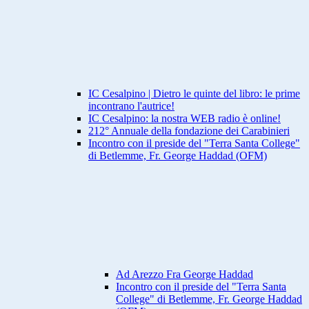
IC Cesalpino | Dietro le quinte del libro: le prime
incontrano l'autrice!
IC Cesalpino: la nostra WEB radio è online!
212° Annuale della fondazione dei Carabinieri
Incontro con il preside del "Terra Santa College"
di Betlemme, Fr. George Haddad (OFM)
Ad Arezzo Fra George Haddad
Incontro con il preside del "Terra Santa
College" di Betlemme, Fr. George Haddad