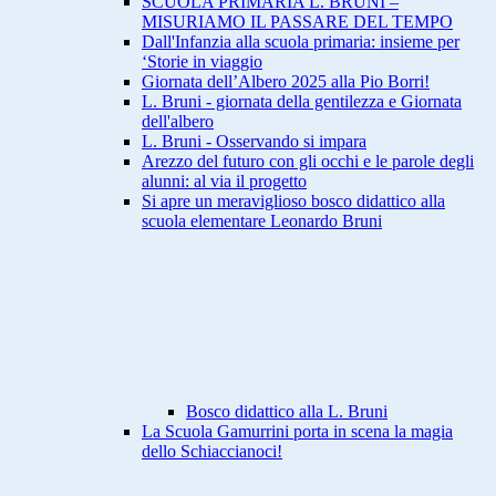
SCUOLA PRIMARIA L. BRUNI –
MISURIAMO IL PASSARE DEL TEMPO
Dall'Infanzia alla scuola primaria: insieme per
‘Storie in viaggio
Giornata dell’Albero 2025 alla Pio Borri!
L. Bruni - giornata della gentilezza e Giornata
dell'albero
L. Bruni - Osservando si impara
Arezzo del futuro con gli occhi e le parole degli
alunni: al via il progetto
Si apre un meraviglioso bosco didattico alla
scuola elementare Leonardo Bruni
Bosco didattico alla L. Bruni
La Scuola Gamurrini porta in scena la magia
dello Schiaccianoci!