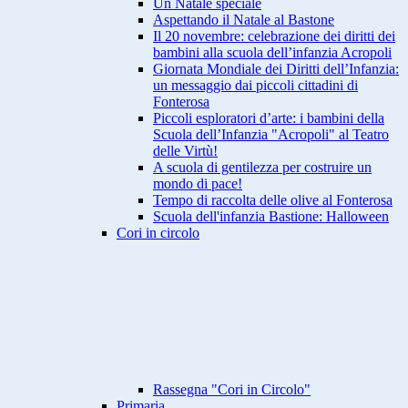
Un Natale speciale
Aspettando il Natale al Bastone
Il 20 novembre: celebrazione dei diritti dei
bambini alla scuola dell’infanzia Acropoli
Giornata Mondiale dei Diritti dell’Infanzia:
un messaggio dai piccoli cittadini di
Fonterosa
Piccoli esploratori d’arte: i bambini della
Scuola dell’Infanzia "Acropoli" al Teatro
delle Virtù!
A scuola di gentilezza per costruire un
mondo di pace!
Tempo di raccolta delle olive al Fonterosa
Scuola dell'infanzia Bastione: Halloween
Cori in circolo
Rassegna "Cori in Circolo"
Primaria