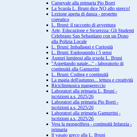
Carnevale alla primaria Pio Borri
La Scuola L. Bruni dice NO allo spreco!
Lezione aperta di danza - progetto
coreutico
L. Bruni: il racconto di avventura
Arte, Educazione e Sicurezza: Gli Studenti
Celebrano San Sebastiano con un Dono
alla Polizia Locale
L. Bruni: Imballaggi e Curiosità
L. Bruni: Esploraqndo i 5 sensi
Auguri luminosi alla scuola L. Bruni
"Aspettando natale..." - laboratorio di
continuità alla Gamurrini
L. Bruni: Coding e continuità
La magia dell'autunno... lettura e creatività
Riciclinmusica mangereccio
Laboratori alla primaria L. Bruni -
iscrizioni a.s. 2025/26
Laboratori alla primaria Pio Borri -
iscrizioni a.s. 2025/26
Laboratori alla primaria Gamurrini -
iscrizioni a.s. 2025/26
Vera la mongolfiera - continuità Infanzia -
primaria
Il vasaio greco alla L. Bruni