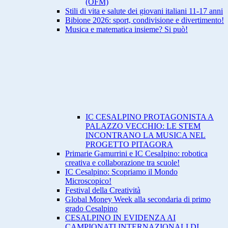
(OFM)
Stili di vita e salute dei giovani italiani 11-17 anni
Bibione 2026: sport, condivisione e divertimento!
Musica e matematica insieme? Si può!
IC CESALPINO PROTAGONISTA A
PALAZZO VECCHIO: LE STEM
INCONTRANO LA MUSICA NEL
PROGETTO PITAGORA
Primarie Gamurrini e IC CesaIpino: robotica
creativa e collaborazione tra scuole!
IC Cesalpino: Scopriamo il Mondo
Microscopico!
Festival della Creatività
Global Money Week alla secondaria di primo
grado Cesalpino
CESALPINO IN EVIDENZA AI
CAMPIONATI INTERNAZIONALI DI