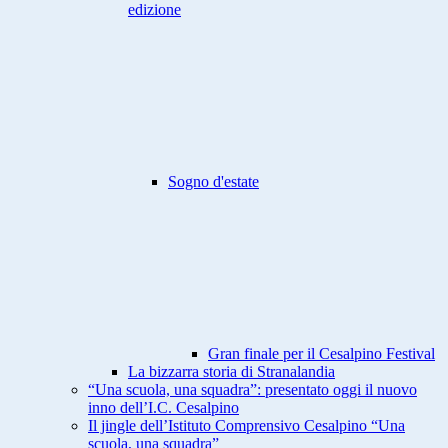
edizione
Sogno d'estate
Gran finale per il Cesalpino Festival
La bizzarra storia di Stranalandia
“Una scuola, una squadra”: presentato oggi il nuovo
inno dell’I.C. Cesalpino
Il jingle dell’Istituto Comprensivo Cesalpino “Una
scuola, una squadra”