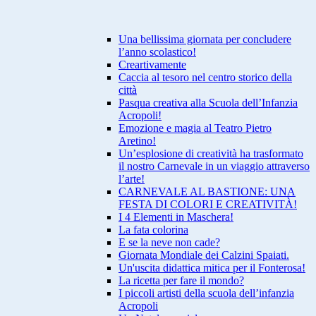
Una bellissima giornata per concludere
l’anno scolastico!
Creartivamente
Caccia al tesoro nel centro storico della
città
Pasqua creativa alla Scuola dell’Infanzia
Acropoli!
Emozione e magia al Teatro Pietro
Aretino!
Un’esplosione di creatività ha trasformato
il nostro Carnevale in un viaggio attraverso
l’arte!
CARNEVALE AL BASTIONE: UNA
FESTA DI COLORI E CREATIVITÀ!
I 4 Elementi in Maschera!
La fata colorina
E se la neve non cade?
Giornata Mondiale dei Calzini Spaiati.
Un'uscita didattica mitica per il Fonterosa!
La ricetta per fare il mondo?
I piccoli artisti della scuola dell’infanzia
Acropoli