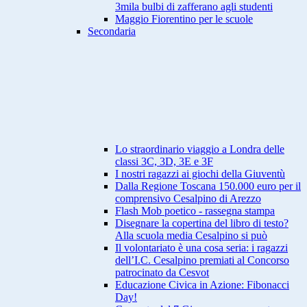
3mila bulbi di zafferano agli studenti
Maggio Fiorentino per le scuole
Secondaria
Lo straordinario viaggio a Londra delle
classi 3C, 3D, 3E e 3F
I nostri ragazzi ai giochi della Giuventù
Dalla Regione Toscana 150.000 euro per il
comprensivo Cesalpino di Arezzo
Flash Mob poetico - rassegna stampa
Disegnare la copertina del libro di testo?
Alla scuola media Cesalpino si può
Il volontariato è una cosa seria: i ragazzi
dell’I.C. Cesalpino premiati al Concorso
patrocinato da Cesvot
Educazione Civica in Azione: Fibonacci
Day!