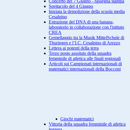
Concerto del 7 Giugno - rassegna stampa
Spettacolo del 4 Giugno
Iniziata la demolizione della scuola media
Cesalpino
Estrazione del DNA di una banana,
laboratorio in collaborazione con l'istituto
CREA
Gemellaggio tra la Musik MittelSchule di
Thuringen e l’I.C. Cesalpino di Arezzo
Lettera ai potenti della terra
Terzo posto assoluto della squadra
femminile di atletica alle finali regionali
Articoli sui Campionati internazionali di
matematici internazionali della Bocconi
Giochi matematici
Vittoria della squadra femminile di atletica
leggera