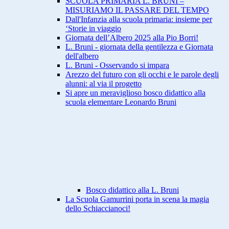
SCUOLA PRIMARIA L. BRUNI –
MISURIAMO IL PASSARE DEL TEMPO
Dall'Infanzia alla scuola primaria: insieme per
‘Storie in viaggio
Giornata dell’Albero 2025 alla Pio Borri!
L. Bruni - giornata della gentilezza e Giornata
dell'albero
L. Bruni - Osservando si impara
Arezzo del futuro con gli occhi e le parole degli
alunni: al via il progetto
Si apre un meraviglioso bosco didattico alla
scuola elementare Leonardo Bruni
Bosco didattico alla L. Bruni
La Scuola Gamurrini porta in scena la magia
dello Schiaccianoci!