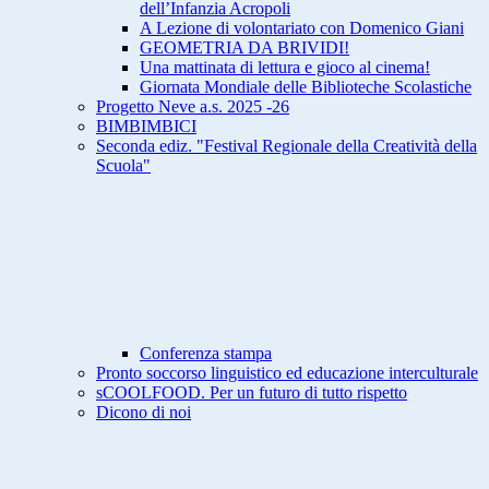
dell’Infanzia Acropoli
A Lezione di volontariato con Domenico Giani
GEOMETRIA DA BRIVIDI!
Una mattinata di lettura e gioco al cinema!
Giornata Mondiale delle Biblioteche Scolastiche
Progetto Neve a.s. 2025 -26
BIMBIMBICI
Seconda ediz. "Festival Regionale della Creatività della
Scuola"
Conferenza stampa
Pronto soccorso linguistico ed educazione interculturale
sCOOLFOOD. Per un futuro di tutto rispetto
Dicono di noi