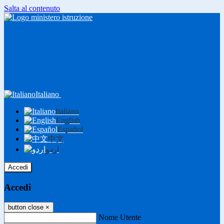
Salta al contenuto
Italiano
Italiano
English
Español
中文
اردو
Accedi
Accedi
button close
×
Nome Utente