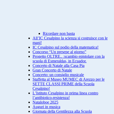
Ricordare non basta
All’IC Cesalpino la scienza si costruisce con le
mani!
IC Cesalpino sul podio della matematica!
Concorso “Un presepe al giorno”
Progetto OLTRE.. :scambio epistolare con la
scuola di Esmeraldas, in Ecuador.
Concerto di Natale alla Casa Pia
Gran Concerto di Natale
Concerto: un consiglio musicale
Staffetta al Museo MUMEC di Arezzo per le
SETTE CLASSI PRIME della Scuola
Cesalpino!
L’Istituto Cesalpino in prima linea contro
l’antibiotico-resistenza!
Nataloboe 2025
Auguri in musica
Giornata della Gentilezza alla Scuola