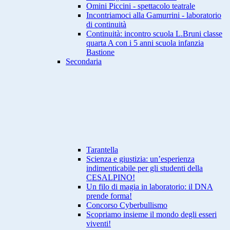
Omini Piccini - spettacolo teatrale
Incontriamoci alla Gamurrini - laboratorio
di continuità
Continuità: incontro scuola L.Bruni classe
quarta A con i 5 anni scuola infanzia
Bastione
Secondaria
Tarantella
Scienza e giustizia: un’esperienza
indimenticabile per gli studenti della
CESALPINO!
Un filo di magia in laboratorio: il DNA
prende forma!
Concorso Cyberbullismo
Scopriamo insieme il mondo degli esseri
viventi!