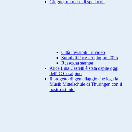
Giugno, un mese di spettacoli
Città invisibili - il video
Suoni di Pace - 5 giugno 2025
Rassegna stampa
Alice Lina Castelli è stata ospite oggi
dell'IC Cesalpino
Il progetto di gemellaggio che lega la
Musik Mittelschule di Thuringen con il
nostro istituto