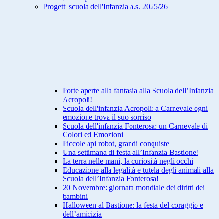
Progetti scuola dell'Infanzia a.s. 2025/26
Porte aperte alla fantasia alla Scuola dell’Infanzia
Acropoli!
Scuola dell'infanzia Acropoli: a Carnevale ogni
emozione trova il suo sorriso
Scuola dell'infanzia Fonterosa: un Carnevale di
Colori ed Emozioni
Piccole api robot, grandi conquiste
Una settimana di festa all’Infanzia Bastione!
La terra nelle mani, la curiosità negli occhi
Educazione alla legalità e tutela degli animali alla
Scuola dell’Infanzia Fonterosa!
20 Novembre: giornata mondiale dei diritti dei
bambini
Halloween al Bastione: la festa del coraggio e
dell’amicizia