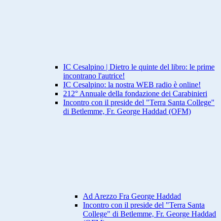
IC Cesalpino | Dietro le quinte del libro: le prime
incontrano l'autrice!
IC Cesalpino: la nostra WEB radio è online!
212° Annuale della fondazione dei Carabinieri
Incontro con il preside del "Terra Santa College"
di Betlemme, Fr. George Haddad (OFM)
Ad Arezzo Fra George Haddad
Incontro con il preside del "Terra Santa
College" di Betlemme, Fr. George Haddad