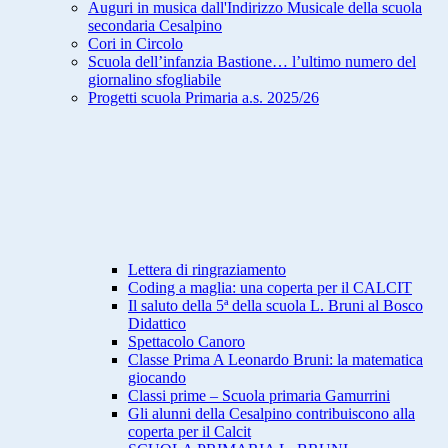
Auguri in musica dall'Indirizzo Musicale della scuola
secondaria Cesalpino
Cori in Circolo
Scuola dell’infanzia Bastione… l’ultimo numero del
giornalino sfogliabile
Progetti scuola Primaria a.s. 2025/26
Lettera di ringraziamento
Coding a maglia: una coperta per il CALCIT
Il saluto della 5ª della scuola L. Bruni al Bosco
Didattico
Spettacolo Canoro
Classe Prima A Leonardo Bruni: la matematica
giocando
Classi prime – Scuola primaria Gamurrini
Gli alunni della Cesalpino contribuiscono alla
coperta per il Calcit