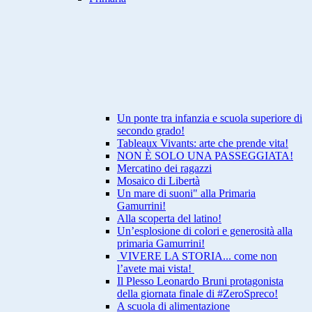
Un ponte tra infanzia e scuola superiore di
secondo grado!
Tableaux Vivants: arte che prende vita!
NON È SOLO UNA PASSEGGIATA!
Mercatino dei ragazzi
Mosaico di Libertà
Un mare di suoni" alla Primaria
Gamurrini!
Alla scoperta del latino!
Un’esplosione di colori e generosità alla
primaria Gamurrini!
VIVERE LA STORIA... come non
l’avete mai vista!
Il Plesso Leonardo Bruni protagonista
della giornata finale di #ZeroSpreco!
A scuola di alimentazione