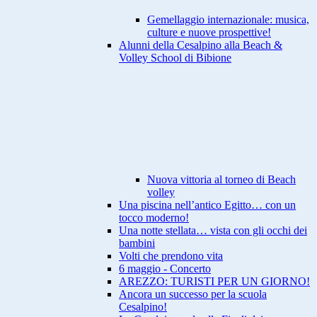
Gemellaggio internazionale: musica,
culture e nuove prospettive!
Alunni della Cesalpino alla Beach &
Volley School di Bibione
Nuova vittoria al torneo di Beach
volley
Una piscina nell’antico Egitto… con un
tocco moderno!
Una notte stellata… vista con gli occhi dei
bambini
Volti che prendono vita
6 maggio - Concerto
AREZZO: TURISTI PER UN GIORNO!
Ancora un successo per la scuola
Cesalpino!