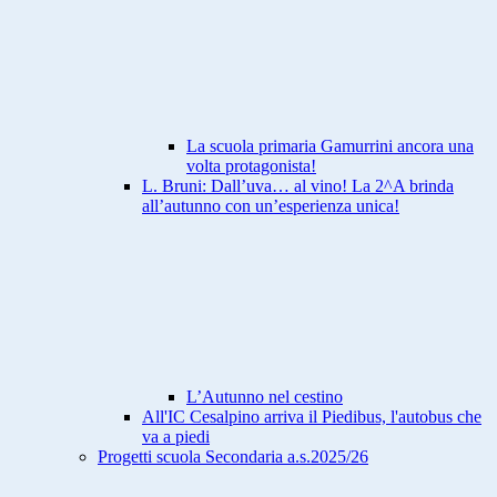
La scuola primaria Gamurrini ancora una
volta protagonista!
L. Bruni: Dall’uva… al vino! La 2^A brinda
all’autunno con un’esperienza unica!
L’Autunno nel cestino
All'IC Cesalpino arriva il Piedibus, l'autobus che
va a piedi
Progetti scuola Secondaria a.s.2025/26