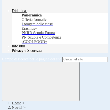
Didattica
Panoramica
Offerta formativa
I progetti delle classi
Erasmus+
PNRR Scuola Futura
PN Scuola e Competenze
sCOOLFOOD+
Info utili
Privacy e Sicurezza
Campo di ricerca per le pagine del sito
Home
>
Novità
>