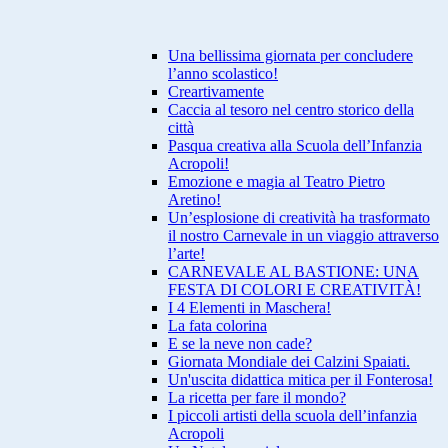
Una bellissima giornata per concludere
l’anno scolastico!
Creartivamente
Caccia al tesoro nel centro storico della
città
Pasqua creativa alla Scuola dell’Infanzia
Acropoli!
Emozione e magia al Teatro Pietro
Aretino!
Un’esplosione di creatività ha trasformato
il nostro Carnevale in un viaggio attraverso
l’arte!
CARNEVALE AL BASTIONE: UNA
FESTA DI COLORI E CREATIVITÀ!
I 4 Elementi in Maschera!
La fata colorina
E se la neve non cade?
Giornata Mondiale dei Calzini Spaiati.
Un'uscita didattica mitica per il Fonterosa!
La ricetta per fare il mondo?
I piccoli artisti della scuola dell’infanzia
Acropoli