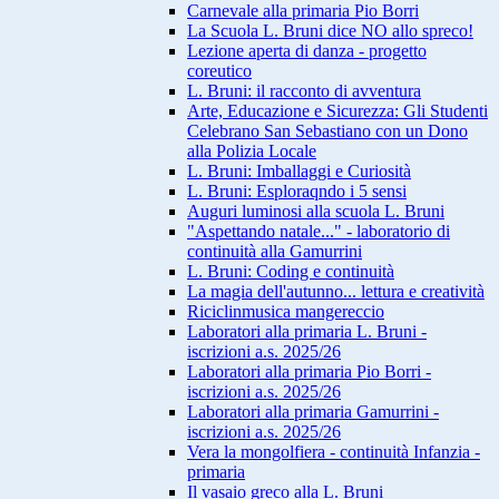
Carnevale alla primaria Pio Borri
La Scuola L. Bruni dice NO allo spreco!
Lezione aperta di danza - progetto
coreutico
L. Bruni: il racconto di avventura
Arte, Educazione e Sicurezza: Gli Studenti
Celebrano San Sebastiano con un Dono
alla Polizia Locale
L. Bruni: Imballaggi e Curiosità
L. Bruni: Esploraqndo i 5 sensi
Auguri luminosi alla scuola L. Bruni
"Aspettando natale..." - laboratorio di
continuità alla Gamurrini
L. Bruni: Coding e continuità
La magia dell'autunno... lettura e creatività
Riciclinmusica mangereccio
Laboratori alla primaria L. Bruni -
iscrizioni a.s. 2025/26
Laboratori alla primaria Pio Borri -
iscrizioni a.s. 2025/26
Laboratori alla primaria Gamurrini -
iscrizioni a.s. 2025/26
Vera la mongolfiera - continuità Infanzia -
primaria
Il vasaio greco alla L. Bruni