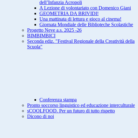
dell’Infanzia Acropoli
A Lezione di volontariato con Domenico Giani
GEOMETRIA DA BRIVIDI!
Una mattinata di lettura e gioco al cinema!
Giornata Mondiale delle Biblioteche Scolastiche
Progetto Neve a.s. 2025 -26
BIMBIMBICI
Seconda ediz. "Festival Regionale della Creatività della
Scuola"
Conferenza stampa
Pronto soccorso linguistico ed educazione interculturale
sCOOLFOOD. Per un futuro di tutto rispetto
Dicono di noi