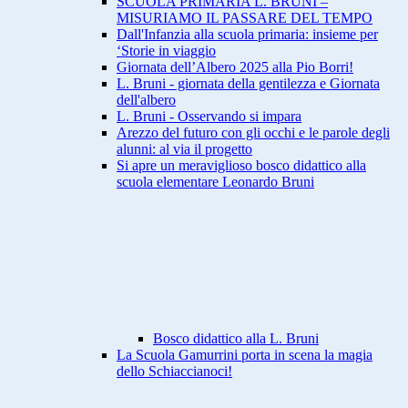
SCUOLA PRIMARIA L. BRUNI –
MISURIAMO IL PASSARE DEL TEMPO
Dall'Infanzia alla scuola primaria: insieme per
‘Storie in viaggio
Giornata dell’Albero 2025 alla Pio Borri!
L. Bruni - giornata della gentilezza e Giornata
dell'albero
L. Bruni - Osservando si impara
Arezzo del futuro con gli occhi e le parole degli
alunni: al via il progetto
Si apre un meraviglioso bosco didattico alla
scuola elementare Leonardo Bruni
Bosco didattico alla L. Bruni
La Scuola Gamurrini porta in scena la magia
dello Schiaccianoci!