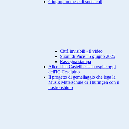
Giugno, un mese di spettacoli
Città invisibili - il video
Suoni di Pace - 5 giugno 2025
Rassegna stampa
Alice Lina Castelli è stata ospite oggi
dell'IC Cesalpino
Il progetto di gemellaggio che lega la
Musik Mittelschule di Thuringen con il
nostro istituto