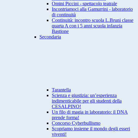
Omini Piccini - spettacolo teatrale
Incontriamoci alla Gamurrini - laboratorio
di continuità
Continuità: incontro scuola L.Bruni classe
quarta A con i 5 anni scuola infanzia
Bastione
Secondaria
Tarantella
Scienza e giustizia: un’esperienza
indimenticabile per gli studenti della
CESALPINO!
Un filo di magia in laboratorio: il DNA
prende forma!
Concorso Cyberbullismo
Scopriamo insieme il mondo degli esseri
viventi!