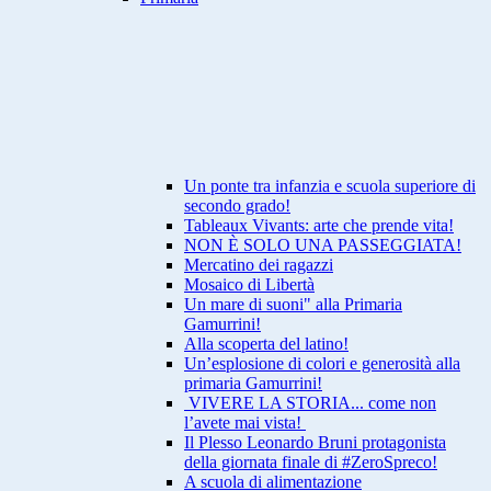
Un ponte tra infanzia e scuola superiore di
secondo grado!
Tableaux Vivants: arte che prende vita!
NON È SOLO UNA PASSEGGIATA!
Mercatino dei ragazzi
Mosaico di Libertà
Un mare di suoni" alla Primaria
Gamurrini!
Alla scoperta del latino!
Un’esplosione di colori e generosità alla
primaria Gamurrini!
VIVERE LA STORIA... come non
l’avete mai vista!
Il Plesso Leonardo Bruni protagonista
della giornata finale di #ZeroSpreco!
A scuola di alimentazione