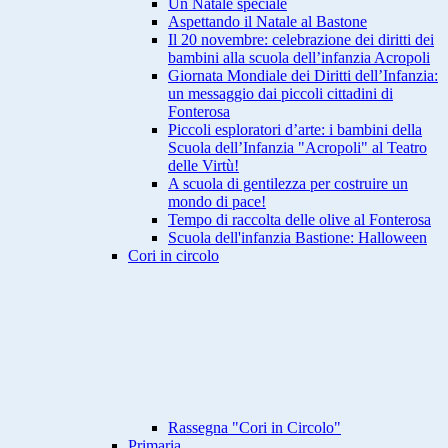
Un Natale speciale
Aspettando il Natale al Bastone
Il 20 novembre: celebrazione dei diritti dei
bambini alla scuola dell’infanzia Acropoli
Giornata Mondiale dei Diritti dell’Infanzia:
un messaggio dai piccoli cittadini di
Fonterosa
Piccoli esploratori d’arte: i bambini della
Scuola dell’Infanzia "Acropoli" al Teatro
delle Virtù!
A scuola di gentilezza per costruire un
mondo di pace!
Tempo di raccolta delle olive al Fonterosa
Scuola dell'infanzia Bastione: Halloween
Cori in circolo
Rassegna "Cori in Circolo"
Primaria