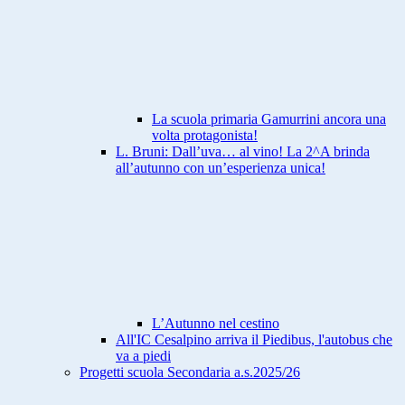
La scuola primaria Gamurrini ancora una
volta protagonista!
L. Bruni: Dall’uva… al vino! La 2^A brinda
all’autunno con un’esperienza unica!
L’Autunno nel cestino
All'IC Cesalpino arriva il Piedibus, l'autobus che
va a piedi
Progetti scuola Secondaria a.s.2025/26