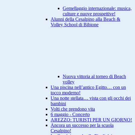
Gemellaggio internazionale: musica,
culture e nuove prospettive!
Alunni della Cesalpino alla Beach &
Volley School di Bibione
Nuova vittoria al torneo di Beach
volley
Una piscina nell’antico Egitto… con un
tocco moderno!
Una notte stellata… vista con gli occhi dei
bambini
Volti che prendono vita
6 maggio - Concerto
AREZZO: TURISTI PER UN GIORNO!
Ancora un successo per la scuola
Cesalpino!