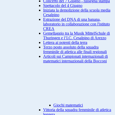
Concerto del 7 Giugno - rassegna stampa
Spettacolo del 4 Giugno
Iniziata la demolizione della scuola media
Cesalpino
Estrazione del DNA di una banana,
laboratorio in collaborazione con l'istituto
CREA
Gemellaggio tra la Musik MittelSchule di
Thuringen e l’I.C. Cesalpino di Arezzo
Lettera ai potenti della terra
Terzo posto assoluto della squadra
femminile di atletica alle finali regionali
Articoli sui Campionati internazionali di
matematici internazionali della Bocconi
Giochi matematici
Vittoria della squadra femminile di atletica
leggera