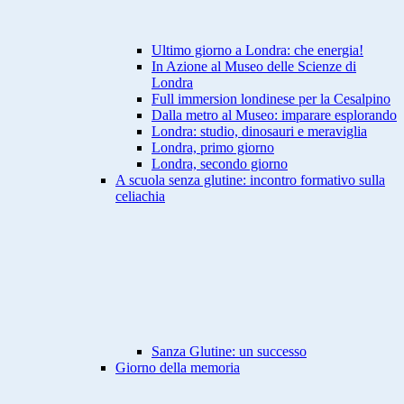
Ultimo giorno a Londra: che energia!
In Azione al Museo delle Scienze di
Londra
Full immersion londinese per la Cesalpino
Dalla metro al Museo: imparare esplorando
Londra: studio, dinosauri e meraviglia
Londra, primo giorno
Londra, secondo giorno
A scuola senza glutine: incontro formativo sulla
celiachia
Sanza Glutine: un successo
Giorno della memoria