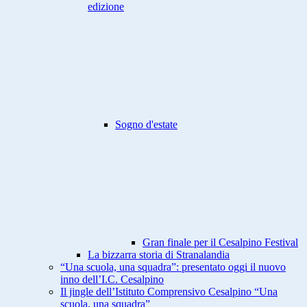
edizione
Sogno d'estate
Gran finale per il Cesalpino Festival
La bizzarra storia di Stranalandia
“Una scuola, una squadra”: presentato oggi il nuovo
inno dell’I.C. Cesalpino
Il jingle dell’Istituto Comprensivo Cesalpino “Una
scuola, una squadra”