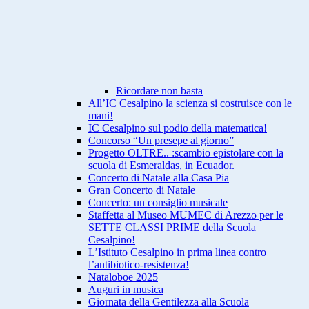
Ricordare non basta
All’IC Cesalpino la scienza si costruisce con le
mani!
IC Cesalpino sul podio della matematica!
Concorso “Un presepe al giorno”
Progetto OLTRE.. :scambio epistolare con la
scuola di Esmeraldas, in Ecuador.
Concerto di Natale alla Casa Pia
Gran Concerto di Natale
Concerto: un consiglio musicale
Staffetta al Museo MUMEC di Arezzo per le
SETTE CLASSI PRIME della Scuola
Cesalpino!
L’Istituto Cesalpino in prima linea contro
l’antibiotico-resistenza!
Nataloboe 2025
Auguri in musica
Giornata della Gentilezza alla Scuola