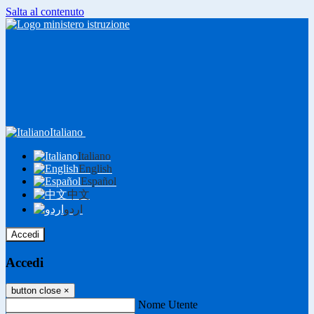
Salta al contenuto
Italiano
Italiano
English
Español
中文
اردو
Accedi
Accedi
button close
×
Nome Utente