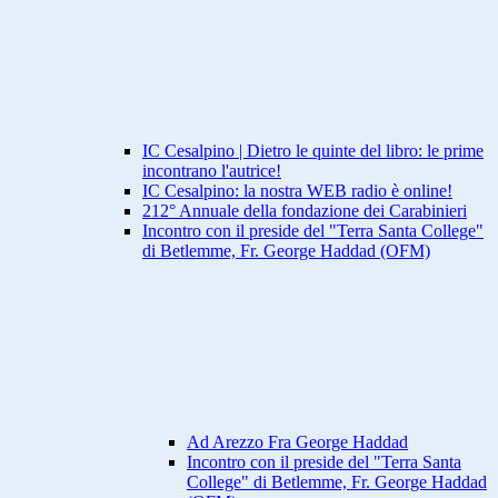
IC Cesalpino | Dietro le quinte del libro: le prime
incontrano l'autrice!
IC Cesalpino: la nostra WEB radio è online!
212° Annuale della fondazione dei Carabinieri
Incontro con il preside del "Terra Santa College"
di Betlemme, Fr. George Haddad (OFM)
Ad Arezzo Fra George Haddad
Incontro con il preside del "Terra Santa
College" di Betlemme, Fr. George Haddad