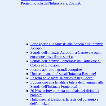
Progetti scuola dell'Infanzia a.s. 2025/26
Porte aperte alla fantasia alla Scuola dell’Infanzia
Acropoli!
Scuola dell'infanzia Acropoli: a Carnevale ogni
emozione trova il suo sorriso
Scuola dell'infanzia Fonterosa: un Carnevale di
Colori ed Emozioni
Piccole api robot, grandi conquiste
Una settimana di festa all’Infanzia Bastione!
La terra nelle mani, la curiosità negli occhi
Educazione alla legalità e tutela degli animali alla
Scuola dell’Infanzia Fonterosa!
20 Novembre: giornata mondiale dei diritti dei
bambini
Halloween al Bastione: la festa del coraggio e
dell’amicizia