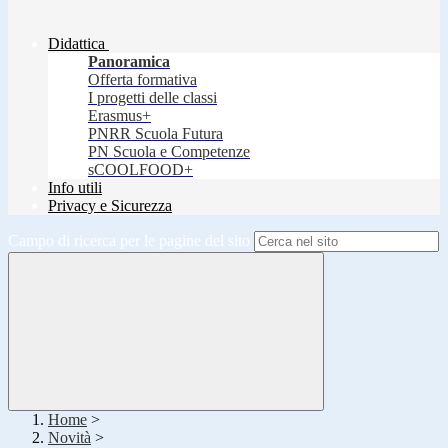
Didattica
Panoramica
Offerta formativa
I progetti delle classi
Erasmus+
PNRR Scuola Futura
PN Scuola e Competenze
sCOOLFOOD+
Info utili
Privacy e Sicurezza
Campo di ricerca per le pagine del sito
Home
>
Novità
>