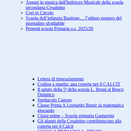
Auguri in musica dall'Indirizzo Musicale della scuola
secondaria Cesalpino
Cori in Circolo
Scuola dell’infanzia Bastione… l’ultimo numero del
giornalino sfogliabile
Progetti scuola Primaria a.s. 2025/26
Lettera di ringraziamento
Coding a maglia: una coperta per il CALCIT
Il saluto della 5ª della scuola L. Bruni al Bosco
Didattico
Spettacolo Canoro
Classe Prima A Leonardo Bruni: la matematica
giocando
Classi prime – Scuola primaria Gamurrini
Gli alunni della Cesalpino contribuiscono alla
coperta per il Calcit