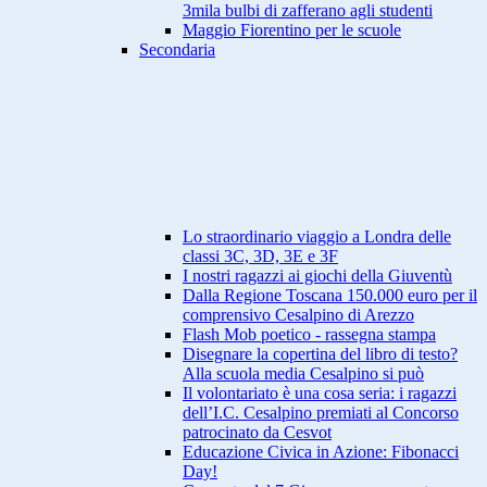
3mila bulbi di zafferano agli studenti
Maggio Fiorentino per le scuole
Secondaria
Lo straordinario viaggio a Londra delle
classi 3C, 3D, 3E e 3F
I nostri ragazzi ai giochi della Giuventù
Dalla Regione Toscana 150.000 euro per il
comprensivo Cesalpino di Arezzo
Flash Mob poetico - rassegna stampa
Disegnare la copertina del libro di testo?
Alla scuola media Cesalpino si può
Il volontariato è una cosa seria: i ragazzi
dell’I.C. Cesalpino premiati al Concorso
patrocinato da Cesvot
Educazione Civica in Azione: Fibonacci
Day!