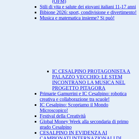
(OFM)
Stili di vita e salute dei giovani italiani 11-17 anni
Bibione 2026: sport, condivisione e divertimento!
Musica e matematica insieme? Si può!
IC CESALPINO PROTAGONISTA A
PALAZZO VECCHIO: LE STEM
INCONTRANO LA MUSICA NEL
PROGETTO PITAGORA
Primarie Gamurrini e IC CesaIpino: robotica
creativa e collaborazione tra scuole!
IC Cesalpino: Scopriamo il Mondo
Microscopico!
Festival della Creatività
Global Money Week alla secondaria di primo
grado Cesalpino
CESALPINO IN EVIDENZA AI
CAMPIONATI INTERNAZIONALI DI