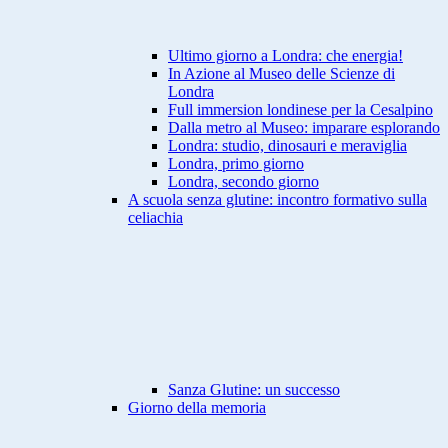
Ultimo giorno a Londra: che energia!
In Azione al Museo delle Scienze di
Londra
Full immersion londinese per la Cesalpino
Dalla metro al Museo: imparare esplorando
Londra: studio, dinosauri e meraviglia
Londra, primo giorno
Londra, secondo giorno
A scuola senza glutine: incontro formativo sulla
celiachia
Sanza Glutine: un successo
Giorno della memoria