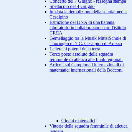
Concerto del 7 Giugno - rassegna stampa
Spettacolo del 4 Giugno
Iniziata la demolizione della scuola media
Cesalpino
Estrazione del DNA di una banana,
laboratorio in collaborazione con l'istituto
CREA
Gemellaggio tra la Musik MittelSchule di
Thuringen e l’I.C. Cesalpino di Arezzo
Lettera ai potenti della terra
Terzo posto assoluto della squadra
femminile di atletica alle finali regionali
Articoli sui Campionati internazionali di
matematici internazionali della Bocconi
Giochi matematici
Vittoria della squadra femminile di atletica
leggera