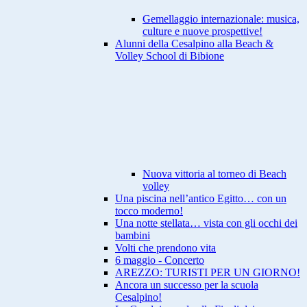
Gemellaggio internazionale: musica,
culture e nuove prospettive!
Alunni della Cesalpino alla Beach &
Volley School di Bibione
Nuova vittoria al torneo di Beach
volley
Una piscina nell’antico Egitto… con un
tocco moderno!
Una notte stellata… vista con gli occhi dei
bambini
Volti che prendono vita
6 maggio - Concerto
AREZZO: TURISTI PER UN GIORNO!
Ancora un successo per la scuola
Cesalpino!