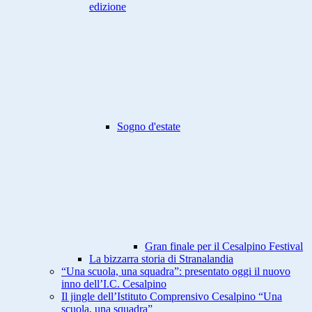
edizione
Sogno d'estate
Gran finale per il Cesalpino Festival
La bizzarra storia di Stranalandia
“Una scuola, una squadra”: presentato oggi il nuovo
inno dell’I.C. Cesalpino
Il jingle dell’Istituto Comprensivo Cesalpino “Una
scuola, una squadra”