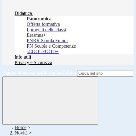
Didattica
Panoramica
Offerta formativa
I progetti delle classi
Erasmus+
PNRR Scuola Futura
PN Scuola e Competenze
sCOOLFOOD+
Info utili
Privacy e Sicurezza
Campo di ricerca per le pagine del sito
Home
>
Novità
>