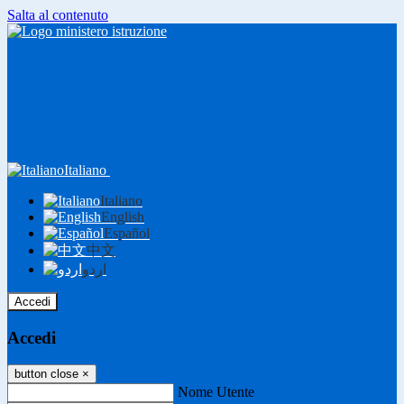
Salta al contenuto
Italiano
Italiano
English
Español
中文
اردو
Accedi
Accedi
button close
×
Nome Utente