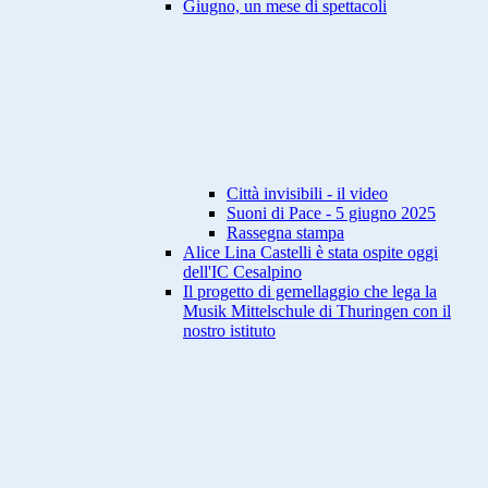
Giugno, un mese di spettacoli
Città invisibili - il video
Suoni di Pace - 5 giugno 2025
Rassegna stampa
Alice Lina Castelli è stata ospite oggi
dell'IC Cesalpino
Il progetto di gemellaggio che lega la
Musik Mittelschule di Thuringen con il
nostro istituto