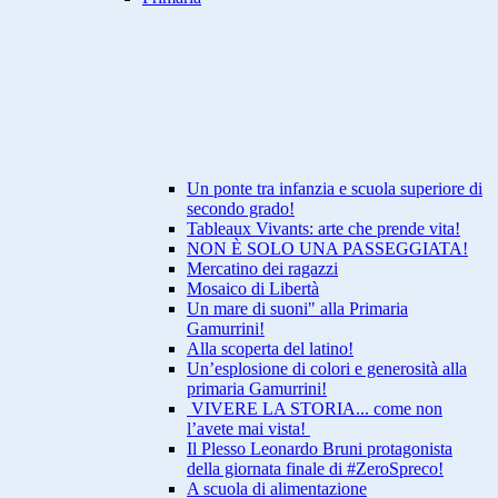
Un ponte tra infanzia e scuola superiore di
secondo grado!
Tableaux Vivants: arte che prende vita!
NON È SOLO UNA PASSEGGIATA!
Mercatino dei ragazzi
Mosaico di Libertà
Un mare di suoni" alla Primaria
Gamurrini!
Alla scoperta del latino!
Un’esplosione di colori e generosità alla
primaria Gamurrini!
VIVERE LA STORIA... come non
l’avete mai vista!
Il Plesso Leonardo Bruni protagonista
della giornata finale di #ZeroSpreco!
A scuola di alimentazione