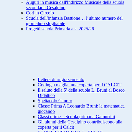
Auguri in musica dall'Indirizzo Musicale della scuola
secondaria Cesalpino
Cori in Circolo
Scuola dell’infanzia Bastione… l’ultimo numero del
giornalino sfogliabile
Progetti scuola Primaria a.s. 2025/26
Lettera di ringraziamento
Coding a maglia: una coperta per il CALCIT
Il saluto della 5ª della scuola L. Bruni al Bosco
Didattico
Spettacolo Canoro
Classe Prima A Leonardo Bruni: la matematica
giocando
Classi prime – Scuola primaria Gamurrini
Gli alunni della Cesalpino contribuiscono alla
coperta per il Calcit