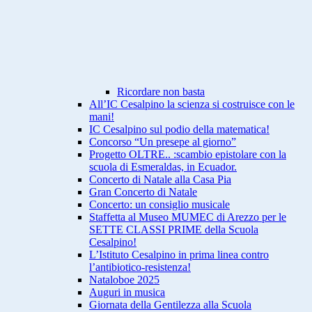
Ricordare non basta
All’IC Cesalpino la scienza si costruisce con le
mani!
IC Cesalpino sul podio della matematica!
Concorso “Un presepe al giorno”
Progetto OLTRE.. :scambio epistolare con la
scuola di Esmeraldas, in Ecuador.
Concerto di Natale alla Casa Pia
Gran Concerto di Natale
Concerto: un consiglio musicale
Staffetta al Museo MUMEC di Arezzo per le
SETTE CLASSI PRIME della Scuola
Cesalpino!
L’Istituto Cesalpino in prima linea contro
l’antibiotico-resistenza!
Nataloboe 2025
Auguri in musica
Giornata della Gentilezza alla Scuola