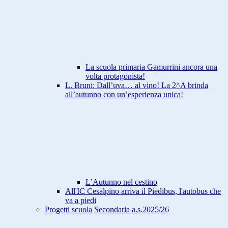
La scuola primaria Gamurrini ancora una
volta protagonista!
L. Bruni: Dall’uva… al vino! La 2^A brinda
all’autunno con un’esperienza unica!
L’Autunno nel cestino
All'IC Cesalpino arriva il Piedibus, l'autobus che
va a piedi
Progetti scuola Secondaria a.s.2025/26