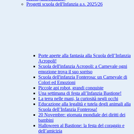
Progetti scuola dell'Infanzia a.s. 2025/26
Porte aperte alla fantasia alla Scuola dell’Infanzia
Acropoli!
Scuola dell'infanzia Acropoli: a Carnevale ogni
emozione trova il suo sorriso
Scuola dell'infanzia Fonterosa: un Carnevale di
Colori ed Emozioni
Piccole api robot, grandi conquiste
Una settimana di festa all’Infanzia Bastione!
La terra nelle mani, la curiosità negli occhi
Educazione alla legalità e tutela degli animali alla
Scuola dell’Infanzia Fonterosa!
20 Novembre: giornata mondiale dei diritti dei
bambini
Halloween al Bastione: la festa del coraggio e
dell’amicizia