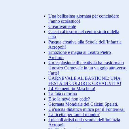
Una bellissima giornata per concludere
l’anno scolastico!
Creartivamente
Caccia al tesoro nel centro storico della
città
Pasqua creativa alla Scuola dell’Infanzia
Acropoli!
Emozione e magia al Teatro Pietro
Aretino!
Un’esplosione di creatività ha trasformato
il nostro Carnevale in un viaggio attraverso
l’arte!
CARNEVALE AL BASTIONE: UNA
FESTA DI COLORI E CREATIVITÀ!
I 4 Elementi in Maschera!
La fata colorina
E se la neve non cade?
Giornata Mondiale dei Calzini Spaiati.
Un'uscita didattica mitica per il Fonterosa!
La ricetta per fare il mondo?
I piccoli artisti della scuola dell’infanzia
Acropoli