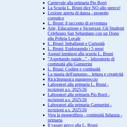
Carnevale alla primaria Pio Borri
La Scuola L. Bruni dice NO allo spreco!
Lezione aperta di danza - progetto
coreutico
L. Bruni: il racconto di avventura
Arte, Educazione e Sicurezza: Gli Studenti
Celebrano San Sebastiano con un Dono
alla Polizia Locale
L. Bruni: Imballaggi e Curiosità
L. Bruni: Esploraqndo i 5 sensi
Auguri luminosi alla scuola L. Bruni
"Aspettando natale..." - laboratorio di
continuità alla Gamurrini
L. Bruni: Coding e continuità
La magia dell'autunno... lettura e creatività
Riciclinmusica mangereccio
Laboratori alla primaria L. Bruni -
iscrizioni a.s. 2025/26
Laboratori alla primaria Pio Borri -
iscrizioni a.s. 2025/26
Laboratori alla primaria Gamurrini -
iscrizioni a.s. 2025/26
Vera la mongolfiera - continuità Infanzia -
primaria
Il vasaio greco alla L. Bruni