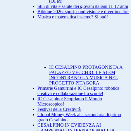
(OFM)
Stili di vita e salute dei giovani italiani 11-17 anni
Bibione 2026: sport, condivisione e divertimento!
Musica e matematica insieme? Si può!
IC CESALPINO PROTAGONISTA A
PALAZZO VECCHIO: LE STEM
INCONTRANO LA MUSICA NEL
PROGETTO PITAGORA
Primarie Gamurrini e IC CesaIpino: robotica
creativa e collaborazione tra scuole!
IC Cesalpino: Scopriamo il Mondo
Microscopico!
Festival della Creatività
Global Money Week alla secondaria di primo
grado Cesalpino
CESALPINO IN EVIDENZA AI
CAMPIONATI INTERNAZIONALI DI