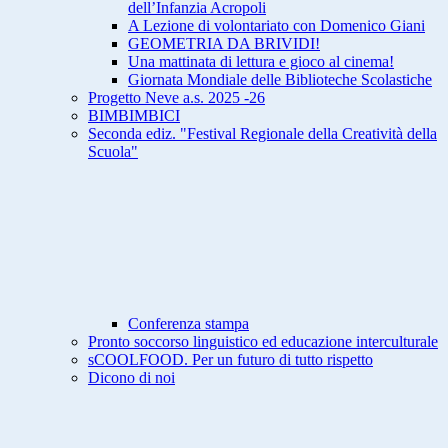
dell’Infanzia Acropoli
A Lezione di volontariato con Domenico Giani
GEOMETRIA DA BRIVIDI!
Una mattinata di lettura e gioco al cinema!
Giornata Mondiale delle Biblioteche Scolastiche
Progetto Neve a.s. 2025 -26
BIMBIMBICI
Seconda ediz. "Festival Regionale della Creatività della
Scuola"
Conferenza stampa
Pronto soccorso linguistico ed educazione interculturale
sCOOLFOOD. Per un futuro di tutto rispetto
Dicono di noi