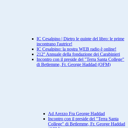
IC Cesalpino | Dietro le quinte del libro: le prime
incontrano l'autrice!
IC Cesalpino: la nostra WEB radio è online!
212° Annuale della fondazione dei Carabinieri
Incontro con il preside del "Terra Santa College"
di Betlemme, Fr. George Haddad (OFM)
Ad Arezzo Fra George Haddad
Incontro con il preside del "Terra Santa
College" di Betlemme, Fr. George Haddad