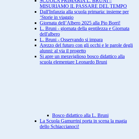
SCUOLA PRIMARIA L. BRUNI –
MISURIAMO IL PASSARE DEL TEMPO
Dall'Infanzia alla scuola primaria: insieme per
‘Storie in viaggio
Giornata dell’Albero 2025 alla Pio Borri!
L. Bruni - giornata della gentilezza e Giornata
dell'albero
L. Bruni - Osservando si impara
Arezzo del futuro con gli occhi e le parole degli
alunni: al via il progetto
Si apre un meraviglioso bosco didattico alla
scuola elementare Leonardo Bruni
Bosco didattico alla L. Bruni
La Scuola Gamurrini porta in scena la magia
dello Schiaccianoci!