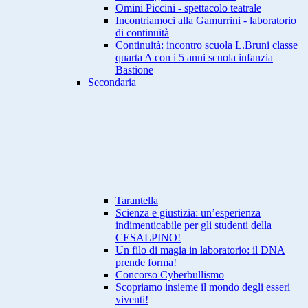
Omini Piccini - spettacolo teatrale
Incontriamoci alla Gamurrini - laboratorio
di continuità
Continuità: incontro scuola L.Bruni classe
quarta A con i 5 anni scuola infanzia
Bastione
Secondaria
Tarantella
Scienza e giustizia: un’esperienza
indimenticabile per gli studenti della
CESALPINO!
Un filo di magia in laboratorio: il DNA
prende forma!
Concorso Cyberbullismo
Scopriamo insieme il mondo degli esseri
viventi!