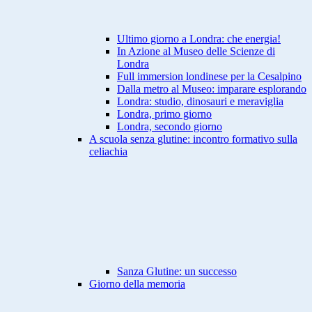
Ultimo giorno a Londra: che energia!
In Azione al Museo delle Scienze di
Londra
Full immersion londinese per la Cesalpino
Dalla metro al Museo: imparare esplorando
Londra: studio, dinosauri e meraviglia
Londra, primo giorno
Londra, secondo giorno
A scuola senza glutine: incontro formativo sulla
celiachia
Sanza Glutine: un successo
Giorno della memoria