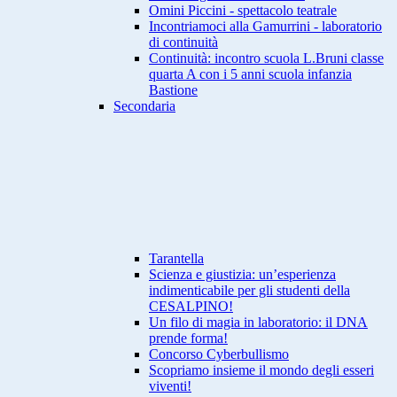
Omini Piccini - spettacolo teatrale
Incontriamoci alla Gamurrini - laboratorio
di continuità
Continuità: incontro scuola L.Bruni classe
quarta A con i 5 anni scuola infanzia
Bastione
Secondaria
Tarantella
Scienza e giustizia: un’esperienza
indimenticabile per gli studenti della
CESALPINO!
Un filo di magia in laboratorio: il DNA
prende forma!
Concorso Cyberbullismo
Scopriamo insieme il mondo degli esseri
viventi!