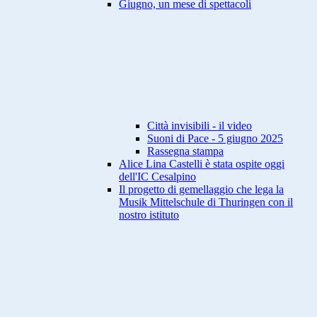
Giugno, un mese di spettacoli
Città invisibili - il video
Suoni di Pace - 5 giugno 2025
Rassegna stampa
Alice Lina Castelli è stata ospite oggi
dell'IC Cesalpino
Il progetto di gemellaggio che lega la
Musik Mittelschule di Thuringen con il
nostro istituto