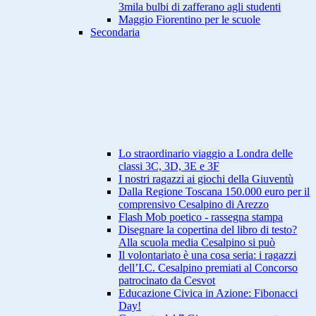
3mila bulbi di zafferano agli studenti
Maggio Fiorentino per le scuole
Secondaria
Lo straordinario viaggio a Londra delle
classi 3C, 3D, 3E e 3F
I nostri ragazzi ai giochi della Giuventù
Dalla Regione Toscana 150.000 euro per il
comprensivo Cesalpino di Arezzo
Flash Mob poetico - rassegna stampa
Disegnare la copertina del libro di testo?
Alla scuola media Cesalpino si può
Il volontariato è una cosa seria: i ragazzi
dell’I.C. Cesalpino premiati al Concorso
patrocinato da Cesvot
Educazione Civica in Azione: Fibonacci
Day!