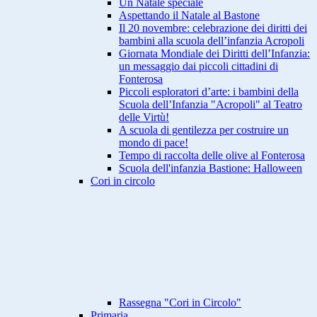
Un Natale speciale
Aspettando il Natale al Bastone
Il 20 novembre: celebrazione dei diritti dei
bambini alla scuola dell’infanzia Acropoli
Giornata Mondiale dei Diritti dell’Infanzia:
un messaggio dai piccoli cittadini di
Fonterosa
Piccoli esploratori d’arte: i bambini della
Scuola dell’Infanzia "Acropoli" al Teatro
delle Virtù!
A scuola di gentilezza per costruire un
mondo di pace!
Tempo di raccolta delle olive al Fonterosa
Scuola dell'infanzia Bastione: Halloween
Cori in circolo
Rassegna "Cori in Circolo"
Primaria