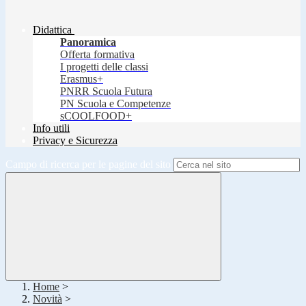
Didattica
Panoramica
Offerta formativa
I progetti delle classi
Erasmus+
PNRR Scuola Futura
PN Scuola e Competenze
sCOOLFOOD+
Info utili
Privacy e Sicurezza
Campo di ricerca per le pagine del sito
Home
>
Novità
>