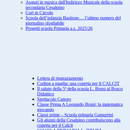
Auguri in musica dall'Indirizzo Musicale della scuola
secondaria Cesalpino
Cori in Circolo
Scuola dell’infanzia Bastione… l’ultimo numero del
giornalino sfogliabile
Progetti scuola Primaria a.s. 2025/26
Lettera di ringraziamento
Coding a maglia: una coperta per il CALCIT
Il saluto della 5ª della scuola L. Bruni al Bosco
Didattico
Spettacolo Canoro
Classe Prima A Leonardo Bruni: la matematica
giocando
Classi prime – Scuola primaria Gamurrini
Gli alunni della Cesalpino contribuiscono alla
coperta per il Calcit