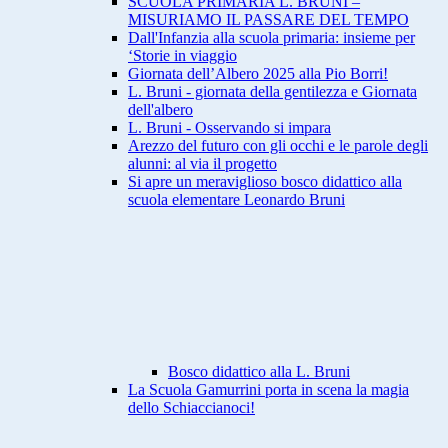
SCUOLA PRIMARIA L. BRUNI –
MISURIAMO IL PASSARE DEL TEMPO
Dall'Infanzia alla scuola primaria: insieme per
‘Storie in viaggio
Giornata dell’Albero 2025 alla Pio Borri!
L. Bruni - giornata della gentilezza e Giornata
dell'albero
L. Bruni - Osservando si impara
Arezzo del futuro con gli occhi e le parole degli
alunni: al via il progetto
Si apre un meraviglioso bosco didattico alla
scuola elementare Leonardo Bruni
Bosco didattico alla L. Bruni
La Scuola Gamurrini porta in scena la magia
dello Schiaccianoci!