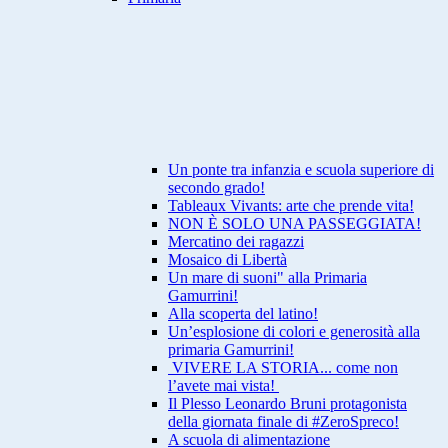
Un ponte tra infanzia e scuola superiore di
secondo grado!
Tableaux Vivants: arte che prende vita!
NON È SOLO UNA PASSEGGIATA!
Mercatino dei ragazzi
Mosaico di Libertà
Un mare di suoni" alla Primaria
Gamurrini!
Alla scoperta del latino!
Un’esplosione di colori e generosità alla
primaria Gamurrini!
VIVERE LA STORIA... come non
l’avete mai vista!
Il Plesso Leonardo Bruni protagonista
della giornata finale di #ZeroSpreco!
A scuola di alimentazione