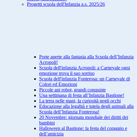
Progetti scuola dell'Infanzia a.s. 2025/26
Porte aperte alla fantasia alla Scuola dell’Infanzia
Acropoli!
Scuola dell'infanzia Acropoli: a Carnevale ogni
emozione trova il suo sorriso
Scuola dell'infanzia Fonterosa: un Carnevale di
Colori ed Emozioni
Piccole api robot, grandi conquiste
Una settimana di festa all’Infanzia Bastione!
La terra nelle mani, la curiosità negli occhi
Educazione alla legalità e tutela degli animali alla
Scuola dell’Infanzia Fonterosa!
20 Novembre: giornata mondiale dei diritti dei
bambini
Halloween al Bastione: la festa del coraggio e
dell’amicizia