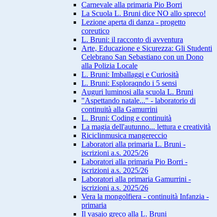
Carnevale alla primaria Pio Borri
La Scuola L. Bruni dice NO allo spreco!
Lezione aperta di danza - progetto
coreutico
L. Bruni: il racconto di avventura
Arte, Educazione e Sicurezza: Gli Studenti
Celebrano San Sebastiano con un Dono
alla Polizia Locale
L. Bruni: Imballaggi e Curiosità
L. Bruni: Esploraqndo i 5 sensi
Auguri luminosi alla scuola L. Bruni
"Aspettando natale..." - laboratorio di
continuità alla Gamurrini
L. Bruni: Coding e continuità
La magia dell'autunno... lettura e creatività
Riciclinmusica mangereccio
Laboratori alla primaria L. Bruni -
iscrizioni a.s. 2025/26
Laboratori alla primaria Pio Borri -
iscrizioni a.s. 2025/26
Laboratori alla primaria Gamurrini -
iscrizioni a.s. 2025/26
Vera la mongolfiera - continuità Infanzia -
primaria
Il vasaio greco alla L. Bruni