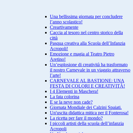
Una bellissima giornata per concludere
l’anno scolastico!
Creartivamente
Caccia al tesoro nel centro storico della
città
Pasqua creativa alla Scuola dell’Infanzia
Acropoli!
Emozione e magia al Teatro Pietro
Aretino!
Un’esplosione di creatività ha trasformato
il nostro Carnevale in un viaggio attraverso
l’arte!
CARNEVALE AL BASTIONE: UNA
FESTA DI COLORI E CREATIVITÀ!
I 4 Elementi in Maschera!
La fata colorina
E se la neve non cade?
Giornata Mondiale dei Calzini Spaiati.
Un'uscita didattica mitica per il Fonterosa!
La ricetta per fare il mondo?
I piccoli artisti della scuola dell’infanzia
Acropoli