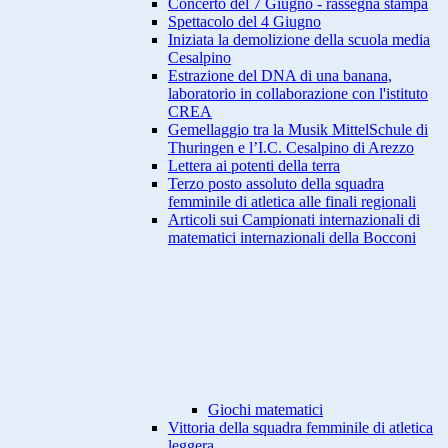
Concerto del 7 Giugno - rassegna stampa
Spettacolo del 4 Giugno
Iniziata la demolizione della scuola media
Cesalpino
Estrazione del DNA di una banana,
laboratorio in collaborazione con l'istituto
CREA
Gemellaggio tra la Musik MittelSchule di
Thuringen e l’I.C. Cesalpino di Arezzo
Lettera ai potenti della terra
Terzo posto assoluto della squadra
femminile di atletica alle finali regionali
Articoli sui Campionati internazionali di
matematici internazionali della Bocconi
Giochi matematici
Vittoria della squadra femminile di atletica
leggera