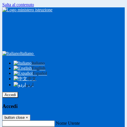
Salta al contenuto
Italiano
Italiano
English
Español
中文
اردو
Accedi
Accedi
button close
×
Nome Utente