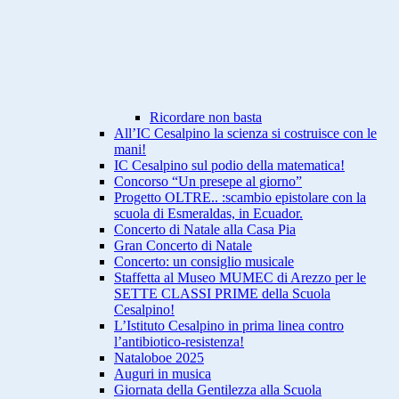
Ricordare non basta
All’IC Cesalpino la scienza si costruisce con le
mani!
IC Cesalpino sul podio della matematica!
Concorso “Un presepe al giorno”
Progetto OLTRE.. :scambio epistolare con la
scuola di Esmeraldas, in Ecuador.
Concerto di Natale alla Casa Pia
Gran Concerto di Natale
Concerto: un consiglio musicale
Staffetta al Museo MUMEC di Arezzo per le
SETTE CLASSI PRIME della Scuola
Cesalpino!
L’Istituto Cesalpino in prima linea contro
l’antibiotico-resistenza!
Nataloboe 2025
Auguri in musica
Giornata della Gentilezza alla Scuola