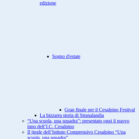
edizione
Sogno d'estate
Gran finale per il Cesalpino Festival
La bizzarra storia di Stranalandia
“Una scuola, una squadra”: presentato oggi il nuovo
inno dell’I.C. Cesalpino
Il jingle dell’Istituto Comprensivo Cesalpino “Una
scuola, una squadra”