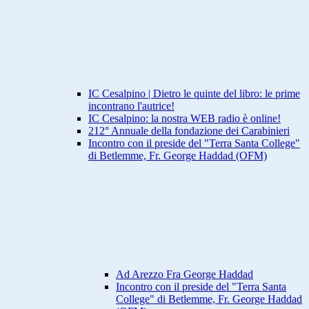
IC Cesalpino | Dietro le quinte del libro: le prime
incontrano l'autrice!
IC Cesalpino: la nostra WEB radio è online!
212° Annuale della fondazione dei Carabinieri
Incontro con il preside del "Terra Santa College"
di Betlemme, Fr. George Haddad (OFM)
Ad Arezzo Fra George Haddad
Incontro con il preside del "Terra Santa
College" di Betlemme, Fr. George Haddad