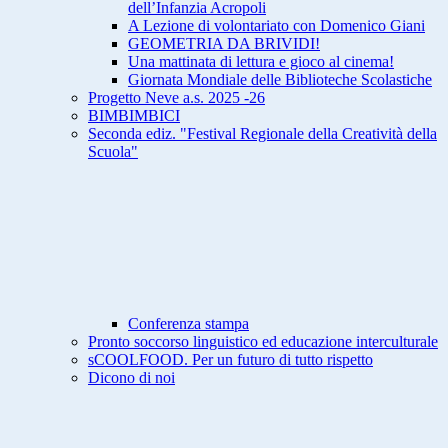
dell’Infanzia Acropoli
A Lezione di volontariato con Domenico Giani
GEOMETRIA DA BRIVIDI!
Una mattinata di lettura e gioco al cinema!
Giornata Mondiale delle Biblioteche Scolastiche
Progetto Neve a.s. 2025 -26
BIMBIMBICI
Seconda ediz. "Festival Regionale della Creatività della
Scuola"
Conferenza stampa
Pronto soccorso linguistico ed educazione interculturale
sCOOLFOOD. Per un futuro di tutto rispetto
Dicono di noi