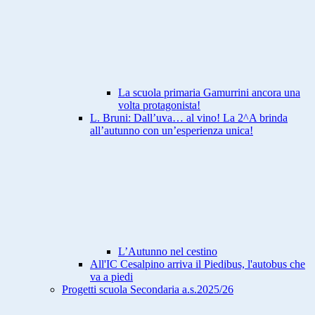
La scuola primaria Gamurrini ancora una
volta protagonista!
L. Bruni: Dall’uva… al vino! La 2^A brinda
all’autunno con un’esperienza unica!
L’Autunno nel cestino
All'IC Cesalpino arriva il Piedibus, l'autobus che
va a piedi
Progetti scuola Secondaria a.s.2025/26