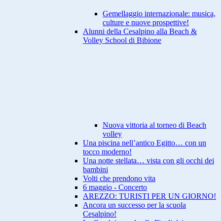
Gemellaggio internazionale: musica,
culture e nuove prospettive!
Alunni della Cesalpino alla Beach &
Volley School di Bibione
Nuova vittoria al torneo di Beach
volley
Una piscina nell’antico Egitto… con un
tocco moderno!
Una notte stellata… vista con gli occhi dei
bambini
Volti che prendono vita
6 maggio - Concerto
AREZZO: TURISTI PER UN GIORNO!
Ancora un successo per la scuola
Cesalpino!