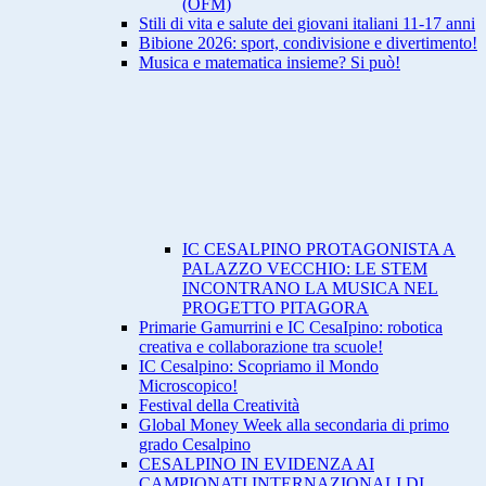
(OFM)
Stili di vita e salute dei giovani italiani 11-17 anni
Bibione 2026: sport, condivisione e divertimento!
Musica e matematica insieme? Si può!
IC CESALPINO PROTAGONISTA A
PALAZZO VECCHIO: LE STEM
INCONTRANO LA MUSICA NEL
PROGETTO PITAGORA
Primarie Gamurrini e IC CesaIpino: robotica
creativa e collaborazione tra scuole!
IC Cesalpino: Scopriamo il Mondo
Microscopico!
Festival della Creatività
Global Money Week alla secondaria di primo
grado Cesalpino
CESALPINO IN EVIDENZA AI
CAMPIONATI INTERNAZIONALI DI