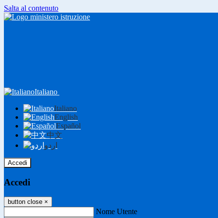
Salta al contenuto
Italiano
Italiano
English
Español
中文
اردو
Accedi
Accedi
button close
×
Nome Utente