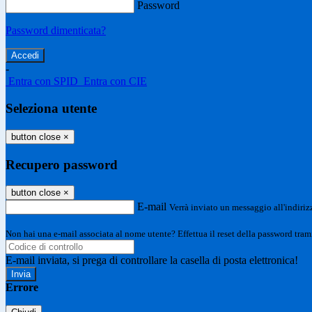
Password
Password dimenticata?
-
Entra con SPID
Entra con CIE
Seleziona utente
button close
×
Recupero password
button close
×
E-mail
Verrà inviato un messaggio all'indirizz
Non hai una e-mail associata al nome utente? Effettua il reset della password tram
E-mail inviata, si prega di controllare la casella di posta elettronica!
Errore