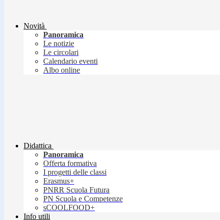
Novità
Panoramica
Le notizie
Le circolari
Calendario eventi
Albo online
Didattica
Panoramica
Offerta formativa
I progetti delle classi
Erasmus+
PNRR Scuola Futura
PN Scuola e Competenze
sCOOLFOOD+
Info utili