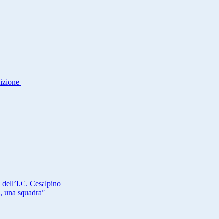
dizione
 dell’I.C. Cesalpino
a, una squadra”