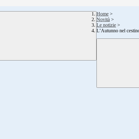
Home
>
Novità
>
Le notizie
>
L’Autunno nel cestin