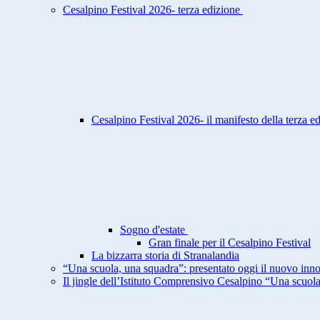
Cesalpino Festival 2026- terza edizione
Cesalpino Festival 2026- il manifesto della terza e
Sogno d'estate
Gran finale per il Cesalpino Festival
La bizzarra storia di Stranalandia
“Una scuola, una squadra”: presentato oggi il nuovo inno
Il jingle dell’Istituto Comprensivo Cesalpino “Una scuol