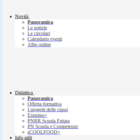
Novità
Panoramica
Le notizie
Le circolari
Calendario eventi
Albo online
Didattica
Panoramica
Offerta formativa
I progetti delle classi
Erasmus+
PNRR Scuola Futura
PN Scuola e Competenze
sCOOLFOOD+
Info utili