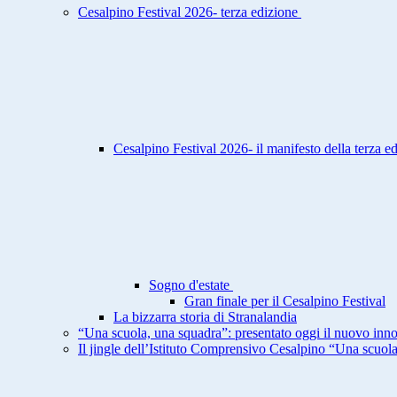
Cesalpino Festival 2026- terza edizione
Cesalpino Festival 2026- il manifesto della terza e
Sogno d'estate
Gran finale per il Cesalpino Festival
La bizzarra storia di Stranalandia
“Una scuola, una squadra”: presentato oggi il nuovo inno
Il jingle dell’Istituto Comprensivo Cesalpino “Una scuol