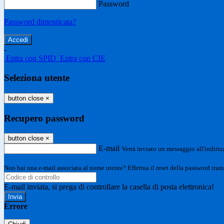
Password
Password dimenticata?
-
Entra con SPID
Entra con CIE
Seleziona utente
button close
×
Recupero password
button close
×
E-mail
Verrà inviato un messaggio all'indirizz
Non hai una e-mail associata al nome utente? Effettua il reset della password tram
E-mail inviata, si prega di controllare la casella di posta elettronica!
Errore