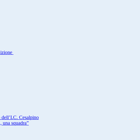
dizione
 dell’I.C. Cesalpino
a, una squadra”