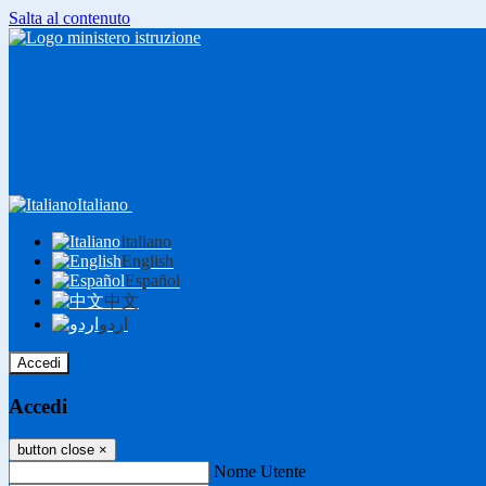
Salta al contenuto
Italiano
Italiano
English
Español
中文
اردو
Accedi
Accedi
button close
×
Nome Utente