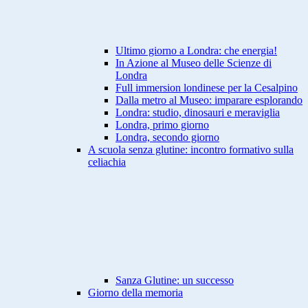
Ultimo giorno a Londra: che energia!
In Azione al Museo delle Scienze di
Londra
Full immersion londinese per la Cesalpino
Dalla metro al Museo: imparare esplorando
Londra: studio, dinosauri e meraviglia
Londra, primo giorno
Londra, secondo giorno
A scuola senza glutine: incontro formativo sulla
celiachia
Sanza Glutine: un successo
Giorno della memoria