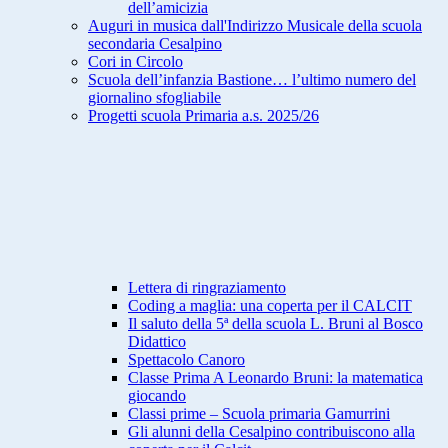
dell’amicizia
Auguri in musica dall'Indirizzo Musicale della scuola
secondaria Cesalpino
Cori in Circolo
Scuola dell’infanzia Bastione… l’ultimo numero del
giornalino sfogliabile
Progetti scuola Primaria a.s. 2025/26
Lettera di ringraziamento
Coding a maglia: una coperta per il CALCIT
Il saluto della 5ª della scuola L. Bruni al Bosco
Didattico
Spettacolo Canoro
Classe Prima A Leonardo Bruni: la matematica
giocando
Classi prime – Scuola primaria Gamurrini
Gli alunni della Cesalpino contribuiscono alla