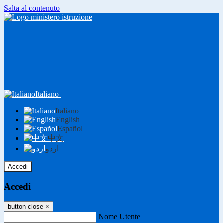
Salta al contenuto
Italiano
Italiano
English
Español
中文
اردو
Accedi
Accedi
button close
×
Nome Utente