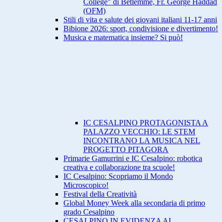
College" di Betlemme, Fr. George Haddad
(OFM)
Stili di vita e salute dei giovani italiani 11-17 anni
Bibione 2026: sport, condivisione e divertimento!
Musica e matematica insieme? Si può!
IC CESALPINO PROTAGONISTA A
PALAZZO VECCHIO: LE STEM
INCONTRANO LA MUSICA NEL
PROGETTO PITAGORA
Primarie Gamurrini e IC CesaIpino: robotica
creativa e collaborazione tra scuole!
IC Cesalpino: Scopriamo il Mondo
Microscopico!
Festival della Creatività
Global Money Week alla secondaria di primo
grado Cesalpino
CESALPINO IN EVIDENZA AI