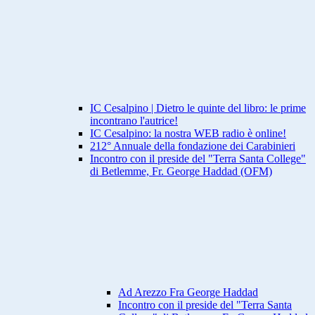
IC Cesalpino | Dietro le quinte del libro: le prime
incontrano l'autrice!
IC Cesalpino: la nostra WEB radio è online!
212° Annuale della fondazione dei Carabinieri
Incontro con il preside del "Terra Santa College"
di Betlemme, Fr. George Haddad (OFM)
Ad Arezzo Fra George Haddad
Incontro con il preside del "Terra Santa