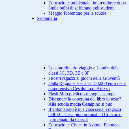
Educazione ambientale, imprenditore dona
3mila bulbi di zafferano agli studenti
Maggio Fiorentino per le scuole
Secondaria
Lo straordinario viaggio a Londra delle
classi 3C, 3D, 3E e 3F
I nostri ragazzi ai giochi della Giuventù
Dalla Regione Toscana 150.000 euro per il
comprensivo Cesalpino di Arezzo
Flash Mob poetico - rassegna stampa
Disegnare la copertina del libro di testo?
Alla scuola media Cesalpino si può
Il volontariato è una cosa seria: i ragazzi
dell’I.C. Cesalpino premiati al Concorso
patrocinato da Cesvot
Educazione Civica in Azione: Fibonacci