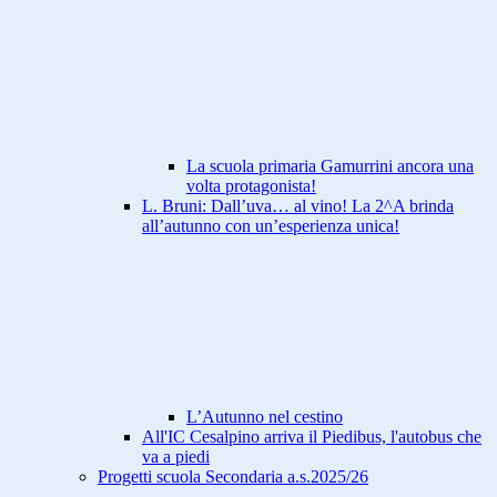
La scuola primaria Gamurrini ancora una
volta protagonista!
L. Bruni: Dall’uva… al vino! La 2^A brinda
all’autunno con un’esperienza unica!
L’Autunno nel cestino
All'IC Cesalpino arriva il Piedibus, l'autobus che
va a piedi
Progetti scuola Secondaria a.s.2025/26