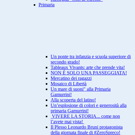
Primaria
Un ponte tra infanzia e scuola superiore di
secondo grado!
Tableaux Vivants: arte che prende vita!
NON È SOLO UNA PASSEGGIATA!
Mercatino dei ragazzi
Mosaico di Libertà
Un mare di suoni" alla Primaria
Gamurrini!
Alla scoperta del latino!
Un’esplosione di colori e generosità alla
primaria Gamurrini!
VIVERE LA STORIA... come non
l’avete mai vista!
Il Plesso Leonardo Bruni protagonista
della giornata finale di #ZeroSpreco!