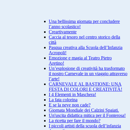
Una bellissima giornata per concludere
l’anno scolastico!
Creartivamente
Caccia al tesoro nel centro storico della
città
Pasqua creativa alla Scuola dell’Infanzia
Acropoli!
Emozione e magia al Teatro Pietro
Aretino!
Un’esplosione di creatività ha trasformato
il nostro Carnevale in un viaggio attraverso
l’arte!
CARNEVALE AL BASTIONE: UNA
FESTA DI COLORI E CREATIVITÀ!
I 4 Elementi in Maschera!
La fata colorina
E se la neve non cade?
Giornata Mondiale dei Calzini Spaiati.
Un'uscita didattica mitica per il Fonterosa!
La ricetta per fare il mondo?
I piccoli artisti della scuola dell’infanzia