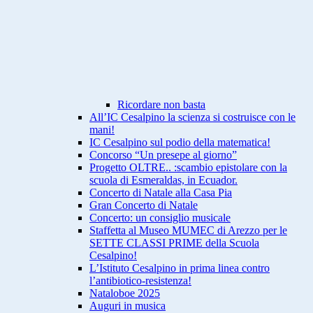
Ricordare non basta
All’IC Cesalpino la scienza si costruisce con le
mani!
IC Cesalpino sul podio della matematica!
Concorso “Un presepe al giorno”
Progetto OLTRE.. :scambio epistolare con la
scuola di Esmeraldas, in Ecuador.
Concerto di Natale alla Casa Pia
Gran Concerto di Natale
Concerto: un consiglio musicale
Staffetta al Museo MUMEC di Arezzo per le
SETTE CLASSI PRIME della Scuola
Cesalpino!
L’Istituto Cesalpino in prima linea contro
l’antibiotico-resistenza!
Nataloboe 2025
Auguri in musica