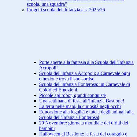
scuola, una squadra”
Progetti scuola dell'Infanzia a.s. 2025/26
Porte aperte alla fantasia alla Scuola dell’Infanzia
Acropoli!
Scuola dell'infanzia Acropoli: a Carnevale ogni
emozione trova il suo sorriso
Scuola dell'infanzia Fonterosa: un Carnevale di
Colori ed Emozioni
Piccole api robot, grandi conquiste
Una settimana di festa all’Infanzia Bastione!
La terra nelle mani, la curiosità negli occhi
Educazione alla legalità e tutela degli animali alla
Scuola dell’Infanzia Fonterosa!
20 Novembre: giornata mondiale dei diritti dei
bambini
Halloween al Bastione: la festa del coraggio e