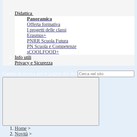
Didattica
Panoramica
Offerta formativa
I progetti delle classi
Erasmus+
PNRR Scuola Futura
PN Scuola e Competenze
sCOOLFOOD+
Info utili
Privacy e Sicurezza
Campo di ricerca per le pagine del sito
Home
>
Novità
>