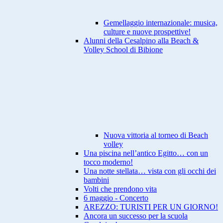
Gemellaggio internazionale: musica,
culture e nuove prospettive!
Alunni della Cesalpino alla Beach &
Volley School di Bibione
Nuova vittoria al torneo di Beach
volley
Una piscina nell’antico Egitto… con un
tocco moderno!
Una notte stellata… vista con gli occhi dei
bambini
Volti che prendono vita
6 maggio - Concerto
AREZZO: TURISTI PER UN GIORNO!
Ancora un successo per la scuola