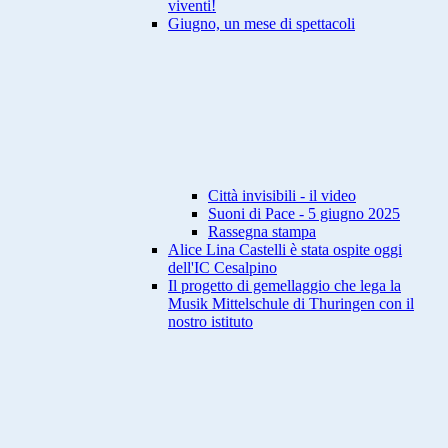
viventi!
Giugno, un mese di spettacoli
Città invisibili - il video
Suoni di Pace - 5 giugno 2025
Rassegna stampa
Alice Lina Castelli è stata ospite oggi
dell'IC Cesalpino
Il progetto di gemellaggio che lega la
Musik Mittelschule di Thuringen con il
nostro istituto