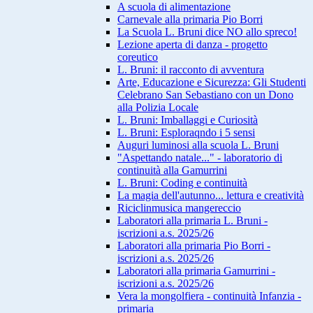
A scuola di alimentazione
Carnevale alla primaria Pio Borri
La Scuola L. Bruni dice NO allo spreco!
Lezione aperta di danza - progetto
coreutico
L. Bruni: il racconto di avventura
Arte, Educazione e Sicurezza: Gli Studenti
Celebrano San Sebastiano con un Dono
alla Polizia Locale
L. Bruni: Imballaggi e Curiosità
L. Bruni: Esploraqndo i 5 sensi
Auguri luminosi alla scuola L. Bruni
"Aspettando natale..." - laboratorio di
continuità alla Gamurrini
L. Bruni: Coding e continuità
La magia dell'autunno... lettura e creatività
Riciclinmusica mangereccio
Laboratori alla primaria L. Bruni -
iscrizioni a.s. 2025/26
Laboratori alla primaria Pio Borri -
iscrizioni a.s. 2025/26
Laboratori alla primaria Gamurrini -
iscrizioni a.s. 2025/26
Vera la mongolfiera - continuità Infanzia -
primaria