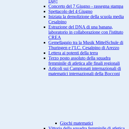
Day!
Concerto del 7 Giugno - rassegna stampa
Spettacolo del 4 Giugno
Iniziata la demolizione della scuola media
Cesalpino
Estrazione del DNA di una banana,
laboratorio in collaborazione con l'istituto
CREA
Gemellaggio tra la Musik MittelSchule di
Thuringen e l’I.C. Cesalpino di Arezzo
Lettera ai potenti della terra
Terzo posto assoluto della squadra
femminile di atletica alle finali regionali
Articoli sui Campionati internazionali di
matematici internazionali della Bocconi
Giochi matematici
Vittoria della squadra femminile di atletica