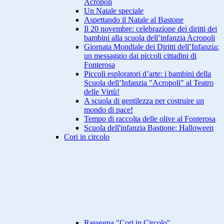
Acropoli
Un Natale speciale
Aspettando il Natale al Bastone
Il 20 novembre: celebrazione dei diritti dei
bambini alla scuola dell’infanzia Acropoli
Giornata Mondiale dei Diritti dell’Infanzia:
un messaggio dai piccoli cittadini di
Fonterosa
Piccoli esploratori d’arte: i bambini della
Scuola dell’Infanzia "Acropoli" al Teatro
delle Virtù!
A scuola di gentilezza per costruire un
mondo di pace!
Tempo di raccolta delle olive al Fonterosa
Scuola dell'infanzia Bastione: Halloween
Cori in circolo
Rassegna "Cori in Circolo"