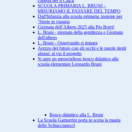
coperta per il Calcit
SCUOLA PRIMARIA L. BRUNI –
MISURIAMO IL PASSARE DEL TEMPO
Dall'Infanzia alla scuola primaria: insieme per
‘Storie in viaggio
Giornata dell’Albero 2025 alla Pio Borri!
L. Bruni - giornata della gentilezza e Giornata
dell'albero
L. Bruni - Osservando si impara
Arezzo del futuro con gli occhi e le parole degli
alunni: al via il progetto
Si apre un meraviglioso bosco didattico alla
scuola elementare Leonardo Bruni
Bosco didattico alla L. Bruni
La Scuola Gamurrini porta in scena la magia
dello Schiaccianoci!