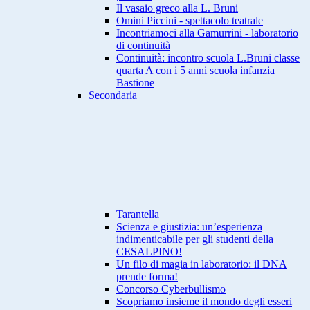
Il vasaio greco alla L. Bruni
Omini Piccini - spettacolo teatrale
Incontriamoci alla Gamurrini - laboratorio
di continuità
Continuità: incontro scuola L.Bruni classe
quarta A con i 5 anni scuola infanzia
Bastione
Secondaria
Tarantella
Scienza e giustizia: un’esperienza
indimenticabile per gli studenti della
CESALPINO!
Un filo di magia in laboratorio: il DNA
prende forma!
Concorso Cyberbullismo
Scopriamo insieme il mondo degli esseri