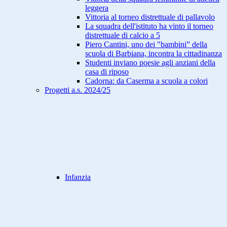
leggera
Vittoria al torneo distrettuale di pallavolo
La squadra dell'istituto ha vinto il torneo
distrettuale di calcio a 5
Piero Cantini, uno dei "bambini” della
scuola di Barbiana, incontra la cittadinanza
Studenti inviano poesie agli anziani della
casa di riposo
Cadorna: da Caserma a scuola a colori
Progetti a.s. 2024/25
Infanzia