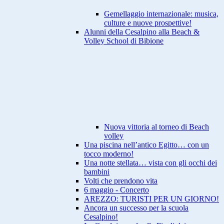
Gemellaggio internazionale: musica,
culture e nuove prospettive!
Alunni della Cesalpino alla Beach &
Volley School di Bibione
Nuova vittoria al torneo di Beach
volley
Una piscina nell’antico Egitto… con un
tocco moderno!
Una notte stellata… vista con gli occhi dei
bambini
Volti che prendono vita
6 maggio - Concerto
AREZZO: TURISTI PER UN GIORNO!
Ancora un successo per la scuola
Cesalpino!