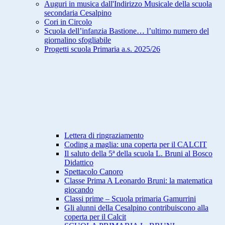
Auguri in musica dall'Indirizzo Musicale della scuola
secondaria Cesalpino
Cori in Circolo
Scuola dell’infanzia Bastione… l’ultimo numero del
giornalino sfogliabile
Progetti scuola Primaria a.s. 2025/26
Lettera di ringraziamento
Coding a maglia: una coperta per il CALCIT
Il saluto della 5ª della scuola L. Bruni al Bosco
Didattico
Spettacolo Canoro
Classe Prima A Leonardo Bruni: la matematica
giocando
Classi prime – Scuola primaria Gamurrini
Gli alunni della Cesalpino contribuiscono alla
coperta per il Calcit