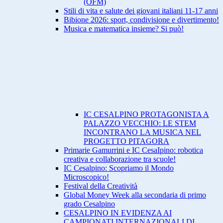
(OFM)
Stili di vita e salute dei giovani italiani 11-17 anni
Bibione 2026: sport, condivisione e divertimento!
Musica e matematica insieme? Si può!
IC CESALPINO PROTAGONISTA A
PALAZZO VECCHIO: LE STEM
INCONTRANO LA MUSICA NEL
PROGETTO PITAGORA
Primarie Gamurrini e IC CesaIpino: robotica
creativa e collaborazione tra scuole!
IC Cesalpino: Scopriamo il Mondo
Microscopico!
Festival della Creatività
Global Money Week alla secondaria di primo
grado Cesalpino
CESALPINO IN EVIDENZA AI
CAMPIONATI INTERNAZIONALI DI