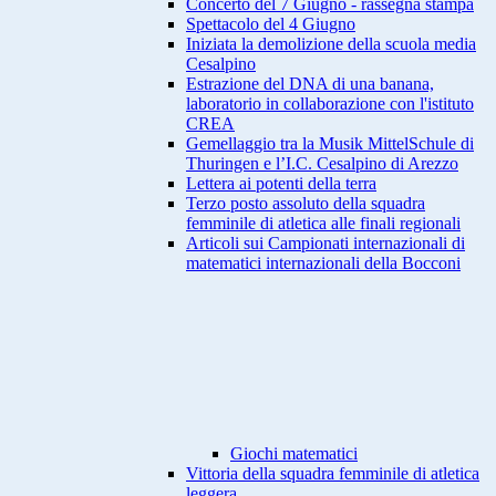
Concerto del 7 Giugno - rassegna stampa
Spettacolo del 4 Giugno
Iniziata la demolizione della scuola media
Cesalpino
Estrazione del DNA di una banana,
laboratorio in collaborazione con l'istituto
CREA
Gemellaggio tra la Musik MittelSchule di
Thuringen e l’I.C. Cesalpino di Arezzo
Lettera ai potenti della terra
Terzo posto assoluto della squadra
femminile di atletica alle finali regionali
Articoli sui Campionati internazionali di
matematici internazionali della Bocconi
Giochi matematici
Vittoria della squadra femminile di atletica
leggera