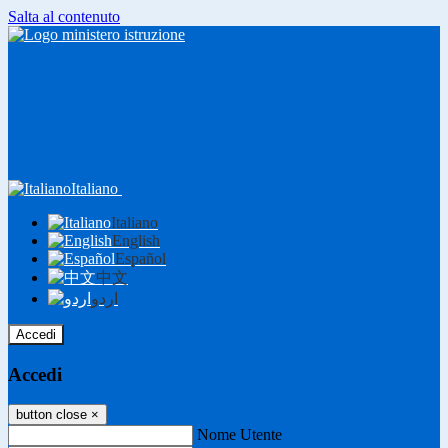
Salta al contenuto
Italiano
Italiano
English
Español
中文
اردو
Accedi
Accedi
button close
×
Nome Utente