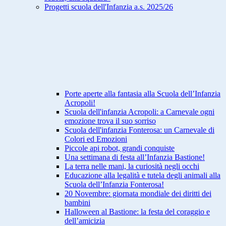
Progetti scuola dell'Infanzia a.s. 2025/26
Porte aperte alla fantasia alla Scuola dell’Infanzia
Acropoli!
Scuola dell'infanzia Acropoli: a Carnevale ogni
emozione trova il suo sorriso
Scuola dell'infanzia Fonterosa: un Carnevale di
Colori ed Emozioni
Piccole api robot, grandi conquiste
Una settimana di festa all’Infanzia Bastione!
La terra nelle mani, la curiosità negli occhi
Educazione alla legalità e tutela degli animali alla
Scuola dell’Infanzia Fonterosa!
20 Novembre: giornata mondiale dei diritti dei
bambini
Halloween al Bastione: la festa del coraggio e
dell’amicizia