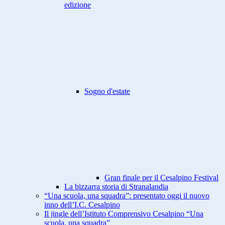
edizione
Sogno d'estate
Gran finale per il Cesalpino Festival
La bizzarra storia di Stranalandia
“Una scuola, una squadra”: presentato oggi il nuovo
inno dell’I.C. Cesalpino
Il jingle dell’Istituto Comprensivo Cesalpino “Una
scuola, una squadra”