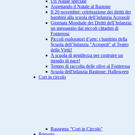
Un Natale speciale
Aspettando il Natale al Bastone
Il 20 novembre: celebrazione dei diritti dei
bambini alla scuola dell’infanzia Acropoli
Giornata Mondiale dei Diritti dell’Infanzia:
un messaggio dai piccoli cittadini di
Fonterosa
Piccoli esploratori d’arte: i bambini della
Scuola dell’Infanzia "Acropoli" al Teatro
delle Virtù!
A scuola di gentilezza per costruire un
mondo di pace!
Tempo di raccolta delle olive al Fonterosa
Scuola dell'infanzia Bastione: Halloween
Cori in circolo
Rassegna "Cori in Circolo"
Primaria