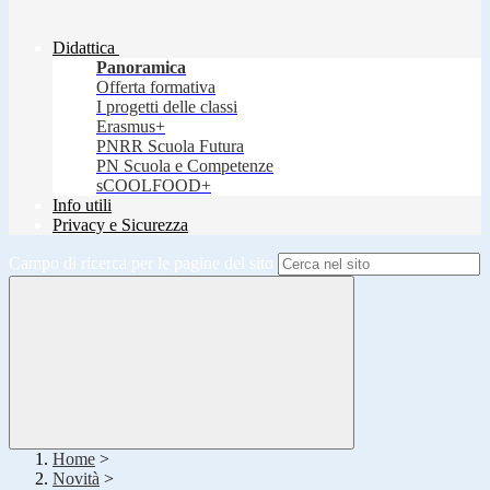
Didattica
Panoramica
Offerta formativa
I progetti delle classi
Erasmus+
PNRR Scuola Futura
PN Scuola e Competenze
sCOOLFOOD+
Info utili
Privacy e Sicurezza
Campo di ricerca per le pagine del sito
Home
>
Novità
>