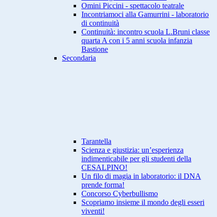
Omini Piccini - spettacolo teatrale
Incontriamoci alla Gamurrini - laboratorio
di continuità
Continuità: incontro scuola L.Bruni classe
quarta A con i 5 anni scuola infanzia
Bastione
Secondaria
Tarantella
Scienza e giustizia: un’esperienza
indimenticabile per gli studenti della
CESALPINO!
Un filo di magia in laboratorio: il DNA
prende forma!
Concorso Cyberbullismo
Scopriamo insieme il mondo degli esseri
viventi!