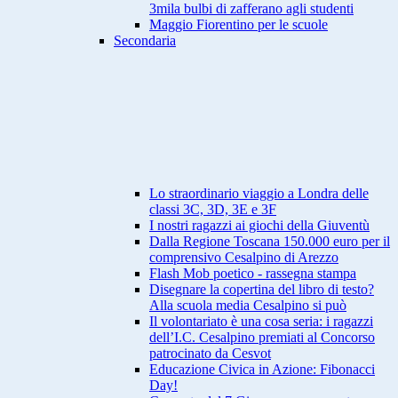
3mila bulbi di zafferano agli studenti
Maggio Fiorentino per le scuole
Secondaria
Lo straordinario viaggio a Londra delle
classi 3C, 3D, 3E e 3F
I nostri ragazzi ai giochi della Giuventù
Dalla Regione Toscana 150.000 euro per il
comprensivo Cesalpino di Arezzo
Flash Mob poetico - rassegna stampa
Disegnare la copertina del libro di testo?
Alla scuola media Cesalpino si può
Il volontariato è una cosa seria: i ragazzi
dell’I.C. Cesalpino premiati al Concorso
patrocinato da Cesvot
Educazione Civica in Azione: Fibonacci
Day!