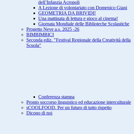
dell’Infanzia Acropoli
A Lezione di volontariato con Domenico Giani
GEOMETRIA DA BRIVIDI!
Una mattinata di lettura e gioco al cinema!
Giornata Mondiale delle Biblioteche Scolastiche
Progetto Neve a.s. 2025 -26
BIMBIMBICI
Seconda ediz. "Festival Regionale della Creatività della
Scuola"
Conferenza stampa
Pronto soccorso linguistico ed educazione interculturale
sCOOLFOOD. Per un futuro di tutto rispetto
Dicono di noi