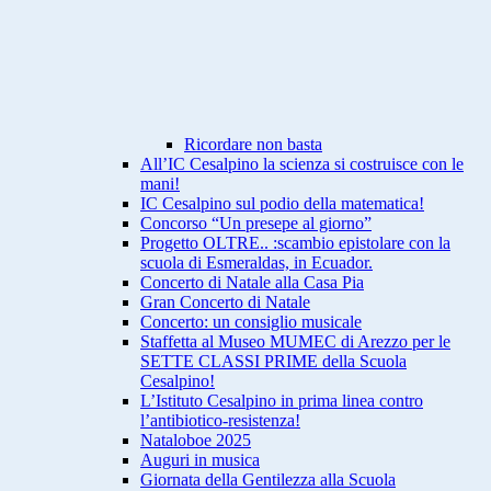
Ricordare non basta
All’IC Cesalpino la scienza si costruisce con le
mani!
IC Cesalpino sul podio della matematica!
Concorso “Un presepe al giorno”
Progetto OLTRE.. :scambio epistolare con la
scuola di Esmeraldas, in Ecuador.
Concerto di Natale alla Casa Pia
Gran Concerto di Natale
Concerto: un consiglio musicale
Staffetta al Museo MUMEC di Arezzo per le
SETTE CLASSI PRIME della Scuola
Cesalpino!
L’Istituto Cesalpino in prima linea contro
l’antibiotico-resistenza!
Nataloboe 2025
Auguri in musica
Giornata della Gentilezza alla Scuola