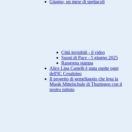
Giugno, un mese di spettacoli
Città invisibili - il video
Suoni di Pace - 5 giugno 2025
Rassegna stampa
Alice Lina Castelli è stata ospite oggi
dell'IC Cesalpino
Il progetto di gemellaggio che lega la
Musik Mittelschule di Thuringen con il
nostro istituto