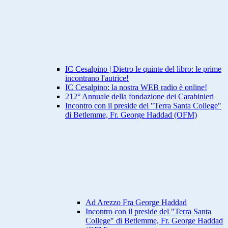
IC Cesalpino | Dietro le quinte del libro: le prime
incontrano l'autrice!
IC Cesalpino: la nostra WEB radio è online!
212° Annuale della fondazione dei Carabinieri
Incontro con il preside del "Terra Santa College"
di Betlemme, Fr. George Haddad (OFM)
Ad Arezzo Fra George Haddad
Incontro con il preside del "Terra Santa
College" di Betlemme, Fr. George Haddad