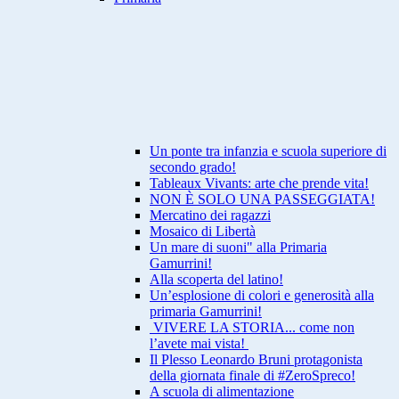
Un ponte tra infanzia e scuola superiore di
secondo grado!
Tableaux Vivants: arte che prende vita!
NON È SOLO UNA PASSEGGIATA!
Mercatino dei ragazzi
Mosaico di Libertà
Un mare di suoni" alla Primaria
Gamurrini!
Alla scoperta del latino!
Un’esplosione di colori e generosità alla
primaria Gamurrini!
VIVERE LA STORIA... come non
l’avete mai vista!
Il Plesso Leonardo Bruni protagonista
della giornata finale di #ZeroSpreco!
A scuola di alimentazione