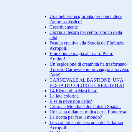
Una bellissima giornata per concludere
l’anno scolastico!
Creartivamente
Caccia al tesoro nel centro storico della
città
Pasqua creativa alla Scuola dell’Infanzia
Acropoli!
Emozione e magia al Teatro Pietro
Aretino!
Un’esplosione di creatività ha trasformato
il nostro Carnevale in un viaggio attraverso
l’arte!
CARNEVALE AL BASTIONE: UNA
FESTA DI COLORI E CREATIVITÀ!
I 4 Elementi in Maschera!
La fata colorina
E se la neve non cade?
Giornata Mondiale dei Calzini Spaiati.
Un'uscita didattica mitica per il Fonterosa!
La ricetta per fare il mondo?
I piccoli artisti della scuola dell’infanzia
Acropoli