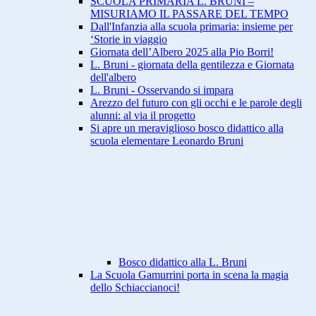
SCUOLA PRIMARIA L. BRUNI –
MISURIAMO IL PASSARE DEL TEMPO
Dall'Infanzia alla scuola primaria: insieme per
‘Storie in viaggio
Giornata dell’Albero 2025 alla Pio Borri!
L. Bruni - giornata della gentilezza e Giornata
dell'albero
L. Bruni - Osservando si impara
Arezzo del futuro con gli occhi e le parole degli
alunni: al via il progetto
Si apre un meraviglioso bosco didattico alla
scuola elementare Leonardo Bruni
Bosco didattico alla L. Bruni
La Scuola Gamurrini porta in scena la magia
dello Schiaccianoci!