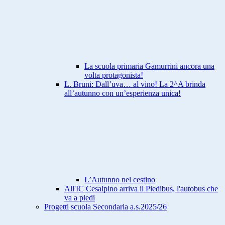
La scuola primaria Gamurrini ancora una
volta protagonista!
L. Bruni: Dall’uva… al vino! La 2^A brinda
all’autunno con un’esperienza unica!
L’Autunno nel cestino
All'IC Cesalpino arriva il Piedibus, l'autobus che
va a piedi
Progetti scuola Secondaria a.s.2025/26