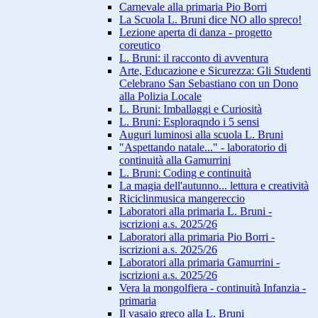
Carnevale alla primaria Pio Borri
La Scuola L. Bruni dice NO allo spreco!
Lezione aperta di danza - progetto
coreutico
L. Bruni: il racconto di avventura
Arte, Educazione e Sicurezza: Gli Studenti
Celebrano San Sebastiano con un Dono
alla Polizia Locale
L. Bruni: Imballaggi e Curiosità
L. Bruni: Esploraqndo i 5 sensi
Auguri luminosi alla scuola L. Bruni
"Aspettando natale..." - laboratorio di
continuità alla Gamurrini
L. Bruni: Coding e continuità
La magia dell'autunno... lettura e creatività
Riciclinmusica mangereccio
Laboratori alla primaria L. Bruni -
iscrizioni a.s. 2025/26
Laboratori alla primaria Pio Borri -
iscrizioni a.s. 2025/26
Laboratori alla primaria Gamurrini -
iscrizioni a.s. 2025/26
Vera la mongolfiera - continuità Infanzia -
primaria
Il vasaio greco alla L. Bruni