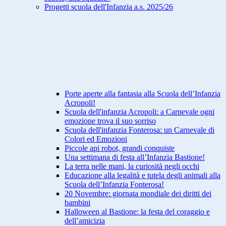
Progetti scuola dell'Infanzia a.s. 2025/26
Porte aperte alla fantasia alla Scuola dell’Infanzia
Acropoli!
Scuola dell'infanzia Acropoli: a Carnevale ogni
emozione trova il suo sorriso
Scuola dell'infanzia Fonterosa: un Carnevale di
Colori ed Emozioni
Piccole api robot, grandi conquiste
Una settimana di festa all’Infanzia Bastione!
La terra nelle mani, la curiosità negli occhi
Educazione alla legalità e tutela degli animali alla
Scuola dell’Infanzia Fonterosa!
20 Novembre: giornata mondiale dei diritti dei
bambini
Halloween al Bastione: la festa del coraggio e
dell’amicizia