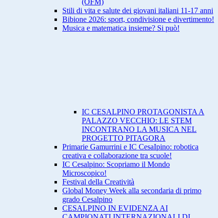
(OFM)
Stili di vita e salute dei giovani italiani 11-17 anni
Bibione 2026: sport, condivisione e divertimento!
Musica e matematica insieme? Si può!
IC CESALPINO PROTAGONISTA A
PALAZZO VECCHIO: LE STEM
INCONTRANO LA MUSICA NEL
PROGETTO PITAGORA
Primarie Gamurrini e IC CesaIpino: robotica
creativa e collaborazione tra scuole!
IC Cesalpino: Scopriamo il Mondo
Microscopico!
Festival della Creatività
Global Money Week alla secondaria di primo
grado Cesalpino
CESALPINO IN EVIDENZA AI
CAMPIONATI INTERNAZIONALI DI