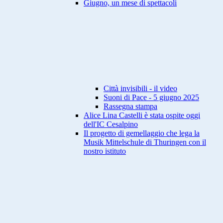
Giugno, un mese di spettacoli
Città invisibili - il video
Suoni di Pace - 5 giugno 2025
Rassegna stampa
Alice Lina Castelli è stata ospite oggi
dell'IC Cesalpino
Il progetto di gemellaggio che lega la
Musik Mittelschule di Thuringen con il
nostro istituto