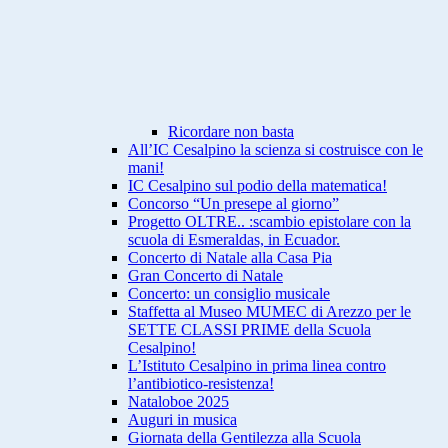
Ricordare non basta
All’IC Cesalpino la scienza si costruisce con le
mani!
IC Cesalpino sul podio della matematica!
Concorso “Un presepe al giorno”
Progetto OLTRE.. :scambio epistolare con la
scuola di Esmeraldas, in Ecuador.
Concerto di Natale alla Casa Pia
Gran Concerto di Natale
Concerto: un consiglio musicale
Staffetta al Museo MUMEC di Arezzo per le
SETTE CLASSI PRIME della Scuola
Cesalpino!
L’Istituto Cesalpino in prima linea contro
l’antibiotico-resistenza!
Nataloboe 2025
Auguri in musica
Giornata della Gentilezza alla Scuola