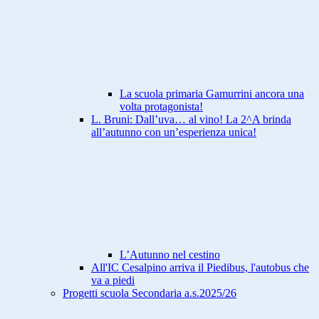
La scuola primaria Gamurrini ancora una
volta protagonista!
L. Bruni: Dall’uva… al vino! La 2^A brinda
all’autunno con un’esperienza unica!
L’Autunno nel cestino
All'IC Cesalpino arriva il Piedibus, l'autobus che
va a piedi
Progetti scuola Secondaria a.s.2025/26