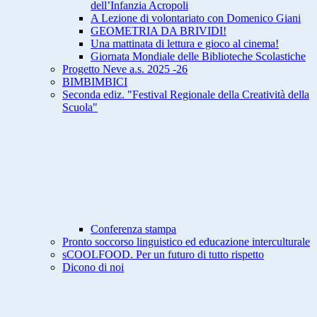
dell’Infanzia Acropoli
A Lezione di volontariato con Domenico Giani
GEOMETRIA DA BRIVIDI!
Una mattinata di lettura e gioco al cinema!
Giornata Mondiale delle Biblioteche Scolastiche
Progetto Neve a.s. 2025 -26
BIMBIMBICI
Seconda ediz. "Festival Regionale della Creatività della
Scuola"
Conferenza stampa
Pronto soccorso linguistico ed educazione interculturale
sCOOLFOOD. Per un futuro di tutto rispetto
Dicono di noi