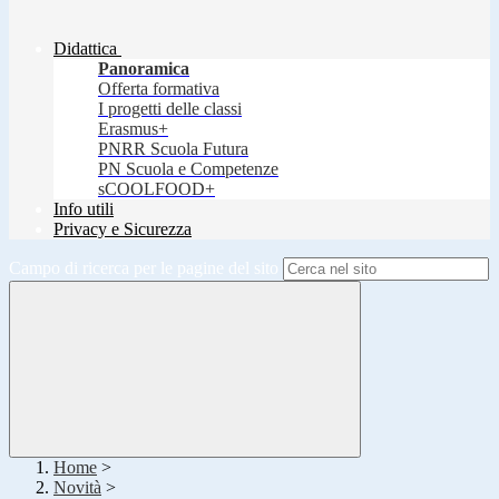
Didattica
Panoramica
Offerta formativa
I progetti delle classi
Erasmus+
PNRR Scuola Futura
PN Scuola e Competenze
sCOOLFOOD+
Info utili
Privacy e Sicurezza
Campo di ricerca per le pagine del sito
Home
>
Novità
>