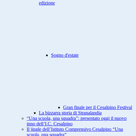
edizione
Sogno d'estate
Gran finale per il Cesalpino Festival
La bizzarra storia di Stranalandia
“Una scuola, una squadra”: presentato oggi il nuovo
inno dell’I.C. Cesalpino
Il jingle dell’Istituto Comprensivo Cesalpino “Una
scuola, una squadra”