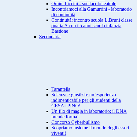
Omini Piccini - spettacolo teatrale
Incontriamoci alla Gamurrini - laboratorio
di continuità
Continuità: incontro scuola L.Bruni classe
quarta A con i 5 anni scuola infanzia
Bastione
Secondaria
Tarantella
Scienza e giustizia: un’esperienza
indimenticabile per gli studenti della
CESALPINO!
Un filo di magia in laboratorio: il DNA
prende forma!
Concorso Cyberbullismo
Scopriamo insieme il mondo degli esseri
viventi!