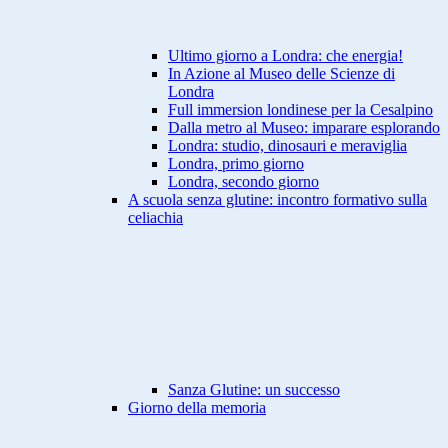
Ultimo giorno a Londra: che energia!
In Azione al Museo delle Scienze di
Londra
Full immersion londinese per la Cesalpino
Dalla metro al Museo: imparare esplorando
Londra: studio, dinosauri e meraviglia
Londra, primo giorno
Londra, secondo giorno
A scuola senza glutine: incontro formativo sulla
celiachia
Sanza Glutine: un successo
Giorno della memoria