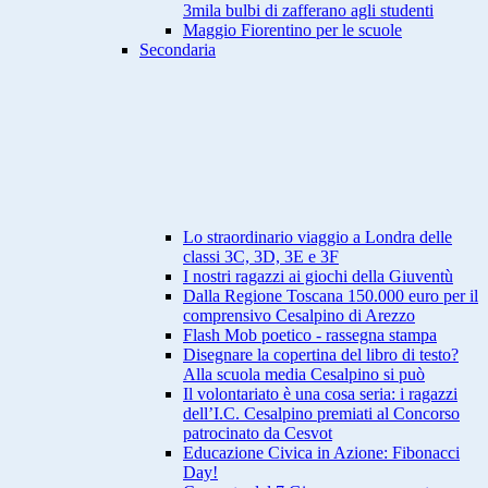
3mila bulbi di zafferano agli studenti
Maggio Fiorentino per le scuole
Secondaria
Lo straordinario viaggio a Londra delle
classi 3C, 3D, 3E e 3F
I nostri ragazzi ai giochi della Giuventù
Dalla Regione Toscana 150.000 euro per il
comprensivo Cesalpino di Arezzo
Flash Mob poetico - rassegna stampa
Disegnare la copertina del libro di testo?
Alla scuola media Cesalpino si può
Il volontariato è una cosa seria: i ragazzi
dell’I.C. Cesalpino premiati al Concorso
patrocinato da Cesvot
Educazione Civica in Azione: Fibonacci
Day!