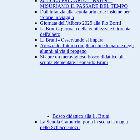
SCUOLA PRIMARIA L. BRUNI –
MISURIAMO IL PASSARE DEL TEMPO
Dall'Infanzia alla scuola primaria: insieme per
‘Storie in viaggio
Giornata dell’Albero 2025 alla Pio Borri!
L. Bruni - giornata della gentilezza e Giornata
dell'albero
L. Bruni - Osservando si impara
Arezzo del futuro con gli occhi e le parole degli
alunni: al via il progetto
Si apre un meraviglioso bosco didattico alla
scuola elementare Leonardo Bruni
Bosco didattico alla L. Bruni
La Scuola Gamurrini porta in scena la magia
dello Schiaccianoci!