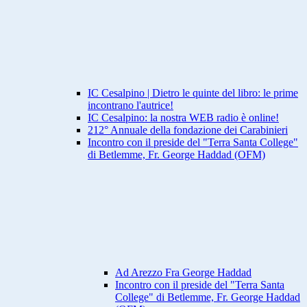
IC Cesalpino | Dietro le quinte del libro: le prime
incontrano l'autrice!
IC Cesalpino: la nostra WEB radio è online!
212° Annuale della fondazione dei Carabinieri
Incontro con il preside del "Terra Santa College"
di Betlemme, Fr. George Haddad (OFM)
Ad Arezzo Fra George Haddad
Incontro con il preside del "Terra Santa
College" di Betlemme, Fr. George Haddad