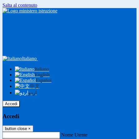
Salta al contenuto
Italiano
Italiano
English
Español
中文
اردو
Accedi
Accedi
button close
×
Nome Utente