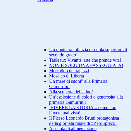
Un ponte tra infanzia e scuola superiore di
secondo grado!
Tableaux Vivants: arte che prende vita!
NON È SOLO UNA PASSEGGIATA!
Mercatino dei ragazzi
Mosaico di Libertà
Un mare di suoni" alla Primaria
Gamurrini!
Alla scoperta del latino!
Un’esplosione di colori e generosità alla
primaria Gamurrini!
VIVERE LA STORIA... come non
l’avete mai vista!
Il Plesso Leonardo Bruni protagonista
della giornata finale di #ZeroSpreco!
A scuola di alimentazione