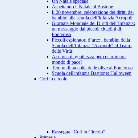
Un Natale speciale
Aspettando il Natale al Bastone
Il 20 novembre: celebrazione dei diritti dei
bambini alla scuola dell’infanzia Acropoli
Giornata Mondiale dei Diritti dell’Infanzia:
un messaggio dai piccoli cittadini di
Fonterosa
Piccoli esploratori d’arte: i bambini della
Scuola dell’Infanzia "Acropoli" al Teatro
delle Virtù!
A scuola di gentilezza per costruire un
mondo di pace!
Tempo di raccolta delle olive al Fonterosa
Scuola dell'infanzia Bastione: Halloween
Cori in circolo
Rassegna "Cori in Circolo"
Primaria