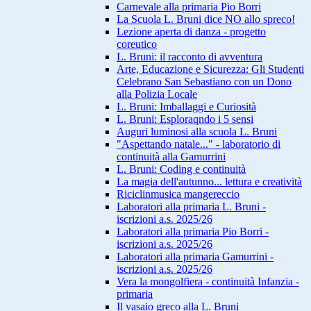
Carnevale alla primaria Pio Borri
La Scuola L. Bruni dice NO allo spreco!
Lezione aperta di danza - progetto
coreutico
L. Bruni: il racconto di avventura
Arte, Educazione e Sicurezza: Gli Studenti
Celebrano San Sebastiano con un Dono
alla Polizia Locale
L. Bruni: Imballaggi e Curiosità
L. Bruni: Esploraqndo i 5 sensi
Auguri luminosi alla scuola L. Bruni
"Aspettando natale..." - laboratorio di
continuità alla Gamurrini
L. Bruni: Coding e continuità
La magia dell'autunno... lettura e creatività
Riciclinmusica mangereccio
Laboratori alla primaria L. Bruni -
iscrizioni a.s. 2025/26
Laboratori alla primaria Pio Borri -
iscrizioni a.s. 2025/26
Laboratori alla primaria Gamurrini -
iscrizioni a.s. 2025/26
Vera la mongolfiera - continuità Infanzia -
primaria
Il vasaio greco alla L. Bruni