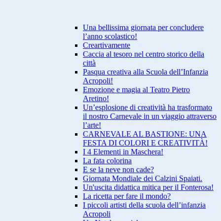
Una bellissima giornata per concludere
l’anno scolastico!
Creartivamente
Caccia al tesoro nel centro storico della
città
Pasqua creativa alla Scuola dell’Infanzia
Acropoli!
Emozione e magia al Teatro Pietro
Aretino!
Un’esplosione di creatività ha trasformato
il nostro Carnevale in un viaggio attraverso
l’arte!
CARNEVALE AL BASTIONE: UNA
FESTA DI COLORI E CREATIVITÀ!
I 4 Elementi in Maschera!
La fata colorina
E se la neve non cade?
Giornata Mondiale dei Calzini Spaiati.
Un'uscita didattica mitica per il Fonterosa!
La ricetta per fare il mondo?
I piccoli artisti della scuola dell’infanzia
Acropoli