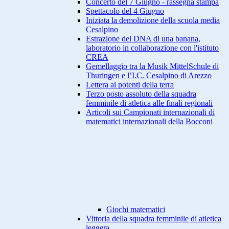
Concerto del 7 Giugno - rassegna stampa
Spettacolo del 4 Giugno
Iniziata la demolizione della scuola media
Cesalpino
Estrazione del DNA di una banana,
laboratorio in collaborazione con l'istituto
CREA
Gemellaggio tra la Musik MittelSchule di
Thuringen e l’I.C. Cesalpino di Arezzo
Lettera ai potenti della terra
Terzo posto assoluto della squadra
femminile di atletica alle finali regionali
Articoli sui Campionati internazionali di
matematici internazionali della Bocconi
Giochi matematici
Vittoria della squadra femminile di atletica
leggera