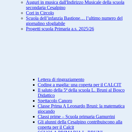
Auguri in musica dall'Indirizzo Musicale della scuola
secondaria Cesalpino
Cori in Circolo
Scuola dell’infanzia Bastione… l’ultimo numero del
giornalino sfogliabile
Progetti scuola Primaria a.s. 2025/26
Lettera di ringraziamento
Coding a maglia: una coperta per il CALCIT
Il saluto della 5ª della scuola L. Bruni al Bosco
Didattico
Spettacolo Canoro
Classe Prima A Leonardo Bruni: la matematica
giocando
Classi prime – Scuola primaria Gamurrini
Gli alunni della Cesalpino contribuiscono alla
coperta per il Calcit