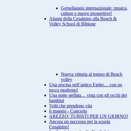
Gemellaggio internazionale: musica,
culture e nuove prospettive!
Alunni della Cesalpino alla Beach &
Volley School di Bibione
Nuova vittoria al torneo di Beach
volley
Una piscina nell’antico Egitto… con un
tocco moderno!
Una notte stellata… vista con gli occhi dei
bambini
Volti che prendono vita
6 maggio - Concerto
AREZZO: TURISTI PER UN GIORNO!
Ancora un successo per la scuola
Cesalpino!