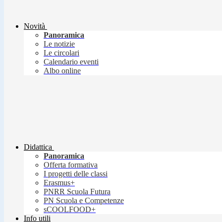
Novità
Panoramica
Le notizie
Le circolari
Calendario eventi
Albo online
Didattica
Panoramica
Offerta formativa
I progetti delle classi
Erasmus+
PNRR Scuola Futura
PN Scuola e Competenze
sCOOLFOOD+
Info utili