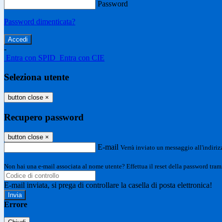
Password
Password dimenticata?
-
Entra con SPID
Entra con CIE
Seleziona utente
button close
×
Recupero password
button close
×
E-mail
Verrà inviato un messaggio all'indirizz
Non hai una e-mail associata al nome utente? Effettua il reset della password tram
E-mail inviata, si prega di controllare la casella di posta elettronica!
Errore