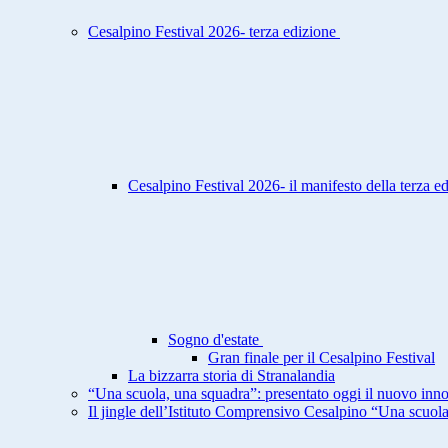
Cesalpino Festival 2026- terza edizione
Cesalpino Festival 2026- il manifesto della terza e
Sogno d'estate
Gran finale per il Cesalpino Festival
La bizzarra storia di Stranalandia
“Una scuola, una squadra”: presentato oggi il nuovo inno
Il jingle dell’Istituto Comprensivo Cesalpino “Una scuol