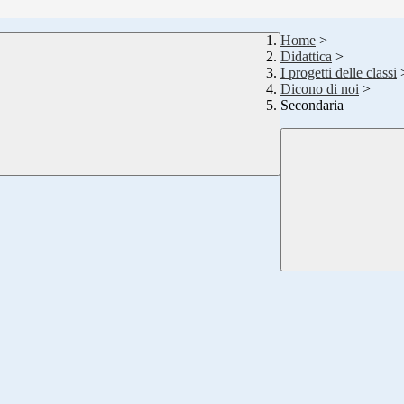
Home
>
Didattica
>
I progetti delle classi
Dicono di noi
>
Secondaria