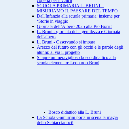
coperta per il Calcit
SCUOLA PRIMARIA L. BRUNI –
MISURIAMO IL PASSARE DEL TEMPO
Dall'Infanzia alla scuola primaria: insieme per
‘Storie in viaggio
Giornata dell’Albero 2025 alla Pio Borri!
L. Bruni - giornata della gentilezza e Giornata
dell'albero
L. Bruni - Osservando si impara
Arezzo del futuro con gli occhi e le parole degli
alunni: al via il progetto
Si apre un meraviglioso bosco didattico alla
scuola elementare Leonardo Bruni
Bosco didattico alla L. Bruni
La Scuola Gamurrini porta in scena la magia
dello Schiaccianoci!