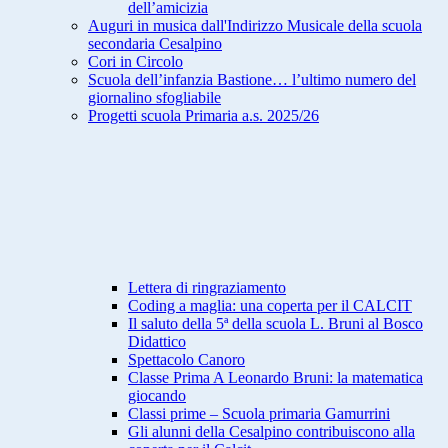
dell’amicizia
Auguri in musica dall'Indirizzo Musicale della scuola
secondaria Cesalpino
Cori in Circolo
Scuola dell’infanzia Bastione… l’ultimo numero del
giornalino sfogliabile
Progetti scuola Primaria a.s. 2025/26
Lettera di ringraziamento
Coding a maglia: una coperta per il CALCIT
Il saluto della 5ª della scuola L. Bruni al Bosco
Didattico
Spettacolo Canoro
Classe Prima A Leonardo Bruni: la matematica
giocando
Classi prime – Scuola primaria Gamurrini
Gli alunni della Cesalpino contribuiscono alla