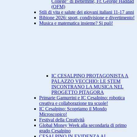
College" di Betlemme, Fr. George Haddad
(OFM)
Stili di vita e salute dei giovani italiani 11-17 anni
Bibione 2026: sport, condivisione e divertimento!
Musica e matematica insieme? Si può!
IC CESALPINO PROTAGONISTA A
PALAZZO VECCHIO: LE STEM
INCONTRANO LA MUSICA NEL
PROGETTO PITAGORA
Primarie Gamurrini e IC CesaIpino: robotica
creativa e collaborazione tra scuole!
IC Cesalpino: Scopriamo il Mondo
Microscopico!
Festival della Creatività
Global Money Week alla secondaria di primo
grado Cesalpino
CESALPINO IN EVIDENZA AI