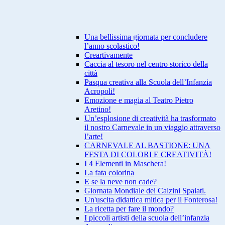
Una bellissima giornata per concludere
l’anno scolastico!
Creartivamente
Caccia al tesoro nel centro storico della
città
Pasqua creativa alla Scuola dell’Infanzia
Acropoli!
Emozione e magia al Teatro Pietro
Aretino!
Un’esplosione di creatività ha trasformato
il nostro Carnevale in un viaggio attraverso
l’arte!
CARNEVALE AL BASTIONE: UNA
FESTA DI COLORI E CREATIVITÀ!
I 4 Elementi in Maschera!
La fata colorina
E se la neve non cade?
Giornata Mondiale dei Calzini Spaiati.
Un'uscita didattica mitica per il Fonterosa!
La ricetta per fare il mondo?
I piccoli artisti della scuola dell’infanzia