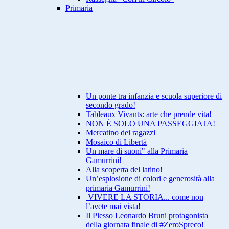
Primaria
Un ponte tra infanzia e scuola superiore di
secondo grado!
Tableaux Vivants: arte che prende vita!
NON È SOLO UNA PASSEGGIATA!
Mercatino dei ragazzi
Mosaico di Libertà
Un mare di suoni" alla Primaria
Gamurrini!
Alla scoperta del latino!
Un’esplosione di colori e generosità alla
primaria Gamurrini!
VIVERE LA STORIA... come non
l’avete mai vista!
Il Plesso Leonardo Bruni protagonista
della giornata finale di #ZeroSpreco!