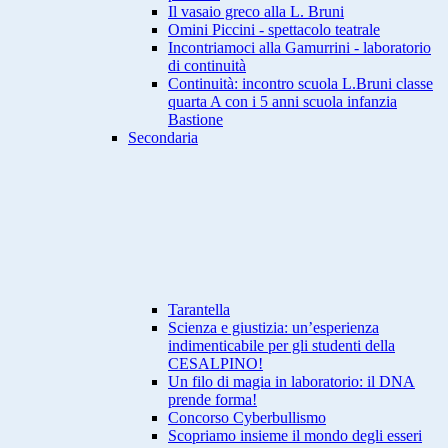
Il vasaio greco alla L. Bruni
Omini Piccini - spettacolo teatrale
Incontriamoci alla Gamurrini - laboratorio
di continuità
Continuità: incontro scuola L.Bruni classe
quarta A con i 5 anni scuola infanzia
Bastione
Secondaria
Tarantella
Scienza e giustizia: un’esperienza
indimenticabile per gli studenti della
CESALPINO!
Un filo di magia in laboratorio: il DNA
prende forma!
Concorso Cyberbullismo
Scopriamo insieme il mondo degli esseri