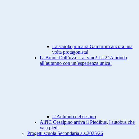
La scuola primaria Gamurrini ancora una
volta protagonista!
L. Bruni: Dall’uva… al vino! La 2^A brinda
all’autunno con un’esperienza unica!
L’Autunno nel cestino
All'IC Cesalpino arriva il Piedibus, l'autobus che
va a piedi
Progetti scuola Secondaria a.s.2025/26