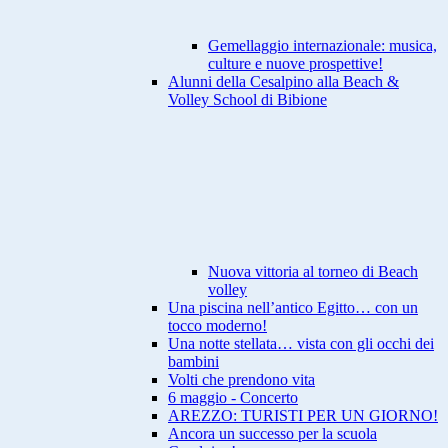
Gemellaggio internazionale: musica,
culture e nuove prospettive!
Alunni della Cesalpino alla Beach &
Volley School di Bibione
Nuova vittoria al torneo di Beach
volley
Una piscina nell’antico Egitto… con un
tocco moderno!
Una notte stellata… vista con gli occhi dei
bambini
Volti che prendono vita
6 maggio - Concerto
AREZZO: TURISTI PER UN GIORNO!
Ancora un successo per la scuola