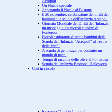
Acropoli
Un Natale speciale
Aspettando il Natale al Bastone
Il 20 novembre: celebrazione dei diritti dei
bambini alla scuola dell’infanzia Acropoli
Giornata Mondiale dei Diritti dell’Infanzia:
un messaggio dai piccoli cittadini di
Fonterosa
Piccoli esploratori d’arte: i bambini della
Scuola dell’Infanzia "Acropoli" al Teatro
delle Virtù!
A scuola di gentilezza per costruire un
mondo di pace!
Tempo di raccolta delle olive al Fonterosa
Scuola dell'infanzia Bastione: Halloween
Cori in circolo
Rassegna "Cori in Circolo"