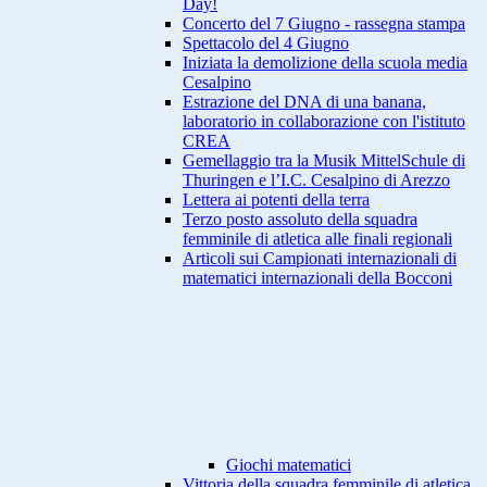
Day!
Concerto del 7 Giugno - rassegna stampa
Spettacolo del 4 Giugno
Iniziata la demolizione della scuola media
Cesalpino
Estrazione del DNA di una banana,
laboratorio in collaborazione con l'istituto
CREA
Gemellaggio tra la Musik MittelSchule di
Thuringen e l’I.C. Cesalpino di Arezzo
Lettera ai potenti della terra
Terzo posto assoluto della squadra
femminile di atletica alle finali regionali
Articoli sui Campionati internazionali di
matematici internazionali della Bocconi
Giochi matematici
Vittoria della squadra femminile di atletica