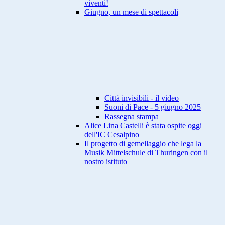
viventi!
Giugno, un mese di spettacoli
Città invisibili - il video
Suoni di Pace - 5 giugno 2025
Rassegna stampa
Alice Lina Castelli è stata ospite oggi
dell'IC Cesalpino
Il progetto di gemellaggio che lega la
Musik Mittelschule di Thuringen con il
nostro istituto