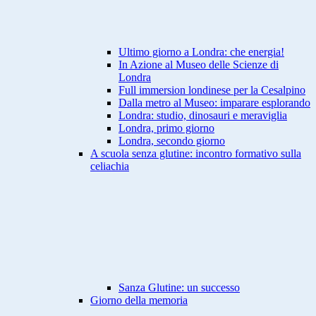
Ultimo giorno a Londra: che energia!
In Azione al Museo delle Scienze di
Londra
Full immersion londinese per la Cesalpino
Dalla metro al Museo: imparare esplorando
Londra: studio, dinosauri e meraviglia
Londra, primo giorno
Londra, secondo giorno
A scuola senza glutine: incontro formativo sulla
celiachia
Sanza Glutine: un successo
Giorno della memoria