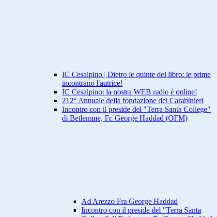
IC Cesalpino | Dietro le quinte del libro: le prime
incontrano l'autrice!
IC Cesalpino: la nostra WEB radio è online!
212° Annuale della fondazione dei Carabinieri
Incontro con il preside del "Terra Santa College"
di Betlemme, Fr. George Haddad (OFM)
Ad Arezzo Fra George Haddad
Incontro con il preside del "Terra Santa