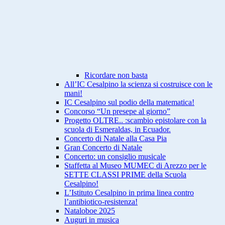
Ricordare non basta
All’IC Cesalpino la scienza si costruisce con le
mani!
IC Cesalpino sul podio della matematica!
Concorso “Un presepe al giorno”
Progetto OLTRE.. :scambio epistolare con la
scuola di Esmeraldas, in Ecuador.
Concerto di Natale alla Casa Pia
Gran Concerto di Natale
Concerto: un consiglio musicale
Staffetta al Museo MUMEC di Arezzo per le
SETTE CLASSI PRIME della Scuola
Cesalpino!
L’Istituto Cesalpino in prima linea contro
l’antibiotico-resistenza!
Nataloboe 2025
Auguri in musica