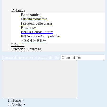
Didattica
Panoramica
Offerta formativa
I progetti delle classi
Erasmus+
PNRR Scuola Futura
PN Scuola e Competenze
sCOOLFOOD+
Info utili
Privacy e Sicurezza
Campo di ricerca per le pagine del sito
Home
>
Novità
>