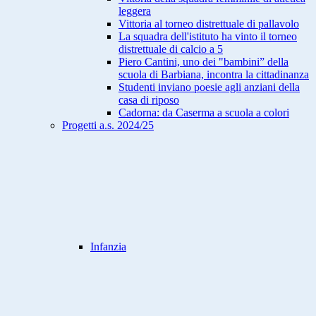
leggera
Vittoria al torneo distrettuale di pallavolo
La squadra dell'istituto ha vinto il torneo
distrettuale di calcio a 5
Piero Cantini, uno dei "bambini” della
scuola di Barbiana, incontra la cittadinanza
Studenti inviano poesie agli anziani della
casa di riposo
Cadorna: da Caserma a scuola a colori
Progetti a.s. 2024/25
Infanzia