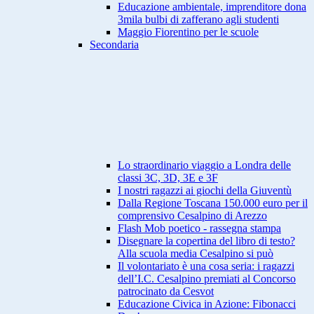
Educazione ambientale, imprenditore dona
3mila bulbi di zafferano agli studenti
Maggio Fiorentino per le scuole
Secondaria
Lo straordinario viaggio a Londra delle
classi 3C, 3D, 3E e 3F
I nostri ragazzi ai giochi della Giuventù
Dalla Regione Toscana 150.000 euro per il
comprensivo Cesalpino di Arezzo
Flash Mob poetico - rassegna stampa
Disegnare la copertina del libro di testo?
Alla scuola media Cesalpino si può
Il volontariato è una cosa seria: i ragazzi
dell’I.C. Cesalpino premiati al Concorso
patrocinato da Cesvot
Educazione Civica in Azione: Fibonacci