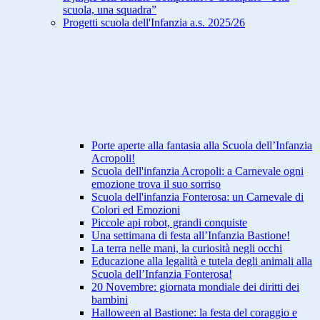
scuola, una squadra”
Progetti scuola dell'Infanzia a.s. 2025/26
Porte aperte alla fantasia alla Scuola dell’Infanzia
Acropoli!
Scuola dell'infanzia Acropoli: a Carnevale ogni
emozione trova il suo sorriso
Scuola dell'infanzia Fonterosa: un Carnevale di
Colori ed Emozioni
Piccole api robot, grandi conquiste
Una settimana di festa all’Infanzia Bastione!
La terra nelle mani, la curiosità negli occhi
Educazione alla legalità e tutela degli animali alla
Scuola dell’Infanzia Fonterosa!
20 Novembre: giornata mondiale dei diritti dei
bambini
Halloween al Bastione: la festa del coraggio e