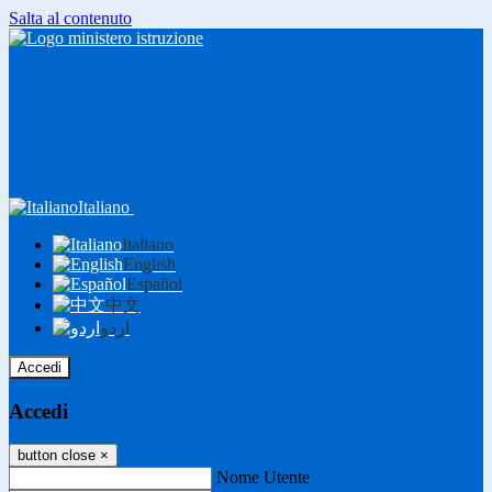
Salta al contenuto
Italiano
Italiano
English
Español
中文
اردو
Accedi
Accedi
button close
×
Nome Utente