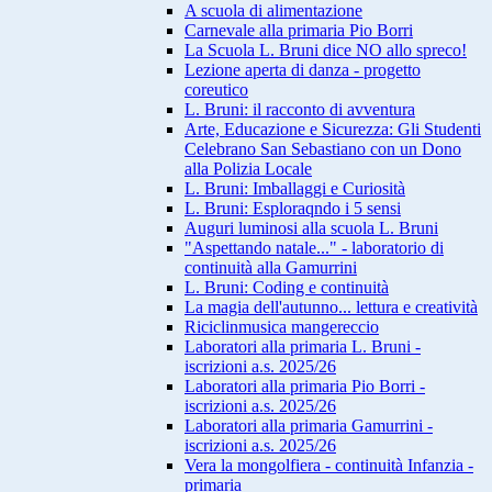
A scuola di alimentazione
Carnevale alla primaria Pio Borri
La Scuola L. Bruni dice NO allo spreco!
Lezione aperta di danza - progetto
coreutico
L. Bruni: il racconto di avventura
Arte, Educazione e Sicurezza: Gli Studenti
Celebrano San Sebastiano con un Dono
alla Polizia Locale
L. Bruni: Imballaggi e Curiosità
L. Bruni: Esploraqndo i 5 sensi
Auguri luminosi alla scuola L. Bruni
"Aspettando natale..." - laboratorio di
continuità alla Gamurrini
L. Bruni: Coding e continuità
La magia dell'autunno... lettura e creatività
Riciclinmusica mangereccio
Laboratori alla primaria L. Bruni -
iscrizioni a.s. 2025/26
Laboratori alla primaria Pio Borri -
iscrizioni a.s. 2025/26
Laboratori alla primaria Gamurrini -
iscrizioni a.s. 2025/26
Vera la mongolfiera - continuità Infanzia -
primaria