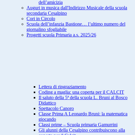
dell’amicizia
Auguri in musica dall'Indirizzo Musicale della scuola
secondaria Cesalpino
Cori in Circolo
Scuola dell’infanzia Bastione… l’ultimo numero del
giornalino sfogliabile
Progetti scuola Primaria a.s. 2025/26
Lettera di ringraziamento
Coding a maglia: una coperta per il CALCIT
Il saluto della 5ª della scuola L. Bruni al Bosco
Didattico
Spettacolo Canoro
Classe Prima A Leonardo Bruni: la matematica
giocando
Classi prime – Scuola primaria Gamurrini
Gli alunni della Cesalpino contribuiscono alla