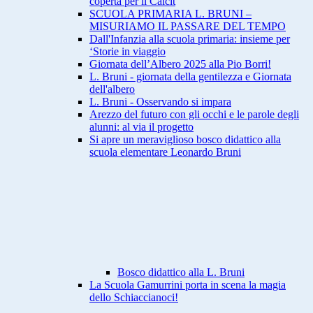
coperta per il Calcit
SCUOLA PRIMARIA L. BRUNI –
MISURIAMO IL PASSARE DEL TEMPO
Dall'Infanzia alla scuola primaria: insieme per
‘Storie in viaggio
Giornata dell’Albero 2025 alla Pio Borri!
L. Bruni - giornata della gentilezza e Giornata
dell'albero
L. Bruni - Osservando si impara
Arezzo del futuro con gli occhi e le parole degli
alunni: al via il progetto
Si apre un meraviglioso bosco didattico alla
scuola elementare Leonardo Bruni
Bosco didattico alla L. Bruni
La Scuola Gamurrini porta in scena la magia
dello Schiaccianoci!