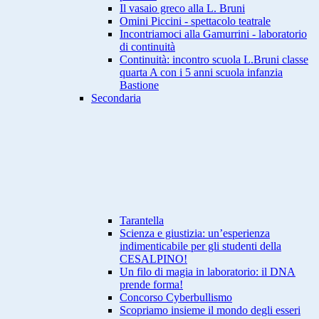
Il vasaio greco alla L. Bruni
Omini Piccini - spettacolo teatrale
Incontriamoci alla Gamurrini - laboratorio
di continuità
Continuità: incontro scuola L.Bruni classe
quarta A con i 5 anni scuola infanzia
Bastione
Secondaria
Tarantella
Scienza e giustizia: un’esperienza
indimenticabile per gli studenti della
CESALPINO!
Un filo di magia in laboratorio: il DNA
prende forma!
Concorso Cyberbullismo
Scopriamo insieme il mondo degli esseri