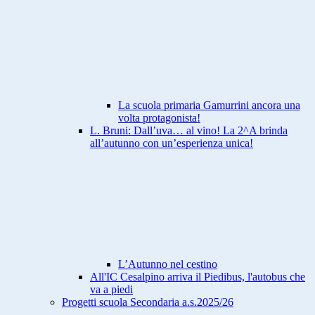
La scuola primaria Gamurrini ancora una
volta protagonista!
L. Bruni: Dall’uva… al vino! La 2^A brinda
all’autunno con un’esperienza unica!
L’Autunno nel cestino
All'IC Cesalpino arriva il Piedibus, l'autobus che
va a piedi
Progetti scuola Secondaria a.s.2025/26