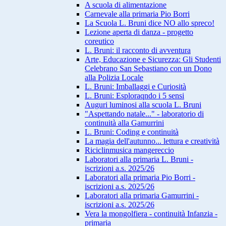
A scuola di alimentazione
Carnevale alla primaria Pio Borri
La Scuola L. Bruni dice NO allo spreco!
Lezione aperta di danza - progetto
coreutico
L. Bruni: il racconto di avventura
Arte, Educazione e Sicurezza: Gli Studenti
Celebrano San Sebastiano con un Dono
alla Polizia Locale
L. Bruni: Imballaggi e Curiosità
L. Bruni: Esploraqndo i 5 sensi
Auguri luminosi alla scuola L. Bruni
"Aspettando natale..." - laboratorio di
continuità alla Gamurrini
L. Bruni: Coding e continuità
La magia dell'autunno... lettura e creatività
Riciclinmusica mangereccio
Laboratori alla primaria L. Bruni -
iscrizioni a.s. 2025/26
Laboratori alla primaria Pio Borri -
iscrizioni a.s. 2025/26
Laboratori alla primaria Gamurrini -
iscrizioni a.s. 2025/26
Vera la mongolfiera - continuità Infanzia -
primaria