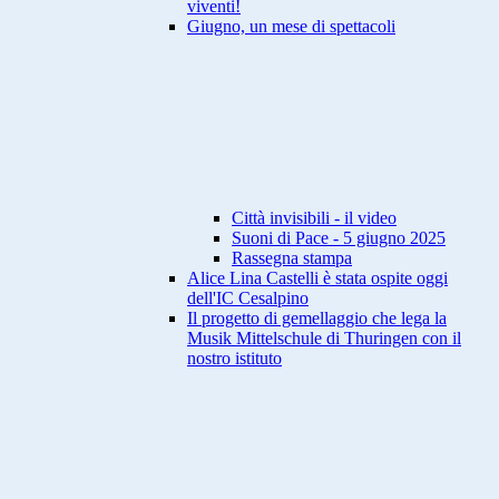
viventi!
Giugno, un mese di spettacoli
Città invisibili - il video
Suoni di Pace - 5 giugno 2025
Rassegna stampa
Alice Lina Castelli è stata ospite oggi
dell'IC Cesalpino
Il progetto di gemellaggio che lega la
Musik Mittelschule di Thuringen con il
nostro istituto