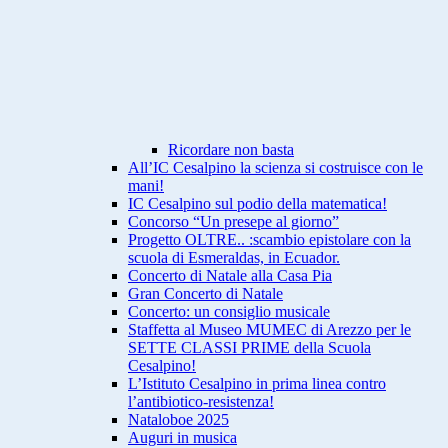
Ricordare non basta
All’IC Cesalpino la scienza si costruisce con le
mani!
IC Cesalpino sul podio della matematica!
Concorso “Un presepe al giorno”
Progetto OLTRE.. :scambio epistolare con la
scuola di Esmeraldas, in Ecuador.
Concerto di Natale alla Casa Pia
Gran Concerto di Natale
Concerto: un consiglio musicale
Staffetta al Museo MUMEC di Arezzo per le
SETTE CLASSI PRIME della Scuola
Cesalpino!
L’Istituto Cesalpino in prima linea contro
l’antibiotico-resistenza!
Nataloboe 2025
Auguri in musica