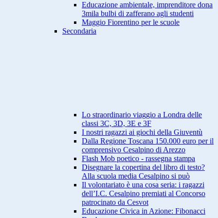
Educazione ambientale, imprenditore dona
3mila bulbi di zafferano agli studenti
Maggio Fiorentino per le scuole
Secondaria
Lo straordinario viaggio a Londra delle
classi 3C, 3D, 3E e 3F
I nostri ragazzi ai giochi della Giuventù
Dalla Regione Toscana 150.000 euro per il
comprensivo Cesalpino di Arezzo
Flash Mob poetico - rassegna stampa
Disegnare la copertina del libro di testo?
Alla scuola media Cesalpino si può
Il volontariato è una cosa seria: i ragazzi
dell’I.C. Cesalpino premiati al Concorso
patrocinato da Cesvot
Educazione Civica in Azione: Fibonacci