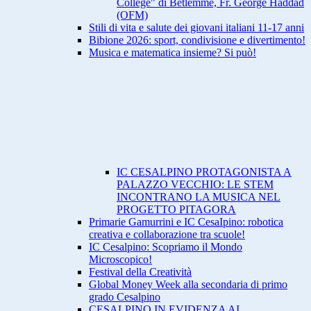
College" di Betlemme, Fr. George Haddad
(OFM)
Stili di vita e salute dei giovani italiani 11-17 anni
Bibione 2026: sport, condivisione e divertimento!
Musica e matematica insieme? Si può!
IC CESALPINO PROTAGONISTA A
PALAZZO VECCHIO: LE STEM
INCONTRANO LA MUSICA NEL
PROGETTO PITAGORA
Primarie Gamurrini e IC CesaIpino: robotica
creativa e collaborazione tra scuole!
IC Cesalpino: Scopriamo il Mondo
Microscopico!
Festival della Creatività
Global Money Week alla secondaria di primo
grado Cesalpino
CESALPINO IN EVIDENZA AI