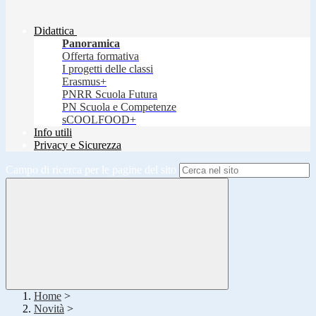
Didattica
Panoramica
Offerta formativa
I progetti delle classi
Erasmus+
PNRR Scuola Futura
PN Scuola e Competenze
sCOOLFOOD+
Info utili
Privacy e Sicurezza
Campo di ricerca per le pagine del sito
Home
>
Novità
>