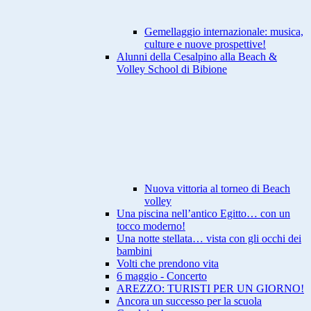
Gemellaggio internazionale: musica,
culture e nuove prospettive!
Alunni della Cesalpino alla Beach &
Volley School di Bibione
Nuova vittoria al torneo di Beach
volley
Una piscina nell’antico Egitto… con un
tocco moderno!
Una notte stellata… vista con gli occhi dei
bambini
Volti che prendono vita
6 maggio - Concerto
AREZZO: TURISTI PER UN GIORNO!
Ancora un successo per la scuola