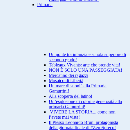
Primaria
Un ponte tra infanzia e scuola superiore di
secondo grado!
Tableaux Vivants: arte che prende vita!
NON È SOLO UNA PASSEGGIATA!
Mercatino dei ragazzi
Mosaico di Libertà
Un mare di suoni" alla Primaria
Gamurrini!
Alla scoperta del latino!
Un’esplosione di colori e generosità alla
primaria Gamurrini!
VIVERE LA STORIA... come non
l’avete mai vista!
Il Plesso Leonardo Bruni protagonista
della giornata finale di #ZeroSpreco!