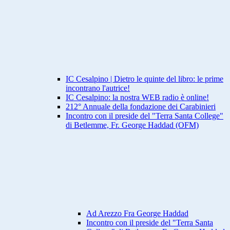
IC Cesalpino | Dietro le quinte del libro: le prime
incontrano l'autrice!
IC Cesalpino: la nostra WEB radio è online!
212° Annuale della fondazione dei Carabinieri
Incontro con il preside del "Terra Santa College"
di Betlemme, Fr. George Haddad (OFM)
Ad Arezzo Fra George Haddad
Incontro con il preside del "Terra Santa