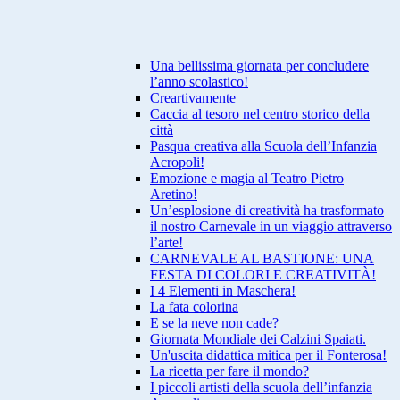
Una bellissima giornata per concludere
l’anno scolastico!
Creartivamente
Caccia al tesoro nel centro storico della
città
Pasqua creativa alla Scuola dell’Infanzia
Acropoli!
Emozione e magia al Teatro Pietro
Aretino!
Un’esplosione di creatività ha trasformato
il nostro Carnevale in un viaggio attraverso
l’arte!
CARNEVALE AL BASTIONE: UNA
FESTA DI COLORI E CREATIVITÀ!
I 4 Elementi in Maschera!
La fata colorina
E se la neve non cade?
Giornata Mondiale dei Calzini Spaiati.
Un'uscita didattica mitica per il Fonterosa!
La ricetta per fare il mondo?
I piccoli artisti della scuola dell’infanzia