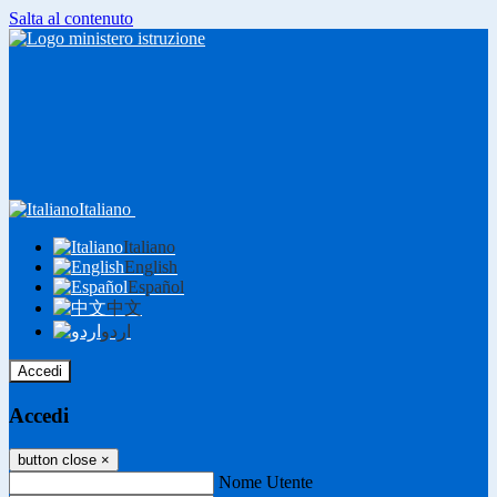
Salta al contenuto
Italiano
Italiano
English
Español
中文
اردو
Accedi
Accedi
button close
×
Nome Utente