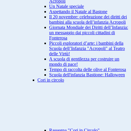
Acropoli
Un Natale speciale
Aspettando il Natale al Bastone
Il 20 novembre: celebrazione dei diritti dei
bambini alla scuola dell’infanzia Acropoli
Giornata Mondiale dei Diritti dell’Infanzia:
un messaggio dai piccoli cittadini di
Fonterosa
Piccoli esploratori d’arte: i bambini della
Scuola dell’Infanzia "Acropoli" al Teatro
delle Virtù!
A scuola di gentilezza per costruire un
mondo di pace!
Tempo di raccolta delle olive al Fonterosa
Scuola dell'infanzia Bastione: Halloween
Cori in circolo
Rassegna "Cori in Circolo"