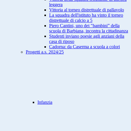
leggera
Vittoria al torneo distrettuale di pallavolo
La squadra dell'istituto ha vinto il torneo
distrettuale di calcio a 5
Piero Cantini, uno dei "bambini” della
scuola di Barbiana, incontra la cittadinanza
Studenti inviano poesie agli anziani della
casa di riposo
Cadorna: da Caserma a scuola a colori
Progetti a.s. 2024/25
Infanzia