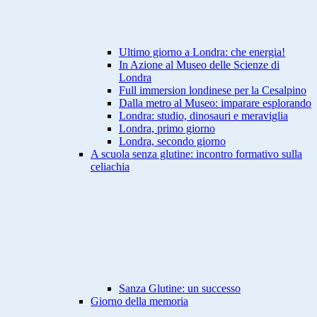
Ultimo giorno a Londra: che energia!
In Azione al Museo delle Scienze di
Londra
Full immersion londinese per la Cesalpino
Dalla metro al Museo: imparare esplorando
Londra: studio, dinosauri e meraviglia
Londra, primo giorno
Londra, secondo giorno
A scuola senza glutine: incontro formativo sulla
celiachia
Sanza Glutine: un successo
Giorno della memoria