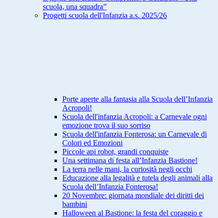
scuola, una squadra”
Progetti scuola dell'Infanzia a.s. 2025/26
Porte aperte alla fantasia alla Scuola dell’Infanzia
Acropoli!
Scuola dell'infanzia Acropoli: a Carnevale ogni
emozione trova il suo sorriso
Scuola dell'infanzia Fonterosa: un Carnevale di
Colori ed Emozioni
Piccole api robot, grandi conquiste
Una settimana di festa all’Infanzia Bastione!
La terra nelle mani, la curiosità negli occhi
Educazione alla legalità e tutela degli animali alla
Scuola dell’Infanzia Fonterosa!
20 Novembre: giornata mondiale dei diritti dei
bambini
Halloween al Bastione: la festa del coraggio e