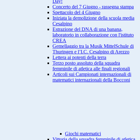
Day!
Concerto del 7 Giugno - rassegna stampa
Spettacolo del 4 Giugno
Iniziata la demolizione della scuola media
Cesalpino
Estrazione del DNA di una banana,
laboratorio in collaborazione con l'istituto
CREA
Gemellaggio tra la Musik MittelSchule di
Thuringen e l’I.C. Cesalpino di Arezzo
Lettera ai potenti della terra
Terzo posto assoluto della squadra
femminile di atletica alle finali regionali
Articoli sui Campionati internazionali di
matematici internazionali della Bocconi
Giochi matematici
Vittoria della squadra femminile di atletica