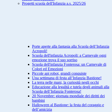
Progetti scuola dell'Infanzia a.s. 2025/26
Porte aperte alla fantasia alla Scuola dell’Infanzia
Acropoli!
Scuola dell'infanzia Acropoli: a Carnevale ogni
emozione trova il suo sorriso
Scuola dell'infanzia Fonterosa: un Carnevale di
Colori ed Emozioni
Piccole api robot, grandi conquiste
Una settimana di festa all’Infanzia Bastione!
La terra nelle mani, la curiosità negli occhi
Educazione alla legalità e tutela degli animali alla
Scuola dell’Infanzia Fonterosa!
20 Novembre: giornata mondiale dei diritti dei
bambini
Halloween al Bastione: la festa del coraggio e
dell’amicizia