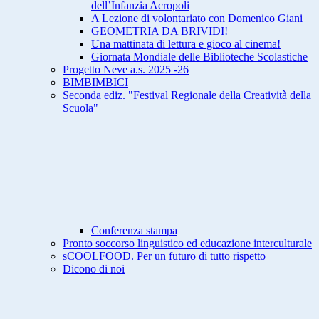
dell’Infanzia Acropoli
A Lezione di volontariato con Domenico Giani
GEOMETRIA DA BRIVIDI!
Una mattinata di lettura e gioco al cinema!
Giornata Mondiale delle Biblioteche Scolastiche
Progetto Neve a.s. 2025 -26
BIMBIMBICI
Seconda ediz. "Festival Regionale della Creatività della
Scuola"
Conferenza stampa
Pronto soccorso linguistico ed educazione interculturale
sCOOLFOOD. Per un futuro di tutto rispetto
Dicono di noi