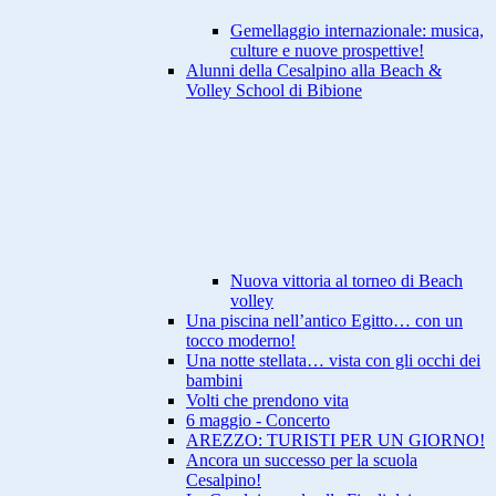
Gemellaggio internazionale: musica,
culture e nuove prospettive!
Alunni della Cesalpino alla Beach &
Volley School di Bibione
Nuova vittoria al torneo di Beach
volley
Una piscina nell’antico Egitto… con un
tocco moderno!
Una notte stellata… vista con gli occhi dei
bambini
Volti che prendono vita
6 maggio - Concerto
AREZZO: TURISTI PER UN GIORNO!
Ancora un successo per la scuola
Cesalpino!