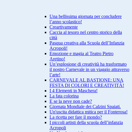
Una bellissima giornata per concludere
l’anno scolastico!
Creartivamente
Caccia al tesoro nel centro storico della
città
Pasqua creativa alla Scuola dell’Infanzia
Acropoli!
Emozione e magia al Teatro Pietro
Aretino!
Un’esplosione di creatività ha trasformato
il nostro Carnevale in un viaggio attraverso
l’arte!
CARNEVALE AL BASTIONE: UNA
FESTA DI COLORI E CREATIVITÀ!
I 4 Elementi in Maschera!
La fata colorina
E se la neve non cade?
Giornata Mondiale dei Calzini Spaiati.
Un'uscita didattica mitica per il Fonterosa!
La ricetta per fare il mondo?
I piccoli artisti della scuola dell’infanzia
Acropoli