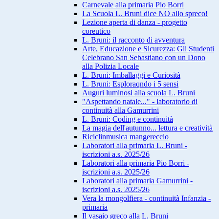
Carnevale alla primaria Pio Borri
La Scuola L. Bruni dice NO allo spreco!
Lezione aperta di danza - progetto
coreutico
L. Bruni: il racconto di avventura
Arte, Educazione e Sicurezza: Gli Studenti
Celebrano San Sebastiano con un Dono
alla Polizia Locale
L. Bruni: Imballaggi e Curiosità
L. Bruni: Esploraqndo i 5 sensi
Auguri luminosi alla scuola L. Bruni
"Aspettando natale..." - laboratorio di
continuità alla Gamurrini
L. Bruni: Coding e continuità
La magia dell'autunno... lettura e creatività
Riciclinmusica mangereccio
Laboratori alla primaria L. Bruni -
iscrizioni a.s. 2025/26
Laboratori alla primaria Pio Borri -
iscrizioni a.s. 2025/26
Laboratori alla primaria Gamurrini -
iscrizioni a.s. 2025/26
Vera la mongolfiera - continuità Infanzia -
primaria
Il vasaio greco alla L. Bruni