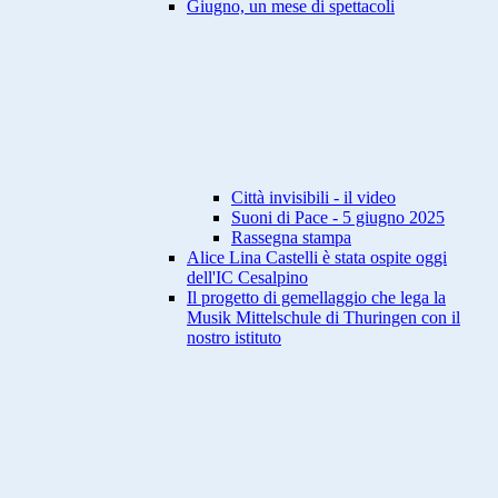
Giugno, un mese di spettacoli
Città invisibili - il video
Suoni di Pace - 5 giugno 2025
Rassegna stampa
Alice Lina Castelli è stata ospite oggi
dell'IC Cesalpino
Il progetto di gemellaggio che lega la
Musik Mittelschule di Thuringen con il
nostro istituto