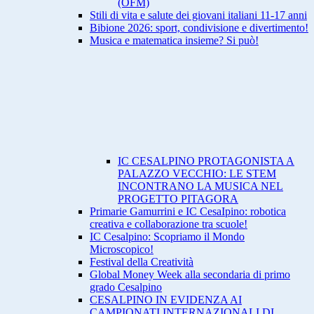
(OFM)
Stili di vita e salute dei giovani italiani 11-17 anni
Bibione 2026: sport, condivisione e divertimento!
Musica e matematica insieme? Si può!
IC CESALPINO PROTAGONISTA A
PALAZZO VECCHIO: LE STEM
INCONTRANO LA MUSICA NEL
PROGETTO PITAGORA
Primarie Gamurrini e IC CesaIpino: robotica
creativa e collaborazione tra scuole!
IC Cesalpino: Scopriamo il Mondo
Microscopico!
Festival della Creatività
Global Money Week alla secondaria di primo
grado Cesalpino
CESALPINO IN EVIDENZA AI
CAMPIONATI INTERNAZIONALI DI