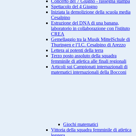
Concerto del 7 Giugno - rassegna stampa
Spettacolo del 4 Giugno
Iniziata la demolizione della scuola media
Cesalpino
Estrazione del DNA di una banana,
laboratorio in collaborazione con l'istituto
CREA
Gemellaggio tra la Musik MittelSchule di
Thuringen e l’I.C. Cesalpino di Arezzo
Lettera ai potenti della terra
Terzo posto assoluto della squadra
femminile di atletica alle finali regionali
Articoli sui Campionati internazionali di
matematici internazionali della Bocconi
Giochi matematici
Vittoria della squadra femminile di atletica
leggera