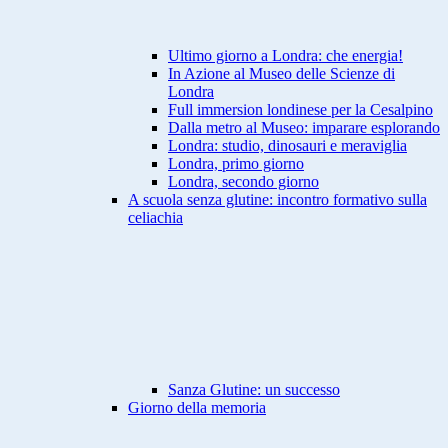
Ultimo giorno a Londra: che energia!
In Azione al Museo delle Scienze di
Londra
Full immersion londinese per la Cesalpino
Dalla metro al Museo: imparare esplorando
Londra: studio, dinosauri e meraviglia
Londra, primo giorno
Londra, secondo giorno
A scuola senza glutine: incontro formativo sulla
celiachia
Sanza Glutine: un successo
Giorno della memoria