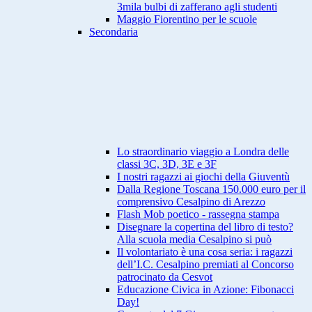
3mila bulbi di zafferano agli studenti
Maggio Fiorentino per le scuole
Secondaria
Lo straordinario viaggio a Londra delle
classi 3C, 3D, 3E e 3F
I nostri ragazzi ai giochi della Giuventù
Dalla Regione Toscana 150.000 euro per il
comprensivo Cesalpino di Arezzo
Flash Mob poetico - rassegna stampa
Disegnare la copertina del libro di testo?
Alla scuola media Cesalpino si può
Il volontariato è una cosa seria: i ragazzi
dell’I.C. Cesalpino premiati al Concorso
patrocinato da Cesvot
Educazione Civica in Azione: Fibonacci
Day!