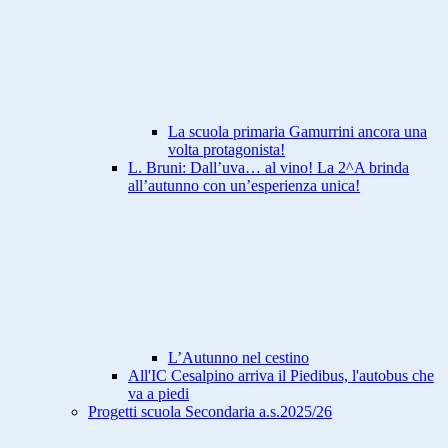
La scuola primaria Gamurrini ancora una
volta protagonista!
L. Bruni: Dall’uva… al vino! La 2^A brinda
all’autunno con un’esperienza unica!
L’Autunno nel cestino
All'IC Cesalpino arriva il Piedibus, l'autobus che
va a piedi
Progetti scuola Secondaria a.s.2025/26