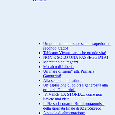
Un ponte tra infanzia e scuola superiore di
secondo grado!
Tableaux Vivants: arte che prende vita!
NON È SOLO UNA PASSEGGIATA!
Mercatino dei ragazzi
Mosaico di Libertà
Un mare di suoni" alla Primaria
Gamurrini!
Alla scoperta del latino!
Un’esplosione di colori e generosità alla
primaria Gamurrini!
VIVERE LA STORIA... come non
l’avete mai vista!
Il Plesso Leonardo Bruni protagonista
della giornata finale di #ZeroSpreco!
A scuola di alimentazione