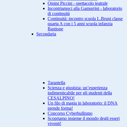
Omini Piccini - spettacolo teatrale
Incontriamoci alla Gamurrini - laboratorio
di continuità
Continuità: incontro scuola L.Bruni classe
quarta A con i 5 anni scuola infanzia
Bastione
Secondaria
Tarantella
Scienza e giustizia: un’esperienza
indimenticabile per gli studenti della
CESALPINO!
Un filo di magia in laboratorio: il DNA
prende forma!
Concorso Cyberbullismo
Scopriamo insieme il mondo degli esseri
viventi!