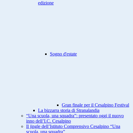
edizione
Sogno d'estate
Gran finale per il Cesalpino Festival
La bizzarra storia di Stranalandia
“Una scuola, una squadra”: presentato oggi il nuovo
inno dell’I.C. Cesalpino
Il jingle dell’Istituto Comprensivo Cesalpino “Una
scuola, una squadra”