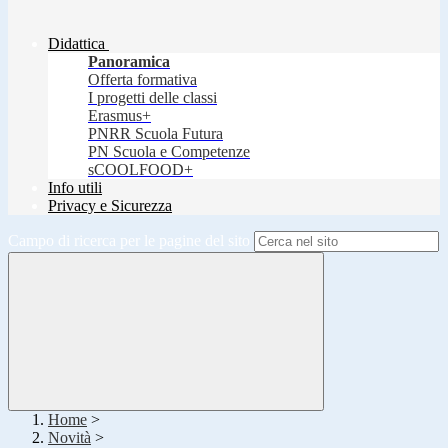
Didattica
Panoramica
Offerta formativa
I progetti delle classi
Erasmus+
PNRR Scuola Futura
PN Scuola e Competenze
sCOOLFOOD+
Info utili
Privacy e Sicurezza
Campo di ricerca per le pagine del sito
Home
>
Novità
>