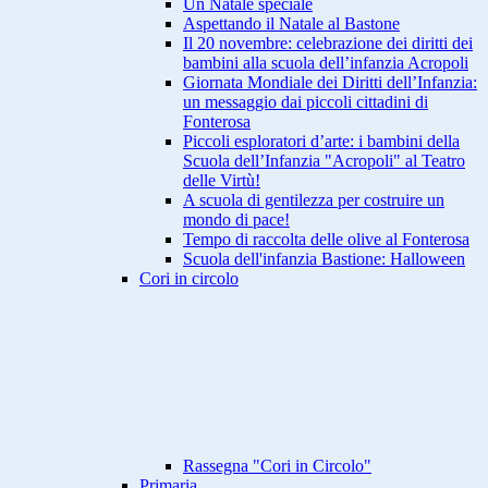
Un Natale speciale
Aspettando il Natale al Bastone
Il 20 novembre: celebrazione dei diritti dei
bambini alla scuola dell’infanzia Acropoli
Giornata Mondiale dei Diritti dell’Infanzia:
un messaggio dai piccoli cittadini di
Fonterosa
Piccoli esploratori d’arte: i bambini della
Scuola dell’Infanzia "Acropoli" al Teatro
delle Virtù!
A scuola di gentilezza per costruire un
mondo di pace!
Tempo di raccolta delle olive al Fonterosa
Scuola dell'infanzia Bastione: Halloween
Cori in circolo
Rassegna "Cori in Circolo"
Primaria