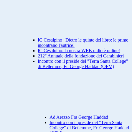
IC Cesalpino | Dietro le quinte del libro: le prime
incontrano l'autrice!
IC Cesalpino: la nostra WEB radio è online!
212° Annuale della fondazione dei Carabinieri
Incontro con il preside del "Terra Santa College"
di Betlemme, Fr. George Haddad (OFM)
Ad Arezzo Fra George Haddad
Incontro con il preside del "Terra Santa
College" di Betlemme, Fr. George Haddad