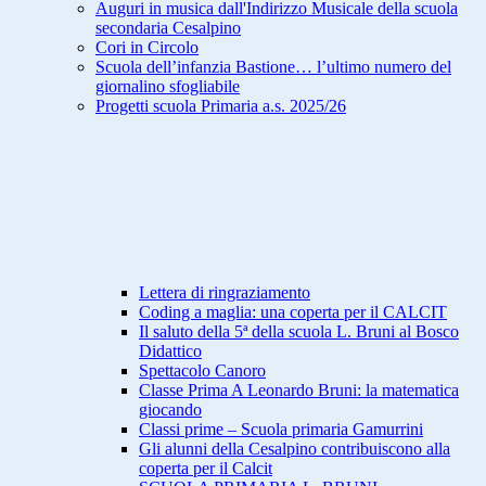
Auguri in musica dall'Indirizzo Musicale della scuola
secondaria Cesalpino
Cori in Circolo
Scuola dell’infanzia Bastione… l’ultimo numero del
giornalino sfogliabile
Progetti scuola Primaria a.s. 2025/26
Lettera di ringraziamento
Coding a maglia: una coperta per il CALCIT
Il saluto della 5ª della scuola L. Bruni al Bosco
Didattico
Spettacolo Canoro
Classe Prima A Leonardo Bruni: la matematica
giocando
Classi prime – Scuola primaria Gamurrini
Gli alunni della Cesalpino contribuiscono alla
coperta per il Calcit