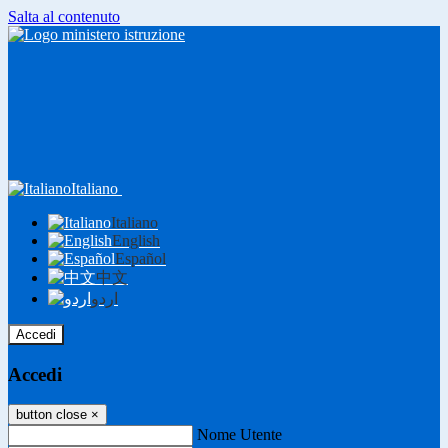
Salta al contenuto
Italiano
Italiano
English
Español
中文
اردو
Accedi
Accedi
button close
×
Nome Utente