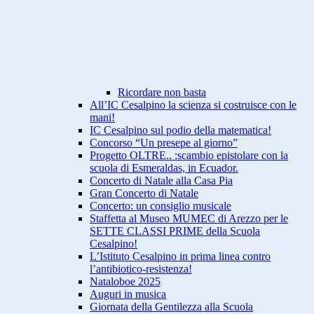
Ricordare non basta
All’IC Cesalpino la scienza si costruisce con le
mani!
IC Cesalpino sul podio della matematica!
Concorso “Un presepe al giorno”
Progetto OLTRE.. :scambio epistolare con la
scuola di Esmeraldas, in Ecuador.
Concerto di Natale alla Casa Pia
Gran Concerto di Natale
Concerto: un consiglio musicale
Staffetta al Museo MUMEC di Arezzo per le
SETTE CLASSI PRIME della Scuola
Cesalpino!
L’Istituto Cesalpino in prima linea contro
l’antibiotico-resistenza!
Nataloboe 2025
Auguri in musica
Giornata della Gentilezza alla Scuola