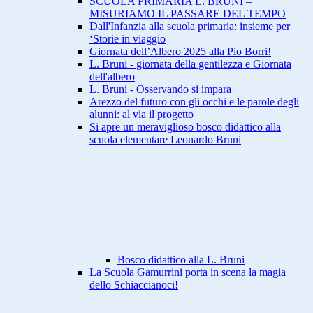
SCUOLA PRIMARIA L. BRUNI –
MISURIAMO IL PASSARE DEL TEMPO
Dall'Infanzia alla scuola primaria: insieme per
‘Storie in viaggio
Giornata dell’Albero 2025 alla Pio Borri!
L. Bruni - giornata della gentilezza e Giornata
dell'albero
L. Bruni - Osservando si impara
Arezzo del futuro con gli occhi e le parole degli
alunni: al via il progetto
Si apre un meraviglioso bosco didattico alla
scuola elementare Leonardo Bruni
Bosco didattico alla L. Bruni
La Scuola Gamurrini porta in scena la magia
dello Schiaccianoci!