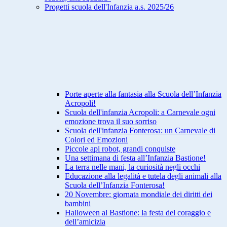
Progetti scuola dell'Infanzia a.s. 2025/26
Porte aperte alla fantasia alla Scuola dell’Infanzia
Acropoli!
Scuola dell'infanzia Acropoli: a Carnevale ogni
emozione trova il suo sorriso
Scuola dell'infanzia Fonterosa: un Carnevale di
Colori ed Emozioni
Piccole api robot, grandi conquiste
Una settimana di festa all’Infanzia Bastione!
La terra nelle mani, la curiosità negli occhi
Educazione alla legalità e tutela degli animali alla
Scuola dell’Infanzia Fonterosa!
20 Novembre: giornata mondiale dei diritti dei
bambini
Halloween al Bastione: la festa del coraggio e
dell’amicizia