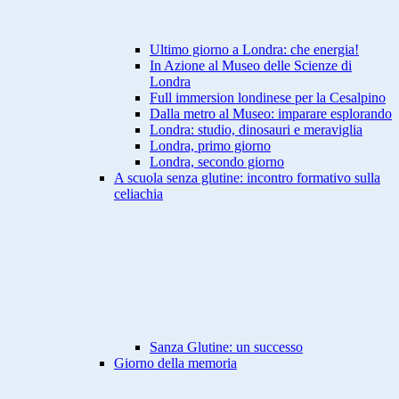
Ultimo giorno a Londra: che energia!
In Azione al Museo delle Scienze di
Londra
Full immersion londinese per la Cesalpino
Dalla metro al Museo: imparare esplorando
Londra: studio, dinosauri e meraviglia
Londra, primo giorno
Londra, secondo giorno
A scuola senza glutine: incontro formativo sulla
celiachia
Sanza Glutine: un successo
Giorno della memoria