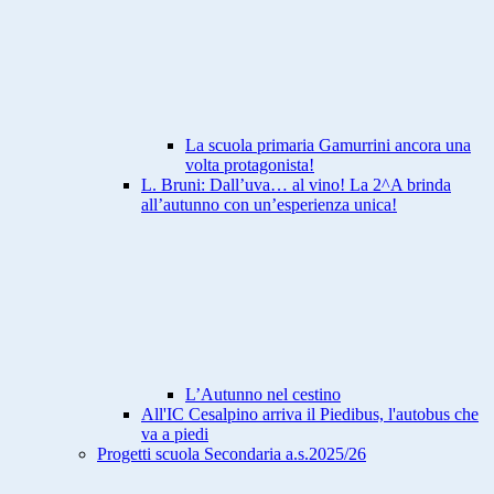
La scuola primaria Gamurrini ancora una
volta protagonista!
L. Bruni: Dall’uva… al vino! La 2^A brinda
all’autunno con un’esperienza unica!
L’Autunno nel cestino
All'IC Cesalpino arriva il Piedibus, l'autobus che
va a piedi
Progetti scuola Secondaria a.s.2025/26