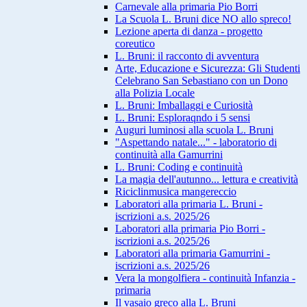
Carnevale alla primaria Pio Borri
La Scuola L. Bruni dice NO allo spreco!
Lezione aperta di danza - progetto
coreutico
L. Bruni: il racconto di avventura
Arte, Educazione e Sicurezza: Gli Studenti
Celebrano San Sebastiano con un Dono
alla Polizia Locale
L. Bruni: Imballaggi e Curiosità
L. Bruni: Esploraqndo i 5 sensi
Auguri luminosi alla scuola L. Bruni
"Aspettando natale..." - laboratorio di
continuità alla Gamurrini
L. Bruni: Coding e continuità
La magia dell'autunno... lettura e creatività
Riciclinmusica mangereccio
Laboratori alla primaria L. Bruni -
iscrizioni a.s. 2025/26
Laboratori alla primaria Pio Borri -
iscrizioni a.s. 2025/26
Laboratori alla primaria Gamurrini -
iscrizioni a.s. 2025/26
Vera la mongolfiera - continuità Infanzia -
primaria
Il vasaio greco alla L. Bruni