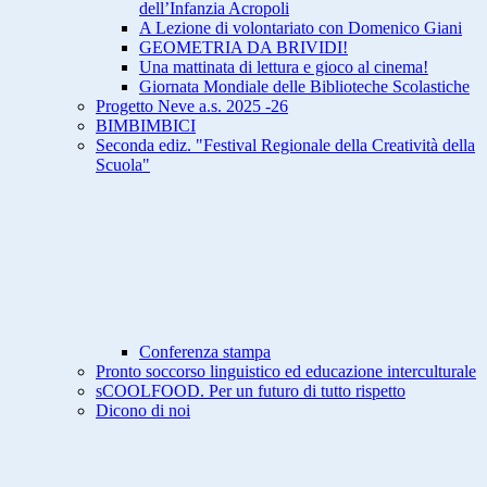
dell’Infanzia Acropoli
A Lezione di volontariato con Domenico Giani
GEOMETRIA DA BRIVIDI!
Una mattinata di lettura e gioco al cinema!
Giornata Mondiale delle Biblioteche Scolastiche
Progetto Neve a.s. 2025 -26
BIMBIMBICI
Seconda ediz. "Festival Regionale della Creatività della
Scuola"
Conferenza stampa
Pronto soccorso linguistico ed educazione interculturale
sCOOLFOOD. Per un futuro di tutto rispetto
Dicono di noi