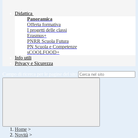
Didattica
Panoramica
Offerta formativa
I progetti delle classi
Erasmus+
PNRR Scuola Futura
PN Scuola e Competenze
sCOOLFOOD+
Info utili
Privacy e Sicurezza
Campo di ricerca per le pagine del sito
Home
>
Novità
>