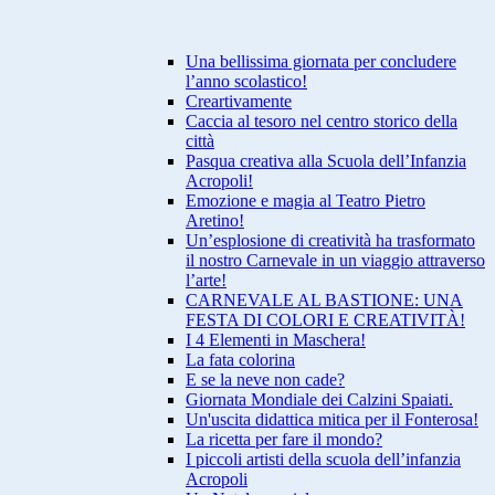
Una bellissima giornata per concludere
l’anno scolastico!
Creartivamente
Caccia al tesoro nel centro storico della
città
Pasqua creativa alla Scuola dell’Infanzia
Acropoli!
Emozione e magia al Teatro Pietro
Aretino!
Un’esplosione di creatività ha trasformato
il nostro Carnevale in un viaggio attraverso
l’arte!
CARNEVALE AL BASTIONE: UNA
FESTA DI COLORI E CREATIVITÀ!
I 4 Elementi in Maschera!
La fata colorina
E se la neve non cade?
Giornata Mondiale dei Calzini Spaiati.
Un'uscita didattica mitica per il Fonterosa!
La ricetta per fare il mondo?
I piccoli artisti della scuola dell’infanzia
Acropoli