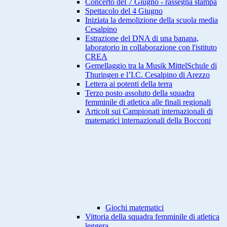
Concerto del 7 Giugno - rassegna stampa
Spettacolo del 4 Giugno
Iniziata la demolizione della scuola media
Cesalpino
Estrazione del DNA di una banana,
laboratorio in collaborazione con l'istituto
CREA
Gemellaggio tra la Musik MittelSchule di
Thuringen e l’I.C. Cesalpino di Arezzo
Lettera ai potenti della terra
Terzo posto assoluto della squadra
femminile di atletica alle finali regionali
Articoli sui Campionati internazionali di
matematici internazionali della Bocconi
Giochi matematici
Vittoria della squadra femminile di atletica
leggera