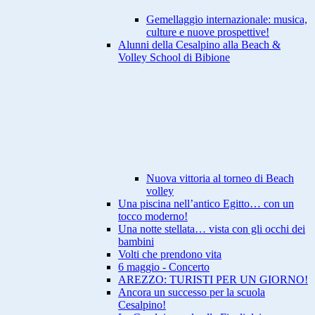
Gemellaggio internazionale: musica,
culture e nuove prospettive!
Alunni della Cesalpino alla Beach &
Volley School di Bibione
Nuova vittoria al torneo di Beach
volley
Una piscina nell’antico Egitto… con un
tocco moderno!
Una notte stellata… vista con gli occhi dei
bambini
Volti che prendono vita
6 maggio - Concerto
AREZZO: TURISTI PER UN GIORNO!
Ancora un successo per la scuola
Cesalpino!