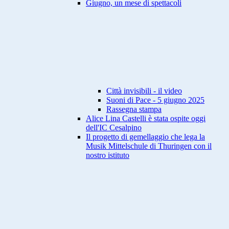
Giugno, un mese di spettacoli
Città invisibili - il video
Suoni di Pace - 5 giugno 2025
Rassegna stampa
Alice Lina Castelli è stata ospite oggi
dell'IC Cesalpino
Il progetto di gemellaggio che lega la
Musik Mittelschule di Thuringen con il
nostro istituto