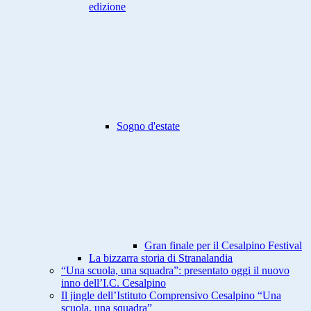
edizione
Sogno d'estate
Gran finale per il Cesalpino Festival
La bizzarra storia di Stranalandia
“Una scuola, una squadra”: presentato oggi il nuovo
inno dell’I.C. Cesalpino
Il jingle dell’Istituto Comprensivo Cesalpino “Una
scuola, una squadra”