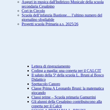
Auguri in musica dall'Indirizzo Musicale della scuola
secondaria Cesalpino
Cori in Circolo
Scuola dell’infanzia Bastione… l’ultimo numero del
giornalino sfogliabile
Progetti scuola Primaria a.s. 2025/26
Lettera di ringraziamento
Coding a maglia: una coperta per il CALCIT
Il saluto della 5ª della scuola L. Bruni al Bosco
Didattico
Spettacolo Canoro
Classe Prima A Leonardo Bruni: la matematica
giocando
Classi prime – Scuola primaria Gamurrini
Gli alunni della Cesalpino contribuiscono alla
coperta per il Calcit