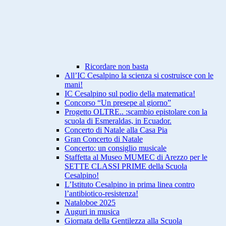
Ricordare non basta
All’IC Cesalpino la scienza si costruisce con le
mani!
IC Cesalpino sul podio della matematica!
Concorso “Un presepe al giorno”
Progetto OLTRE.. :scambio epistolare con la
scuola di Esmeraldas, in Ecuador.
Concerto di Natale alla Casa Pia
Gran Concerto di Natale
Concerto: un consiglio musicale
Staffetta al Museo MUMEC di Arezzo per le
SETTE CLASSI PRIME della Scuola
Cesalpino!
L’Istituto Cesalpino in prima linea contro
l’antibiotico-resistenza!
Nataloboe 2025
Auguri in musica
Giornata della Gentilezza alla Scuola