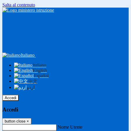
Salta al contenuto
Italiano
Italiano
English
Español
中文
اردو
Accedi
Accedi
button close
×
Nome Utente