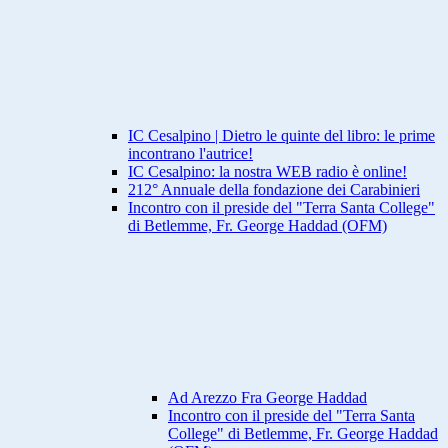
IC Cesalpino | Dietro le quinte del libro: le prime
incontrano l'autrice!
IC Cesalpino: la nostra WEB radio è online!
212° Annuale della fondazione dei Carabinieri
Incontro con il preside del "Terra Santa College"
di Betlemme, Fr. George Haddad (OFM)
Ad Arezzo Fra George Haddad
Incontro con il preside del "Terra Santa
College" di Betlemme, Fr. George Haddad