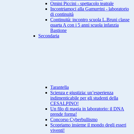
Omini Piccini - spettacolo teatrale
Incontriamoci alla Gamurrini - laboratorio
di continuità
Continuità: incontro scuola L.Bruni classe
quarta A con i 5 anni scuola infanzia
Bastione
Secondaria
Tarantella
Scienza e giustizia: un’esperienza
indimenticabile per gli studenti della
CESALPINO!
Un filo di magia in laboratorio: il DNA
prende forma!
Concorso Cyberbullismo
Scopriamo insieme il mondo degli esseri
viventi!