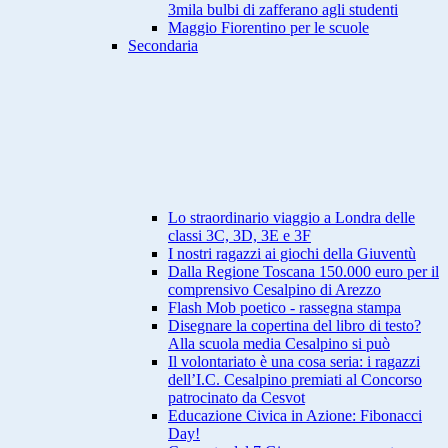
3mila bulbi di zafferano agli studenti
Maggio Fiorentino per le scuole
Secondaria
Lo straordinario viaggio a Londra delle
classi 3C, 3D, 3E e 3F
I nostri ragazzi ai giochi della Giuventù
Dalla Regione Toscana 150.000 euro per il
comprensivo Cesalpino di Arezzo
Flash Mob poetico - rassegna stampa
Disegnare la copertina del libro di testo?
Alla scuola media Cesalpino si può
Il volontariato è una cosa seria: i ragazzi
dell’I.C. Cesalpino premiati al Concorso
patrocinato da Cesvot
Educazione Civica in Azione: Fibonacci
Day!