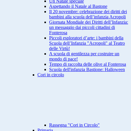
Un Natale speciale
Aspettando il Natale al Bastone
Il 20 novembre: celebrazione dei diritti dei
bambini alla scuola dell’infanzia Acropoli
Giornata Mondiale dei Diritti dell’Infanzia:
un messaggio dai piccoli cittadini di
Fonterosa
Piccoli esploratori d’arte: i bambini della
Scuola dell’Infanzia "Acropoli" al Teatro
delle Virtù!
A scuola di gentilezza per costruire un
mondo di pace!
Tempo di raccolta delle olive al Fonterosa
Scuola dell'infanzia Bastione: Halloween
Cori in circolo
Rassegna "Cori in Circolo"
Primaria