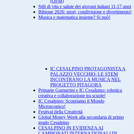
(OFM)
Stili di vita e salute dei giovani italiani 11-17 anni
Bibione 2026: sport, condivisione e divertimento!
Musica e matematica insieme? Si può!
IC CESALPINO PROTAGONISTA A
PALAZZO VECCHIO: LE STEM
INCONTRANO LA MUSICA NEL
PROGETTO PITAGORA
Primarie Gamurrini e IC CesaIpino: robotica
creativa e collaborazione tra scuole!
IC Cesalpino: Scopriamo il Mondo
Microscopico!
Festival della Creatività
Global Money Week alla secondaria di primo
grado Cesalpino
CESALPINO IN EVIDENZA AI
CAMPIONATI INTERNAZIONALI DI