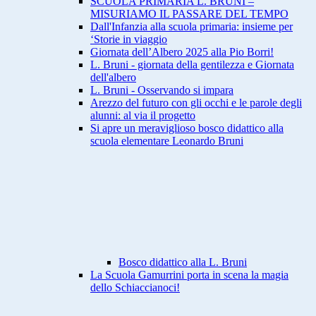
SCUOLA PRIMARIA L. BRUNI –
MISURIAMO IL PASSARE DEL TEMPO
Dall'Infanzia alla scuola primaria: insieme per
‘Storie in viaggio
Giornata dell’Albero 2025 alla Pio Borri!
L. Bruni - giornata della gentilezza e Giornata
dell'albero
L. Bruni - Osservando si impara
Arezzo del futuro con gli occhi e le parole degli
alunni: al via il progetto
Si apre un meraviglioso bosco didattico alla
scuola elementare Leonardo Bruni
Bosco didattico alla L. Bruni
La Scuola Gamurrini porta in scena la magia
dello Schiaccianoci!