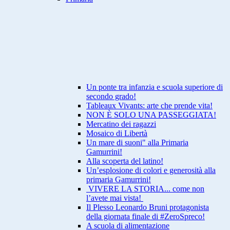
Un ponte tra infanzia e scuola superiore di
secondo grado!
Tableaux Vivants: arte che prende vita!
NON È SOLO UNA PASSEGGIATA!
Mercatino dei ragazzi
Mosaico di Libertà
Un mare di suoni" alla Primaria
Gamurrini!
Alla scoperta del latino!
Un’esplosione di colori e generosità alla
primaria Gamurrini!
VIVERE LA STORIA... come non
l’avete mai vista!
Il Plesso Leonardo Bruni protagonista
della giornata finale di #ZeroSpreco!
A scuola di alimentazione